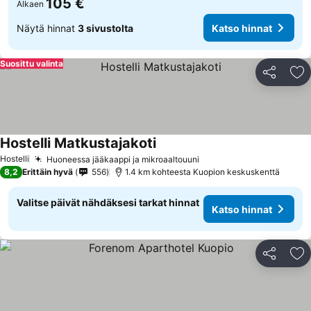
105 €
Alkaen
Näytä hinnat
3 sivustolta
Katso hinnat
Suosittu valinta
Jaa
Li
Hostelli Matkustajakoti
Katso hinnat
Hostelli
Huoneessa jääkaappi ja mikroaaltouuni
Katso hinnat
8,2
Erittäin hyvä
556
1.4 km kohteesta Kuopion keskuskenttä
Valitse päivät nähdäksesi tarkat hinnat
Katso hinnat
Jaa
Li