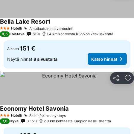
Bella Lake Resort
Katso hinnat
Hotelli
Ainutlaatuinen avantouinti
Katso hinnat
3 Tähtiluokitus
9,5
Loistava
619
1.4 km kohteesta Kuopion keskuskenttä
151 €
Alkaen
Näytä hinnat
8 sivustolta
Katso hinnat
Jaa
Li
Economy Hotel Savonia
Katso hinnat
Hotelli
Ski-in/ski-out-yhteys
Katso hinnat
3 Tähtiluokitus
7,6
Hyvä
3 151
2.0 km kohteesta Kuopion keskuskenttä