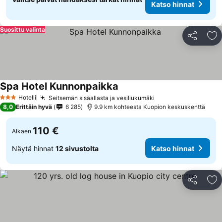
Katso hinnat
Suosittu valinta
Jaa
Li
Spa Hotel Kunnonpaikka
Katso hinnat
Hotelli
Seitsemän sisäallasta ja vesiliukumäki
Katso hinnat
3 Tähtiluokitus
8,0
Erittäin hyvä
6 285
9.9 km kohteesta Kuopion keskuskenttä
110 €
Alkaen
Näytä hinnat
12 sivustolta
Katso hinnat
Jaa
Li