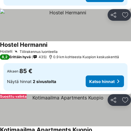
Jaa
Li
Hostel Hermanni
Katso hinnat
Hostelli
Tiilirakennus luonteella
Katso hinnat
8,2
Erittäin hyvä
435
0.9 km kohteesta Kuopion keskuskenttä
85 €
Alkaen
Näytä hinnat
2 sivustolta
Katso hinnat
Suosittu valinta
Jaa
Li
Kotimaailma Apartments Kuopio