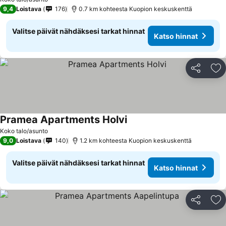
9,4
Loistava
176
0.7 km kohteesta Kuopion keskuskenttä
Valitse päivät nähdäksesi tarkat hinnat
Katso hinnat
Jaa
Li
Pramea Apartments Holvi
Katso hinnat
Koko talo/asunto
9,0
Loistava
140
1.2 km kohteesta Kuopion keskuskenttä
Valitse päivät nähdäksesi tarkat hinnat
Katso hinnat
Jaa
Li