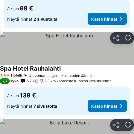
98 €
Alkaen
Näytä hinnat
2 sivustolta
Katso hinnat
Jaa
Li
Spa Hotel Rauhalahti
Katso hinnat
Hotelli
Järvenrantasijainti Kallaveden äärellä
Katso hinnat
3 Tähtiluokitus
7,7
Hyvä
5 760
2.3 km kohteesta Kuopion keskuskenttä
139 €
Alkaen
Näytä hinnat
7 sivustolta
Katso hinnat
Jaa
Li