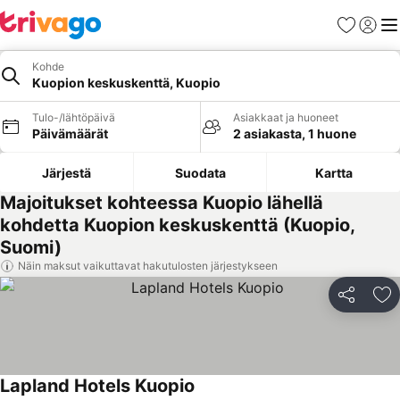
Suosikit
Kirjaud
Val
Kohde
Kuopion keskuskenttä, Kuopio
Tulo-/lähtöpäivä
Asiakkaat ja huoneet
Päivämäärät
2 asiakasta, 1 huone
Järjestä
Suodata
Kartta
Majoitukset kohteessa Kuopio lähellä
kohdetta Kuopion keskuskenttä (Kuopio,
Suomi)
Näin maksut vaikuttavat hakutulosten järjestykseen
Jaa
Li
Lapland Hotels Kuopio
Katso hinnat