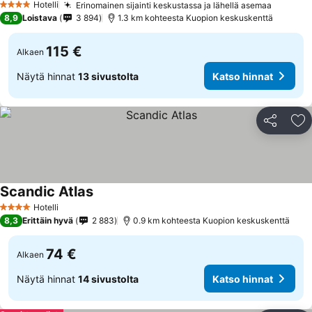
Hotelli
Erinomainen sijainti keskustassa ja lähellä asemaa
Katso h
4 Tähtiluokitus
8,9
Loistava
3 894
1.3 km kohteesta Kuopion keskuskenttä
115 €
Alkaen
Näytä hinnat
13 sivustolta
Katso hinnat
Jaa
Li
Scandic Atlas
Katso hinnat
Hotelli
4 Tähtiluokitus
8,3
Erittäin hyvä
2 883
0.9 km kohteesta Kuopion keskuskenttä
74 €
Alkaen
Näytä hinnat
14 sivustolta
Katso hinnat