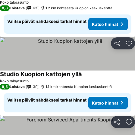
Koko talo/asunto
8,8
Loistava
63
1.2 km kohteesta Kuopion keskuskenttä
Valitse päivät nähdäksesi tarkat hinnat
Katso hinnat
Jaa
Li
Studio Kuopion kattojen yllä
Katso hinnat
Koko talo/asunto
9,5
Loistava
39
1.1 km kohteesta Kuopion keskuskenttä
Valitse päivät nähdäksesi tarkat hinnat
Katso hinnat
Jaa
Li