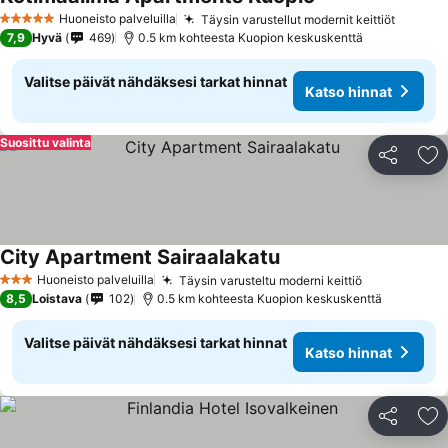
Katso hinnat
Huoneisto palveluilla
Täysin varustellut modernit keittiöt
Katso 
5 Tähtiluokitus
7,9
Hyvä
469
0.5 km kohteesta Kuopion keskuskenttä
Valitse päivät nähdäksesi tarkat hinnat
Katso hinnat
Suosittu valinta
Jaa
Li
City Apartment Sairaalakatu
Katso hinnat
Huoneisto palveluilla
Täysin varusteltu moderni keittiö
Katso hinna
3 Tähtiluokitus
8,5
Loistava
102
0.5 km kohteesta Kuopion keskuskenttä
Valitse päivät nähdäksesi tarkat hinnat
Katso hinnat
Jaa
Li