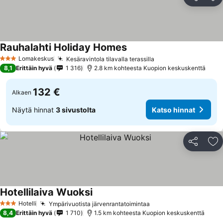
Jaa
Li
Rauhalahti Holiday Homes
Katso hinnat
Lomakeskus
Kesäravintola tilavalla terassilla
Katso hinnat
3 Tähtiluokitus
8,1
Erittäin hyvä
1 316
2.8 km kohteesta Kuopion keskuskenttä
132 €
Alkaen
Näytä hinnat
3 sivustolta
Katso hinnat
Jaa
Li
Hotellilaiva Wuoksi
Katso hinnat
Hotelli
Ympärivuotista järvenrantatoimintaa
Katso hinnat
3 Tähtiluokitus
8,4
Erittäin hyvä
1 710
1.5 km kohteesta Kuopion keskuskenttä