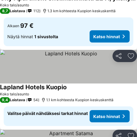
Katso hinnat
Koko talo/asunto
8,7
Loistava
112
1.3 km kohteesta Kuopion keskuskenttä
97 €
Alkaen
Näytä hinnat
1 sivustolta
Katso hinnat
Jaa
Li
Lapland Hotels Kuopio
Katso hinnat
Koko talo/asunto
9,4
Loistava
54
1.1 km kohteesta Kuopion keskuskenttä
Valitse päivät nähdäksesi tarkat hinnat
Katso hinnat