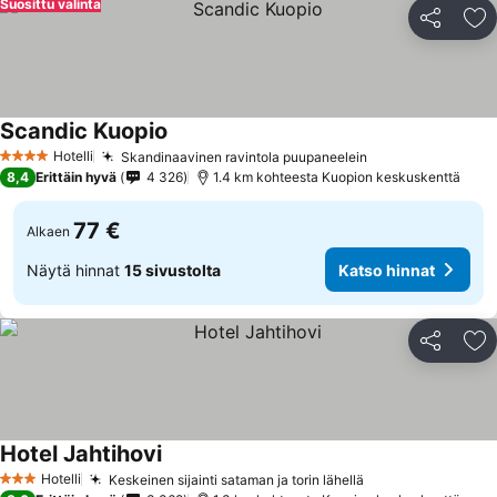
Suosittu valinta
Jaa
Li
Scandic Kuopio
Katso hinnat
Hotelli
Skandinaavinen ravintola puupaneelein
Katso hinnat
4 Tähtiluokitus
8,4
Erittäin hyvä
4 326
1.4 km kohteesta Kuopion keskuskenttä
77 €
Alkaen
Näytä hinnat
15 sivustolta
Katso hinnat
Jaa
Li
Hotel Jahtihovi
Katso hinnat
Hotelli
Keskeinen sijainti sataman ja torin lähellä
Katso hinnat
3 Tähtiluokitus