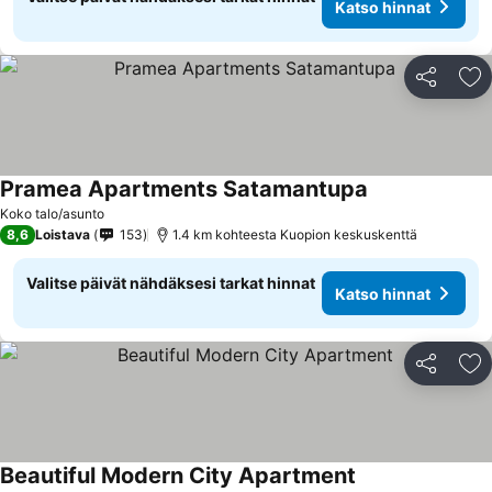
Katso hinnat
Jaa
Li
Pramea Apartments Satamantupa
Katso hinnat
Koko talo/asunto
8,6
Loistava
153
1.4 km kohteesta Kuopion keskuskenttä
Valitse päivät nähdäksesi tarkat hinnat
Katso hinnat
Jaa
Li
Beautiful Modern City Apartment
Katso hinnat