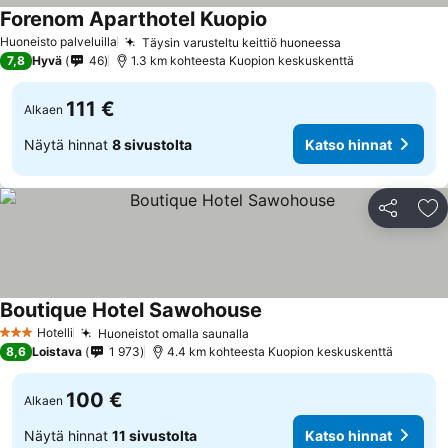
Forenom Aparthotel Kuopio
Katso hinnat
Huoneisto palveluilla
Täysin varusteltu keittiö huoneessa
Katso hinnat
7,8
Hyvä
46
1.3 km kohteesta Kuopion keskuskenttä
111 €
Alkaen
Näytä hinnat
8 sivustolta
Katso hinnat
Jaa
Li
Boutique Hotel Sawohouse
Katso hinnat
Hotelli
Huoneistot omalla saunalla
Katso hinnat
3 Tähtiluokitus
8,6
Loistava
1 973
4.4 km kohteesta Kuopion keskuskenttä
100 €
Alkaen
Näytä hinnat
11 sivustolta
Katso hinnat