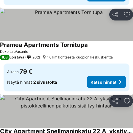
Jaa
Li
Pramea Apartments Tornitupa
Katso hinnat
Koko talo/asunto
8,8
Loistava
202
1.6 km kohteesta Kuopion keskuskenttä
79 €
Alkaen
Näytä hinnat
2 sivustolta
Katso hinnat
Jaa
Li
City Apartment Snellmaninkatu 22 A, yksityinen pistokkeellinen paikoitus sisältyy hintaan