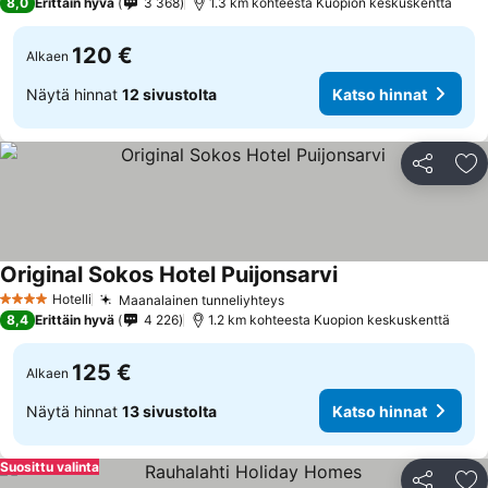
8,0
Erittäin hyvä
3 368
1.3 km kohteesta Kuopion keskuskenttä
120 €
Alkaen
Näytä hinnat
12 sivustolta
Katso hinnat
Jaa
Li
Original Sokos Hotel Puijonsarvi
Katso hinnat
Hotelli
Maanalainen tunneliyhteys
Katso hinnat
4 Tähtiluokitus
8,4
Erittäin hyvä
4 226
1.2 km kohteesta Kuopion keskuskenttä
125 €
Alkaen
Näytä hinnat
13 sivustolta
Katso hinnat
Suosittu valinta