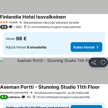
Finlandia Hotel Isovalkeinen
Katso hinnat
Hotelli
Maisemalliset näkymät Valkeisen järvelle
Katso hinnat
3 Tähtiluokitus
7,3
1 565
5.1 km kohteesta Kuopion keskuskenttä
98 €
Alkaen
Näytä hinnat
6 sivustolta
Katso hinnat
Jaa
Li
Aseman Portti - Stunning Studio 11th Floor
Kats
Huoneisto palveluilla
Ainutlaatuiset kaupunki- ja järvinäkymät
Katso hinn
9,2
Loistava
26
1.6 km kohteesta Kuopion keskuskenttä
Valitse päivät nähdäksesi tarkat hinnat