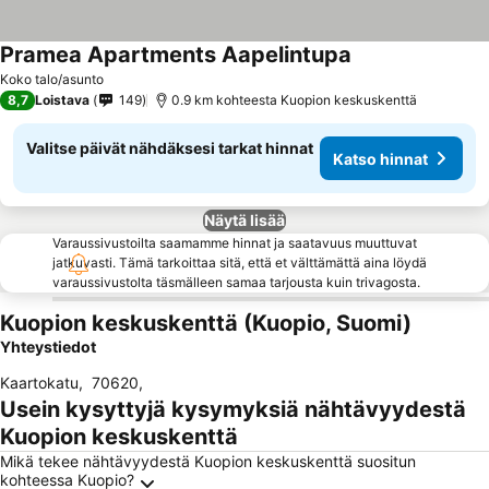
Pramea Apartments Aapelintupa
Katso hinnat
Koko talo/asunto
8,7
Loistava
149
0.9 km kohteesta Kuopion keskuskenttä
Valitse päivät nähdäksesi tarkat hinnat
Katso hinnat
Näytä lisää
Varaussivustoilta saamamme hinnat ja saatavuus muuttuvat
jatkuvasti. Tämä tarkoittaa sitä, että et välttämättä aina löydä
varaussivustolta täsmälleen samaa tarjousta kuin trivagosta.
Kuopion keskuskenttä (Kuopio, Suomi)
Yhteystiedot
Kaartokatu
,
70620
,
Usein kysyttyjä kysymyksiä nähtävyydestä
Kuopion keskuskenttä
Mikä tekee nähtävyydestä Kuopion keskuskenttä suositun
kohteessa Kuopio?