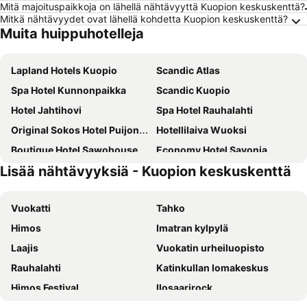
Mitä majoituspaikkoja on lähellä nähtävyyttä Kuopion keskuskenttä?
Mitkä nähtävyydet ovat lähellä kohdetta Kuopion keskuskenttä?
Muita huippuhotelleja
Lapland Hotels Kuopio
Scandic Atlas
Spa Hotel Kunnonpaikka
Scandic Kuopio
Hotel Jahtihovi
Spa Hotel Rauhalahti
Original Sokos Hotel Puijonsarvi
Hotellilaiva Wuoksi
Boutique Hotel Sawohouse
Economy Hotel Savonia
Lisää nähtävyyksiä - Kuopion keskuskenttä
Finlandia Hotel Isovalkeinen
Bella Lake Resort
Rauhalahden Kartano
Hotel Viihdekartano
Vuokatti
Tahko
Kuopion Kesäranta
Himos
Imatran kylpylä
Laajis
Vuokatin urheiluopisto
Rauhalahti
Katinkullan lomakeskus
Himos Festival
Ilosaarirock