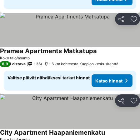
Jaa
Li
Pramea Apartments Matkatupa
Katso hinnat
Koko talo/asunto
8,9
Loistava
136
1.6 km kohteesta Kuopion keskuskenttä
Valitse päivät nähdäksesi tarkat hinnat
Katso hinnat
Jaa
Li
City Apartment Haapaniemenkatu
Katso hinnat
Koko talo/asunto