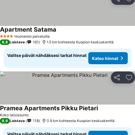
Jaa
Li
Apartment Satama
Katso hinnat
Huoneisto palveluilla
4 Tähtiluokitus
8,8
Loistava
161
1.5 km kohteesta Kuopion keskuskenttä
Valitse päivät nähdäksesi tarkat hinnat
Katso hinnat
Jaa
Li
Pramea Apartments Pikku Pietari
Katso hinnat
Koko talo/asunto
8,9
Loistava
118
0.9 km kohteesta Kuopion keskuskenttä
Valitse päivät nähdäksesi tarkat hinnat