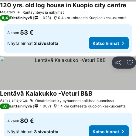
120 yrs. old log house in Kuopio city centre
Kats
Majatalo
Rantayhteys ja näkymät
Katso hinnat
8,4
Erittäin hyvä
1 023
0.4 km kohteesta Kuopion keskuskenttä
53 €
Alkaen
Näytä hinnat
3 sivustolta
Katso hinnat
Jaa
Li
Lentävä Kalakukko -Veturi B&B
Katso hinnat
Aamiaismajoitus
Omatoimiset kylpyhuoneet kaikissa huoneissa
Katso hin
8,1
Erittäin hyvä
1 007
1.4 km kohteesta Kuopion keskuskenttä
80 €
Alkaen
Näytä hinnat
3 sivustolta
Katso hinnat