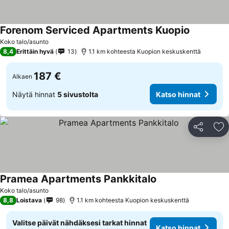
Forenom Serviced Apartments Kuopio
Katso hin
Koko talo/asunto
8,4
Erittäin hyvä
13
1.1 km kohteesta Kuopion keskuskenttä
187 €
Alkaen
Näytä hinnat
5 sivustolta
Katso hinnat
Jaa
Li
Pramea Apartments Pankkitalo
Katso hinnat
Koko talo/asunto
8,8
Loistava
98
1.1 km kohteesta Kuopion keskuskenttä
Valitse päivät nähdäksesi tarkat hinnat
Katso hinnat