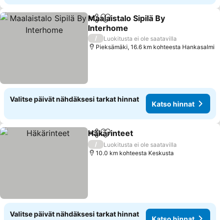
Maalaistalo Sipilä By
Jaa
Lisää suosikkeihin
Interhome
Katso hinnat
/
Luokitusta ei ole saatavilla
Pieksämäki, 16.6 km kohteesta Hankasalmi
Valitse päivät nähdäksesi tarkat hinnat
Katso hinnat
Häkärinteet
Jaa
Lisää suosikkeihin
Katso hinnat
/
Luokitusta ei ole saatavilla
10.0 km kohteesta Keskusta
Valitse päivät nähdäksesi tarkat hinnat
Katso hinnat