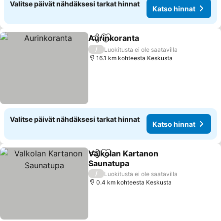
Valitse päivät nähdäksesi tarkat hinnat
Katso hinnat
Aurinkoranta
Jaa
Lisää suosikkeihin
Katso hinnat
/
Luokitusta ei ole saatavilla
16.1 km kohteesta Keskusta
Valitse päivät nähdäksesi tarkat hinnat
Katso hinnat
Valkolan Kartanon
Jaa
Lisää suosikkeihin
Saunatupa
Katso hinnat
/
Luokitusta ei ole saatavilla
0.4 km kohteesta Keskusta