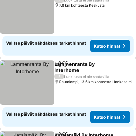
Luokitusta ei ole saatavilla
7.8 km kohteesta Keskusta
Valitse päivät nähdäksesi tarkat hinnat
Katso hinnat
Lammenranta By
Jaa
Lisää suosikkeihin
Interhome
Katso hinnat
/
Luokitusta ei ole saatavilla
Rautalampi, 13.6 km kohteesta Hankasalmi
Valitse päivät nähdäksesi tarkat hinnat
Katso hinnat
Katajamäki By Interhome