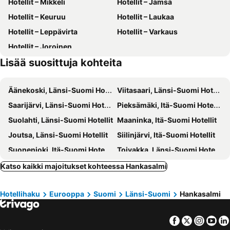
Hotellit – Mikkeli
Hotellit – Jämsä
Hotellit – Keuruu
Hotellit – Laukaa
Hotellit – Leppävirta
Hotellit – Varkaus
Hotellit – Joroinen
Lisää suosittuja kohteita
Äänekoski, Länsi-Suomi Hotellit
Viitasaari, Länsi-Suomi Hotellit
Saarijärvi, Länsi-Suomi Hotellit
Pieksämäki, Itä-Suomi Hotellit
Suolahti, Länsi-Suomi Hotellit
Maaninka, Itä-Suomi Hotellit
Joutsa, Länsi-Suomi Hotellit
Siilinjärvi, Itä-Suomi Hotellit
Suonenjoki, Itä-Suomi Hotellit
Toivakka, Länsi-Suomi Hotellit
Pertunmaa, Itä-Suomi Hotellit
Petäjävesi, Länsi-Suomi Hotellit
Katso kaikki majoitukset kohteessa Hankasalmi
Rautalampi, Itä-Suomi Hotellit
Karstula, Länsi-Suomi Hotellit
Hotellihaku
Eurooppa
Suomi
Länsi-Suomi
Hankasalmi
Hartola, Etelä-Suomi Hotellit
Korpilahti, Länsi-Suomi Hotellit
Konnevesi, Länsi-Suomi Hotellit
Kannonkoski, Länsi-Suomi Hotellit
Facebook
Twitter
Insta
Yo
Jäppilä, Itä-Suomi Hotellit
Multia, Länsi-Suomi Hotellit