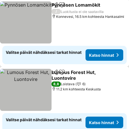
Pynnösen Lomamökit
Jaa
Lisää suosikkeihin
Kats
/
Luokitusta ei ole saatavilla
Konnevesi, 16.5 km kohteesta Hankasalmi
Valitse päivät nähdäksesi tarkat hinnat
Katso hinnat
Lumous Forest Hut,
Jaa
Lisää suosikkeihin
Luontovire
Katso hinnat
8,8
Loistava
6
11.2 km kohteesta Keskusta
Valitse päivät nähdäksesi tarkat hinnat
Katso hinnat