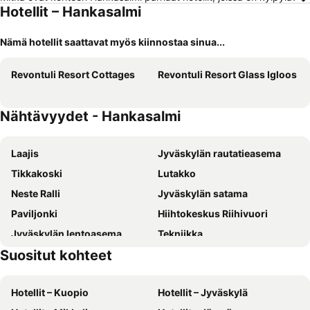
Hotellit – Hankasalmi
Nämä hotellit saattavat myös kiinnostaa sinua...
Revontuli Resort Cottages
Revontuli Resort Glass Igloos
Nähtävyydet - Hankasalmi
Laajis
Jyväskylän rautatieasema
Tikkakoski
Lutakko
Neste Ralli
Jyväskylän satama
Paviljonki
Hiihtokeskus Riihivuori
Jyväskylän lentoasema
Tekniikka
Suositut kohteet
Alvar Aalto -museo
ELECTRICAL INDUSTRY, TELECOMMUNICATIONS, LIGHT AND AV
WOOD AND BIOENERGY
Jyväskylä Bus Station
Hotellit – Kuopio
Hotellit – Jyväskylä
Viini
FinnGraf