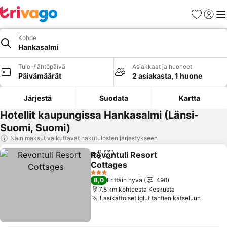
Suosikit
Kirjaud
Val
Kohde
Hankasalmi
Tulo-/lähtöpäivä
Asiakkaat ja huoneet
Päivämäärät
2 asiakasta, 1 huone
Järjestä
Suodata
Kartta
Hotellit kaupungissa Hankasalmi (Länsi-
Suomi, Suomi)
Näin maksut vaikuttavat hakutulosten järjestykseen
Revontuli Resort
Jaa
Lisää suosikkeihin
Cottages
Katso hinnat
3 Tähtiluokitus
8,0
Erittäin hyvä
498
7.8 km kohteesta Keskusta
Lasikattoiset iglut tähtien katseluun
Katso 