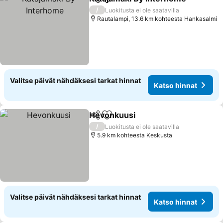
Jaa
Lisää suosikkeihin
K
/
Luokitusta ei ole saatavilla
Rautalampi, 13.6 km kohteesta Hankasalmi
Valitse päivät nähdäksesi tarkat hinnat
Katso hinnat
Hevonkuusi
Jaa
Lisää suosikkeihin
Katso hinnat
/
Luokitusta ei ole saatavilla
5.9 km kohteesta Keskusta
Valitse päivät nähdäksesi tarkat hinnat
Katso hinnat