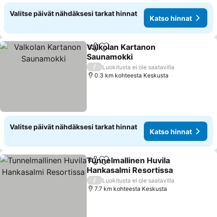
Valitse päivät nähdäksesi tarkat hinnat
Katso hinnat
Valkolan Kartanon
Jaa
Lisää suosikkeihin
Saunamokki
Katso hinnat
/
Luokitusta ei ole saatavilla
0.3 km kohteesta Keskusta
Valitse päivät nähdäksesi tarkat hinnat
Katso hinnat
Tunnelmallinen Huvila
Jaa
Lisää suosikkeihin
Hankasalmi Resortissa
Katso hinnat
/
Luokitusta ei ole saatavilla
7.7 km kohteesta Keskusta