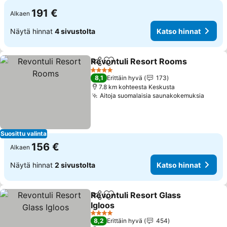
191 €
Alkaen
Näytä hinnat
4 sivustolta
Katso hinnat
Revontuli Resort Rooms
Jaa
Lisää suosikkeihin
Ka
4 Tähtiluokitus
8,1
Erittäin hyvä
173
7.8 km kohteesta Keskusta
Aitoja suomalaisia saunakokemuksia
Katso
Suosittu valinta
156 €
Alkaen
Näytä hinnat
2 sivustolta
Katso hinnat
Revontuli Resort Glass
Jaa
Lisää suosikkeihin
Igloos
Katso hinnat
4 Tähtiluokitus
8,2
Erittäin hyvä
454