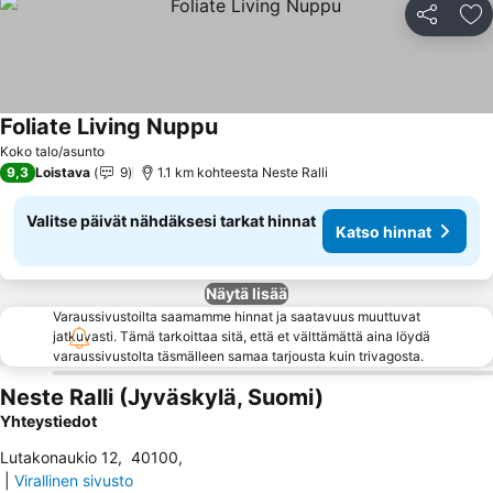
Jaa
Li
Foliate Living Nuppu
Katso hinnat
Koko talo/asunto
9,3
Loistava
9
1.1 km kohteesta Neste Ralli
Valitse päivät nähdäksesi tarkat hinnat
Katso hinnat
Näytä lisää
Varaussivustoilta saamamme hinnat ja saatavuus muuttuvat
jatkuvasti. Tämä tarkoittaa sitä, että et välttämättä aina löydä
varaussivustolta täsmälleen samaa tarjousta kuin trivagosta.
Neste Ralli (Jyväskylä, Suomi)
Yhteystiedot
Lutakonaukio 12
,
40100
,
|
Virallinen sivusto