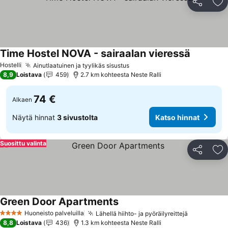
Jaa
Li
Time Hostel NOVA - sairaalan vieressä
Katso hin
Hostelli
Ainutlaatuinen ja tyylikäs sisustus
Katso hinnat
8,9
Loistava
459
2.7 km kohteesta Neste Ralli
74 €
Alkaen
Näytä hinnat
3 sivustolta
Katso hinnat
Suosittu valinta
Jaa
Li
Green Door Apartments
Katso hinnat
Huoneisto palveluilla
Lähellä hiihto- ja pyöräilyreittejä
Katso hinn
4 Tähtiluokitus
8,8
Loistava
436
1.3 km kohteesta Neste Ralli