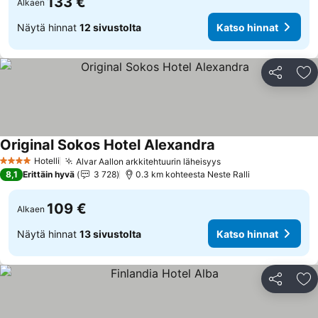
133 €
Alkaen
Näytä hinnat
12 sivustolta
Katso hinnat
Jaa
Li
Original Sokos Hotel Alexandra
Katso hinnat
Hotelli
Alvar Aallon arkkitehtuurin läheisyys
Katso hinnat
4 Tähtiluokitus
8,1
Erittäin hyvä
3 728
0.3 km kohteesta Neste Ralli
109 €
Alkaen
Näytä hinnat
13 sivustolta
Katso hinnat
Jaa
Li