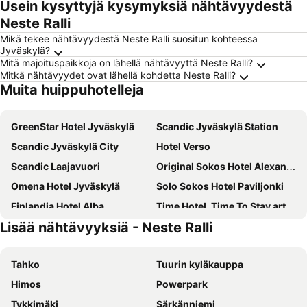
Usein kysyttyjä kysymyksiä nähtävyydestä
Neste Ralli
Mikä tekee nähtävyydestä Neste Ralli suositun kohteessa
Jyväskylä?
Mitä majoituspaikkoja on lähellä nähtävyyttä Neste Ralli?
Mitkä nähtävyydet ovat lähellä kohdetta Neste Ralli?
Muita huippuhotelleja
GreenStar Hotel Jyväskylä
Scandic Jyväskylä Station
Scandic Jyväskylä City
Hotel Verso
Scandic Laajavuori
Original Sokos Hotel Alexandra
Omena Hotel Jyväskylä
Solo Sokos Hotel Paviljonki
Finlandia Hotel Alba
Time Hotel, Time To Stay art & boutique
Lisää nähtävyyksiä - Neste Ralli
Hotel Milton
Boutique Hotel Yöpuu
Hotelli Vuorikelo
Kesähotelli Harju
Tahko
Tuurin kyläkauppa
Riihitulkku Lodge
Halkolanniemi
Himos
Powerpark
Tykkimäki
Särkänniemi