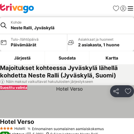
Suosikit
Kirjaud
Val
Kohde
Neste Ralli, Jyväskylä
Tulo-/lähtöpäivä
Asiakkaat ja huoneet
Päivämäärät
2 asiakasta, 1 huone
Järjestä
Suodata
Kartta
Majoitukset kohteessa Jyväskylä lähellä
kohdetta Neste Ralli (Jyväskylä, Suomi)
Näin maksut vaikuttavat hakutulosten järjestykseen
Suosittu valinta
Jaa
Li
Hotel Verso
Katso hinnat
Hotelli
Erinomainen suomalainen aamiaiskokemus
Katso hinnat
4 Tähtiluokitus