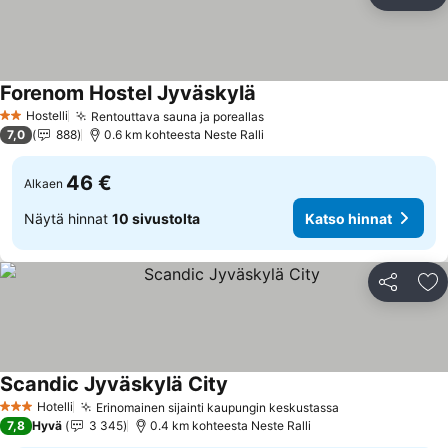
Jaa
Li
Forenom Hostel Jyväskylä
Katso hinnat
Hostelli
Rentouttava sauna ja poreallas
Katso hinnat
2 Tähtiluokitus
7,0
888
0.6 km kohteesta Neste Ralli
46 €
Alkaen
Näytä hinnat
10 sivustolta
Katso hinnat
Jaa
Li
Scandic Jyväskylä City
Katso hinnat
Hotelli
Erinomainen sijainti kaupungin keskustassa
Katso hinnat
3 Tähtiluokitus
7,8
Hyvä
3 345
0.4 km kohteesta Neste Ralli