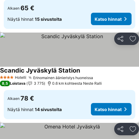
65 €
Alkaen
Näytä hinnat
15 sivustolta
Katso hinnat
Jaa
Li
Scandic Jyväskylä Station
Katso hinnat
Hotelli
Erinomainen äänieristys huoneissa
Katso hinnat
4 Tähtiluokitus
8,5
Loistava
3 775
0.6 km kohteesta Neste Ralli
78 €
Alkaen
Näytä hinnat
14 sivustolta
Katso hinnat
Jaa
Li