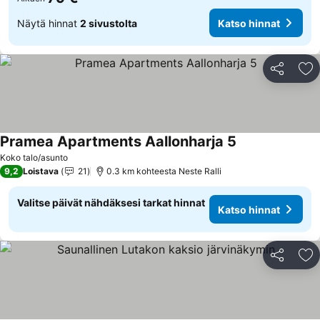
Näytä hinnat
2 sivustolta
Katso hinnat
Jaa
Li
Pramea Apartments Aallonharja 5
Katso hinnat
Koko talo/asunto
9,2
Loistava
21
0.3 km kohteesta Neste Ralli
Valitse päivät nähdäksesi tarkat hinnat
Katso hinnat
Jaa
Li