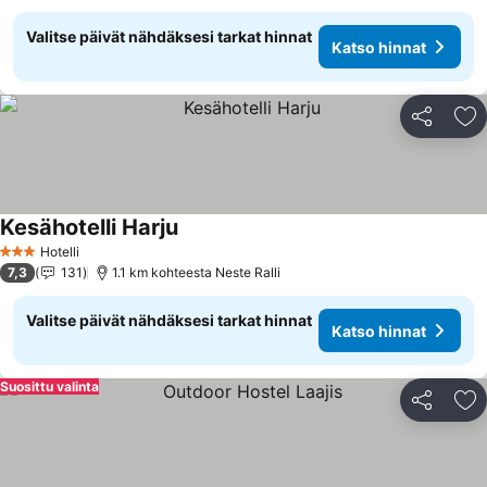
Valitse päivät nähdäksesi tarkat hinnat
Katso hinnat
Jaa
Li
Kesähotelli Harju
Katso hinnat
Hotelli
3 Tähtiluokitus
7,3
131
1.1 km kohteesta Neste Ralli
Valitse päivät nähdäksesi tarkat hinnat
Katso hinnat
Suosittu valinta
Jaa
Li