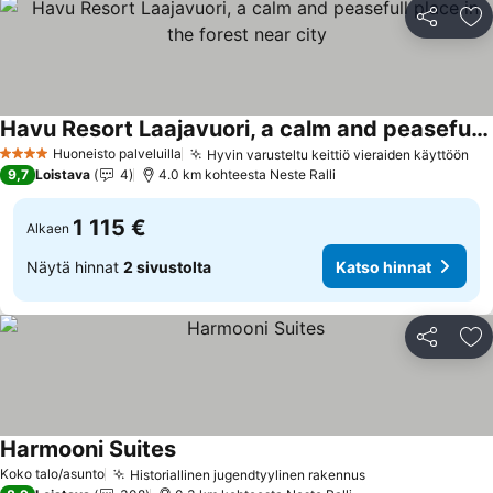
Jaa
Li
Havu Resort Laajavuori, a calm and peasefull place in the forest near city
Katso hinnat
Huoneisto palveluilla
Hyvin varusteltu keittiö vieraiden käyttöön
Ka
4 Tähtiluokitus
9,7
Loistava
4
4.0 km kohteesta Neste Ralli
1 115 €
Alkaen
Näytä hinnat
2 sivustolta
Katso hinnat
Jaa
Li
Harmooni Suites
Katso hinnat
Koko talo/asunto
Historiallinen jugendtyylinen rakennus
Katso hinnat