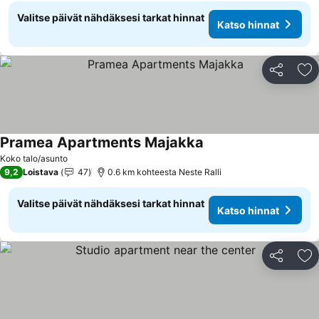
Valitse päivät nähdäksesi tarkat hinnat
Katso hinnat
Jaa
Li
Pramea Apartments Majakka
Katso hinnat
Koko talo/asunto
9,2
Loistava
47
0.6 km kohteesta Neste Ralli
Valitse päivät nähdäksesi tarkat hinnat
Katso hinnat
Jaa
Li