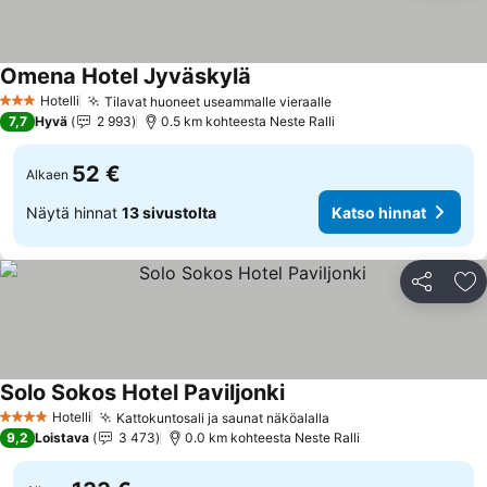
Omena Hotel Jyväskylä
Katso hinnat
Hotelli
Tilavat huoneet useammalle vieraalle
Katso hinnat
3 Tähtiluokitus
7,7
Hyvä
2 993
0.5 km kohteesta Neste Ralli
52 €
Alkaen
Näytä hinnat
13 sivustolta
Katso hinnat
Jaa
Li
Solo Sokos Hotel Paviljonki
Katso hinnat
Hotelli
Kattokuntosali ja saunat näköalalla
Katso hinnat
4 Tähtiluokitus
9,2
Loistava
3 473
0.0 km kohteesta Neste Ralli