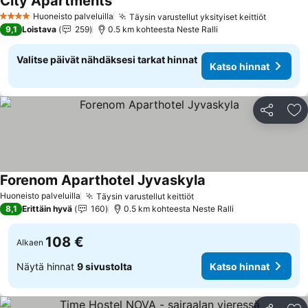
City Apartments
Katso hinnat
Huoneisto palveluilla
Täysin varustellut yksityiset keittiöt
Katso h
4 Tähtiluokitus
9,1
Loistava
259
0.5 km kohteesta Neste Ralli
Valitse päivät nähdäksesi tarkat hinnat
Katso hinnat
Jaa
Li
Forenom Aparthotel Jyvaskyla
Katso hinnat
Huoneisto palveluilla
Täysin varustellut keittiöt
Katso hinnat
8,1
Erittäin hyvä
160
0.5 km kohteesta Neste Ralli
108 €
Alkaen
Näytä hinnat
9 sivustolta
Katso hinnat