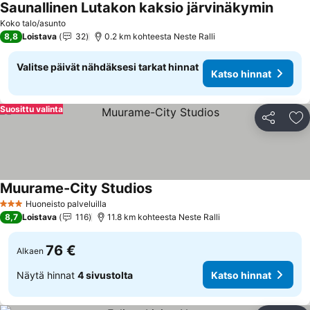
Saunallinen Lutakon kaksio järvinäkymin
Katso 
Koko talo/asunto
8,8
Loistava
32
0.2 km kohteesta Neste Ralli
Valitse päivät nähdäksesi tarkat hinnat
Katso hinnat
Suosittu valinta
Jaa
Li
Muurame-City Studios
Katso hinnat
Huoneisto palveluilla
3 Tähtiluokitus
8,7
Loistava
116
11.8 km kohteesta Neste Ralli
76 €
Alkaen
Näytä hinnat
4 sivustolta
Katso hinnat