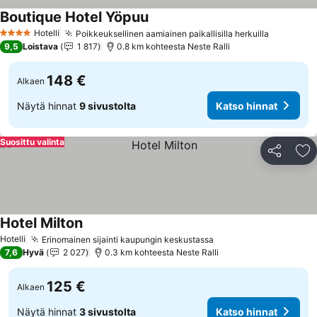
Boutique Hotel Yöpuu
Katso hinnat
Hotelli
Poikkeuksellinen aamiainen paikallisilla herkuilla
Katso hi
4 Tähtiluokitus
9,5
Loistava
1 817
0.8 km kohteesta Neste Ralli
148 €
Alkaen
Näytä hinnat
9 sivustolta
Katso hinnat
Suosittu valinta
Jaa
Li
Hotel Milton
Katso hinnat
Hotelli
Erinomainen sijainti kaupungin keskustassa
Katso hinnat
7,6
Hyvä
2 027
0.3 km kohteesta Neste Ralli
125 €
Alkaen
Näytä hinnat
3 sivustolta
Katso hinnat