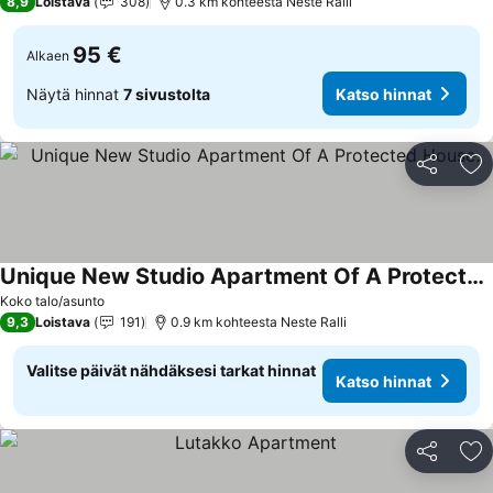
8,9
Loistava
308
0.3 km kohteesta Neste Ralli
95 €
Alkaen
Näytä hinnat
7 sivustolta
Katso hinnat
Jaa
Li
Unique New Studio Apartment Of A Protected House.
Katso hinnat
Koko talo/asunto
9,3
Loistava
191
0.9 km kohteesta Neste Ralli
Valitse päivät nähdäksesi tarkat hinnat
Katso hinnat
Jaa
Li