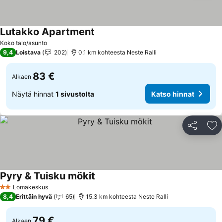
Lutakko Apartment
Katso hinnat
Koko talo/asunto
9,4
Loistava
202
0.1 km kohteesta Neste Ralli
83 €
Alkaen
Näytä hinnat
1 sivustolta
Katso hinnat
Jaa
Li
Pyry & Tuisku mökit
Katso hinnat
Lomakeskus
2 Tähtiluokitus
8,4
Erittäin hyvä
65
15.3 km kohteesta Neste Ralli
79 €
Alkaen