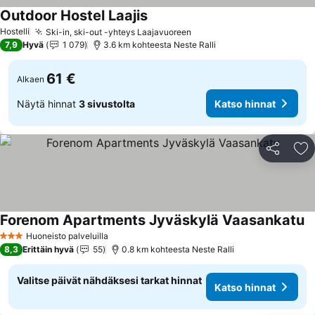
Outdoor Hostel Laajis
Katso hinnat
Hostelli
Ski-in, ski-out -yhteys Laajavuoreen
Katso hinnat
7,9
Hyvä
1 079
3.6 km kohteesta Neste Ralli
61 €
Alkaen
Näytä hinnat
3 sivustolta
Katso hinnat
Jaa
Li
Forenom Apartments Jyväskylä Vaasankatu
Ka
Huoneisto palveluilla
3 Tähtiluokitus
8,3
Erittäin hyvä
55
0.8 km kohteesta Neste Ralli
Valitse päivät nähdäksesi tarkat hinnat
Katso hinnat