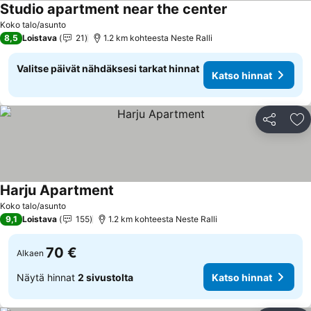
Studio apartment near the center
Katso hinnat
Koko talo/asunto
8,5
Loistava
21
1.2 km kohteesta Neste Ralli
Valitse päivät nähdäksesi tarkat hinnat
Katso hinnat
Jaa
Li
Harju Apartment
Katso hinnat
Koko talo/asunto
9,1
Loistava
155
1.2 km kohteesta Neste Ralli
70 €
Alkaen
Näytä hinnat
2 sivustolta
Katso hinnat