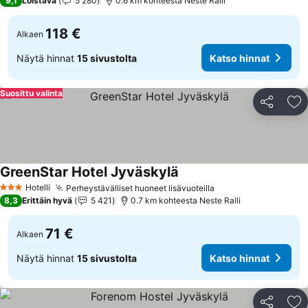
9,1
Loistava
5 280
0.6 km kohteesta Neste Ralli
118 €
Alkaen
Näytä hinnat
15 sivustolta
Katso hinnat
Suosittu valinta
Jaa
Li
GreenStar Hotel Jyväskylä
Katso hinnat
Hotelli
Perheystävälliset huoneet lisävuoteilla
Katso hinnat
3 Tähtiluokitus
8,3
Erittäin hyvä
5 421
0.7 km kohteesta Neste Ralli
71 €
Alkaen
Näytä hinnat
15 sivustolta
Katso hinnat