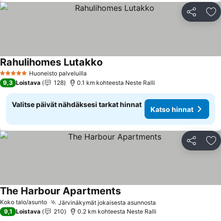
Jaa
Li
Rahulihomes Lutakko
Katso hinnat
Huoneisto palveluilla
5 Tähtiluokitus
9,3
Loistava
128
0.1 km kohteesta Neste Ralli
Valitse päivät nähdäksesi tarkat hinnat
Katso hinnat
Jaa
Li
The Harbour Apartments
Katso hinnat
Koko talo/asunto
Järvinäkymät jokaisesta asunnosta
Katso hinnat
9,1
Loistava
210
0.2 km kohteesta Neste Ralli