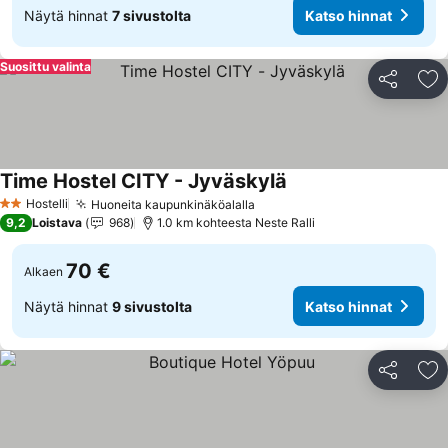
Näytä hinnat
7 sivustolta
Katso hinnat
Suosittu valinta
Jaa
Li
Time Hostel CITY - Jyväskylä
Katso hinnat
Hostelli
Huoneita kaupunkinäköalalla
Katso hinnat
2 Tähtiluokitus
9,2
Loistava
968
1.0 km kohteesta Neste Ralli
70 €
Alkaen
Näytä hinnat
9 sivustolta
Katso hinnat
Jaa
Li