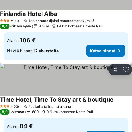
Finlandia Hotel Alba
Katso hinnat
Hotelli
Järvenrantasijainti panoraamanäkymillä
Katso hinnat
3 Tähtiluokitus
8,4
Erittäin hyvä
4 369
1.4 km kohteesta Neste Ralli
106 €
Alkaen
Näytä hinnat
12 sivustolta
Katso hinnat
Jaa
Li
Time Hotel, Time To Stay art & boutique
Katso hi
Hotelli
Puutarha ja terassi ulkona
Katso hinnat
3 Tähtiluokitus
8,9
Loistava
609
0.6 km kohteesta Neste Ralli
84 €
Alkaen