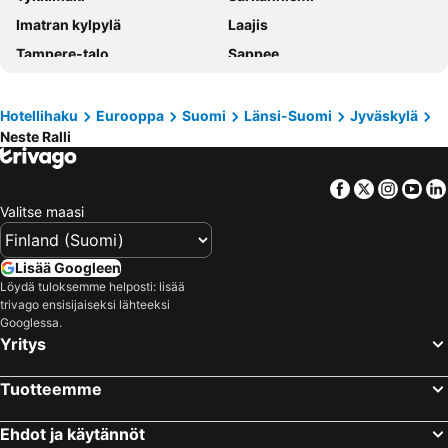
Imatran kylpylä
Laajis
Tampere-talo
Sappee
Pyynikki
Ideapark
Tampereen rautatieasema
Rauhalahti
Hotellihaku
Eurooppa
Suomi
Länsi-Suomi
Jyväskylä
Neste Ralli
Blockfest
Puuhamaa
Seinäjoen Tangomarkkinat
Himos Festival
Facebook
Twitter
Insta
Yo
Tampereen stadion
Aulanko Golf
Valitse maasi
Kuopion rautatieasema
Visulahti
Olavinlinna
Jyväskylän rautatieasema
Lisää Googleen
Provinssirock
Tampereen jäähalli
Löydä tuloksemme helposti: lisää
trivago ensisijaiseksi lähteeksi
Savonlinnan Oopperajuhlat
Tikkakoski
Googlessa.
Yritys
Messilä
Ähtärin eläinpuisto
Ellivuori Ski Center
Sveitsin hiihtokeskus
Tuotteemme
Verkosto
Lutakko
Tampere–Pirkkala Airport
Lahden rautatieasema
Ehdot ja käytännöt