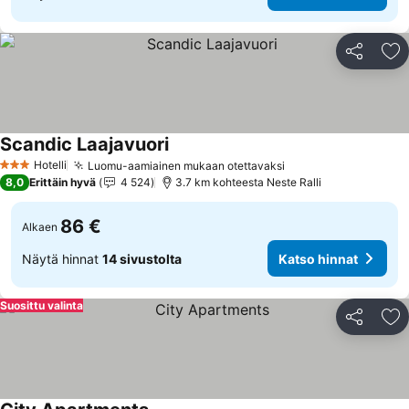
Jaa
Li
Scandic Laajavuori
Katso hinnat
Hotelli
Luomu-aamiainen mukaan otettavaksi
Katso hinnat
3 Tähtiluokitus
8,0
Erittäin hyvä
4 524
3.7 km kohteesta Neste Ralli
86 €
Alkaen
Näytä hinnat
14 sivustolta
Katso hinnat
Suosittu valinta
Jaa
Li