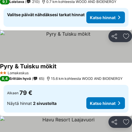
9,1
Loistava
210
0.7 km kohteesta WOOD AND BIOENERGY
Valitse päivät nähdäksesi tarkat hinnat
Katso hinnat
Jaa
Li
Pyry & Tuisku mökit
Lomakeskus
2 Tähtiluokitus
8,4
Erittäin hyvä
65
15.6 km kohteesta WOOD AND BIOENERGY
79 €
Alkaen
Näytä hinnat
2 sivustolta
Katso hinnat
Jaa
Li