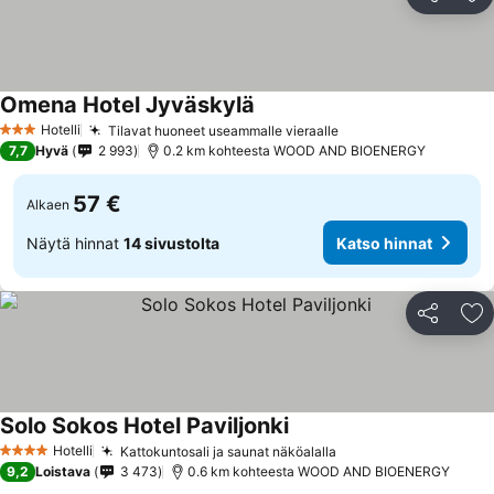
Jaa
Li
Omena Hotel Jyväskylä
Hotelli
Tilavat huoneet useammalle vieraalle
3 Tähtiluokitus
7,7
Hyvä
2 993
0.2 km kohteesta WOOD AND BIOENERGY
57 €
Alkaen
Näytä hinnat
14 sivustolta
Katso hinnat
Jaa
Li
Solo Sokos Hotel Paviljonki
Hotelli
Kattokuntosali ja saunat näköalalla
4 Tähtiluokitus
9,2
Loistava
3 473
0.6 km kohteesta WOOD AND BIOENERGY