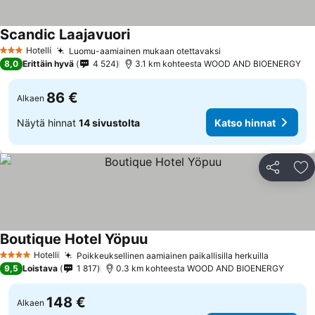
Scandic Laajavuori
Hotelli
Luomu-aamiainen mukaan otettavaksi
3 Tähtiluokitus
8,0
Erittäin hyvä
4 524
3.1 km kohteesta WOOD AND BIOENERGY
86 €
Alkaen
Näytä hinnat
14 sivustolta
Katso hinnat
Jaa
Li
Boutique Hotel Yöpuu
Hotelli
Poikkeuksellinen aamiainen paikallisilla herkuilla
4 Tähtiluokitus
9,5
Loistava
1 817
0.3 km kohteesta WOOD AND BIOENERGY
148 €
Alkaen