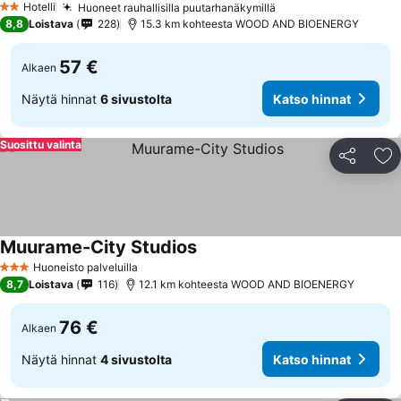
Hotelli
Huoneet rauhallisilla puutarhanäkymillä
2 Tähtiluokitus
8,8
Loistava
228
15.3 km kohteesta WOOD AND BIOENERGY
57 €
Alkaen
Näytä hinnat
6 sivustolta
Katso hinnat
Suosittu valinta
Jaa
Li
Muurame-City Studios
Huoneisto palveluilla
3 Tähtiluokitus
8,7
Loistava
116
12.1 km kohteesta WOOD AND BIOENERGY
76 €
Alkaen
Näytä hinnat
4 sivustolta
Katso hinnat