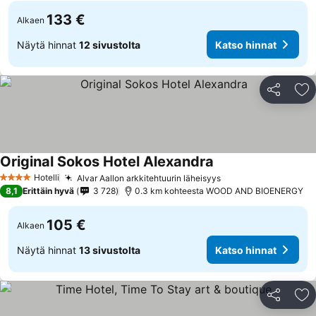
133 €
Alkaen
Näytä hinnat
12 sivustolta
Katso hinnat
Jaa
Li
Original Sokos Hotel Alexandra
Hotelli
Alvar Aallon arkkitehtuurin läheisyys
4 Tähtiluokitus
8,1
Erittäin hyvä
3 728
0.3 km kohteesta WOOD AND BIOENERGY
105 €
Alkaen
Näytä hinnat
13 sivustolta
Katso hinnat
Jaa
Li