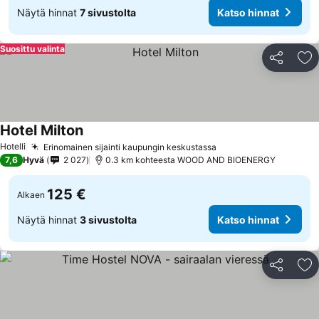
Näytä hinnat
7 sivustolta
Katso hinnat
Suosittu valinta
Jaa
Li
Hotel Milton
Hotelli
Erinomainen sijainti kaupungin keskustassa
7,6
Hyvä
2 027
0.3 km kohteesta WOOD AND BIOENERGY
125 €
Alkaen
Näytä hinnat
3 sivustolta
Katso hinnat
Jaa
Li