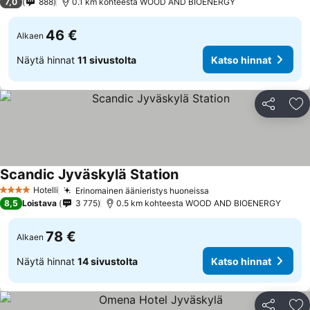
7,0
888
0.1 km kohteesta WOOD AND BIOENERGY
46 €
Alkaen
Näytä hinnat
11 sivustolta
Katso hinnat
Jaa
Li
Scandic Jyväskylä Station
Hotelli
Erinomainen äänieristys huoneissa
4 Tähtiluokitus
8,5
Loistava
3 775
0.5 km kohteesta WOOD AND BIOENERGY
78 €
Alkaen
Näytä hinnat
14 sivustolta
Katso hinnat