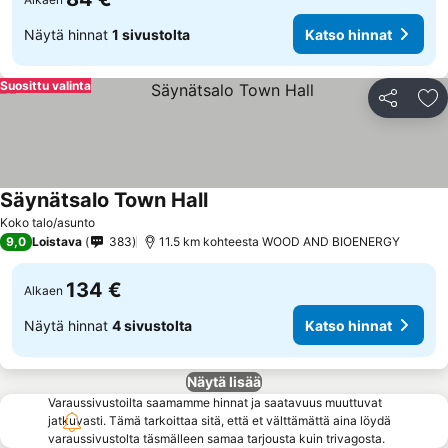
Näytä hinnat
1 sivustolta
Katso hinnat
Suosittu valinta
Jaa
Li
Säynätsalo Town Hall
Koko talo/asunto
9,0
Loistava
383
11.5 km kohteesta WOOD AND BIOENERGY
134 €
Alkaen
Näytä hinnat
4 sivustolta
Katso hinnat
Näytä lisää
Varaussivustoilta saamamme hinnat ja saatavuus muuttuvat
jatkuvasti. Tämä tarkoittaa sitä, että et välttämättä aina löydä
varaussivustolta täsmälleen samaa tarjousta kuin trivagosta.