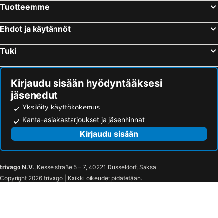
Tuotteemme
Ellivuori Ski Center
Sveitsin hiihtokeskus
Verkosto
Lutakko
Ehdot ja käytännöt
Tampere–Pirkkala Airport
Lahden rautatieasema
Tuki
Tampereen työväen teatteri
Hämeenlinnan rautatieasema
Salpausselän hyppyrimäet
Hervannan hiihtokeskus
Kuopion satama
Lappeenrannan rautatieasema
Kirjaudu sisään hyödyntääksesi
jäsenedut
Neste Ralli
Lahden satama
Yksilöity käyttökokemus
Sibeliustalo
Verkatehdas
Kanta-asiakastarjoukset ja jäsenhinnat
Seinäjoen rautatieasema
Sibeliustalo
Kirjaudu sisään
Hämeen linna
Tampereen teatteri
WOOD AND BIOENERGY
Viini
Tekniikka
Koneagria
trivago N.V.
, Kesselstraße 5 – 7, 40221 Düsseldorf, Saksa
Copyright 2026 trivago | Kaikki oikeudet pidätetään.
Finnmateria
FinnGraf
ELECTRICAL INDUSTRY, TELECOMMUNICATIONS, LIGHT AND AV
Jyväskylä Bus Station
Paviljonki
Jyväskylän satama