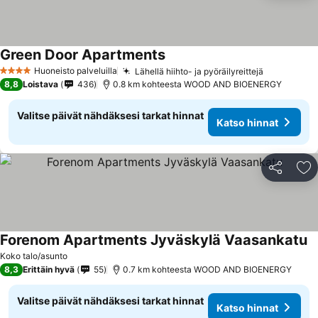
Green Door Apartments
Huoneisto palveluilla
Lähellä hiihto- ja pyöräilyreittejä
4 Tähtiluokitus
8,8
Loistava
436
0.8 km kohteesta WOOD AND BIOENERGY
Valitse päivät nähdäksesi tarkat hinnat
Katso hinnat
Jaa
Li
Forenom Apartments Jyväskylä Vaasankatu
Koko talo/asunto
8,3
Erittäin hyvä
55
0.7 km kohteesta WOOD AND BIOENERGY
Valitse päivät nähdäksesi tarkat hinnat
Katso hinnat