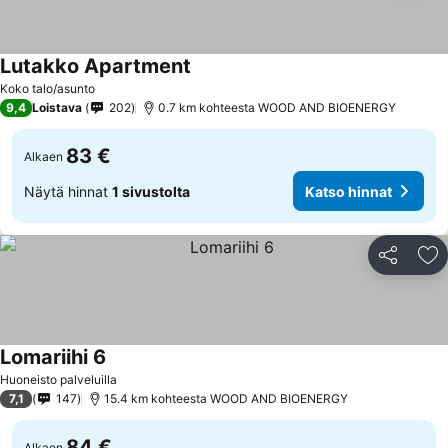
Lutakko Apartment
Koko talo/asunto
9,4
Loistava
202
0.7 km kohteesta WOOD AND BIOENERGY
83 €
Alkaen
Näytä hinnat
1 sivustolta
Katso hinnat
Jaa
Li
Lomariihi 6
Huoneisto palveluilla
7,1
147
15.4 km kohteesta WOOD AND BIOENERGY
84 €
Alkaen