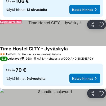
106 €
Alkaen
Näytä hinnat
13 sivustolta
Katso hinnat
Suosittu valinta
Jaa
Li
Time Hostel CITY - Jyväskylä
Hostelli
Huoneita kaupunkinäköalalla
2 Tähtiluokitus
9,2
Loistava
968
0.7 km kohteesta WOOD AND BIOENERGY
70 €
Alkaen
Näytä hinnat
9 sivustolta
Katso hinnat
Jaa
Li