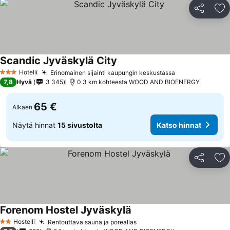
Jaa
Li
Scandic Jyväskylä City
Hotelli
Erinomainen sijainti kaupungin keskustassa
3 Tähtiluokitus
7,8
Hyvä
3 345
0.3 km kohteesta WOOD AND BIOENERGY
65 €
Alkaen
Näytä hinnat
15 sivustolta
Katso hinnat
Jaa
Li
Forenom Hostel Jyväskylä
Hostelli
Rentouttava sauna ja poreallas
2 Tähtiluokitus