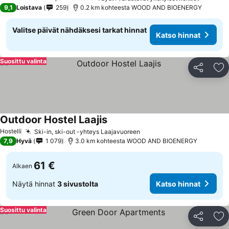
4 Tähtiluokitus
9,1
Loistava
259
0.2 km kohteesta WOOD AND BIOENERGY
Valitse päivät nähdäksesi tarkat hinnat
Katso hinnat
Suosittu valinta
Jaa
Li
Outdoor Hostel Laajis
Hostelli
Ski-in, ski-out -yhteys Laajavuoreen
7,9
Hyvä
1 079
3.0 km kohteesta WOOD AND BIOENERGY
61 €
Alkaen
Näytä hinnat
3 sivustolta
Katso hinnat
Suosittu valinta
Jaa
Li