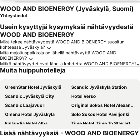
WOOD AND BIOENERGY (Jyväskylä, Suomi)
Yhteystiedot
Usein kysyttyjä kysymyksiä nähtävyydestä
WOOD AND BIOENERGY
Mikä tekee nähtävyydestä WOOD AND BIOENERGY suositun
kohteessa Jyväskylä?
Mitä majoituspaikkoja on lähellä nähtävyyttä WOOD AND
BIOENERGY?
Mitkä nähtävyydet ovat lähellä kohdetta WOOD AND BIOENERGY?
Muita huippuhotelleja
GreenStar Hotel Jyväskylä
Scandic Jyväskylä Station
Scandic Jyväskylä City
Hotel Verso
Scandic Laajavuori
Original Sokos Hotel Alexandra
Omena Hotel Jyväskylä
Solo Sokos Hotel Paviljonki
Finlandia Hotel Alba
Time Hotel, Time To Stay art & boutique
Lisää nähtävyyksiä - WOOD AND BIOENERGY
Hotel Milton
Boutique Hotel Yöpuu