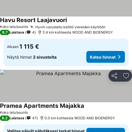
Havu Resort Laajavuori
Koko talo/asunto
Hyvin varusteltu keittiö vieraiden käyttöön
9,7
Loistava
4
3.4 km kohteesta WOOD AND BIOENERGY
1 115 €
Alkaen
Näytä hinnat
2 sivustolta
Katso hinnat
Jaa
Li
Pramea Apartments Majakka
Koko talo/asunto
9,2
Loistava
47
0.0 km kohteesta WOOD AND BIOENERGY
Valitse päivät nähdäksesi tarkat hinnat