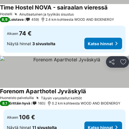
Time Hostel NOVA - sairaalan vieressä
Hostelli
Ainutlaatuinen ja tyylikäs sisustus
8,9
Loistava
459
2.4 km kohteesta WOOD AND BIOENERGY
74 €
Alkaen
Näytä hinnat
3 sivustolta
Katso hinnat
Jaa
Li
Forenom Aparthotel Jyväskylä
Huoneisto palveluilla
Täysin varustellut keittiöt
8,1
Erittäin hyvä
160
0.2 km kohteesta WOOD AND BIOENERGY
106 €
Alkaen
Näytä hinnat
11 sivustolta
Katso hinnat