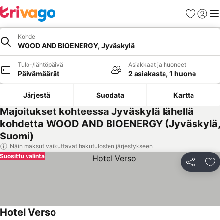
Suosikit
Kirjaud
Val
Kohde
WOOD AND BIOENERGY, Jyväskylä
Tulo-/lähtöpäivä
Asiakkaat ja huoneet
Päivämäärät
2 asiakasta, 1 huone
Järjestä
Suodata
Kartta
Majoitukset kohteessa Jyväskylä lähellä
kohdetta WOOD AND BIOENERGY (Jyväskylä,
Suomi)
Näin maksut vaikuttavat hakutulosten järjestykseen
Suosittu valinta
Jaa
Li
Hotel Verso