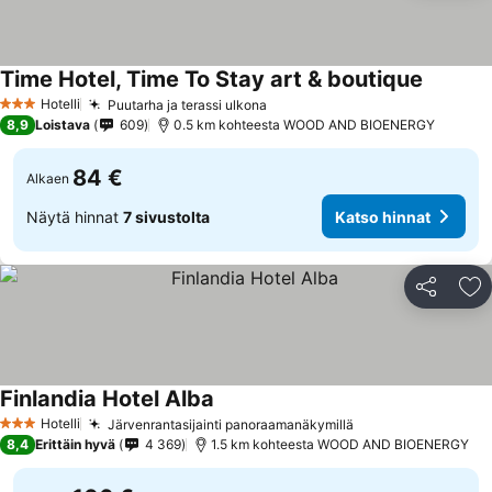
Time Hotel, Time To Stay art & boutique
Hotelli
Puutarha ja terassi ulkona
3 Tähtiluokitus
8,9
Loistava
609
0.5 km kohteesta WOOD AND BIOENERGY
84 €
Alkaen
Näytä hinnat
7 sivustolta
Katso hinnat
Jaa
Li
Finlandia Hotel Alba
Hotelli
Järvenrantasijainti panoraamanäkymillä
3 Tähtiluokitus
8,4
Erittäin hyvä
4 369
1.5 km kohteesta WOOD AND BIOENERGY