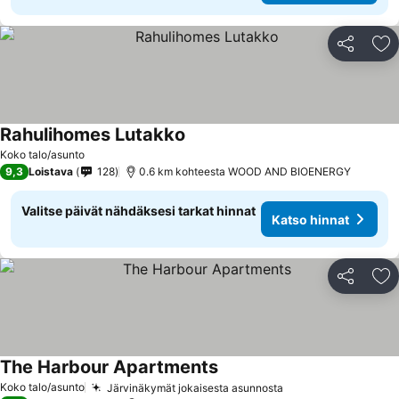
Jaa
Li
Rahulihomes Lutakko
Koko talo/asunto
9,3
Loistava
128
0.6 km kohteesta WOOD AND BIOENERGY
Valitse päivät nähdäksesi tarkat hinnat
Katso hinnat
Jaa
Li
The Harbour Apartments
Koko talo/asunto
Järvinäkymät jokaisesta asunnosta