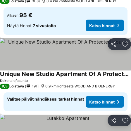
8,9
Loistava
308
0.4 km kohteesta WOOD AND BIOENERGY
95 €
Alkaen
Näytä hinnat
7 sivustolta
Katso hinnat
Jaa
Li
Unique New Studio Apartment Of A Protected House.
Koko talo/asunto
9,3
Loistava
191
0.9 km kohteesta WOOD AND BIOENERGY
Valitse päivät nähdäksesi tarkat hinnat
Katso hinnat
Jaa
Li