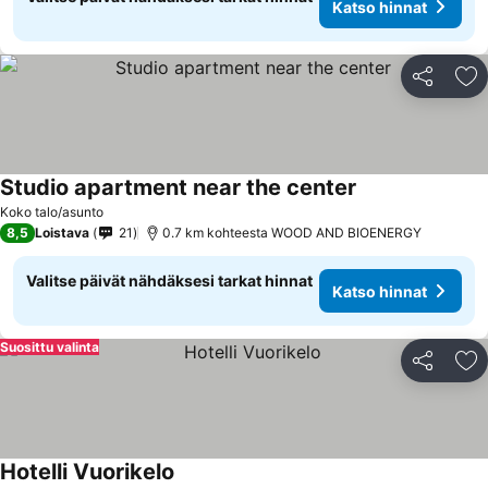
Katso hinnat
Jaa
Li
Studio apartment near the center
Koko talo/asunto
8,5
Loistava
21
0.7 km kohteesta WOOD AND BIOENERGY
Valitse päivät nähdäksesi tarkat hinnat
Katso hinnat
Suosittu valinta
Jaa
Li
Hotelli Vuorikelo