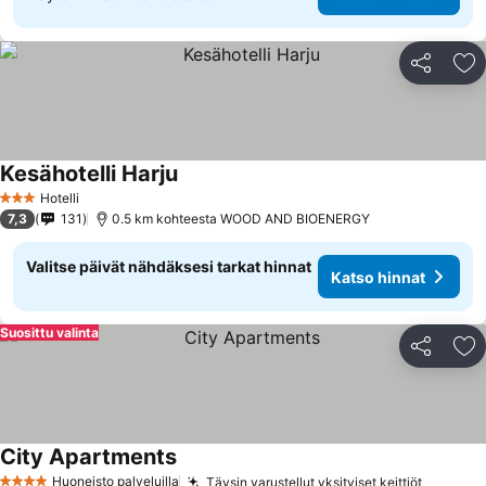
Jaa
Li
Kesähotelli Harju
Hotelli
3 Tähtiluokitus
7,3
131
0.5 km kohteesta WOOD AND BIOENERGY
Valitse päivät nähdäksesi tarkat hinnat
Katso hinnat
Suosittu valinta
Jaa
Li
City Apartments
Huoneisto palveluilla
Täysin varustellut yksityiset keittiöt