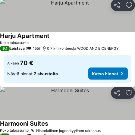
Jaa
Li
Harju Apartment
Koko talo/asunto
9,1
Loistava
155
0.7 km kohteesta WOOD AND BIOENERGY
70 €
Alkaen
Näytä hinnat
2 sivustolta
Katso hinnat
Jaa
Li
Harmooni Suites
Koko talo/asunto
Historiallinen jugendtyylinen rakennus