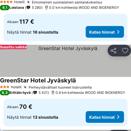
Hotelli
Erinomainen suomalainen aamiaiskokemus
4 Tähtiluokitus
9,1
Loistava
5 280
0.0 km kohteesta WOOD AND BIOENERGY
117 €
Alkaen
Näytä hinnat
16 sivustolta
Katso hinnat
Suosittu valinta
Jaa
Li
GreenStar Hotel Jyväskylä
Hotelli
Perheystävälliset huoneet lisävuoteilla
3 Tähtiluokitus
8,3
Erittäin hyvä
5 421
0.6 km kohteesta WOOD AND BIOENERGY
70 €
Alkaen
Näytä hinnat
13 sivustolta
Katso hinnat