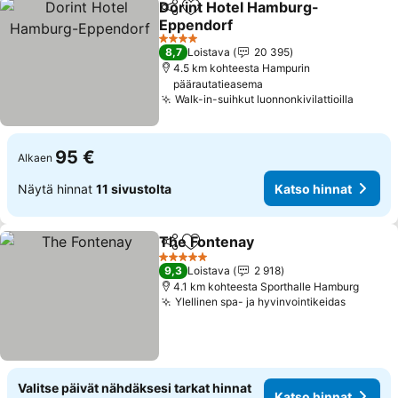
Dorint Hotel Hamburg-
Jaa
Lisää suosikkeihin
Eppendorf
Katso hinnat
4 Tähtiluokitus
8,7
Loistava
20 395
4.5 km kohteesta Hampurin
päärautatieasema
Walk-in-suihkut luonnonkivilattioilla
Katso 
95 €
Alkaen
Näytä hinnat
11 sivustolta
Katso hinnat
The Fontenay
Jaa
Lisää suosikkeihin
Katso hinnat
5 Tähtiluokitus
9,3
Loistava
2 918
4.1 km kohteesta Sporthalle Hamburg
Ylellinen spa- ja hyvinvointikeidas
Katso h
Valitse päivät nähdäksesi tarkat hinnat
Katso hinnat