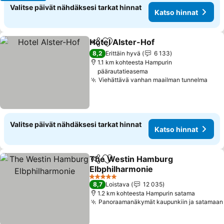
Valitse päivät nähdäksesi tarkat hinnat
Katso hinnat
Hotel Alster-Hof
Jaa
Lisää suosikkeihin
Katso hin
8,2
Erittäin hyvä
6 133
1.1 km kohteesta Hampurin
päärautatieasema
Viehättävä vanhan maailman tunnelma
Kats
Valitse päivät nähdäksesi tarkat hinnat
Katso hinnat
The Westin Hamburg
Jaa
Lisää suosikkeihin
Elbphilharmonie
Katso hinnat
5 Tähtiluokitus
8,7
Loistava
12 035
1.2 km kohteesta Hampurin satama
Panoraamanäkymät kaupunkiin ja satamaan