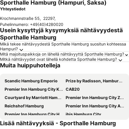
Sporthalle Hamburg (Hampuri, Saksa)
Yhteystiedot
Krochmannstraße 55
,
22297
,
Puhelinnumero
:
+49(40)4280020
Usein kysyttyjä kysymyksiä nähtävyydestä
Sporthalle Hamburg
Mikä tekee nähtävyydestä Sporthalle Hamburg suositun kohteessa
Hampuri?
Mitä majoituspaikkoja on lähellä nähtävyyttä Sporthalle Hamburg?
Mitkä nähtävyydet ovat lähellä kohdetta Sporthalle Hamburg?
Muita huippuhotelleja
Scandic Hamburg Emporio
Prize by Radisson, Hamburg-City
Premier Inn Hamburg City Klostertor
CAB20
Courtyard by Marriott Hamburg City
Premier Inn Hamburg City Zentrum
Reichshof Hamburg
Premier Inn Hamburg City Alster
Premier Inn Hamburg City Hammerbrook
ibis Hamburg City
Lisää nähtävyyksiä - Sporthalle Hamburg
Hampton by Hilton Hamburg City Centre
Novotel Hamburg City Alster