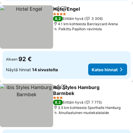
Hotel Engel
Jaa
Lisää suosikkeihin
Katso hinnat
4 Tähtiluokitus
8,2
Erittäin hyvä
3 306
4.1 km kohteesta Barclaycard Arena
Palkittu Papillon-ravintola
Katso hinnat
92 €
Alkaen
Näytä hinnat
14 sivustolta
Katso hinnat
ibis Styles Hamburg
Jaa
Lisää suosikkeihin
Barmbek
Katso hinnat
3 Tähtiluokitus
8,2
Erittäin hyvä
7 775
3.5 km kohteesta Sporthalle Hamburg
Ainutlaatuinen mustekalataide
Katso hinn