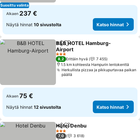
Suosittu valinta
237 €
Alkaen
Näytä hinnat
10 sivustolta
Katso hinnat
B&B HOTEL Hamburg-
Jaa
Lisää suosikkeihin
Airport
Katso hinnat
3 Tähtiluokitus
8,2
Erittäin hyvä
7 455
1.5 km kohteesta Hampurin lentokenttä
Herkullista pizzaa ja pikkupurtavaa paikan
päällä
75 €
Alkaen
Näytä hinnat
12 sivustolta
Katso hinnat
Hotel Denbu
Jaa
Lisää suosikkeihin
Katso hinnat
3 Tähtiluokitus
7,0
3 618