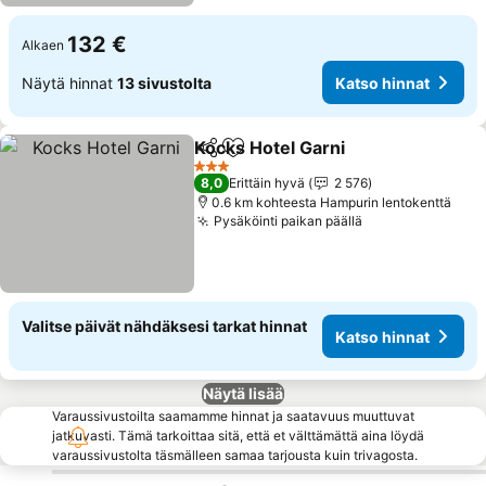
132 €
Alkaen
Näytä hinnat
13 sivustolta
Katso hinnat
Kocks Hotel Garni
Jaa
Lisää suosikkeihin
Katso hi
3 Tähtiluokitus
8,0
Erittäin hyvä
2 576
0.6 km kohteesta Hampurin lentokenttä
Pysäköinti paikan päällä
Katso hinnat
Valitse päivät nähdäksesi tarkat hinnat
Katso hinnat
Näytä lisää
Varaussivustoilta saamamme hinnat ja saatavuus muuttuvat
jatkuvasti. Tämä tarkoittaa sitä, että et välttämättä aina löydä
varaussivustolta täsmälleen samaa tarjousta kuin trivagosta.