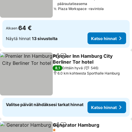
päärautatieasema
Plaza Workspace -ravintola
Katso hinnat
64 €
Alkaen
Näytä hinnat
13 sivustolta
Katso hinnat
Premier Inn Hamburg City
Jaa
Lisää suosikkeihin
Berliner Tor hotel
Katso hinnat
8,1
Erittäin hyvä
546
6.0 km kohteesta Sporthalle Hamburg
Valitse päivät nähdäksesi tarkat hinnat
Katso hinnat
Generator Hamburg
Jaa
Lisää suosikkeihin
Katso 