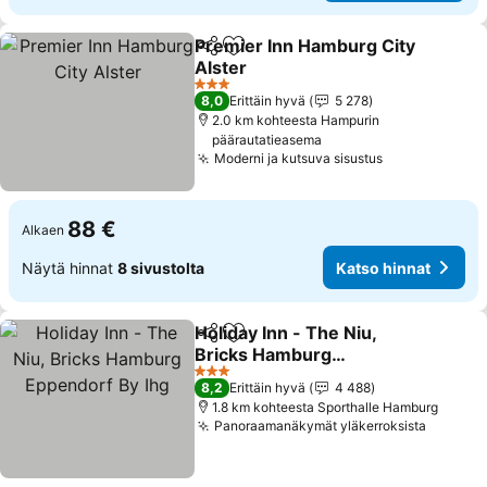
Premier Inn Hamburg City
Jaa
Lisää suosikkeihin
Alster
Katso hinnat
3 Tähtiluokitus
8,0
Erittäin hyvä
5 278
2.0 km kohteesta Hampurin
päärautatieasema
Moderni ja kutsuva sisustus
Katso hinnat
88 €
Alkaen
Näytä hinnat
8 sivustolta
Katso hinnat
Holiday Inn - The Niu,
Jaa
Lisää suosikkeihin
Bricks Hamburg
Eppendorf By Ihg
Katso hinnat
3 Tähtiluokitus
8,2
Erittäin hyvä
4 488
1.8 km kohteesta Sporthalle Hamburg
Panoraamanäkymät yläkerroksista
Katso h