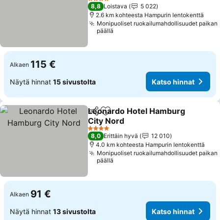
Katso hinnat
4 Tähtiluokitus
8,8
Loistava
5 022
2.6 km kohteesta Hampurin lentokenttä
Monipuoliset ruokailumahdollisuudet paikan
päällä
115 €
Alkaen
Näytä hinnat
15 sivustolta
Katso hinnat
Leonardo Hotel Hamburg
Jaa
Lisää suosikkeihin
City Nord
Katso hinnat
4 Tähtiluokitus
8,0
Erittäin hyvä
12 010
4.0 km kohteesta Hampurin lentokenttä
Monipuoliset ruokailumahdollisuudet paikan
päällä
91 €
Alkaen
Näytä hinnat
13 sivustolta
Katso hinnat