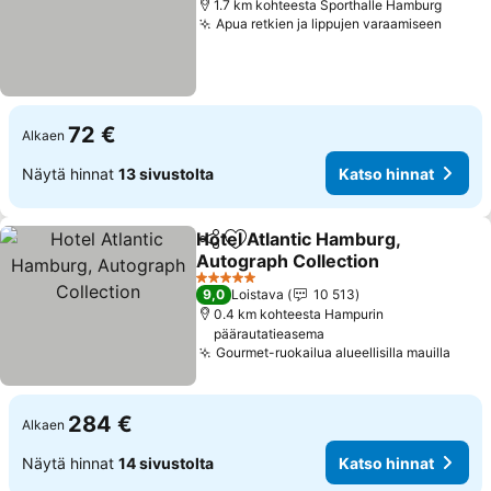
1.7 km kohteesta Sporthalle Hamburg
Apua retkien ja lippujen varaamiseen
Katso
72 €
Alkaen
Näytä hinnat
13 sivustolta
Katso hinnat
Hotel Atlantic Hamburg,
Jaa
Lisää suosikkeihin
Autograph Collection
Katso hinnat
5 Tähtiluokitus
9,0
Loistava
10 513
0.4 km kohteesta Hampurin
päärautatieasema
Gourmet-ruokailua alueellisilla mauilla
Kats
284 €
Alkaen
Näytä hinnat
14 sivustolta
Katso hinnat