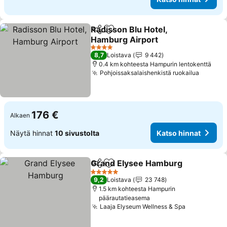
Radisson Blu Hotel,
Jaa
Lisää suosikkeihin
Hamburg Airport
Katso hinnat
4 Tähtiluokitus
8,7
Loistava
9 442
0.4 km kohteesta Hampurin lentokenttä
Pohjoissaksalaishenkistä ruokailua
Katso h
176 €
Alkaen
Näytä hinnat
10 sivustolta
Katso hinnat
Grand Elysee Hamburg
Jaa
Lisää suosikkeihin
Kat
5 Tähtiluokitus
9,2
Loistava
23 748
1.5 km kohteesta Hampurin
päärautatieasema
Laaja Elyseum Wellness & Spa
Katso hinn