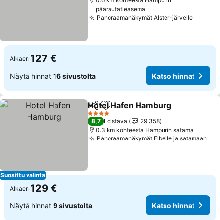
0.6 km kohteesta Hampurin
päärautatieasema
Panoraamanäkymät Alster-järvelle
Katso h
127 €
Alkaen
Näytä hinnat
16 sivustolta
Katso hinnat
Hotel Hafen Hamburg
Jaa
Lisää suosikkeihin
Kats
4 Tähtiluokitus
8,7
Loistava
29 358
0.3 km kohteesta Hampurin satama
Panoraamanäkymät Elbelle ja satamaan
Kat
Suosittu valinta
129 €
Alkaen
Näytä hinnat
9 sivustolta
Katso hinnat