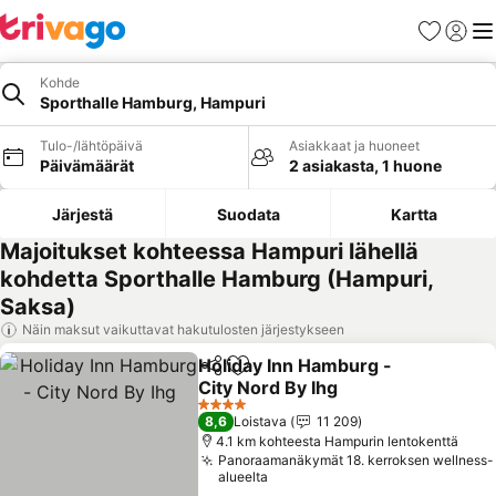
Suosikit
Kirjaud
Val
Kohde
Sporthalle Hamburg, Hampuri
Tulo-/lähtöpäivä
Asiakkaat ja huoneet
Päivämäärät
2 asiakasta, 1 huone
Järjestä
Suodata
Kartta
Majoitukset kohteessa Hampuri lähellä
kohdetta Sporthalle Hamburg (Hampuri,
Saksa)
Näin maksut vaikuttavat hakutulosten järjestykseen
Holiday Inn Hamburg -
Jaa
Lisää suosikkeihin
City Nord By Ihg
Katso hinnat
4 Tähtiluokitus
8,6
Loistava
11 209
4.1 km kohteesta Hampurin lentokenttä
Panoraamanäkymät 18. kerroksen wellness-
alueelta