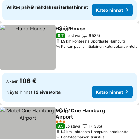
Valitse päivät nähdäksesi tarkat hinnat
Katso hinnat
Hood House
Jaa
Lisää suosikkeihin
Katso hinnat
8,7
Loistava
6 535
1.9 km kohteesta Sporthalle Hamburg
Paikan päällä intialainen katuruokaravintola
106 €
Alkaen
Näytä hinnat
12 sivustolta
Katso hinnat
Motel One Hamburg
Jaa
Lisää suosikkeihin
Airport
Katso hinnat
3 Tähtiluokitus
8,5
Loistava
14 385
1.4 km kohteesta Hampurin lentokenttä
Lentoteemainen sisustus
Katso hinnat