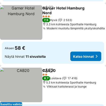
Garner Hotel Hamburg
Jaa
Lisää suosikkeihin
Nord
Katso hinnat
3 Tähtiluokitus
7,5
Hyvä
2 533
3.3 km kohteesta Sporthalle Hamburg
Moderni muotoilu lämpimillä yksityiskohdilla
58 €
Alkaen
Näytä hinnat
11 sivustolta
Katso hinnat
CAB20
Jaa
Lisää suosikkeihin
Katso hinnat
2 Tähtiluokitus
8,7
Loistava
17 416
5.3 km kohteesta Sporthalle Hamburg
Vilkkaat kattoterassi ja lounge
Katso hinn
Suosittu valinta