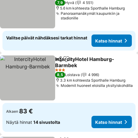
4 Tähtiluokitus
7,9
Hyvä
4 551
5.6 km kohteesta Sporthalle Hamburg
Panoraamanäkymät kaupunkiin ja
stadionille
Valitse päivät nähdäksesi tarkat hinnat
Katso hinnat
IntercityHotel Hamburg-
Jaa
Lisää suosikkeihin
Barmbek
Katso hinnat
3 Tähtiluokitus
8,5
Loistava
4 996
3.3 km kohteesta Sporthalle Hamburg
Modernit huoneet eloisilla yksityiskohdilla
Ka
83 €
Alkaen
Näytä hinnat
14 sivustolta
Katso hinnat