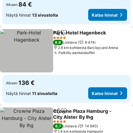
84 €
Alkaen
Näytä hinnat
13 sivustolta
Katso hinnat
Park-Hotel Hagenbeck
Jaa
Lisää suosikkeihin
Kat
4 Tähtiluokitus
8,9
Loistava
9 474
2.6 km kohteesta Barclaycard Arena
Palkittu aamiaisbuffet
Katso hinnat
136 €
Alkaen
Näytä hinnat
11 sivustolta
Katso hinnat
Crowne Plaza Hamburg -
Jaa
Lisää suosikkeihin
City Alster By Ihg
Katso hinnat
4 Tähtiluokitus
8,7
Loistava
14 840
1.4 km kohteesta Hampurin