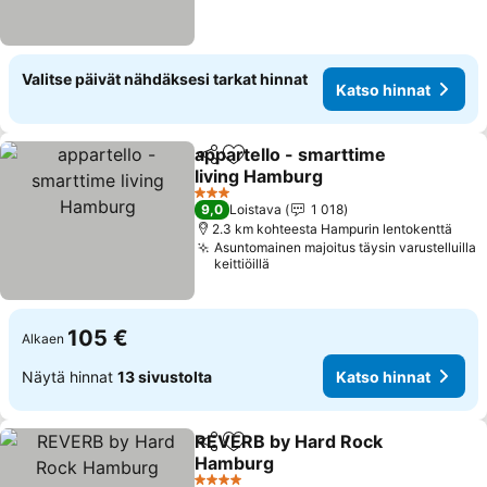
Valitse päivät nähdäksesi tarkat hinnat
Katso hinnat
appartello - smarttime
Jaa
Lisää suosikkeihin
living Hamburg
Katso hinnat
3 Tähtiluokitus
9,0
Loistava
1 018
2.3 km kohteesta Hampurin lentokenttä
Asuntomainen majoitus täysin varustelluilla
keittiöillä
105 €
Alkaen
Näytä hinnat
13 sivustolta
Katso hinnat
REVERB by Hard Rock
Jaa
Lisää suosikkeihin
Hamburg
Katso hinnat