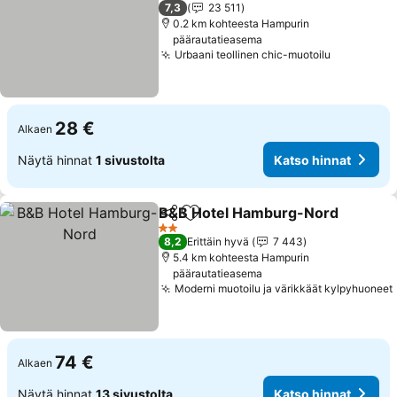
1 Tähtiluokitus
7,3
23 511
0.2 km kohteesta Hampurin
päärautatieasema
Urbaani teollinen chic-muotoilu
Katso hin
28 €
Alkaen
Näytä hinnat
1 sivustolta
Katso hinnat
B&B Hotel Hamburg-Nord
Jaa
Lisää suosikkeihin
2 Tähtiluokitus
8,2
Erittäin hyvä
7 443
5.4 km kohteesta Hampurin
päärautatieasema
Moderni muotoilu ja värikkäät kylpyhuoneet
74 €
Alkaen
Näytä hinnat
13 sivustolta
Katso hinnat