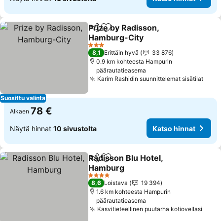
Prize by Radisson,
Jaa
Lisää suosikkeihin
Hamburg-City
Katso hinnat
3 Tähtiluokitus
8,1
Erittäin hyvä
33 876
0.9 km kohteesta Hampurin
päärautatieasema
Karim Rashidin suunnittelemat sisätilat
Kats
Suosittu valinta
78 €
Alkaen
Näytä hinnat
10 sivustolta
Katso hinnat
Radisson Blu Hotel,
Jaa
Lisää suosikkeihin
Hamburg
Katso hinnat
4 Tähtiluokitus
8,6
Loistava
19 394
1.6 km kohteesta Hampurin
päärautatieasema
Kasvitieteellinen puutarha kotiovellasi
Kats