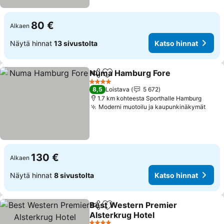
80 €
Alkaen
Näytä hinnat
13 sivustolta
Katso hinnat
Numa Hamburg Fore
Jaa
Lisää suosikkeihin
Katso
4 Tähtiluokitus
8,5
Loistava
5 672
1.7 km kohteesta Sporthalle Hamburg
Moderni muotoilu ja kaupunkinäkymät
Kats
130 €
Alkaen
Näytä hinnat
8 sivustolta
Katso hinnat
Best Western Premier
Jaa
Lisää suosikkeihin
Alsterkrug Hotel