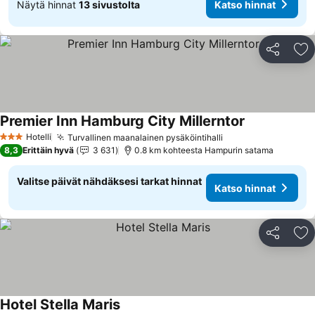
Näytä hinnat
13 sivustolta
Katso hinnat
Jaa
Li
Premier Inn Hamburg City Millerntor
Katso hinnat
Hotelli
Turvallinen maanalainen pysäköintihalli
Katso hinnat
3 Tähtiluokitus
8,3
Erittäin hyvä
3 631
0.8 km kohteesta Hampurin satama
Valitse päivät nähdäksesi tarkat hinnat
Katso hinnat
Jaa
Li
Hotel Stella Maris
Katso hinnat