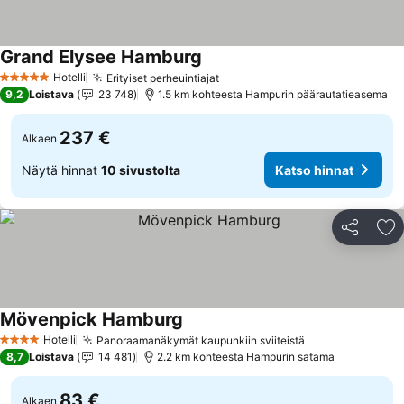
Grand Elysee Hamburg
Katso hinnat
Hotelli
Erityiset perheuintiajat
Katso hinnat
5 Tähtiluokitus
9,2
Loistava
23 748
1.5 km kohteesta Hampurin päärautatieasema
237 €
Alkaen
Näytä hinnat
10 sivustolta
Katso hinnat
Jaa
Li
Mövenpick Hamburg
Katso hinnat
Hotelli
Panoraamanäkymät kaupunkiin sviiteistä
Katso hinnat
4 Tähtiluokitus
8,7
Loistava
14 481
2.2 km kohteesta Hampurin satama
83 €
Alkaen