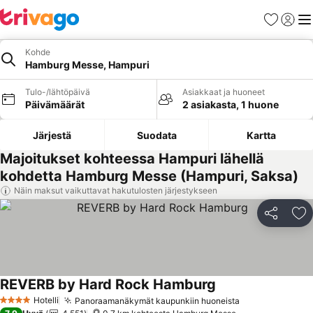
Suosikit
Kirjaud
Val
Kohde
Hamburg Messe, Hampuri
Tulo-/lähtöpäivä
Asiakkaat ja huoneet
Päivämäärät
2 asiakasta, 1 huone
Järjestä
Suodata
Kartta
Majoitukset kohteessa Hampuri lähellä
kohdetta Hamburg Messe (Hampuri, Saksa)
Näin maksut vaikuttavat hakutulosten järjestykseen
Jaa
Li
REVERB by Hard Rock Hamburg
Katso hinnat
Hotelli
Panoraamanäkymät kaupunkiin huoneista
Katso hinnat
4 Tähtiluokitus