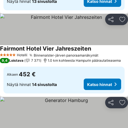
Näytä hinnat
13 sivustolta
Katso hinnat
Jaa
Li
Fairmont Hotel Vier Jahreszeiten
Katso hinnat
Hotelli
Binnenalster-järven panoraamanäkymät
Katso hinnat
5 Tähtiluokitus
9,4
Loistava
7 371
1.0 km kohteesta Hampurin päärautatieasema
452 €
Alkaen
Näytä hinnat
14 sivustolta
Katso hinnat
Jaa
Li