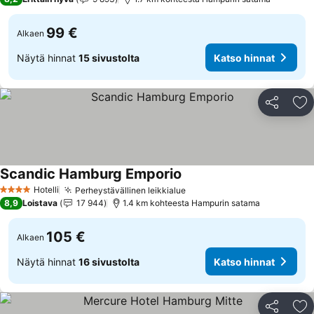
99 €
Alkaen
Näytä hinnat
15 sivustolta
Katso hinnat
Jaa
Li
Scandic Hamburg Emporio
Katso hinnat
Hotelli
Perheystävällinen leikkialue
Katso hinnat
4 Tähtiluokitus
8,9
Loistava
17 944
1.4 km kohteesta Hampurin satama
105 €
Alkaen
Näytä hinnat
16 sivustolta
Katso hinnat
Jaa
Li