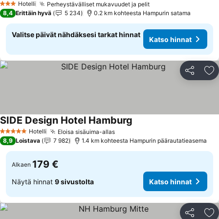
Hotelli
Perheystävälliset mukavuudet ja pelit
Katso hinnat
3 Tähtiluokitus
8,4
Erittäin hyvä
5 234
0.2 km kohteesta Hampurin satama
Valitse päivät nähdäksesi tarkat hinnat
Katso hinnat
Jaa
Li
SIDE Design Hotel Hamburg
Katso hinnat
Hotelli
Eloisa sisäuima-allas
Katso hinnat
5 Tähtiluokitus
8,9
Loistava
7 982
1.4 km kohteesta Hampurin päärautatieasema
179 €
Alkaen
Näytä hinnat
9 sivustolta
Katso hinnat
Jaa
Li