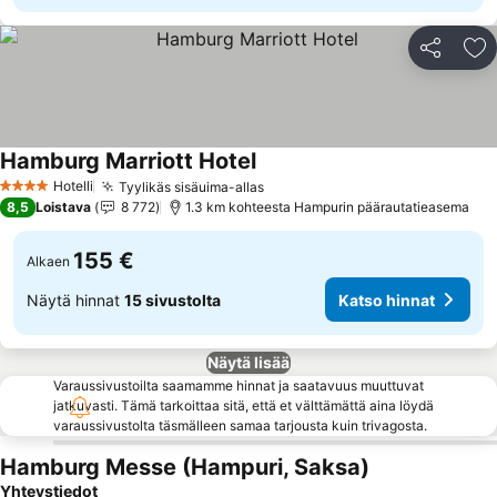
Jaa
Li
Hamburg Marriott Hotel
Katso hinnat
Hotelli
Tyylikäs sisäuima-allas
Katso hinnat
4 Tähtiluokitus
8,5
Loistava
8 772
1.3 km kohteesta Hampurin päärautatieasema
155 €
Alkaen
Näytä hinnat
15 sivustolta
Katso hinnat
Näytä lisää
Varaussivustoilta saamamme hinnat ja saatavuus muuttuvat
jatkuvasti. Tämä tarkoittaa sitä, että et välttämättä aina löydä
varaussivustolta täsmälleen samaa tarjousta kuin trivagosta.
Hamburg Messe (Hampuri, Saksa)
Yhteystiedot