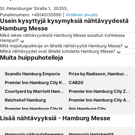
St. Petersburger Straße 1
,
20355
,
Puhelinnumero
:
+49(40)35690
|
Virallinen sivusto
Usein kysyttyjä kysymyksiä nähtävyydestä
Hamburg Messe
Mikä tekee nähtävyydestä Hamburg Messe suositun kohteessa
Hampuri?
Mitä majoituspaikkoja on lähellä nähtävyyttä Hamburg Messe?
Mitkä nähtävyydet ovat lähellä kohdetta Hamburg Messe?
Muita huippuhotelleja
Scandic Hamburg Emporio
Prize by Radisson, Hamburg-City
Premier Inn Hamburg City Klostertor
CAB20
Courtyard by Marriott Hamburg City
Premier Inn Hamburg City Zentrum
Reichshof Hamburg
Premier Inn Hamburg City Alster
Premier Inn Hamburg City Hammerbrook
ibis Hamburg City
Lisää nähtävyyksiä - Hamburg Messe
Hampton by Hilton Hamburg City Centre
Novotel Hamburg City Alster
Hotel Hafen Hamburg
Le Méridien Hamburg
Hampurin päärautatieasema
Hampurin lentokenttä
Innside by Meliá Hamburg Hafen
The Scotty Hotel Hamburg