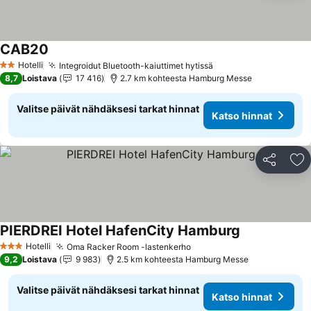
CAB20
Katso hinnat
Hotelli
Integroidut Bluetooth-kaiuttimet hytissä
Katso hinnat
2 Tähtiluokitus
8,7
Loistava
17 416
2.7 km kohteesta Hamburg Messe
Valitse päivät nähdäksesi tarkat hinnat
Katso hinnat
Jaa
Li
PIERDREI Hotel HafenCity Hamburg
Katso hinnat
Hotelli
Oma Racker Room -lastenkerho
Katso hinnat
3 Tähtiluokitus
9,2
Loistava
9 983
2.5 km kohteesta Hamburg Messe
Valitse päivät nähdäksesi tarkat hinnat
Katso hinnat