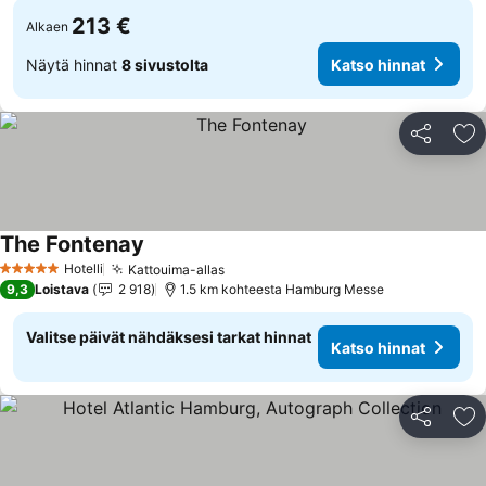
213 €
Alkaen
Näytä hinnat
8 sivustolta
Katso hinnat
Jaa
Li
The Fontenay
Katso hinnat
Hotelli
Kattouima-allas
Katso hinnat
5 Tähtiluokitus
9,3
Loistava
2 918
1.5 km kohteesta Hamburg Messe
Valitse päivät nähdäksesi tarkat hinnat
Katso hinnat
Jaa
Li