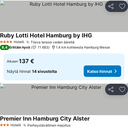
Jaa
Li
Ruby Lotti Hotel Hamburg by IHG
Katso hinnat
Hotelli
Tilava terassi veden äärellä
Katso hinnat
4 Tähtiluokitus
8,4
Erittäin hyvä
11 683
1.4 km kohteesta Hamburg Messe
137 €
Alkaen
Näytä hinnat
14 sivustolta
Katso hinnat
Jaa
Li
Premier Inn Hamburg City Alster
Katso hinnat
Hotelli
Perheystävällinen majoitus
Katso hinnat
3 Tähtiluokitus