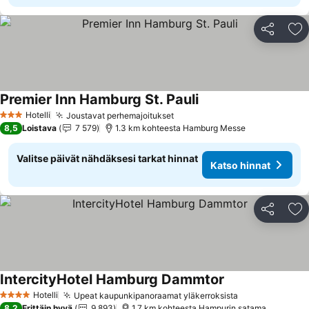
Jaa
Li
Premier Inn Hamburg St. Pauli
Katso hinnat
Hotelli
Joustavat perhemajoitukset
Katso hinnat
3 Tähtiluokitus
8,5
Loistava
7 579
1.3 km kohteesta Hamburg Messe
Valitse päivät nähdäksesi tarkat hinnat
Katso hinnat
Jaa
Li
IntercityHotel Hamburg Dammtor
Katso hinnat
Hotelli
Upeat kaupunkipanoraamat yläkerroksista
Katso hinnat
4 Tähtiluokitus
8,2
Erittäin hyvä
9 893
1.7 km kohteesta Hampurin satama