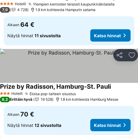
Katso hi
Hotelli
Ylempien kerrosten terassit kaupunkinäköalalla
Katso hin
4 Tähtiluokitus
7,0
4 728
1.9 km kohteesta Hampurin satama
64 €
Alkaen
Näytä hinnat
11 sivustolta
Katso hinnat
Jaa
Li
Prize by Radisson, Hamburg-St. Pauli
Katso hinna
Hotelli
Eloisa pop-taiteen sisustus
Katso hinnat
3 Tähtiluokitus
8,2
Erittäin hyvä
19 528
1.8 km kohteesta Hamburg Messe
70 €
Alkaen
Näytä hinnat
12 sivustolta
Katso hinnat