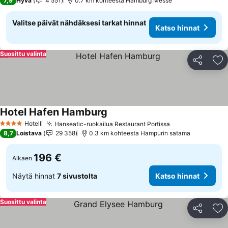
7,9
Hyvä
4 551
0.7 km kohteesta Hamburg Messe
Valitse päivät nähdäksesi tarkat hinnat
Katso hinnat
Suosittu valinta
Jaa
Li
Hotel Hafen Hamburg
Katso hinnat
Hotelli
Hanseatic-ruokailua Restaurant Portissa
Katso hinnat
4 Tähtiluokitus
8,7
Loistava
29 358
0.3 km kohteesta Hampurin satama
196 €
Alkaen
Näytä hinnat
7 sivustolta
Katso hinnat
Suosittu valinta
Jaa
Li