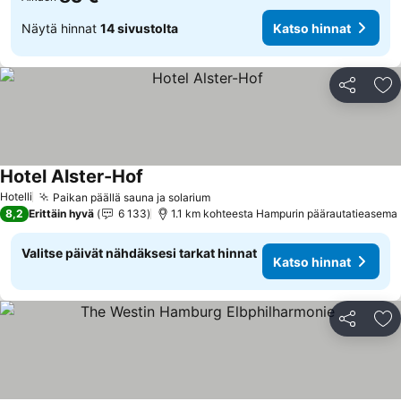
Näytä hinnat
14 sivustolta
Katso hinnat
Jaa
Li
Hotel Alster-Hof
Katso hinnat
Hotelli
Paikan päällä sauna ja solarium
Katso hinnat
8,2
Erittäin hyvä
6 133
1.1 km kohteesta Hampurin päärautatieasema
Valitse päivät nähdäksesi tarkat hinnat
Katso hinnat
Jaa
Li