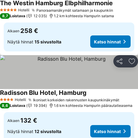
The Westin Hamburg Elbphilharmonie
Katso hinn
Hotelli
Panoraamanäkymät satamaan ja kaupunkiin
Katso hinn
5 Tähtiluokitus
8,7
Loistava
12 035
1.2 km kohteesta Hampurin satama
258 €
Alkaen
Näytä hinnat
15 sivustolta
Katso hinnat
Jaa
Li
Radisson Blu Hotel, Hamburg
Katso hinnat
Hotelli
Ikoniset korkeiden rakennusten kaupunkinäkymät
Katso h
4 Tähtiluokitus
8,6
Loistava
19 394
1.6 km kohteesta Hampurin päärautatieasema
132 €
Alkaen
Näytä hinnat
12 sivustolta
Katso hinnat