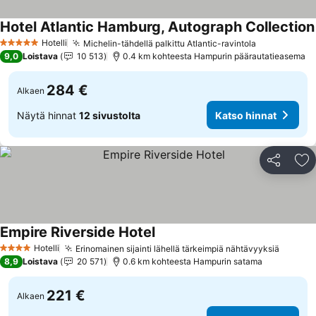
Hotel Atlantic Hamburg, Autograph Collection
Hotelli
Michelin-tähdellä palkittu Atlantic-ravintola
Katso hinn
5 Tähtiluokitus
9,0
Loistava
10 513
0.4 km kohteesta Hampurin päärautatieasema
284 €
Alkaen
Näytä hinnat
12 sivustolta
Katso hinnat
Jaa
Li
Empire Riverside Hotel
Katso hinnat
Hotelli
Erinomainen sijainti lähellä tärkeimpiä nähtävyyksiä
Katso 
4 Tähtiluokitus
8,9
Loistava
20 571
0.6 km kohteesta Hampurin satama
221 €
Alkaen