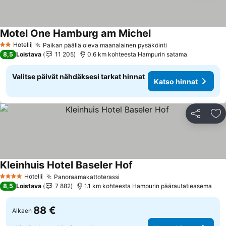
Motel One Hamburg am Michel
Katso hinnat
Hotelli
Paikan päällä oleva maanalainen pysäköinti
Katso hinnat
2 Tähtiluokitus
8,5
Loistava
11 205
0.6 km kohteesta Hampurin satama
Valitse päivät nähdäksesi tarkat hinnat
Katso hinnat
Jaa
Li
Kleinhuis Hotel Baseler Hof
Katso hinnat
Hotelli
Panoraamakattoterassi
Katso hinnat
4 Tähtiluokitus
8,5
Loistava
7 882
1.1 km kohteesta Hampurin päärautatieasema
88 €
Alkaen