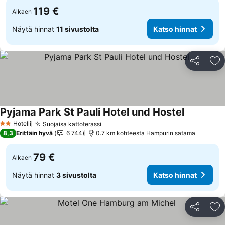
119 €
Alkaen
Näytä hinnat
11 sivustolta
Katso hinnat
Jaa
Li
Pyjama Park St Pauli Hotel und Hostel
Katso hinn
Hotelli
Suojaisa kattoterassi
Katso hinnat
2 Tähtiluokitus
8,3
Erittäin hyvä
6 744
0.7 km kohteesta Hampurin satama
79 €
Alkaen
Näytä hinnat
3 sivustolta
Katso hinnat
Jaa
Li