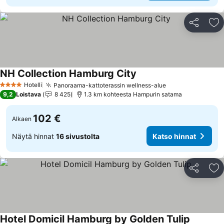
Jaa
Li
NH Collection Hamburg City
Katso hinnat
Hotelli
Panoraama-kattoterassin wellness-alue
Katso hinnat
4 Tähtiluokitus
9,2
Loistava
8 425
1.3 km kohteesta Hampurin satama
102 €
Alkaen
Näytä hinnat
16 sivustolta
Katso hinnat
Jaa
Li
Hotel Domicil Hamburg by Golden Tulip