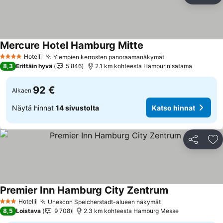
Mercure Hotel Hamburg Mitte
Katso hinnat
Hotelli
Ylempien kerrosten panoraamanäkymät
Katso hinnat
4 Tähtiluokitus
8,3
Erittäin hyvä
5 846
2.1 km kohteesta Hampurin satama
92 €
Alkaen
Näytä hinnat
14 sivustolta
Katso hinnat
Jaa
Li
Premier Inn Hamburg City Zentrum
Katso hinnat
Hotelli
Unescon Speicherstadt-alueen näkymät
Katso hinnat
3 Tähtiluokitus
8,5
Loistava
9 708
2.3 km kohteesta Hamburg Messe