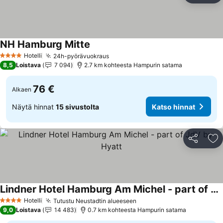
NH Hamburg Mitte
Katso hinnat
Hotelli
24h-pyörävuokraus
Katso hinnat
4 Tähtiluokitus
8,5
Loistava
7 094
2.7 km kohteesta Hampurin satama
76 €
Alkaen
Näytä hinnat
15 sivustolta
Katso hinnat
Jaa
Li
Lindner Hotel Hamburg Am Michel - part of JdV by Hyatt
Katso hinnat
Hotelli
Tutustu Neustadtin alueeseen
Katso hinnat
4 Tähtiluokitus
9,0
Loistava
14 483
0.7 km kohteesta Hampurin satama