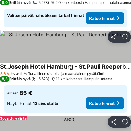
8,0
Erittäin hyvä
5 278
2.0 km kohteesta Hampurin päärautatieasema
Valitse päivät nähdäksesi tarkat hinnat
Katso hinnat
Jaa
Li
St.Joseph Hotel Hamburg - St.Pauli Reeperbahn Kiez
Katso hinnat
Hotelli
Turvallinen sisäpiha ja maanalainen pysäköinti
Katso hinna
3 Tähtiluokitus
8,3
Erittäin hyvä
5 623
1.1 km kohteesta Hampurin satama
85 €
Alkaen
Näytä hinnat
13 sivustolta
Katso hinnat
Suosittu valinta
Jaa
Li