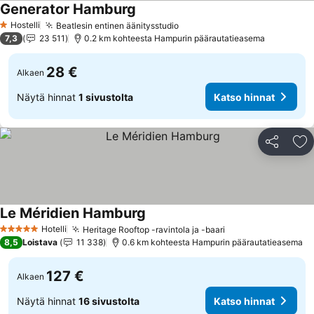
Generator Hamburg
Katso hinnat
Hostelli
Beatlesin entinen äänitysstudio
Katso hinnat
1 Tähtiluokitus
7,3
23 511
0.2 km kohteesta Hampurin päärautatieasema
28 €
Alkaen
Näytä hinnat
1 sivustolta
Katso hinnat
Jaa
Li
Le Méridien Hamburg
Katso hinnat
Hotelli
Heritage Rooftop -ravintola ja -baari
Katso hinnat
5 Tähtiluokitus
8,5
Loistava
11 338
0.6 km kohteesta Hampurin päärautatieasema
127 €
Alkaen
Näytä hinnat
16 sivustolta
Katso hinnat