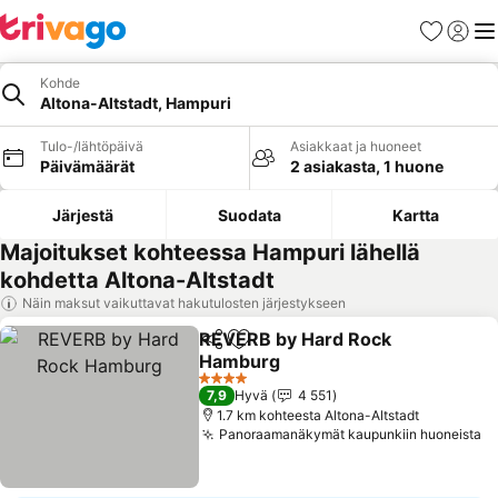
Suosikit
Kirjaud
Val
Kohde
Altona-Altstadt, Hampuri
Tulo-/lähtöpäivä
Asiakkaat ja huoneet
Päivämäärät
2 asiakasta, 1 huone
Järjestä
Suodata
Kartta
Majoitukset kohteessa Hampuri lähellä
kohdetta Altona-Altstadt
Näin maksut vaikuttavat hakutulosten järjestykseen
REVERB by Hard Rock
Jaa
Lisää suosikkeihin
Hamburg
4 Tähtiluokitus
7,9
Hyvä
4 551
1.7 km kohteesta Altona-Altstadt
Panoraamanäkymät kaupunkiin huoneista