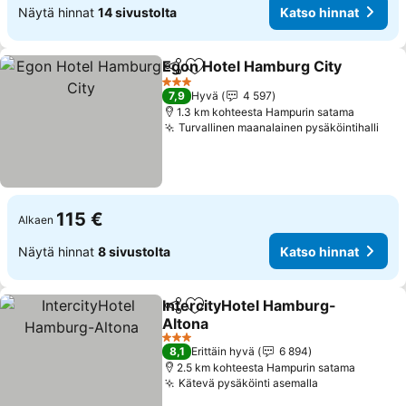
Näytä hinnat
14 sivustolta
Katso hinnat
Egon Hotel Hamburg City
Jaa
Lisää suosikkeihin
3 Tähtiluokitus
7,9
Hyvä
4 597
1.3 km kohteesta Hampurin satama
Turvallinen maanalainen pysäköintihalli
115 €
Alkaen
Näytä hinnat
8 sivustolta
Katso hinnat
IntercityHotel Hamburg-
Jaa
Lisää suosikkeihin
Altona
3 Tähtiluokitus
8,1
Erittäin hyvä
6 894
2.5 km kohteesta Hampurin satama
Kätevä pysäköinti asemalla