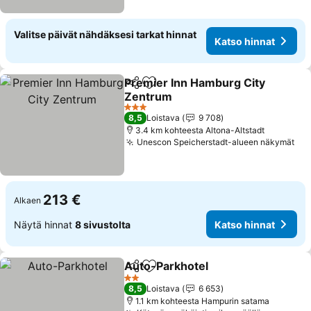
Valitse päivät nähdäksesi tarkat hinnat
Katso hinnat
Premier Inn Hamburg City
Jaa
Lisää suosikkeihin
Zentrum
3 Tähtiluokitus
8,5
Loistava
9 708
3.4 km kohteesta Altona-Altstadt
Unescon Speicherstadt-alueen näkymät
213 €
Alkaen
Näytä hinnat
8 sivustolta
Katso hinnat
Auto-Parkhotel
Jaa
Lisää suosikkeihin
2 Tähtiluokitus
8,5
Loistava
6 653
1.1 km kohteesta Hampurin satama