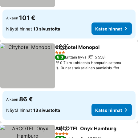
101 €
Alkaen
Näytä hinnat
13 sivustolta
Katso hinnat
Cityhotel Monopol
Jaa
Lisää suosikkeihin
3 Tähtiluokitus
8,3
Erittäin hyvä
5 558
0.7 km kohteesta Hampurin satama
Runsas saksalainen aamiaisbuffet
86 €
Alkaen
Näytä hinnat
13 sivustolta
Katso hinnat
ARCOTEL Onyx Hamburg
Jaa
Lisää suosikkeihin
4 Tähtiluokitus