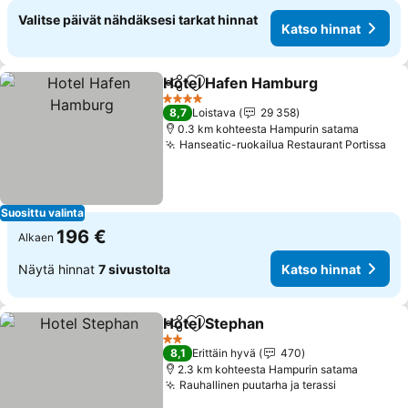
Valitse päivät nähdäksesi tarkat hinnat
Katso hinnat
Hotel Hafen Hamburg
Jaa
Lisää suosikkeihin
4 Tähtiluokitus
8,7
Loistava
29 358
0.3 km kohteesta Hampurin satama
Hanseatic-ruokailua Restaurant Portissa
Suosittu valinta
196 €
Alkaen
Näytä hinnat
7 sivustolta
Katso hinnat
Hotel Stephan
Jaa
Lisää suosikkeihin
2 Tähtiluokitus
8,1
Erittäin hyvä
470
2.3 km kohteesta Hampurin satama
Rauhallinen puutarha ja terassi