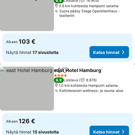
8,8
Loistava
16 905
0.6 km kohteesta Hampurin satama
Suora pääsy Stage Operettenhaus -
teatteriin
103 €
Alkaen
Näytä hinnat
17 sivustolta
Katso hinnat
east Hotel Hamburg
Jaa
Lisää suosikkeihin
4 Tähtiluokitus
8,9
Loistava
8 876
1.0 km kohteesta Hampurin satama
Kattoterassin wellness- ja sauna-alue
126 €
Alkaen
Näytä hinnat
15 sivustolta
Katso hinnat