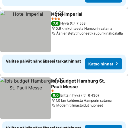
Hotel Imperial
Jaa
Lisää suosikkeihin
3 Tähtiluokitus
7,6
Hyvä
7 558
0.6 km kohteesta Hampurin satama
Äänieristetyt huoneet kaupunkinäköalalla
Valitse päivät nähdäksesi tarkat hinnat
Katso hinnat
ibis budget Hamburg St.
Jaa
Lisää suosikkeihin
Pauli Messe
1 Tähtiluokitus
8,0
Erittäin hyvä
6 430
1.0 km kohteesta Hampurin satama
Modernit ilmastoidut huoneet
Valitse päivät nähdäksesi tarkat hinnat