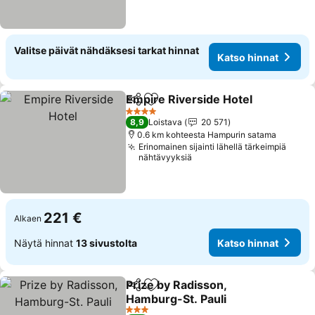
Valitse päivät nähdäksesi tarkat hinnat
Katso hinnat
Empire Riverside Hotel
Jaa
Lisää suosikkeihin
4 Tähtiluokitus
8,9
Loistava
20 571
0.6 km kohteesta Hampurin satama
Erinomainen sijainti lähellä tärkeimpiä
nähtävyyksiä
221 €
Alkaen
Näytä hinnat
13 sivustolta
Katso hinnat
Prize by Radisson,
Jaa
Lisää suosikkeihin
Hamburg-St. Pauli
3 Tähtiluokitus