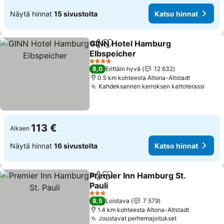
Näytä hinnat
15 sivustolta
Katso hinnat
GINN Hotel Hamburg
Jaa
Lisää suosikkeihin
Elbspeicher
4 Tähtiluokitus
8,0
Erittäin hyvä
12 632
0.5 km kohteesta Altona-Altstadt
Kahdeksannen kerroksen kattoterassi
113 €
Alkaen
Näytä hinnat
16 sivustolta
Katso hinnat
Premier Inn Hamburg St.
Jaa
Lisää suosikkeihin
Pauli
3 Tähtiluokitus
8,5
Loistava
7 579
1.4 km kohteesta Altona-Altstadt
Joustavat perhemajoitukset