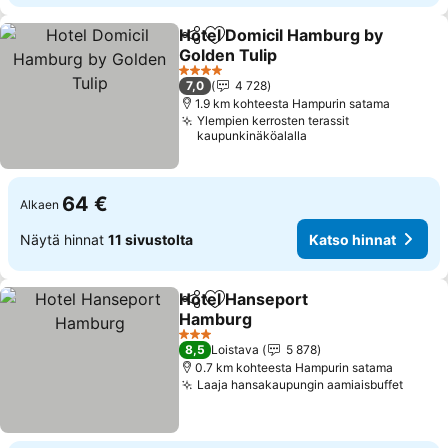
Hotel Domicil Hamburg by
Jaa
Lisää suosikkeihin
Golden Tulip
4 Tähtiluokitus
7,0
4 728
1.9 km kohteesta Hampurin satama
Ylempien kerrosten terassit
kaupunkinäköalalla
64 €
Alkaen
Näytä hinnat
11 sivustolta
Katso hinnat
Hotel Hanseport
Jaa
Lisää suosikkeihin
Hamburg
3 Tähtiluokitus
8,5
Loistava
5 878
0.7 km kohteesta Hampurin satama
Laaja hansakaupungin aamiaisbuffet