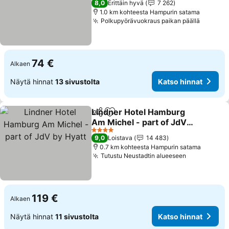
8,0
Erittäin hyvä
7 262
1.0 km kohteesta Hampurin satama
Polkupyörävuokraus paikan päällä
74 €
Alkaen
Näytä hinnat
13 sivustolta
Katso hinnat
Lindner Hotel Hamburg
Jaa
Lisää suosikkeihin
Am Michel - part of JdV
by Hyatt
4 Tähtiluokitus
9,0
Loistava
14 483
0.7 km kohteesta Hampurin satama
Tutustu Neustadtin alueeseen
119 €
Alkaen
Näytä hinnat
11 sivustolta
Katso hinnat