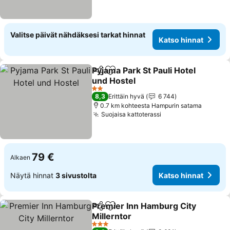
Valitse päivät nähdäksesi tarkat hinnat
Katso hinnat
Pyjama Park St Pauli Hotel
Jaa
Lisää suosikkeihin
und Hostel
2 Tähtiluokitus
8,3
Erittäin hyvä
6 744
0.7 km kohteesta Hampurin satama
Suojaisa kattoterassi
79 €
Alkaen
Näytä hinnat
3 sivustolta
Katso hinnat
Premier Inn Hamburg City
Jaa
Lisää suosikkeihin
Millerntor
3 Tähtiluokitus