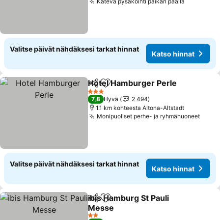
Kätevä pysäköinti paikan päällä
Valitse päivät nähdäksesi tarkat hinnat
Katso hinnat
Hotel Hamburger Perle
Jaa
Lisää suosikkeihin
3 Tähtiluokitus
7,8
Hyvä
2 494
1.1 km kohteesta Altona-Altstadt
Monipuoliset perhe- ja ryhmähuoneet
Valitse päivät nähdäksesi tarkat hinnat
Katso hinnat
ibis Hamburg St Pauli
Jaa
Lisää suosikkeihin
Messe
2 Tähtiluokitus