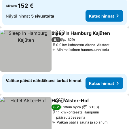
152 €
Alkaen
Näytä hinnat
5 sivustolta
Katso hinnat
Sleep In Hamburg Kajüten
Jaa
Lisää suosikkeihin
6,1
629
0.9 km kohteesta Altona-Altstadt
Minimalistinen huonesuunnittelu
Valitse päivät nähdäksesi tarkat hinnat
Katso hinnat
Hotel Alster-Hof
Jaa
Lisää suosikkeihin
8,2
Erittäin hyvä
6 133
1.1 km kohteesta Hampurin
päärautatieasema
Paikan päällä sauna ja solarium