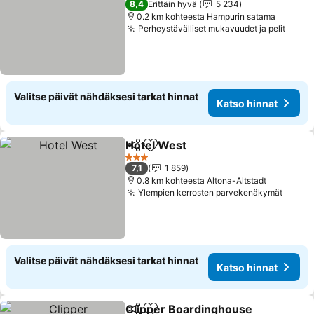
8,4
Erittäin hyvä
5 234
0.2 km kohteesta Hampurin satama
Perheystävälliset mukavuudet ja pelit
Valitse päivät nähdäksesi tarkat hinnat
Katso hinnat
Hotel West
Jaa
Lisää suosikkeihin
3 Tähtiluokitus
7,1
1 859
0.8 km kohteesta Altona-Altstadt
Ylempien kerrosten parvekenäkymät
Valitse päivät nähdäksesi tarkat hinnat
Katso hinnat
Clipper Boardinghouse