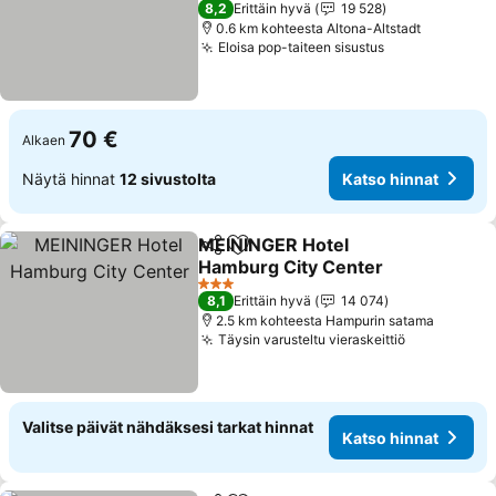
8,2
Erittäin hyvä
19 528
0.6 km kohteesta Altona-Altstadt
Eloisa pop-taiteen sisustus
70 €
Alkaen
Näytä hinnat
12 sivustolta
Katso hinnat
MEININGER Hotel
Jaa
Lisää suosikkeihin
Hamburg City Center
3 Tähtiluokitus
8,1
Erittäin hyvä
14 074
2.5 km kohteesta Hampurin satama
Täysin varusteltu vieraskeittiö
Valitse päivät nähdäksesi tarkat hinnat
Katso hinnat