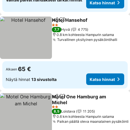
Katso hinnat
Hotel Hansehof
Jaa
Lisää suosikkeihin
2 Tähtiluokitus
7,7
Hyvä
4 775
0.8 km kohteesta Hampurin satama
Turvallinen yksityinen pysäköintihalli
65 €
Alkaen
Näytä hinnat
13 sivustolta
Katso hinnat
Motel One Hamburg am
Jaa
Lisää suosikkeihin
Michel
2 Tähtiluokitus
8,5
Loistava
11 205
0.6 km kohteesta Hampurin satama
Paikan päällä oleva maanalainen pysäköinti