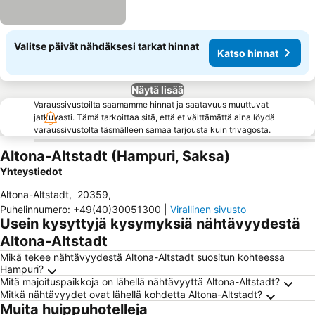
Valitse päivät nähdäksesi tarkat hinnat
Katso hinnat
Näytä lisää
Varaussivustoilta saamamme hinnat ja saatavuus muuttuvat
jatkuvasti. Tämä tarkoittaa sitä, että et välttämättä aina löydä
varaussivustolta täsmälleen samaa tarjousta kuin trivagosta.
Altona-Altstadt (Hampuri, Saksa)
Yhteystiedot
Altona-Altstadt
,
20359
,
Puhelinnumero
:
+49(40)30051300
|
Virallinen sivusto
Usein kysyttyjä kysymyksiä nähtävyydestä
Altona-Altstadt
Mikä tekee nähtävyydestä Altona-Altstadt suositun kohteessa
Hampuri?
Mitä majoituspaikkoja on lähellä nähtävyyttä Altona-Altstadt?
Mitkä nähtävyydet ovat lähellä kohdetta Altona-Altstadt?
Muita huippuhotelleja