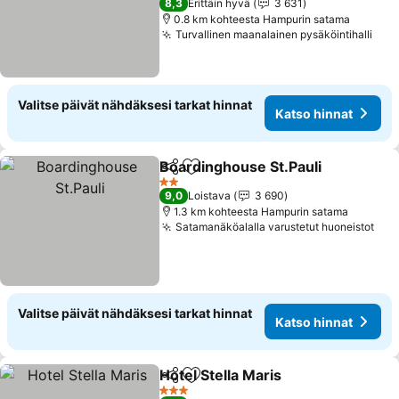
8,3
Erittäin hyvä
3 631
0.8 km kohteesta Hampurin satama
Turvallinen maanalainen pysäköintihalli
Valitse päivät nähdäksesi tarkat hinnat
Katso hinnat
Boardinghouse St.Pauli
Jaa
Lisää suosikkeihin
2 Tähtiluokitus
9,0
Loistava
3 690
1.3 km kohteesta Hampurin satama
Satamanäköalalla varustetut huoneistot
Valitse päivät nähdäksesi tarkat hinnat
Katso hinnat
Hotel Stella Maris
Jaa
Lisää suosikkeihin
3 Tähtiluokitus