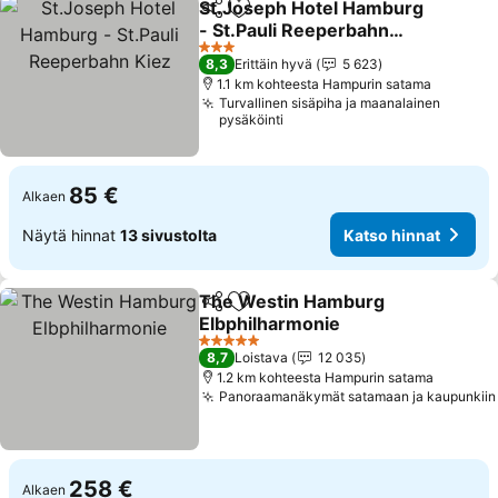
St.Joseph Hotel Hamburg
Jaa
Lisää suosikkeihin
- St.Pauli Reeperbahn
Kiez
3 Tähtiluokitus
8,3
Erittäin hyvä
5 623
1.1 km kohteesta Hampurin satama
Turvallinen sisäpiha ja maanalainen
pysäköinti
85 €
Alkaen
Näytä hinnat
13 sivustolta
Katso hinnat
The Westin Hamburg
Jaa
Lisää suosikkeihin
Elbphilharmonie
5 Tähtiluokitus
8,7
Loistava
12 035
1.2 km kohteesta Hampurin satama
Panoraamanäkymät satamaan ja kaupunkiin
258 €
Alkaen