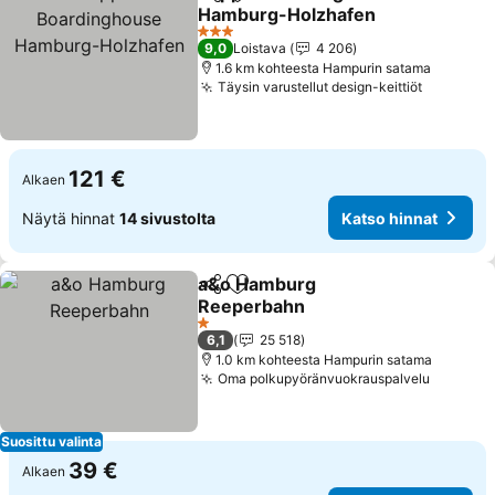
Jaa
Lisää suosikkeihin
Hamburg-Holzhafen
3 Tähtiluokitus
9,0
Loistava
4 206
1.6 km kohteesta Hampurin satama
Täysin varustellut design-keittiöt
121 €
Alkaen
Näytä hinnat
14 sivustolta
Katso hinnat
a&o Hamburg
Jaa
Lisää suosikkeihin
Reeperbahn
1 Tähtiluokitus
6,1
25 518
1.0 km kohteesta Hampurin satama
Oma polkupyöränvuokrauspalvelu
Suosittu valinta
39 €
Alkaen