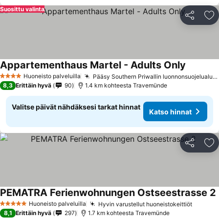
Suosittu valinta
Jaa
Li
Appartementhaus Martel - Adults Only
Huoneisto palveluilla
Pääsy Southern Priwallin luonnonsuojelualueelle
4 Tähtiluokitus
8,3
Erittäin hyvä
90
1.4 km kohteesta Travemünde
Valitse päivät nähdäksesi tarkat hinnat
Katso hinnat
Jaa
Li
PEMATRA Ferienwohnungen Ostseestrasse 2
Huoneisto palveluilla
Hyvin varustellut huoneistokeittiöt
5 Tähtiluokitus
8,1
Erittäin hyvä
297
1.7 km kohteesta Travemünde