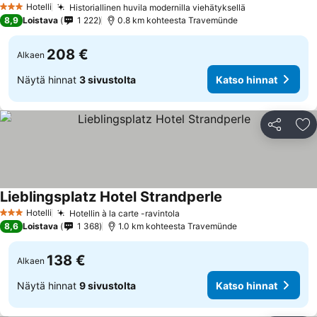
Hotelli
Historiallinen huvila modernilla viehätyksellä
3 Tähtiluokitus
8,9
Loistava
1 222
0.8 km kohteesta Travemünde
208 €
Alkaen
Näytä hinnat
3 sivustolta
Katso hinnat
Jaa
Li
Lieblingsplatz Hotel Strandperle
Hotelli
Hotellin à la carte -ravintola
3 Tähtiluokitus
8,6
Loistava
1 368
1.0 km kohteesta Travemünde
138 €
Alkaen
Näytä hinnat
9 sivustolta
Katso hinnat