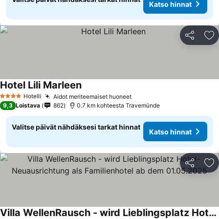
Katso hinnat
Jaa
Li
Hotel Lili Marleen
Hotelli
Aidot meriteemaiset huoneet
4 Tähtiluokitus
9,3
Loistava
862
0.7 km kohteesta Travemünde
Valitse päivät nähdäksesi tarkat hinnat
Katso hinnat
Jaa
Li
Villa WellenRausch - wird Lieblingsplatz Hotel- Neuausrichtung als Familienhotel ab dem 01.05.2025