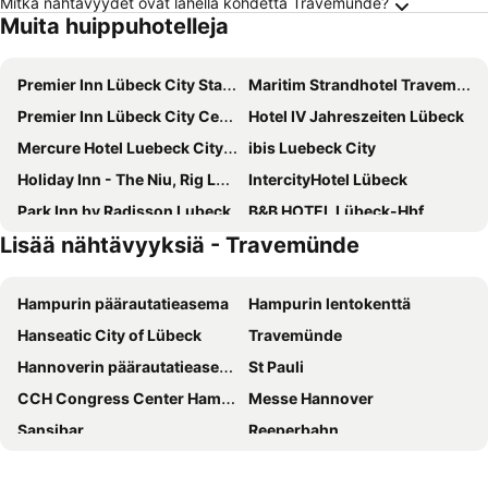
Mitkä nähtävyydet ovat lähellä kohdetta Travemünde?
Muita huippuhotelleja
Premier Inn Lübeck City Stadtgraben
Maritim Strandhotel Travemünde
Premier Inn Lübeck City Centre
Hotel IV Jahreszeiten Lübeck
Mercure Hotel Luebeck City Center
ibis Luebeck City
Holiday Inn - The Niu, Rig LÜbeck By Ihg
IntercityHotel Lübeck
Park Inn by Radisson Lubeck
B&B HOTEL Lübeck-Hbf
Lisää nähtävyyksiä - Travemünde
Hotel Schweizerhaus
Viva Hotel Lübeck
Hotel Lübecker Hof
SlowDown Travemünde
Hampurin päärautatieasema
Hampurin lentokenttä
Hotel Grüner Jäger
TRYP By Wyndham Luebeck Aquamarin
Hanseatic City of Lübeck
Travemünde
Das Hotelchen
Hotel Zum Ratsherrn
Hannoverin päärautatieasema
St Pauli
Radisson Blu Senator Hotel, Lübeck
H+ Hotel Lübeck
CCH Congress Center Hamburg
Messe Hannover
Ostsee Hotel Travemünde
Holiday Inn Lübeck, an IHG Hotel
Sansibar
Reeperbahn
B&B HOTEL Lübeck Berliner-Platz
Hotel Kaiserhof
Hauptbahnhof Lübeck
Lüneburgin raatihuone
Hotel Strandschlösschen
Hotel Deutscher Kaiser