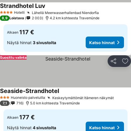
Strandhotel Luv
Hotelli
Lähellä Meerwasserhallenbad Niendorfia
4 Tähtiluokitus
8,9
Loistava
2 003
4.2 km kohteesta Travemünde
117 €
Alkaen
Näytä hinnat
3 sivustolta
Katso hinnat
Suosittu valinta
Jaa
Li
Seaside-Strandhotel
Huoneisto palveluilla
Keskeytymättömät Itämeren näkymät
3 Tähtiluokitus
7,1
716
5.0 km kohteesta Travemünde
177 €
Alkaen
Näytä hinnat
4 sivustolta
Katso hinnat