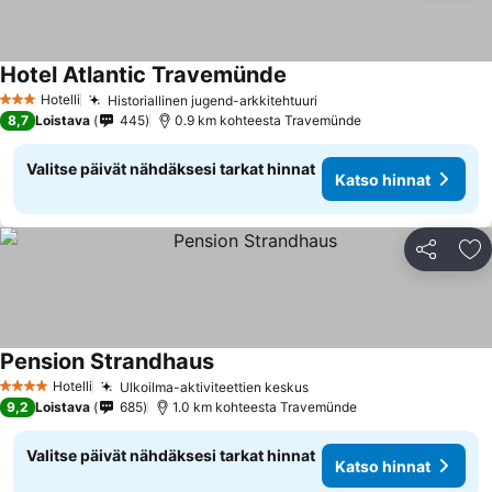
Hotel Atlantic Travemünde
Hotelli
Historiallinen jugend-arkkitehtuuri
3 Tähtiluokitus
8,7
Loistava
445
0.9 km kohteesta Travemünde
Valitse päivät nähdäksesi tarkat hinnat
Katso hinnat
Jaa
Li
Pension Strandhaus
Hotelli
Ulkoilma-aktiviteettien keskus
4 Tähtiluokitus
9,2
Loistava
685
1.0 km kohteesta Travemünde
Valitse päivät nähdäksesi tarkat hinnat
Katso hinnat