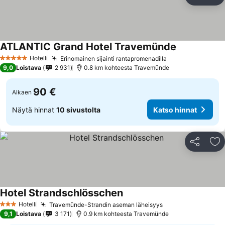
Jaa
Li
ATLANTIC Grand Hotel Travemünde
Hotelli
Erinomainen sijainti rantapromenadilla
5 Tähtiluokitus
9,0
Loistava
2 931
0.8 km kohteesta Travemünde
90 €
Alkaen
Näytä hinnat
10 sivustolta
Katso hinnat
Jaa
Li
Hotel Strandschlösschen
Hotelli
Travemünde-Strandin aseman läheisyys
3 Tähtiluokitus
9,1
Loistava
3 171
0.9 km kohteesta Travemünde