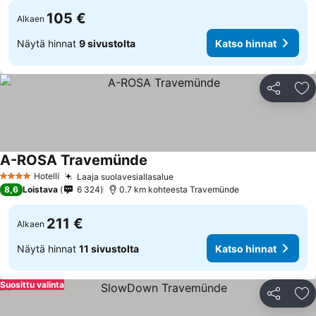
105 €
Alkaen
Näytä hinnat
9 sivustolta
Katso hinnat
Jaa
Li
A-ROSA Travemünde
Hotelli
Laaja suolavesiallasalue
4 Tähtiluokitus
8,6
Loistava
6 324
0.7 km kohteesta Travemünde
211 €
Alkaen
Näytä hinnat
11 sivustolta
Katso hinnat
Suosittu valinta
Jaa
Li