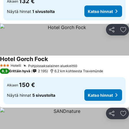
132 €
Alkaen
Näytä hinnat
1 sivustolta
Katso hinnat
Jaa
Li
Hotel Gorch Fock
Hotelli
Pohjoissaksalainen aluekeittiö
3 Tähtiluokitus
8,3
Erittäin hyvä
2 195
6.2 km kohteesta Travemünde
150 €
Alkaen
Näytä hinnat
5 sivustolta
Katso hinnat
Jaa
Li