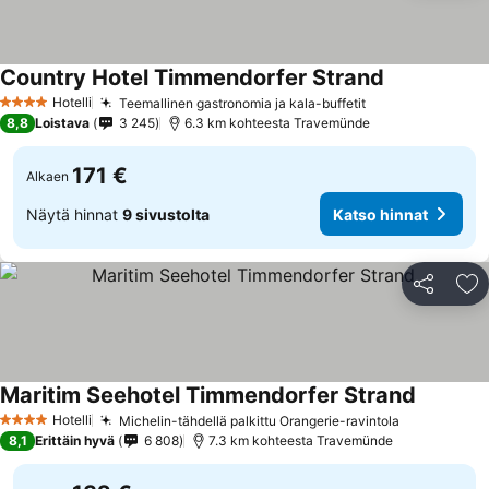
Country Hotel Timmendorfer Strand
Hotelli
Teemallinen gastronomia ja kala-buffetit
4 Tähtiluokitus
8,8
Loistava
3 245
6.3 km kohteesta Travemünde
171 €
Alkaen
Näytä hinnat
9 sivustolta
Katso hinnat
Jaa
Li
Maritim Seehotel Timmendorfer Strand
Hotelli
Michelin-tähdellä palkittu Orangerie-ravintola
4 Tähtiluokitus
8,1
Erittäin hyvä
6 808
7.3 km kohteesta Travemünde