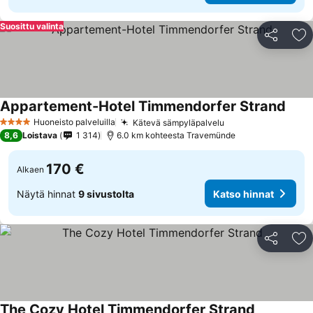
Suosittu valinta
Jaa
Li
Appartement-Hotel Timmendorfer Strand
Huoneisto palveluilla
Kätevä sämpyläpalvelu
4 Tähtiluokitus
8,6
Loistava
1 314
6.0 km kohteesta Travemünde
170 €
Alkaen
Näytä hinnat
9 sivustolta
Katso hinnat
Jaa
Li
The Cozy Hotel Timmendorfer Strand