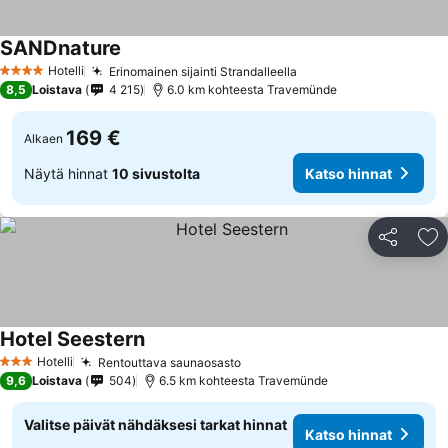
SANDnature
Hotelli
Erinomainen sijainti Strandalleella
4 Tähtiluokitus
8,5
Loistava
4 215
6.0 km kohteesta Travemünde
169 €
Alkaen
Näytä hinnat
10 sivustolta
Katso hinnat
Jaa
Li
Hotel Seestern
Hotelli
Rentouttava saunaosasto
3 Tähtiluokitus
9,6
Loistava
504
6.5 km kohteesta Travemünde
Valitse päivät nähdäksesi tarkat hinnat
Katso hinnat