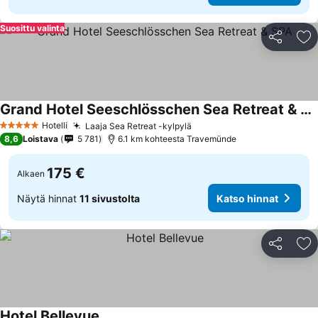
Suosittu valinta
Jaa
Li
Grand Hotel Seeschlösschen Sea Retreat & SPA
Hotelli
Laaja Sea Retreat -kylpylä
5 Tähtiluokitus
8,6
Loistava
5 781
6.1 km kohteesta Travemünde
175 €
Alkaen
Näytä hinnat
11 sivustolta
Katso hinnat
Jaa
Li
Hotel Bellevue