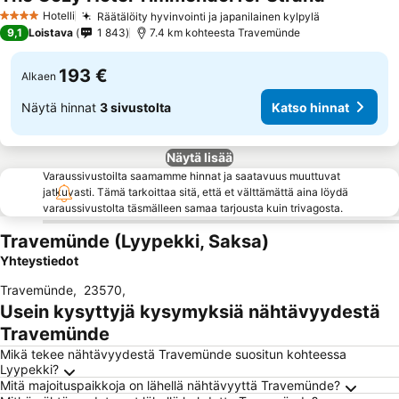
Hotelli
Räätälöity hyvinvointi ja japanilainen kylpylä
4 Tähtiluokitus
9,1
Loistava
1 843
7.4 km kohteesta Travemünde
193 €
Alkaen
Näytä hinnat
3 sivustolta
Katso hinnat
Näytä lisää
Varaussivustoilta saamamme hinnat ja saatavuus muuttuvat
jatkuvasti. Tämä tarkoittaa sitä, että et välttämättä aina löydä
varaussivustolta täsmälleen samaa tarjousta kuin trivagosta.
Travemünde (Lyypekki, Saksa)
Yhteystiedot
Travemünde
,
23570
,
Usein kysyttyjä kysymyksiä nähtävyydestä
Travemünde
Mikä tekee nähtävyydestä Travemünde suositun kohteessa
Lyypekki?
Mitä majoituspaikkoja on lähellä nähtävyyttä Travemünde?