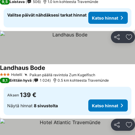
9,5
Loistava
506
1.0 km kohteesta Travemünde
Valitse päivät nähdäksesi tarkat hinnat
Katso hinnat
Jaa
Li
Landhaus Bode
Hotelli
Paikan päällä ravintola Zum Kugelfisch
3 Tähtiluokitus
8,1
Erittäin hyvä
1 024
0.5 km kohteesta Travemünde
139 €
Alkaen
Näytä hinnat
8 sivustolta
Katso hinnat
Jaa
Li