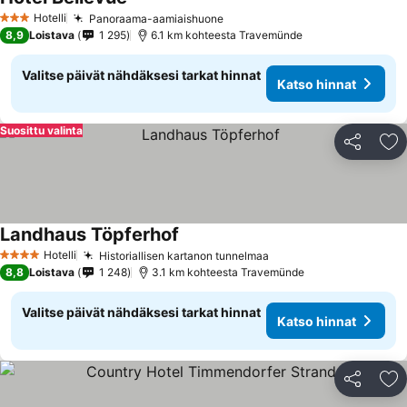
Hotelli
Panoraama-aamiaishuone
3 Tähtiluokitus
8,9
Loistava
1 295
6.1 km kohteesta Travemünde
Valitse päivät nähdäksesi tarkat hinnat
Katso hinnat
Suosittu valinta
Jaa
Li
Landhaus Töpferhof
Hotelli
Historiallisen kartanon tunnelmaa
4 Tähtiluokitus
8,8
Loistava
1 248
3.1 km kohteesta Travemünde
Valitse päivät nähdäksesi tarkat hinnat
Katso hinnat
Jaa
Li