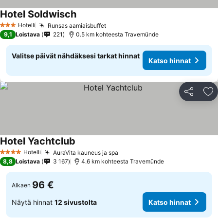
Hotel Soldwisch
Hotelli
Runsas aamiaisbuffet
3 Tähtiluokitus
9,1
Loistava
221
0.5 km kohteesta Travemünde
Valitse päivät nähdäksesi tarkat hinnat
Katso hinnat
Jaa
Li
Hotel Yachtclub
Hotelli
AuraVita kauneus ja spa
4 Tähtiluokitus
8,8
Loistava
3 167
4.6 km kohteesta Travemünde
96 €
Alkaen
Näytä hinnat
12 sivustolta
Katso hinnat