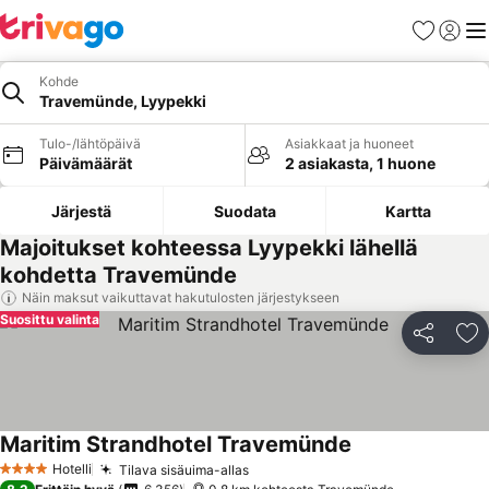
Suosikit
Kirjaud
Val
Kohde
Travemünde, Lyypekki
Tulo-/lähtöpäivä
Asiakkaat ja huoneet
Päivämäärät
2 asiakasta, 1 huone
Järjestä
Suodata
Kartta
Majoitukset kohteessa Lyypekki lähellä
kohdetta Travemünde
Näin maksut vaikuttavat hakutulosten järjestykseen
Suosittu valinta
Jaa
Li
Maritim Strandhotel Travemünde
Hotelli
Tilava sisäuima-allas
4 Tähtiluokitus