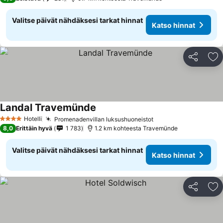
Valitse päivät nähdäksesi tarkat hinnat
Katso hinnat
Jaa
Li
Landal Travemünde
Hotelli
Promenadenvillan luksushuoneistot
4 Tähtiluokitus
8,0
Erittäin hyvä
1 783
1.2 km kohteesta Travemünde
Valitse päivät nähdäksesi tarkat hinnat
Katso hinnat
Jaa
Li