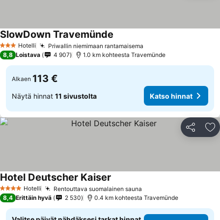
SlowDown Travemünde
Hotelli
Priwallin niemimaan rantamaisema
3 Tähtiluokitus
8,8
Loistava
4 907
1.0 km kohteesta Travemünde
113 €
Alkaen
Näytä hinnat
11 sivustolta
Katso hinnat
Jaa
Li
Hotel Deutscher Kaiser
Hotelli
Rentouttava suomalainen sauna
4 Tähtiluokitus
8,4
Erittäin hyvä
2 530
0.4 km kohteesta Travemünde
Valitse päivät nähdäksesi tarkat hinnat