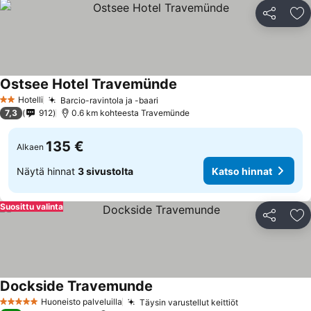
Jaa
Li
Ostsee Hotel Travemünde
Hotelli
Barcio-ravintola ja -baari
2 Tähtiluokitus
7,3
912
0.6 km kohteesta Travemünde
135 €
Alkaen
Näytä hinnat
3 sivustolta
Katso hinnat
Suosittu valinta
Jaa
Li
Dockside Travemunde
Huoneisto palveluilla
Täysin varustellut keittiöt
5 Tähtiluokitus