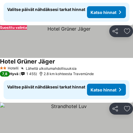
Valitse päivät nähdäksesi tarkat hinnat
Katso hinnat
Suosittu valinta
Jaa
Li
Hotel Grüner Jäger
Hotelli
Lähellä ulkoilumahdollisuuksia
2 Tähtiluokitus
7,8
Hyvä
1 455
2.8 km kohteesta Travemünde
Valitse päivät nähdäksesi tarkat hinnat
Katso hinnat
Jaa
Li