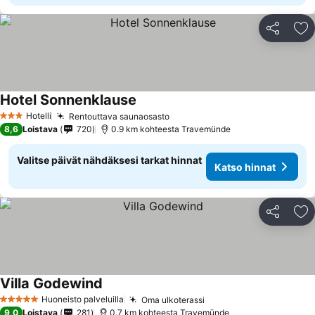
Jaa
Li
Hotel Sonnenklause
Hotelli
Rentouttava saunaosasto
3 Tähtiluokitus
8,6
Loistava
720
0.9 km kohteesta Travemünde
Valitse päivät nähdäksesi tarkat hinnat
Katso hinnat
Jaa
Li
Villa Godewind
Huoneisto palveluilla
Oma ulkoterassi
5 Tähtiluokitus
9,0
Loistava
281
0.7 km kohteesta Travemünde