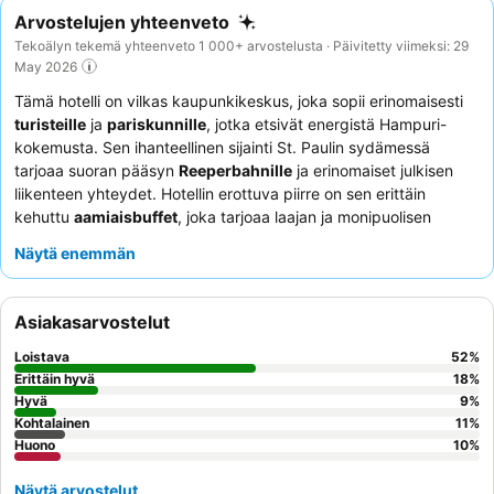
Arvostelujen yhteenveto
Tekoälyn tekemä yhteenveto 1 000+ arvostelusta · Päivitetty viimeksi: 29
May 2026
Tämä hotelli on vilkas kaupunkikeskus, joka sopii erinomaisesti
turisteille
ja
pariskunnille
, jotka etsivät energistä Hampuri-
kokemusta. Sen ihanteellinen sijainti St. Paulin sydämessä
tarjoaa suoran pääsyn
Reeperbahnille
ja erinomaiset julkisen
liikenteen yhteydet. Hotellin erottuva piirre on sen erittäin
kehuttu
aamiaisbuffet
, joka tarjoaa laajan ja monipuolisen
valikoiman päivän aloitukseen. Asiakkaat korostavat jatkuvasti
Näytä enemmän
henkilökunnan vieraanvaraista ja poikkeuksellisen avuliasta
asennetta, mikä takaa miellyttävän oleskelun. Niille, jotka
arvostavat rauhallista yöunta, suositellaan puutarhaan päin
Asiakasarvostelut
olevaa huonetta tehokkaan äänieristyksen ansiosta.
Loistava
52
%
Erittäin hyvä
18
%
Hyvä
9
%
Kohtalainen
11
%
Huono
10
%
Näytä arvostelut