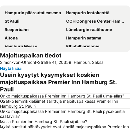
Laajenna kartta
Hampurin päärautatieasema
Hampurin lentokenttä
St Pauli
CCH Congress Center Hamburg
Reeperbahn
Lüneburgin raatihuone
Altona
Hampurin satama
Hamburg Messe
Elbphilharmonie
Majoituspaikan tiedot
Hauptbahnhof Nord Metro Station
Wandsbek
Simon-von-Utrecht-Straße 41, 20359, Hampuri, Saksa
Rathaus Metro Station
Barclaycard Arena
Näytä lisää
Winterhude
Altona-Altstadt
Usein kysytyt kysymykset koskien
Lübecker Straße Metro Station
Hamburg-Mitte
majoituspaikkaa Premier Inn Hamburg St.
Pauli
Hagenbeckin eläintarha
Blankenese
Onko majoituspaikassa Premier Inn Hamburg St. Pauli uima-allas?
Neustadt
Hamburg-Altstadt
Ovatko lemmikkieläimet sallittuja majoituspaikassa Premier Inn
St Georg
Bahnhof Lüneburg
Hamburg St. Pauli?
Onko majoituspaikassa Premier Inn Hamburg St. Pauli pysäköintiä
Mönckebergstraße
Berliner Tor Metro Station
saatavilla?
Missä Premier Inn Hamburg St. Pauli sijaitsee?
St Pauli Landungsbrücken
Sternschanze
Mitkä suositut nähtävyydet ovat lähellä majoituspaikkaa Premier Inn