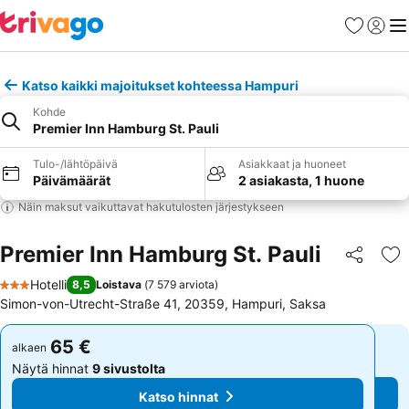
Suosikit
Kirjaud
Val
Katso kaikki majoitukset kohteessa Hampuri
Kohde
Premier Inn Hamburg St. Pauli
Tulo-/lähtöpäivä
Asiakkaat ja huoneet
Päivämäärät
2 asiakasta, 1 huone
Näin maksut vaikuttavat hakutulosten järjestykseen
Premier Inn Hamburg St. Pauli
Jaa
Li
Hotelli
8,5
Loistava
(
7 579 arviota
)
3 Tähtiluokitus
Simon-von-Utrecht-Straße 41, 20359, Hampuri, Saksa
65 €
65 €
alkaen
alkaen
Näytä hinnat
9 sivustolta
Näytä hinnat
9 sivustolta
Katso hinnat
Katso hinnat