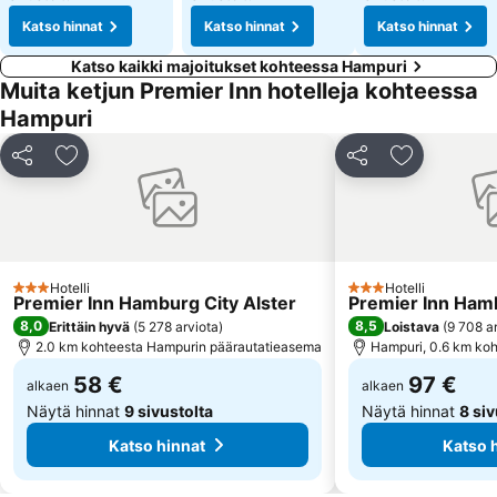
Katso hinnat
Katso hinnat
Katso hinnat
Katso kaikki majoitukset kohteessa Hampuri
Muita ketjun Premier Inn hotelleja kohteessa
Hampuri
Jaa
Lisää suosikkeihin
Jaa
Lisää suosi
Hotelli
Hotelli
3 Tähtiluokitus
3 Tähtiluokitus
Premier Inn Hamburg City Alster
Premier Inn Ham
8,0
8,5
Erittäin hyvä
(
5 278 arviota
)
Loistava
(
9 708 a
2.0 km kohteesta Hampurin päärautatieasema
Hampuri, 0.6 km ko
58 €
97 €
alkaen
alkaen
Näytä hinnat
9 sivustolta
Näytä hinnat
8 siv
Katso hinnat
Katso 