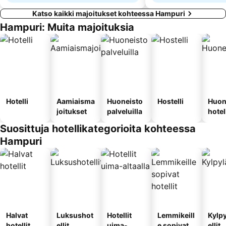
Katso kaikki majoitukset kohteessa Hampuri
Hampuri: Muita majoituksia
Hotelli
Aamiaisma
Huoneisto
Hostelli
Huon
joitukset
palveluilla
hotel
Suosittuja hotellikategorioita kohteessa
Hampuri
Halvat
Luksushot
Hotellit
Lemmikeill
Kylp
hotellit
ellit
uima-
e sopivat
ellit