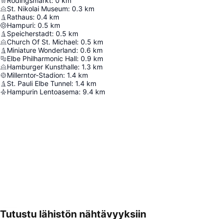
Rödingsmarkt
:
0
km
St. Nikolai Museum
:
0.3
km
Rathaus
:
0.4
km
Hampuri
:
0.5
km
Speicherstadt
:
0.5
km
Church Of St. Michael
:
0.5
km
Miniature Wonderland
:
0.6
km
Elbe Philharmonic Hall
:
0.9
km
Hamburger Kunsthalle
:
1.3
km
Millerntor-Stadion
:
1.4
km
St. Pauli Elbe Tunnel
:
1.4
km
Hampurin Lentoasema
:
9.4
km
Tutustu lähistön nähtävyyksiin