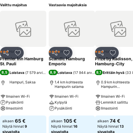
Valittu majoitus
Vastaavia majoituksia
Hotelli
Hotelli
Hotelli
3 Tähtiluokitus
4 Tähtiluokitus
3 Tähtiluokitus
Jaa
Lisää suosikkeihin
Jaa
Lisää suosikkeihin
Jaa
Lisää suo
Premier Inn Hamburg
Scandic Hamburg
Prize by Radisson,
St. Pauli
Emporio
Hamburg-City
8,5
8,9
8,1
Loistava
(
7 579 arviota
)
Loistava
(
17 944 arviota
)
Erittäin hyvä
(
33 
Hampuri, Saksa
1.4 km kohteesta
0.9 km kohteesta
Hampurin satama
Hampurin
päärautatieasema
Ilmainen Wi-Fi
Ilmainen Wi-Fi
Ilmainen Wi-Fi
Pysäköinti
Kylpylä
Lemmikit sallittu
Ilmastointi
Pysäköinti
Ilmastointi
65 €
105 €
74 €
alkaen
alkaen
alkaen
Näytä hinnat
9
Näytä hinnat
16
Näytä hinnat
13
sivustolta
sivustolta
sivustolta