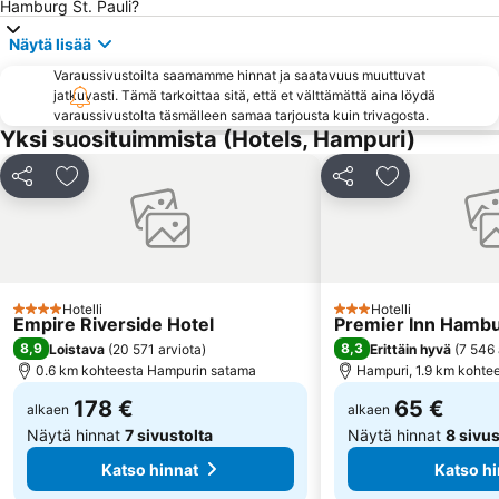
Hafencity Infocenter
Bergedorf
Hamburg St. Pauli?
Harbourcity Hamburg
Speicherstadt
Näytä lisää
Stellingen
Tagungen & Konferenzen Atlantic Kempinski Hamburg
Varaussivustoilta saamamme hinnat ja saatavuus muuttuvat
jatkuvasti. Tämä tarkoittaa sitä, että et välttämättä aina löydä
Sporthalle Hamburg
Harburg Arcaden
varaussivustolta täsmälleen samaa tarjousta kuin trivagosta.
Langenhorn
Fish Market
Yksi suosituimmista (Hotels, Hampuri)
Alsterarkaden
Hampurin kaupungintalo
Jaa
Lisää suosikkeihin
Jaa
Lisää suosikk
Stephansplatz Metro Station
Jungfernstieg
Eppendorfer Baum Metro Station
HSH Nordbank Arena
Haspa Hamburg Marathon
Meßberg Metro Station
ZOB Bus-Port Hamburg
Altonaer Volkspark
Hotelli
Hotelli
4 Tähtiluokitus
3 Tähtiluokitus
Empire Riverside Hotel
Premier Inn Hambur
Alsterdorf
Marienthal
8,9
8,3
Loistava
(
20 571 arviota
)
Erittäin hyvä
(
7 546 
0.6 km kohteesta Hampurin satama
Hampuri, 1.9 km kohte
178 €
65 €
alkaen
alkaen
Näytä hinnat
7 sivustolta
Näytä hinnat
8 sivus
Katso hinnat
Katso hi