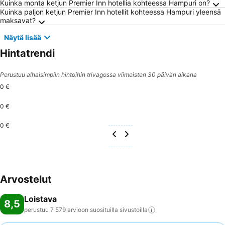
Usein kysytyt kysymykset kohteesta Hampur
Kuinka monta ketjun Premier Inn hotellia kohteessa Hampuri on?
Kuinka paljon ketjun Premier Inn hotellit kohteessa Hampuri yleensä
maksavat?
Näytä lisää
Hintatrendi
Perustuu alhaisimpiin hintoihin trivagossa viimeisten 30 päivän aikana
0 €
0 €
0 €
Arvostelut
Loistava
8,5
perustuu 7 579 arvioon suosituilla
sivustoilla