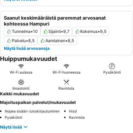
Saanut keskimääräistä paremmat arvosanat
kohteessa Hampuri
Tunnelma
•
10
Sijainti
•
9,7
Kokemus
•
9,5
Palvelu
•
8,5
Aamiainen
•
8,5
Näytä lisää arvosanoja
Huippumukavuudet
Wi-Fi aulassa
Wi-Fi huoneessa
Pysäköinti
Ilmastointi
Ravintola
Kaikki mukavuudet
Majoituspaikan palvelut/mukavuudet
Nopea sisään-/uloskirjautuminen
Hissi
Pysäköinti
Ravintola
Näytä lisää