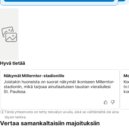
Hyvä tietää
Näkymät Millerntor-stadionille
Mo
Joistakin huoneista on suorat näkymät ikoniseen Millerntor-
Koe
stadioniin, mikä tarjoaa ainutlaatuisen taustan vierailullesi
tv:
St. Paulissa.
ko
Tämä yhteenveto on tehty tekoälyn avulla, eikä se välttämättä ole aina
täysin tarkka.
Vertaa samankaltaisiin majoituksiin