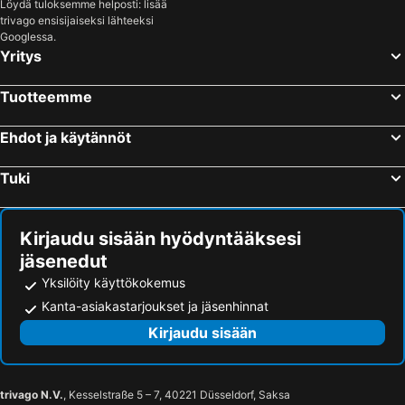
Löydä tuloksemme helposti: lisää
trivago ensisijaiseksi lähteeksi
Googlessa.
Yritys
Tuotteemme
Ehdot ja käytännöt
Tuki
Kirjaudu sisään hyödyntääksesi
jäsenedut
Yksilöity käyttökokemus
Kanta-asiakastarjoukset ja jäsenhinnat
Kirjaudu sisään
trivago N.V.
, Kesselstraße 5 – 7, 40221 Düsseldorf, Saksa