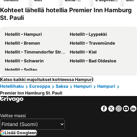
altaalla
hotellit
Kohteet lähellä hotellia Premier Inn Hamburg
St. Pauli
Hotellit – Hampuri
Hotellit – Lyypekki
Hotellit – Bremen
Hotellit – Travemünde
Hotellit – Timmendorfer Strand
Hotellit – Kiel
Hotellit – Schwerin
Hotellit – Bad Oldesloe
Hotellit – Soltau
Katso kaikki majoitukset kohteessa Hampuri
Hotellihaku
Eurooppa
Saksa
Hampuri
Hampuri
Premier Inn Hamburg St. Pauli
Facebook
Twitter
Insta
Yo
Valitse maasi
Lisää Googleen