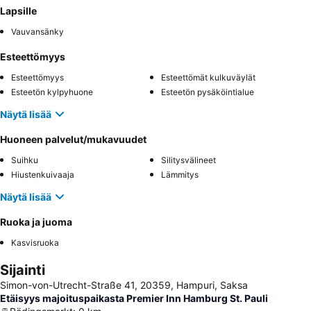
Lapsille
Vauvansänky
Esteettömyys
Esteettömyys
Esteettömät kulkuväylät
Esteetön kylpyhuone
Esteetön pysäköintialue
Näytä lisää
Huoneen palvelut/mukavuudet
Suihku
Silitysvälineet
Hiustenkuivaaja
Lämmitys
Näytä lisää
Ruoka ja juoma
Kasvisruoka
Sijainti
Simon-von-Utrecht-Straße 41, 20359, Hampuri, Saksa
Etäisyys majoituspaikasta Premier Inn Hamburg St. Pauli