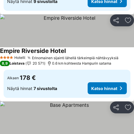
Näytä hinnat
9 sivustolta
Katso hinnat
Jaa
Li
Empire Riverside Hotel
Katso hinnat
Hotelli
Erinomainen sijainti lähellä tärkeimpiä nähtävyyksiä
Katso 
4 Tähtiluokitus
8,9
Loistava
20 571
0.6 km kohteesta Hampurin satama
178 €
Alkaen
Näytä hinnat
7 sivustolta
Katso hinnat
Jaa
Li