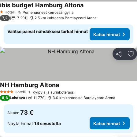
ibis budget Hamburg Altona
Katso hinnat
Hotelli
Perhehuoneet kerrossängyillä
Katso hinnat
1 Tähtiluokitus
7,2
7 291
2.5 km kohteesta Barclaycard Arena
Valitse päivät nähdäksesi tarkat hinnat
Katso hinnat
Jaa
Li
NH Hamburg Altona
Katso hinnat
Hotelli
Kylpylä ja aurinkoterassi
Katso hinnat
4 Tähtiluokitus
8,6
Loistava
11 779
3.0 km kohteesta Barclaycard Arena
73 €
Alkaen
Näytä hinnat
14 sivustolta
Katso hinnat