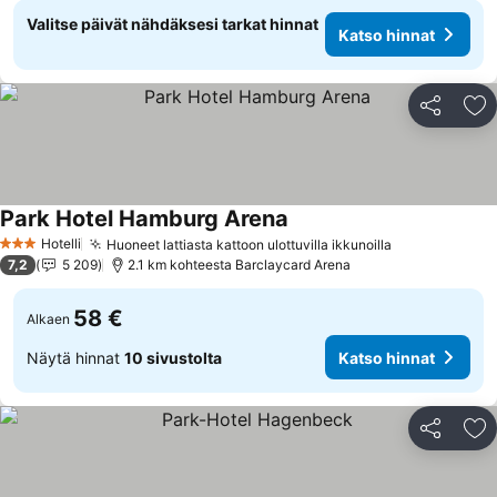
Valitse päivät nähdäksesi tarkat hinnat
Katso hinnat
Jaa
Li
Park Hotel Hamburg Arena
Katso hinnat
Hotelli
Huoneet lattiasta kattoon ulottuvilla ikkunoilla
Katso hinnat
3 Tähtiluokitus
7,2
5 209
2.1 km kohteesta Barclaycard Arena
58 €
Alkaen
Näytä hinnat
10 sivustolta
Katso hinnat
Jaa
Li