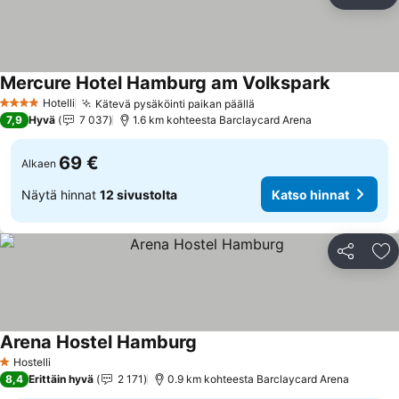
Jaa
Li
Mercure Hotel Hamburg am Volkspark
Katso hin
Hotelli
Kätevä pysäköinti paikan päällä
Katso hinnat
4 Tähtiluokitus
7,9
Hyvä
7 037
1.6 km kohteesta Barclaycard Arena
69 €
Alkaen
Näytä hinnat
12 sivustolta
Katso hinnat
Jaa
Li
Arena Hostel Hamburg
Katso hinnat
Hostelli
1 Tähtiluokitus
8,4
Erittäin hyvä
2 171
0.9 km kohteesta Barclaycard Arena