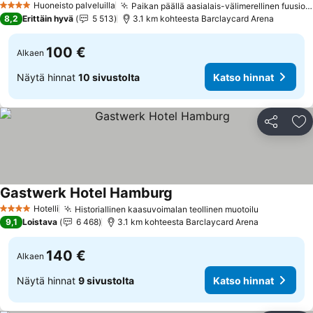
Huoneisto palveluilla
Paikan päällä aasialais-välimerellinen fuusioruokailu
4 Tähtiluokitus
8,2
Erittäin hyvä
5 513
3.1 km kohteesta Barclaycard Arena
100 €
Alkaen
Näytä hinnat
10 sivustolta
Katso hinnat
Jaa
Li
Gastwerk Hotel Hamburg
Katso hinnat
Hotelli
Historiallinen kaasuvoimalan teollinen muotoilu
Katso hinn
4 Tähtiluokitus
9,1
Loistava
6 468
3.1 km kohteesta Barclaycard Arena
140 €
Alkaen
Näytä hinnat
9 sivustolta
Katso hinnat