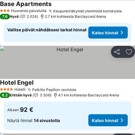
Base Apartments
Katso hinnat
Huoneisto palveluilla
Kaupunkinäkymät ylemmistä kerroksista
Katso
3 Tähtiluokitus
7,6
Hyvä
2 024
2.7 km kohteesta Barclaycard Arena
Valitse päivät nähdäksesi tarkat hinnat
Katso hinnat
Jaa
Li
Hotel Engel
Katso hinnat
Hotelli
Palkittu Papillon-ravintola
Katso hinnat
4 Tähtiluokitus
8,2
Erittäin hyvä
3 306
4.1 km kohteesta Barclaycard Arena
92 €
Alkaen
Näytä hinnat
14 sivustolta
Katso hinnat