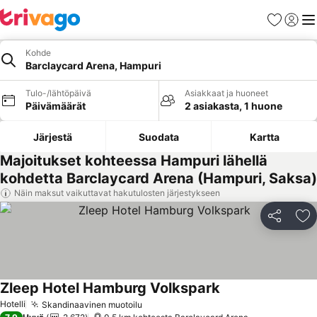
Suosikit
Kirjaud
Val
Kohde
Barclaycard Arena, Hampuri
Tulo-/lähtöpäivä
Asiakkaat ja huoneet
Päivämäärät
2 asiakasta, 1 huone
Järjestä
Suodata
Kartta
Majoitukset kohteessa Hampuri lähellä
kohdetta Barclaycard Arena (Hampuri, Saksa)
Näin maksut vaikuttavat hakutulosten järjestykseen
Jaa
Li
Zleep Hotel Hamburg Volkspark
Katso hinnat
Hotelli
Skandinaavinen muotoilu
Katso hinnat