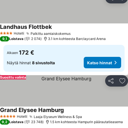
Jaa
Li
Landhaus Flottbek
Katso hinnat
Hotelli
Palkittu aamiaiskokemus
Katso hinnat
4 Tähtiluokitus
9,1
Loistava
2 074
3.1 km kohteesta Barclaycard Arena
172 €
Alkaen
Näytä hinnat
8 sivustolta
Katso hinnat
Suosittu valinta
Jaa
Li
Grand Elysee Hamburg
Katso hinnat
Hotelli
Laaja Elyseum Wellness & Spa
Katso hinnat
5 Tähtiluokitus
9,2
Loistava
23 748
1.5 km kohteesta Hampurin päärautatieasema