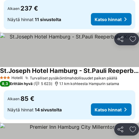
237 €
Alkaen
Näytä hinnat
11 sivustolta
Katso hinnat
Jaa
Li
St.Joseph Hotel Hamburg - St.Pauli Reeperbahn Kiez
Katso hinnat
Hotelli
Turvalliset pysäköintimahdollisuudet paikan päällä
Katso hin
3 Tähtiluokitus
8,3
Erittäin hyvä
5 623
1.1 km kohteesta Hampurin satama
85 €
Alkaen
Näytä hinnat
14 sivustolta
Katso hinnat
Jaa
Li