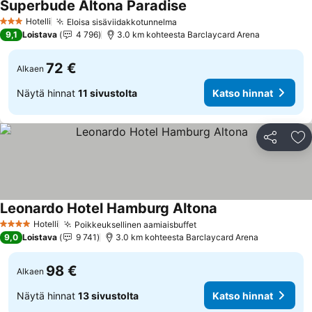
Superbude Altona Paradise
Katso hinnat
Hotelli
Eloisa sisäviidakkotunnelma
Katso hinnat
3 Tähtiluokitus
9,1
Loistava
4 796
3.0 km kohteesta Barclaycard Arena
72 €
Alkaen
Näytä hinnat
11 sivustolta
Katso hinnat
Jaa
Li
Leonardo Hotel Hamburg Altona
Katso hinnat
Hotelli
Poikkeuksellinen aamiaisbuffet
Katso hinnat
4 Tähtiluokitus
9,0
Loistava
9 741
3.0 km kohteesta Barclaycard Arena
98 €
Alkaen
Näytä hinnat
13 sivustolta
Katso hinnat