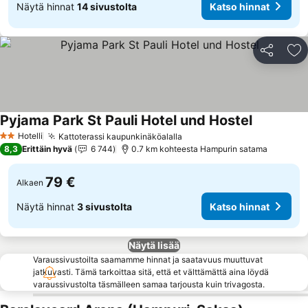
Näytä hinnat
14 sivustolta
Katso hinnat
Jaa
Li
Pyjama Park St Pauli Hotel und Hostel
Katso hinn
Hotelli
Kattoterassi kaupunkinäköalalla
Katso hinnat
2 Tähtiluokitus
8,3
Erittäin hyvä
6 744
0.7 km kohteesta Hampurin satama
79 €
Alkaen
Näytä hinnat
3 sivustolta
Katso hinnat
Näytä lisää
Varaussivustoilta saamamme hinnat ja saatavuus muuttuvat
jatkuvasti. Tämä tarkoittaa sitä, että et välttämättä aina löydä
varaussivustolta täsmälleen samaa tarjousta kuin trivagosta.