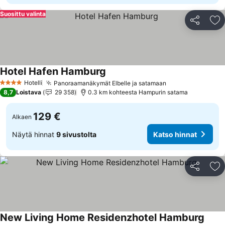
Suosittu valinta
Jaa
Li
Hotel Hafen Hamburg
Katso hinnat
Hotelli
Panoraamanäkymät Elbelle ja satamaan
Katso hinnat
4 Tähtiluokitus
8,7
Loistava
29 358
0.3 km kohteesta Hampurin satama
129 €
Alkaen
Näytä hinnat
9 sivustolta
Katso hinnat
Jaa
Li
New Living Home Residenzhotel Hamburg
Katso