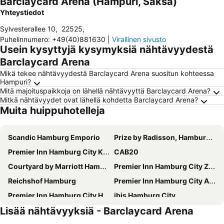
Barclaycard Arena (Hampuri, Saksa)
Yhteystiedot
Sylvesterallee 10
,
22525
,
Puhelinnumero
:
+49(40)881630
|
Virallinen sivusto
Usein kysyttyjä kysymyksiä nähtävyydestä
Barclaycard Arena
Mikä tekee nähtävyydestä Barclaycard Arena suositun kohteessa
Hampuri?
Mitä majoituspaikkoja on lähellä nähtävyyttä Barclaycard Arena?
Mitkä nähtävyydet ovat lähellä kohdetta Barclaycard Arena?
Muita huippuhotelleja
Scandic Hamburg Emporio
Prize by Radisson, Hamburg-City
Premier Inn Hamburg City Klostertor
CAB20
Courtyard by Marriott Hamburg City
Premier Inn Hamburg City Zentrum
Reichshof Hamburg
Premier Inn Hamburg City Alster
Premier Inn Hamburg City Hammerbrook
ibis Hamburg City
Lisää nähtävyyksiä - Barclaycard Arena
Hampton by Hilton Hamburg City Centre
Novotel Hamburg City Alster