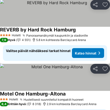
Jaa
Li
REVERB by Hard Rock Hamburg
Katso hinnat
Hotelli
Panoraamanäkymät kaupunkiin ja stadionille
Katso hinna
4 Tähtiluokitus
7,9
Hyvä
4 551
5.8 km kohteesta Barclaycard Arena
Valitse päivät nähdäksesi tarkat hinnat
Katso hinnat
Jaa
Li
Motel One Hamburg-Altona
Katso hinnat
Hotelli
Huolellisesti suunnitellut kompaktit huoneet
Katso hinnat
3 Tähtiluokitus
8,4
Erittäin hyvä
8 318
2.9 km kohteesta Barclaycard Arena