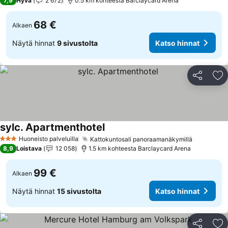
7,9
Hyvä
2 672
0.5 km kohteesta Barclaycard Arena
68 €
Alkaen
Näytä hinnat
9 sivustolta
Katso hinnat
Jaa
Li
sylc. Apartmenthotel
Katso hinnat
Huoneisto palveluilla
Kattokuntosali panoraamanäkymillä
Katso hin
3 Tähtiluokitus
8,9
Loistava
12 058
1.5 km kohteesta Barclaycard Arena
99 €
Alkaen
Näytä hinnat
15 sivustolta
Katso hinnat