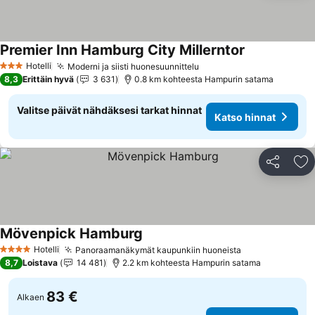
Premier Inn Hamburg City Millerntor
Katso hinnat
Hotelli
Moderni ja siisti huonesuunnittelu
Katso hinnat
3 Tähtiluokitus
8,3
Erittäin hyvä
3 631
0.8 km kohteesta Hampurin satama
Valitse päivät nähdäksesi tarkat hinnat
Katso hinnat
Jaa
Li
Mövenpick Hamburg
Katso hinnat
Hotelli
Panoraamanäkymät kaupunkiin huoneista
Katso hinnat
4 Tähtiluokitus
8,7
Loistava
14 481
2.2 km kohteesta Hampurin satama
83 €
Alkaen