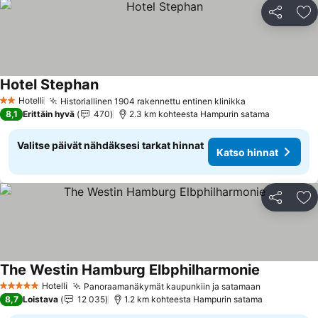
Jaa
Li
Hotel Stephan
Katso hinnat
Hotelli
Historiallinen 1904 rakennettu entinen klinikka
Katso hinnat
2 Tähtiluokitus
8,1
Erittäin hyvä
470
2.3 km kohteesta Hampurin satama
Valitse päivät nähdäksesi tarkat hinnat
Katso hinnat
Jaa
Li
The Westin Hamburg Elbphilharmonie
Katso hinn
Hotelli
Panoraamanäkymät kaupunkiin ja satamaan
Katso hinn
5 Tähtiluokitus
8,7
Loistava
12 035
1.2 km kohteesta Hampurin satama