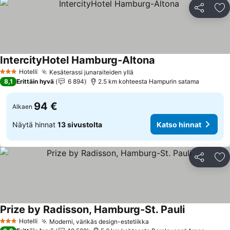
Jaa
Li
IntercityHotel Hamburg-Altona
Katso hinnat
Hotelli
Kesäterassi junaraiteiden yllä
Katso hinnat
3 Tähtiluokitus
8,1
Erittäin hyvä
6 894
2.5 km kohteesta Hampurin satama
94 €
Alkaen
Näytä hinnat
13 sivustolta
Katso hinnat
Jaa
Li
Prize by Radisson, Hamburg-St. Pauli
Katso hinna
Hotelli
Moderni, värikäs design-estetiikka
Katso hinnat
3 Tähtiluokitus