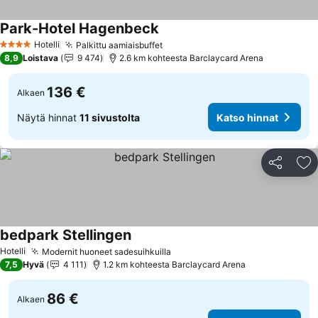
Park-Hotel Hagenbeck
Katso hinnat
Hotelli
Palkittu aamiaisbuffet
Katso hinnat
4 Tähtiluokitus
8,9
Loistava
9 474
2.6 km kohteesta Barclaycard Arena
136 €
Alkaen
Näytä hinnat
11 sivustolta
Katso hinnat
Jaa
Li
bedpark Stellingen
Katso hinnat
Hotelli
Modernit huoneet sadesuihkuilla
Katso hinnat
7,5
Hyvä
4 111
1.2 km kohteesta Barclaycard Arena
86 €
Alkaen