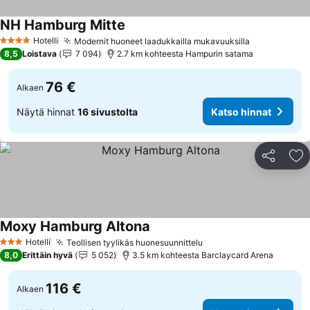
NH Hamburg Mitte
Katso hinnat
Hotelli
Modernit huoneet laadukkailla mukavuuksilla
Katso hinna
4 Tähtiluokitus
8,5
Loistava
7 094
2.7 km kohteesta Hampurin satama
76 €
Alkaen
Näytä hinnat
16 sivustolta
Katso hinnat
Jaa
Li
Moxy Hamburg Altona
Katso hinnat
Hotelli
Teollisen tyylikäs huonesuunnittelu
Katso hinnat
3 Tähtiluokitus
8,0
Erittäin hyvä
5 052
3.5 km kohteesta Barclaycard Arena
116 €
Alkaen