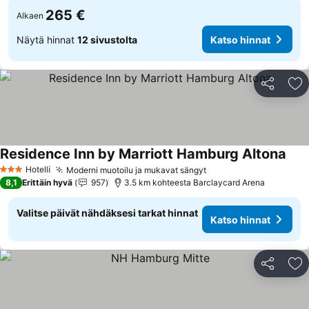
265 €
Alkaen
Näytä hinnat
12 sivustolta
Katso hinnat
Jaa
Li
Residence Inn by Marriott Hamburg Altona
Kats
Hotelli
Moderni muotoilu ja mukavat sängyt
Katso hinnat
3 Tähtiluokitus
8,1
Erittäin hyvä
957
3.5 km kohteesta Barclaycard Arena
Valitse päivät nähdäksesi tarkat hinnat
Katso hinnat
Jaa
Li