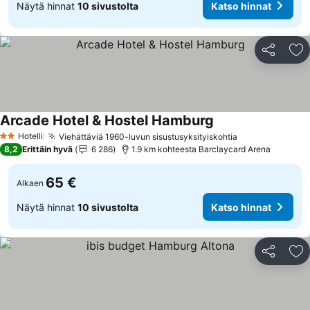
Näytä hinnat
10 sivustolta
Katso hinnat
Jaa
Li
Arcade Hotel & Hostel Hamburg
Katso hinnat
Hotelli
Viehättäviä 1960-luvun sisustusyksityiskohtia
Katso hinnat
2 Tähtiluokitus
8,2
Erittäin hyvä
6 286
1.9 km kohteesta Barclaycard Arena
65 €
Alkaen
Näytä hinnat
10 sivustolta
Katso hinnat
Jaa
Li