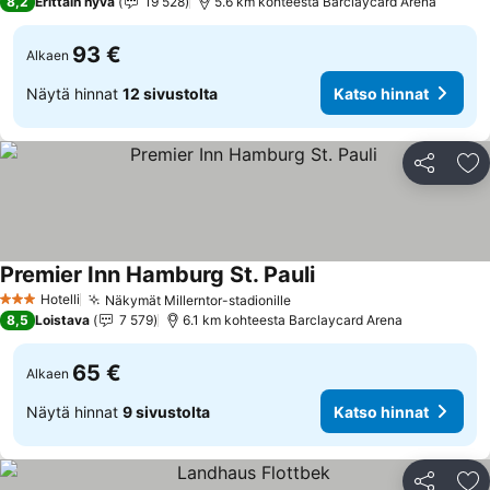
8,2
Erittäin hyvä
19 528
5.6 km kohteesta Barclaycard Arena
93 €
Alkaen
Näytä hinnat
12 sivustolta
Katso hinnat
Jaa
Li
Premier Inn Hamburg St. Pauli
Katso hinnat
Hotelli
Näkymät Millerntor-stadionille
Katso hinnat
3 Tähtiluokitus
8,5
Loistava
7 579
6.1 km kohteesta Barclaycard Arena
65 €
Alkaen
Näytä hinnat
9 sivustolta
Katso hinnat