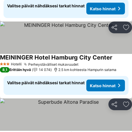
Valitse päivät nähdäksesi tarkat hinnat
Katso hinnat
Jaa
Li
MEININGER Hotel Hamburg City Center
Katso hi
Hotelli
Perheystävälliset mukavuudet
Katso hinnat
3 Tähtiluokitus
8,1
Erittäin hyvä
14 074
2.5 km kohteesta Hampurin satama
Valitse päivät nähdäksesi tarkat hinnat
Katso hinnat
Jaa
Li