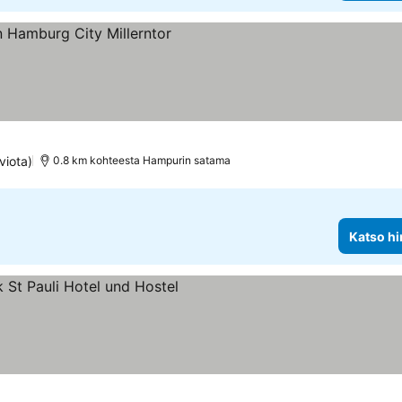
us
viota)
0.8 km kohteesta Hampurin satama
Katso hi
itus