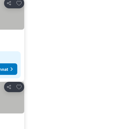
Lisää suosikkeihin
Jaa
nnat
Lisää suosikkeihin
Jaa