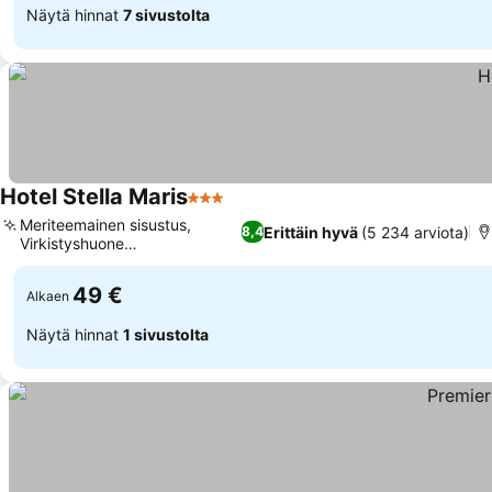
Näytä hinnat
7 sivustolta
Hotel Stella Maris
3 Tähtiluokitus
Meriteemainen sisustus,
Erittäin hyvä
(5 234 arviota)
8,4
Virkistyshuone
pöytäjalkapallolla
49 €
Alkaen
Näytä hinnat
1 sivustolta