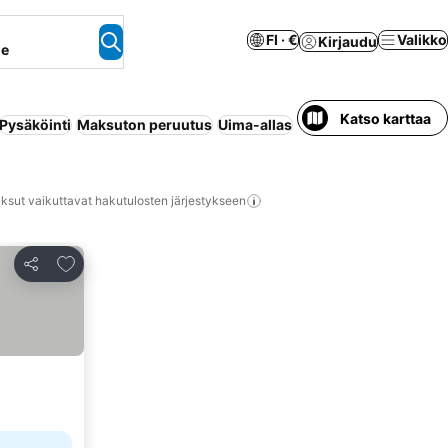
FI · €
Valikko
Kirjaudu
ne
Katso karttaa
Pysäköinti
Maksuton peruutus
Uima-allas
Huoneisto palveluilla
ksut vaikuttavat hakutulosten järjestykseen
Lisää suosikkeihin
Jaa