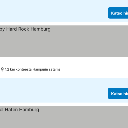
Katso hi
1.2 km kohteesta Hampurin satama
Katso hi