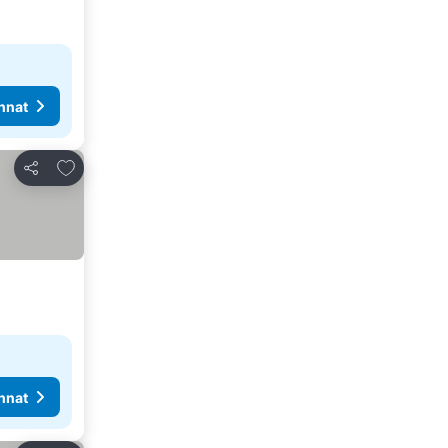
nnat
Lisää suosikkeihin
Jaa
nnat