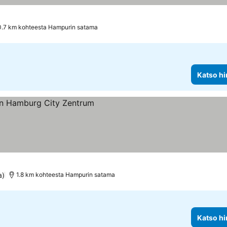
0.7 km kohteesta Hampurin satama
Katso hi
a)
1.8 km kohteesta Hampurin satama
Katso hi