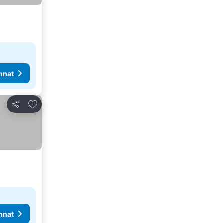
nnat
Lisää suosikkeihin
Jaa
nnat