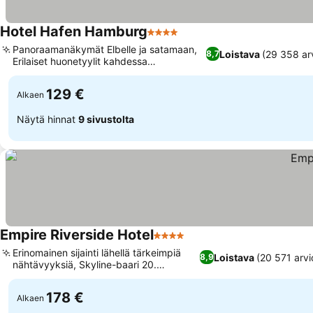
Hotel Hafen Hamburg
4 Tähtiluokitus
Panoraamanäkymät Elbelle ja satamaan,
Loistava
(29 358 ar
8,7
Erilaiset huonetyylit kahdessa
rakennuksessa
129 €
Alkaen
Näytä hinnat
9 sivustolta
Empire Riverside Hotel
4 Tähtiluokitus
Erinomainen sijainti lähellä tärkeimpiä
Loistava
(20 571 arvi
8,9
nähtävyyksiä, Skyline-baari 20.
kerroksessa
178 €
Alkaen