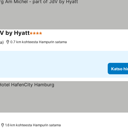
dV by Hyatt
4 Tähtiluokitus
a)
0.7 km kohteesta Hampurin satama
Katso hi
us
1.6 km kohteesta Hampurin satama