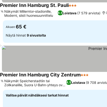
Premier Inn Hamburg St. Pauli
3 Tähtiluokitus
Näkymät Millerntor-stadionille,
Loistava
(7 579 arviota)
8,5
Moderni, siisti huonesuunnittelu
65 €
Alkaen
Näytä hinnat
9 sivustolta
Premier Inn Hamburg City Zentrum
3 Tähtiluokitus
Näkymät Speicherstadtiin tai
Loistava
(9 708 arviot
8,5
Zollkanalille, Suora U-Bahn-yhteys oven
edestä
Valitse päivät nähdäksesi tarkat hinnat