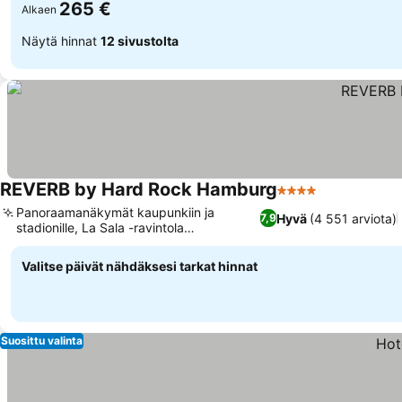
265 €
Alkaen
Näytä hinnat
12 sivustolta
REVERB by Hard Rock Hamburg
4 Tähtiluokitus
Panoraamanäkymät kaupunkiin ja
Hyvä
(4 551 arviota)
7,9
stadionille, La Sala -ravintola
fuusiokeittiöllä
Valitse päivät nähdäksesi tarkat hinnat
Suosittu valinta