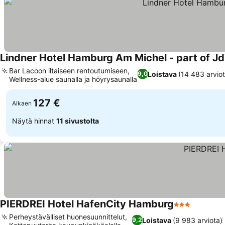
Lindner Hotel Hamburg Am Michel - part of J
Bar Lacoon iltaiseen rentoutumiseen,
Loistava
(14 483 arviot
9,0
Wellness-alue saunalla ja höyrysaunalla
127 €
Alkaen
Näytä hinnat
11 sivustolta
PIERDREI Hotel HafenCity Hamburg
3 Tähtiluokit
Perheystävälliset huonesuunnittelut,
Loistava
(9 983 arviota)
9,2