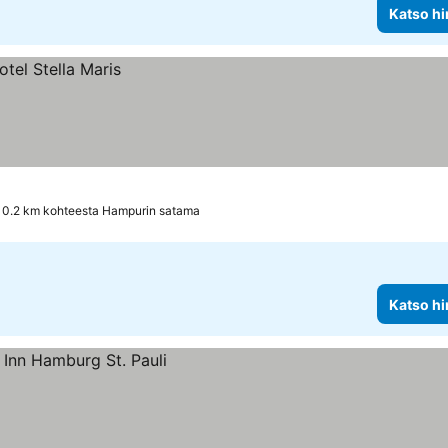
Katso hi
0.2 km kohteesta Hampurin satama
Katso hi