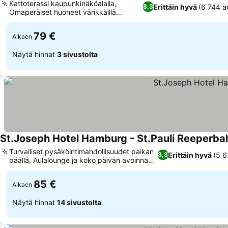
Kattoterassi kaupunkinäköalalla,
Erittäin hyvä
(6 744 a
8,3
Omaperäiset huoneet värikkäillä
seinämaalauksilla
79 €
Alkaen
Näytä hinnat
3 sivustolta
St.Joseph Hotel Hamburg - St.Pauli Reeperba
Turvalliset pysäköintimahdollisuudet paikan
Erittäin hyvä
(5 6
8,3
päällä, Aulalounge ja koko päivän avoinna
oleva baari
85 €
Alkaen
Näytä hinnat
14 sivustolta