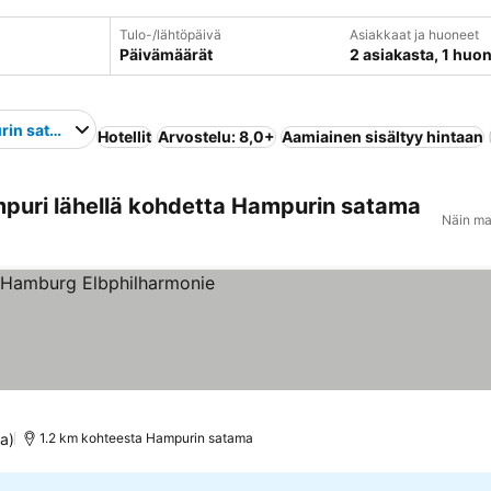
Tulo-/lähtöpäivä
Asiakkaat ja huoneet
Päivämäärät
2 asiakasta, 1 huo
rin satama
Hotellit
Arvostelu: 8,0+
Aamiainen sisältyy hintaan
puri lähellä kohdetta Hampurin satama
Näin ma
itus
a)
1.2 km kohteesta Hampurin satama