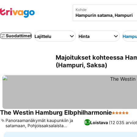
Kohde
Suodattimet
Lajittelu
Hinta
Hampu
Majoitukset kohteessa Ham
(Hampuri, Saksa)
The Westin Hamburg Elbphilharmonie
5 Tähtiluok
Panoraamanäkymät kaupunkiin ja
Loistava
(12 035 arviot
8,7
satamaan, Pohjoissaksalaista
bistronomiaa