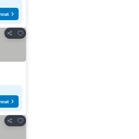
nnat
Lisää suosikkeihin
Jaa
nnat
Lisää suosikkeihin
Jaa