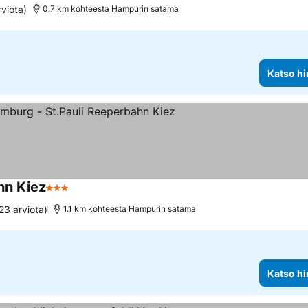
rviota)
0.7 km kohteesta Hampurin satama
Katso hi
hn Kiez
3 Tähtiluokitus
23 arviota)
1.1 km kohteesta Hampurin satama
Katso hi