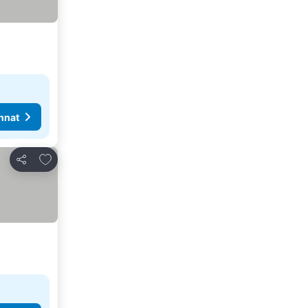
nnat
Lisää suosikkeihin
Jaa