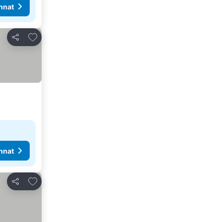
nnat
Lisää suosikkeihin
Jaa
nnat
Lisää suosikkeihin
Jaa