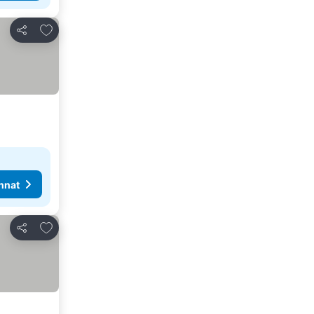
Lisää suosikkeihin
Jaa
nnat
Lisää suosikkeihin
Jaa