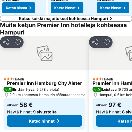
Katso hinnat
Katso hinnat
Katso hinnat
Katso kaikki majoitukset kohteessa Hampuri
Muita ketjun Premier Inn hotelleja kohteessa
Hampuri
Jaa
Lisää suosikkeihin
Jaa
Lisää suosi
Hotelli
Hotelli
3 Tähtiluokitus
3 Tähtiluokitus
Premier Inn Hamburg City Alster
Premier Inn Ham
8,0
8,5
Erittäin hyvä
(
5 278 arviota
)
Loistava
(
9 708 a
2.0 km kohteesta Hampurin päärautatieasema
Hampuri, 0.6 km ko
58 €
97 €
alkaen
alkaen
Näytä hinnat
9 sivustolta
Näytä hinnat
8 siv
Katso hinnat
Katso 