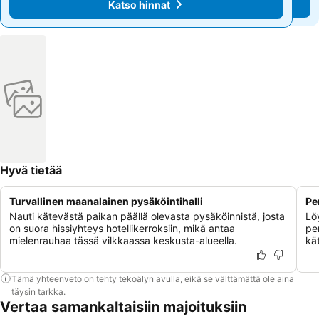
Katso hinnat
Katso hinnat
Hyvä tietää
Turvallinen maanalainen pysäköintihalli
Pe
Nauti kätevästä paikan päällä olevasta pysäköinnistä, josta
Lö
on suora hissiyhteys hotellikerroksiin, mikä antaa
pe
mielenrauhaa tässä vilkkaassa keskusta-alueella.
kä
Tämä yhteenveto on tehty tekoälyn avulla, eikä se välttämättä ole aina
täysin tarkka.
Vertaa samankaltaisiin majoituksiin