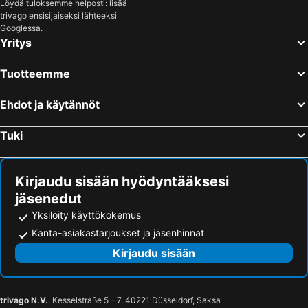
Löydä tuloksemme helposti: lisää
trivago ensisijaiseksi lähteeksi
Googlessa.
Yritys
Tuotteemme
Ehdot ja käytännöt
Tuki
Kirjaudu sisään hyödyntääksesi
jäsenedut
Yksilöity käyttökokemus
Kanta-asiakastarjoukset ja jäsenhinnat
Kirjaudu sisään
trivago N.V.
, Kesselstraße 5 – 7, 40221 Düsseldorf, Saksa