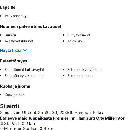
Lapsille
Vauvansänky
Huoneen palvelut/mukavuudet
Suihku
Silitysvälineet
Avattavat ikkunat
Televisio
Näytä lisää
Esteettömyys
Esteettömät kulkuväylät
Esteetön kylpyhuone
Esteetön pysäköintialue
Esteetön huone
Ruoka ja juoma
Kasvisruoka
Sijainti
Simon-von-Utrecht-Straße 39, 20359, Hampuri, Saksa
Etäisyys majoituspaikasta Premier Inn Hamburg City Millerntor
St. Pauli
:
0.2
km
Millerntor-Stadion
:
0.4
km