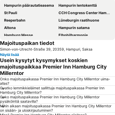
Hampurin päärautatieasema
Hampurin lentokenttä
St Pauli
CCH Congress Center Hamburg
Reeperbahn
Lüneburgin raatihuone
Altona
Hampurin satama
Hamburg Messe
Elbphilharmonie
Majoituspaikan tiedot
Hauptbahnhof Nord Metro Station
Wandsbek
Simon-von-Utrecht-Straße 39, 20359, Hampuri, Saksa
Rathaus Metro Station
Barclaycard Arena
Näytä lisää
Winterhude
Altona-Altstadt
Usein kysytyt kysymykset koskien
Lübecker Straße Metro Station
Hamburg-Mitte
majoituspaikkaa Premier Inn Hamburg City
Millerntor
Hagenbeckin eläintarha
Blankenese
Onko majoituspaikassa Premier Inn Hamburg City Millerntor uima-
Neustadt
Hamburg-Altstadt
allas?
St Georg
Bahnhof Lüneburg
Ovatko lemmikkieläimet sallittuja majoituspaikassa Premier Inn
Hamburg City Millerntor?
Mönckebergstraße
Berliner Tor Metro Station
Onko majoituspaikassa Premier Inn Hamburg City Millerntor
pysäköintiä saatavilla?
St Pauli Landungsbrücken
Sternschanze
Mihin aikaan majoituspaikassa Premier Inn Hamburg City Millerntor
Hafencity Infocenter
Bergedorf
on sisään- ja uloskirjautuminen?
Missä Premier Inn Hamburg City Millerntor sijaitsee?