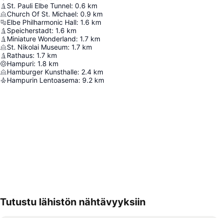
St. Pauli Elbe Tunnel
:
0.6
km
Church Of St. Michael
:
0.9
km
Elbe Philharmonic Hall
:
1.6
km
Speicherstadt
:
1.6
km
Miniature Wonderland
:
1.7
km
St. Nikolai Museum
:
1.7
km
Rathaus
:
1.7
km
Hampuri
:
1.8
km
Hamburger Kunsthalle
:
2.4
km
Hampurin Lentoasema
:
9.2
km
Tutustu lähistön nähtävyyksiin
Laajenna kartta