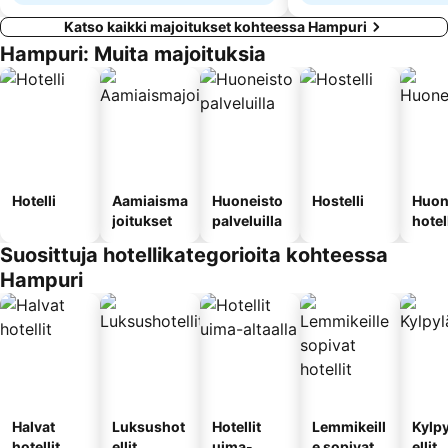
Katso kaikki majoitukset kohteessa Hampuri
Hampuri: Muita majoituksia
Hotelli
Aamiaisma
Huoneisto
Hostelli
Huon
joitukset
palveluilla
hotel
Suosittuja hotellikategorioita kohteessa
Hampuri
Halvat
Luksushot
Hotellit
Lemmikeill
Kylp
hotellit
ellit
uima-
e sopivat
ellit