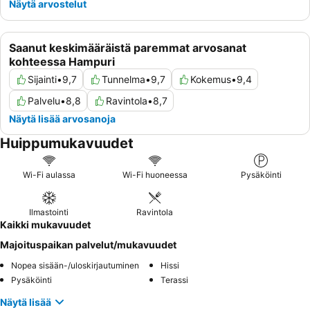
Näytä arvostelut
Saanut keskimääräistä paremmat arvosanat
kohteessa Hampuri
Sijainti
•
9,7
Tunnelma
•
9,7
Kokemus
•
9,4
Palvelu
•
8,8
Ravintola
•
8,7
Näytä lisää arvosanoja
Huippumukavuudet
Wi-Fi aulassa
Wi-Fi huoneessa
Pysäköinti
Ilmastointi
Ravintola
Kaikki mukavuudet
Majoituspaikan palvelut/mukavuudet
Nopea sisään-/uloskirjautuminen
Hissi
Pysäköinti
Terassi
Näytä lisää