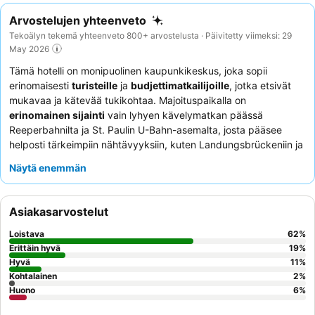
Arvostelujen yhteenveto
Tekoälyn tekemä yhteenveto 800+ arvostelusta · Päivitetty viimeksi: 29
May 2026
Tämä hotelli on monipuolinen kaupunkikeskus, joka sopii
erinomaisesti
turisteille
ja
budjettimatkailijoille
, jotka etsivät
mukavaa ja kätevää tukikohtaa. Majoituspaikalla on
erinomainen sijainti
vain lyhyen kävelymatkan päässä
Reeperbahnilta ja St. Paulin U-Bahn-asemalta, josta pääsee
helposti tärkeimpiin nähtävyyksiin, kuten Landungsbrückeniin ja
Millerntor-stadionille. Asiakkaat hyötyvät luotettavasta
Näytä enemmän
ilmaisesta WiFi-yhteydestä
koko oleskelunsa ajan.
Henkilökunta saa jatkuvasti paljon kiitosta ystävällisestä ja
avuliaasta palvelustaan, jota täydentää hyvä, monipuolinen ja
Asiakasarvostelut
runsas aamiaisbuffet. Jos haluat rauhallisemman kokemuksen,
harkitse huonetta, joka ei ole kadun puolella.
Loistava
62
%
Erittäin hyvä
19
%
Hyvä
11
%
Kohtalainen
2
%
Huono
6
%