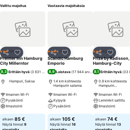
Valittu majoitus
Vastaavia majoituksia
Hotelli
Hotelli
Hotelli
3 Tähtiluokitus
4 Tähtiluokitus
3 Tähtiluokitus
Jaa
Lisää suosikkeihin
Jaa
Lisää suosikkeihin
Jaa
Lisää suo
Premier Inn Hamburg
Scandic Hamburg
Prize by Radisson,
City Millerntor
Emporio
Hamburg-City
8,3
8,9
8,1
Erittäin hyvä
(
3 631 arviota
)
Loistava
(
17 944 arviota
)
Erittäin hyvä
(
33 
Hampuri, Saksa
1.4 km kohteesta
0.9 km kohteesta
Hampurin satama
Hampurin
päärautatieasema
Ilmainen Wi-Fi
Ilmainen Wi-Fi
Ilmainen Wi-Fi
Pysäköinti
Kylpylä
Lemmikit sallittu
Ilmastointi
Pysäköinti
Ilmastointi
Katso hinnat
Katso hinnat
Katso hinnat
85 €
105 €
74 €
alkaen
alkaen
alkaen
Näytä hinnat
9
Näytä hinnat
16
Näytä hinnat
13
sivustolta
sivustolta
sivustolta