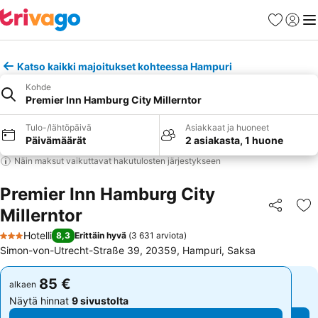
Suosikit
Kirjaud
Val
Katso kaikki majoitukset kohteessa Hampuri
Kohde
Premier Inn Hamburg City Millerntor
Tulo-/lähtöpäivä
Asiakkaat ja huoneet
Päivämäärät
2 asiakasta, 1 huone
Näin maksut vaikuttavat hakutulosten järjestykseen
Premier Inn Hamburg City
Millerntor
Jaa
Li
Hotelli
8,3
Erittäin hyvä
(
3 631 arviota
)
3 Tähtiluokitus
Simon-von-Utrecht-Straße 39, 20359, Hampuri, Saksa
85 €
85 €
alkaen
alkaen
Näytä hinnat
9 sivustolta
Näytä hinnat
9 sivustolta