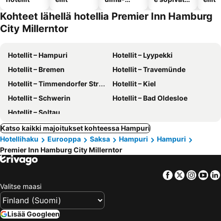
altaalla
hotellit
Kohteet lähellä hotellia Premier Inn Hamburg
City Millerntor
Hotellit – Hampuri
Hotellit – Lyypekki
Hotellit – Bremen
Hotellit – Travemünde
Hotellit – Timmendorfer Strand
Hotellit – Kiel
Hotellit – Schwerin
Hotellit – Bad Oldesloe
Hotellit – Soltau
Katso kaikki majoitukset kohteessa Hampuri
Hotellihaku
Eurooppa
Saksa
Hampuri
Hampuri
Premier Inn Hamburg City Millerntor
Facebook
Twitter
Insta
Yo
Valitse maasi
Lisää Googleen