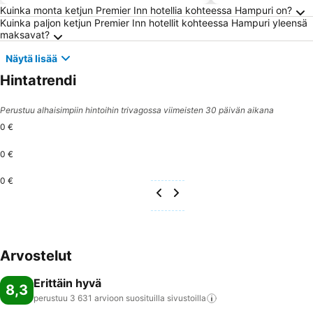
Usein kysytyt kysymykset kohteesta Hampur
Kuinka monta ketjun Premier Inn hotellia kohteessa Hampuri on?
Kuinka paljon ketjun Premier Inn hotellit kohteessa Hampuri yleensä
maksavat?
Näytä lisää
Hintatrendi
Perustuu alhaisimpiin hintoihin trivagossa viimeisten 30 päivän aikana
0 €
0 €
0 €
Arvostelut
Erittäin hyvä
8,3
perustuu 3 631 arvioon suosituilla
sivustoilla