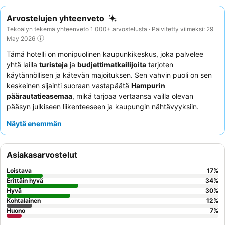
Arvostelujen yhteenveto
Tekoälyn tekemä yhteenveto 1 000+ arvostelusta · Päivitetty viimeksi: 29
May 2026
Tämä hotelli on monipuolinen kaupunkikeskus, joka palvelee
yhtä lailla
turisteja
ja
budjettimatkailijoita
tarjoten
käytännöllisen ja kätevän majoituksen. Sen vahvin puoli on sen
keskeinen sijainti suoraan vastapäätä
Hampurin
päärautatieasemaa
, mikä tarjoaa vertaansa vailla olevan
pääsyn julkiseen liikenteeseen ja kaupungin nähtävyyksiin.
Hotellin mukavat sängyt ja
tilavat huoneet
takaavat levollisen
Näytä enemmän
kokemuksen, ja aamiaisbuffet saa jatkuvasti positiivista
palautetta monipuolisuudestaan ja edullisuudestaan. Asiakkaat
arvostavat joustavia uloskirjautumisaikoja, ja parhaan
Asiakasarvostelut
kokemuksen saamiseksi kannattaa pyytää hiljattain remontoitua
huonetta.
Loistava
17
%
Erittäin hyvä
34
%
Hyvä
30
%
Kohtalainen
12
%
Huono
7
%