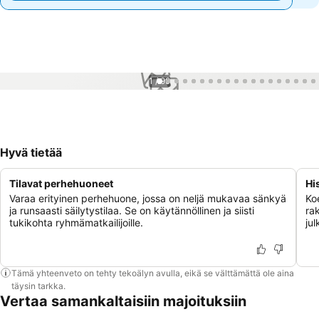
1 / 99
Hyvä tietää
Tilavat perhehuoneet
Hi
Varaa erityinen perhehuone, jossa on neljä mukavaa sänkyä
Ko
ja runsaasti säilytystilaa. Se on käytännöllinen ja siisti
ra
tukikohta ryhmämatkailijoille.
jul
Tämä yhteenveto on tehty tekoälyn avulla, eikä se välttämättä ole aina
täysin tarkka.
Vertaa samankaltaisiin majoituksiin