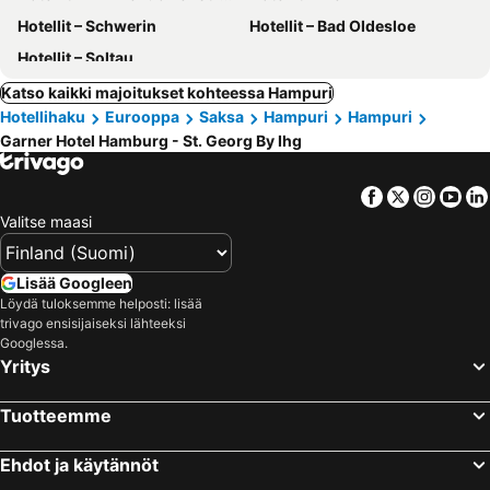
Hotellit – Schwerin
Hotellit – Bad Oldesloe
Hotellit – Soltau
Katso kaikki majoitukset kohteessa Hampuri
Hotellihaku
Eurooppa
Saksa
Hampuri
Hampuri
Garner Hotel Hamburg - St. Georg By Ihg
Facebook
Twitter
Insta
Yo
Valitse maasi
Lisää Googleen
Löydä tuloksemme helposti: lisää
trivago ensisijaiseksi lähteeksi
Googlessa.
Yritys
Tuotteemme
Ehdot ja käytännöt