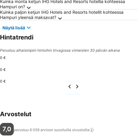
Usein kysytyt kysymykset kohteesta Hampur
Kuinka monta ketjun IHG Hotels and Resorts hotellia kohteessa
Hampuri on?
Kuinka paljon ketjun IHG Hotels and Resorts hotellit kohteessa
Hampuri yleensä maksavat?
Näytä lisää
Hintatrendi
Perustuu alhaisimpiin hintoihin trivagossa viimeisten 30 päivän aikana
0 €
0 €
0 €
Arvostelut
7,0
perustuu 6 059 arvioon suosituilla
sivustoilla