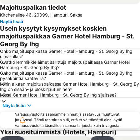
Majoituspaikan tiedot
Hauptbahnhof Nord Metro Station
Wandsbek
Kirchenallee 46, 20099, Hampuri, Saksa
Rathaus Metro Station
Winterhude
Näytä lisää
Barclaycard Arena
Lübecker Straße Metro Station
Usein kysytyt kysymykset koskien
Altona-Altstadt
Hamburg-Mitte
majoituspaikkaa Garner Hotel Hamburg - St.
Georg By Ihg
Hagenbeckin eläintarha
Blankenese
Onko majoituspaikassa Garner Hotel Hamburg - St. Georg By Ihg
St Georg
Hamburg-Altstadt
uima-allas?
Neustadt
Bahnhof Lüneburg
Ovatko lemmikkieläimet sallittuja majoituspaikassa Garner Hotel
Hamburg - St. Georg By Ihg?
Mönckebergstraße
Berliner Tor Metro Station
Onko majoituspaikassa Garner Hotel Hamburg - St. Georg By Ihg
pysäköintiä saatavilla?
Hafencity Infocenter
St Pauli Landungsbrücken
Mihin aikaan majoituspaikassa Garner Hotel Hamburg - St. Georg By
Sternschanze
Bergedorf
Ihg on sisään- ja uloskirjautuminen?
Missä Garner Hotel Hamburg - St. Georg By Ihg sijaitsee?
Speicherstadt
Harbourcity Hamburg
Näytä lisää
Stellingen
Tagungen & Konferenzen Atlantic Kempinski Hamburg
Varaussivustoilta saamamme hinnat ja saatavuus muuttuvat
Sporthalle Hamburg
Harburg Arcaden
jatkuvasti. Tämä tarkoittaa sitä, että et välttämättä aina löydä
Langenhorn
Jungfernstieg
varaussivustolta täsmälleen samaa tarjousta kuin trivagosta.
Yksi suosituimmista (Hotels, Hampuri)
Alsterarkaden
Hampurin kaupungintalo