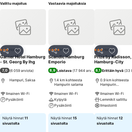
Valittu majoitus
Vastaavia majoituksia
Hotelli
Hotelli
Hotelli
3 Tähtiluokitus
4 Tähtiluokitus
3 Tähtiluokitus
Jaa
Lisää suosikkeihin
Jaa
Lisää suosikkeihin
Jaa
Lisää suo
Garner Hotel Hamburg
Scandic Hamburg
Prize by Radisson,
- St. Georg By Ihg
Emporio
Hamburg-City
7,0
8,9
8,1
(
6 059 arviota
)
Loistava
(
17 944 arviota
)
Erittäin hyvä
(
33 
Hampuri, Saksa
1.4 km kohteesta
0.9 km kohteesta
Hampurin satama
Hampurin
päärautatieasema
Ilmainen Wi-Fi
Ilmainen Wi-Fi
Ilmainen Wi-Fi
Pysäköinti
Kylpylä
Lemmikit sallittu
Pysäköinti
Ilmastointi
Katso hinnat
Katso hinnat
Katso hinnat
Näytä hinnat
11
Näytä hinnat
15
Näytä hinnat
12
sivustolta
sivustolta
sivustolta