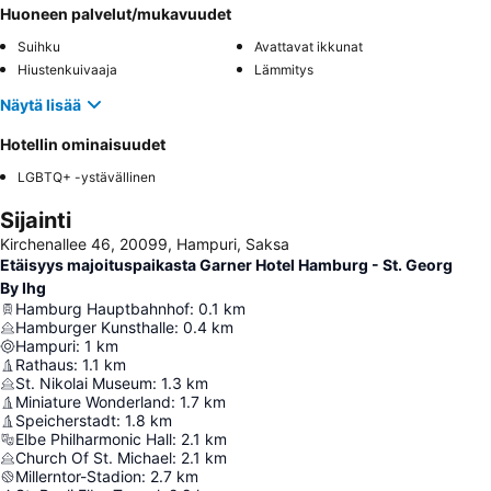
Huoneen palvelut/mukavuudet
Suihku
Avattavat ikkunat
Hiustenkuivaaja
Lämmitys
Näytä lisää
Hotellin ominaisuudet
LGBTQ+ -ystävällinen
Sijainti
Kirchenallee 46, 20099, Hampuri, Saksa
Etäisyys majoituspaikasta Garner Hotel Hamburg - St. Georg
By Ihg
Hamburg Hauptbahnhof
:
0.1
km
Hamburger Kunsthalle
:
0.4
km
Hampuri
:
1
km
Rathaus
:
1.1
km
St. Nikolai Museum
:
1.3
km
Miniature Wonderland
:
1.7
km
Speicherstadt
:
1.8
km
Elbe Philharmonic Hall
:
2.1
km
Church Of St. Michael
:
2.1
km
Millerntor-Stadion
:
2.7
km