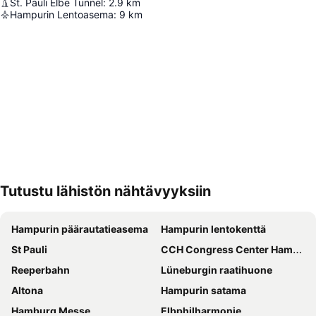
St. Pauli Elbe Tunnel
:
2.9
km
Hampurin Lentoasema
:
9
km
Tutustu lähistön nähtävyyksiin
Laajenna kartta
Hampurin päärautatieasema
Hampurin lentokenttä
St Pauli
CCH Congress Center Hamburg
Reeperbahn
Lüneburgin raatihuone
Altona
Hampurin satama
Hamburg Messe
Elbphilharmonie