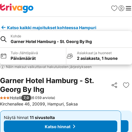
Suosikit
Kirjaud
Val
Katso kaikki majoitukset kohteessa Hampuri
Kohde
Garner Hotel Hamburg - St. Georg By Ihg
Tulo-/lähtöpäivä
Asiakkaat ja huoneet
Päivämäärät
2 asiakasta, 1 huone
Näin maksut vaikuttavat hakutulosten järjestykseen
Garner Hotel Hamburg - St.
Georg By Ihg
Jaa
Li
Hotelli
7,0
(
6 059 arviota
)
3 Tähtiluokitus
Kirchenallee 46, 20099, Hampuri, Saksa
Näytä hinnat
11 sivustolta
Näytä hinnat
11 sivustolta
Alkaen
Alkaen
Katso hinnat
Katso hinnat
92 €
92 €