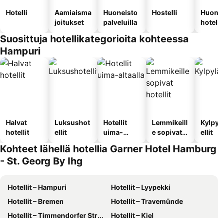
Hotelli
Aamiaisma
Huoneisto
Hostelli
Huon
joitukset
palveluilla
hotel
Suosittuja hotellikategorioita kohteessa
Hampuri
Halvat
Luksushot
Hotellit
Lemmikeill
Kylp
hotellit
ellit
uima-
e sopivat
ellit
altaalla
hotellit
Kohteet lähellä hotellia Garner Hotel Hamburg
- St. Georg By Ihg
Hotellit – Hampuri
Hotellit – Lyypekki
Hotellit – Bremen
Hotellit – Travemünde
Hotellit – Timmendorfer Strand
Hotellit – Kiel