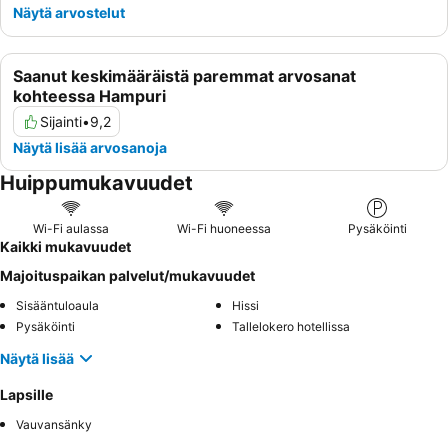
Näytä arvostelut
Saanut keskimääräistä paremmat arvosanat
kohteessa Hampuri
Sijainti
•
9,2
Näytä lisää arvosanoja
Huippumukavuudet
Wi-Fi aulassa
Wi-Fi huoneessa
Pysäköinti
Kaikki mukavuudet
Majoituspaikan palvelut/mukavuudet
Sisääntuloaula
Hissi
Pysäköinti
Tallelokero hotellissa
Näytä lisää
Lapsille
Vauvansänky