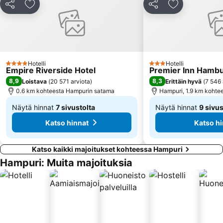
Stephansplatz Metro Station
Eppendorfer Baum Metro Station
Jaa
Lisää suosikkeihin
Jaa
Lisää suosikk
Fish Market
HSH Nordbank Arena
ZOB Bus-Port Hamburg
Meßberg Metro Station
Haspa Hamburg Marathon
Marienthal
Alsterdorf
Altonaer Volkspark
Hotelli
Hotelli
4 Tähtiluokitus
3 Tähtiluokitus
Empire Riverside Hotel
Premier Inn Hambur
8,9
8,3
Loistava
(
20 571 arviota
)
Erittäin hyvä
(
7 546 
0.6 km kohteesta Hampurin satama
Hampuri, 1.9 km kohte
Näytä hinnat
7 sivustolta
Näytä hinnat
9 sivus
Alkaen
Alkaen
Katso hinnat
Katso hi
178 €
55 €
Katso kaikki majoitukset kohteessa Hampuri
Hampuri: Muita majoituksia