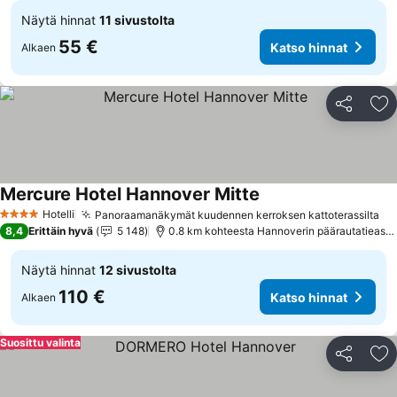
Näytä hinnat
11 sivustolta
55 €
Katso hinnat
Alkaen
Jaa
Li
Mercure Hotel Hannover Mitte
Katso hinnat
Hotelli
Panoraamanäkymät kuudennen kerroksen kattoterassilta
Ka
4 Tähtiluokitus
8,4
Erittäin hyvä
5 148
0.8 km kohteesta Hannoverin päärautatiease
Näytä hinnat
12 sivustolta
110 €
Katso hinnat
Alkaen
Suosittu valinta
Jaa
Li