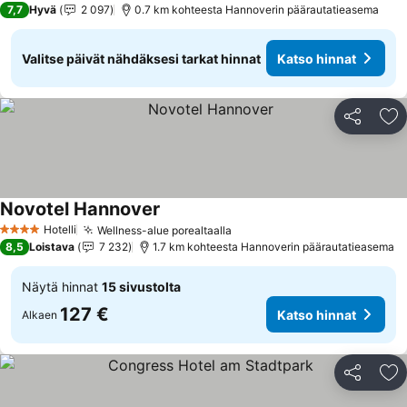
7,7
Hyvä
2 097
0.7 km kohteesta Hannoverin päärautatieasema
Valitse päivät nähdäksesi tarkat hinnat
Katso hinnat
Jaa
Li
Novotel Hannover
Katso hinnat
Hotelli
Wellness-alue porealtaalla
Katso hinnat
4 Tähtiluokitus
8,5
Loistava
7 232
1.7 km kohteesta Hannoverin päärautatieasema
Näytä hinnat
15 sivustolta
127 €
Katso hinnat
Alkaen
Jaa
Li