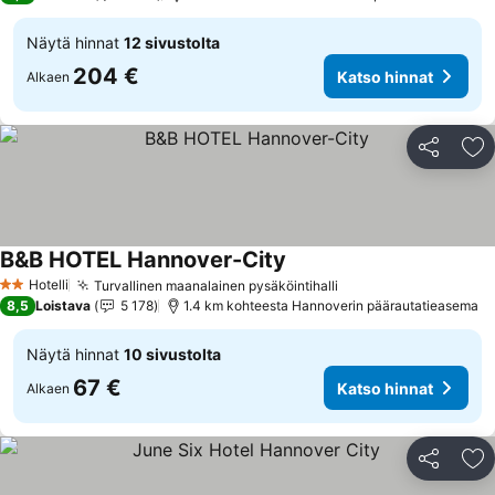
Näytä hinnat
12 sivustolta
204 €
Katso hinnat
Alkaen
Jaa
Li
B&B HOTEL Hannover-City
Katso hinnat
Hotelli
Turvallinen maanalainen pysäköintihalli
Katso hinnat
2 Tähtiluokitus
8,5
Loistava
5 178
1.4 km kohteesta Hannoverin päärautatieasema
Näytä hinnat
10 sivustolta
67 €
Katso hinnat
Alkaen
Jaa
Li