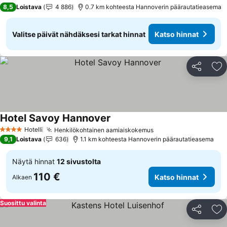
3 Tähtiluokitus
8,5
Loistava
4 886
0.7 km kohteesta Hannoverin päärautatieasema
Valitse päivät nähdäksesi tarkat hinnat
Katso hinnat
Jaa
Li
Hotel Savoy Hannover
Katso hinnat
Hotelli
Henkilökohtainen aamiaiskokemus
Katso hinnat
4 Tähtiluokitus
9,1
Loistava
636
1.1 km kohteesta Hannoverin päärautatieasema
Näytä hinnat
12 sivustolta
110 €
Katso hinnat
Alkaen
Suosittu valinta
Jaa
Li