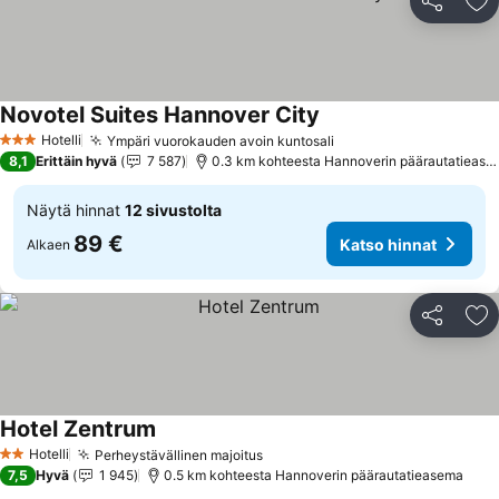
Jaa
Li
Novotel Suites Hannover City
Katso hinnat
Hotelli
Ympäri vuorokauden avoin kuntosali
Katso hinnat
3 Tähtiluokitus
8,1
Erittäin hyvä
7 587
0.3 km kohteesta Hannoverin päärautatiease
Näytä hinnat
12 sivustolta
89 €
Katso hinnat
Alkaen
Jaa
Li
Hotel Zentrum
Katso hinnat
Hotelli
Perheystävällinen majoitus
Katso hinnat
2 Tähtiluokitus
7,5
Hyvä
1 945
0.5 km kohteesta Hannoverin päärautatieasema