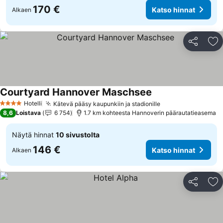
170 €
Katso hinnat
Alkaen
Jaa
Li
Courtyard Hannover Maschsee
Katso hinnat
Hotelli
Kätevä pääsy kaupunkiin ja stadionille
Katso hinnat
4 Tähtiluokitus
8,6
Loistava
6 754
1.7 km kohteesta Hannoverin päärautatieasema
Näytä hinnat
10 sivustolta
146 €
Katso hinnat
Alkaen
Jaa
Li