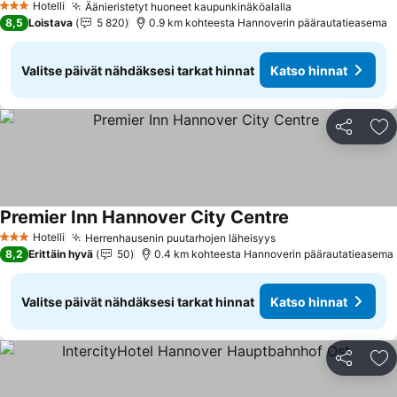
Hotelli
Äänieristetyt huoneet kaupunkinäköalalla
Katso hinnat
3 Tähtiluokitus
8,5
Loistava
5 820
0.9 km kohteesta Hannoverin päärautatieasema
Valitse päivät nähdäksesi tarkat hinnat
Katso hinnat
Jaa
Li
Premier Inn Hannover City Centre
Katso hinnat
Hotelli
Herrenhausenin puutarhojen läheisyys
Katso hinnat
3 Tähtiluokitus
8,2
Erittäin hyvä
50
0.4 km kohteesta Hannoverin päärautatieasema
Valitse päivät nähdäksesi tarkat hinnat
Katso hinnat
Jaa
Li