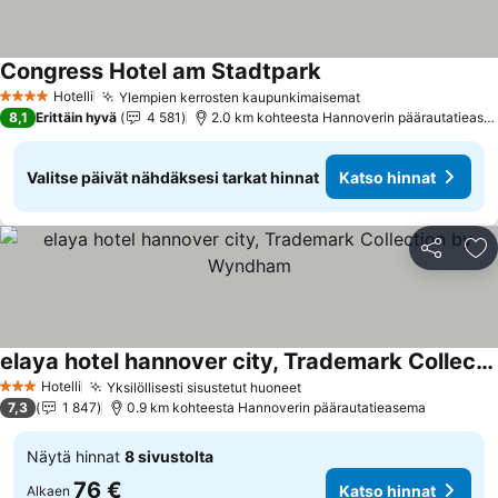
Congress Hotel am Stadtpark
Katso hinnat
Hotelli
Ylempien kerrosten kaupunkimaisemat
Katso hinnat
4 Tähtiluokitus
8,1
Erittäin hyvä
4 581
2.0 km kohteesta Hannoverin päärautatiease
Valitse päivät nähdäksesi tarkat hinnat
Katso hinnat
Jaa
Li
elaya hotel hannover city, Trademark Collection by Wyndham
Katso hinnat
Hotelli
Yksilöllisesti sisustetut huoneet
Katso hinnat
3 Tähtiluokitus
7,3
1 847
0.9 km kohteesta Hannoverin päärautatieasema
Näytä hinnat
8 sivustolta
76 €
Katso hinnat
Alkaen