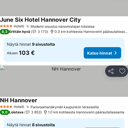
June Six Hotel Hannover City
Katso hinnat
Hotelli
Moderni sisustus naisomistajan käsialaa
Katso hinnat
4 Tähtiluokitus
8,3
Erittäin hyvä
3 173
0.3 km kohteesta Hannoverin päärautatieas
Näytä hinnat
9 sivustolta
103 €
Katso hinnat
Alkaen
Jaa
Li
NH Hannover
Katso hinnat
Hotelli
Panoraamanäkymät kaupunkiin terasseilta
Katso hinnat
4 Tähtiluokitus
9,0
Loistava
3 852
1.0 km kohteesta Hannoverin päärautatieasema
Näytä hinnat
8 sivustolta