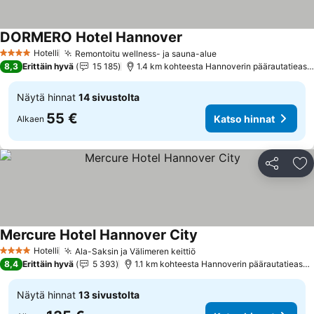
DORMERO Hotel Hannover
Katso hinnat
Hotelli
Remontoitu wellness- ja sauna-alue
Katso hinnat
4 Tähtiluokitus
8,3
Erittäin hyvä
15 185
1.4 km kohteesta Hannoverin päärautatieas
Näytä hinnat
14 sivustolta
55 €
Katso hinnat
Alkaen
Jaa
Li
Mercure Hotel Hannover City
Katso hinnat
Hotelli
Ala-Saksin ja Välimeren keittiö
Katso hinnat
4 Tähtiluokitus
8,4
Erittäin hyvä
5 393
1.1 km kohteesta Hannoverin päärautatiease
Näytä hinnat
13 sivustolta