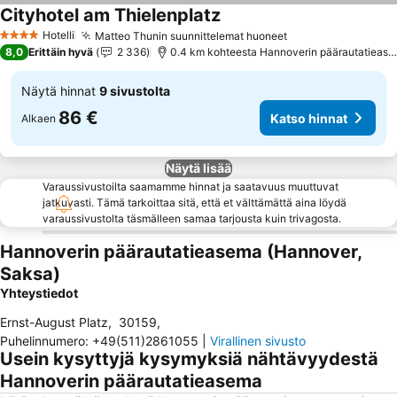
Cityhotel am Thielenplatz
Katso hinnat
Hotelli
Matteo Thunin suunnittelemat huoneet
Katso hinnat
4 Tähtiluokitus
8,0
Erittäin hyvä
2 336
0.4 km kohteesta Hannoverin päärautatieas
Näytä hinnat
9 sivustolta
86 €
Katso hinnat
Alkaen
Näytä lisää
Varaussivustoilta saamamme hinnat ja saatavuus muuttuvat
jatkuvasti. Tämä tarkoittaa sitä, että et välttämättä aina löydä
varaussivustolta täsmälleen samaa tarjousta kuin trivagosta.
Hannoverin päärautatieasema (Hannover,
Saksa)
Yhteystiedot
Ernst-August Platz
,
30159
,
Puhelinnumero
:
+49(511)2861055
|
Virallinen sivusto
Usein kysyttyjä kysymyksiä nähtävyydestä
Hannoverin päärautatieasema