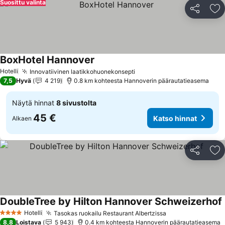
Suosittu valinta
Jaa
Li
BoxHotel Hannover
Katso hinnat
Hotelli
Innovatiivinen laatikkohuonekonsepti
Katso hinnat
7,5
Hyvä
4 219
0.8 km kohteesta Hannoverin päärautatieasema
Näytä hinnat
8 sivustolta
45 €
Katso hinnat
Alkaen
Jaa
Li
DoubleTree by Hilton Hannover Schweizerhof
Hotelli
Tasokas ruokailu Restaurant Albertzissa
Katso hinnat
4 Tähtiluokitus
8,8
Loistava
5 943
0.4 km kohteesta Hannoverin päärautatieasema