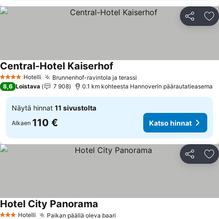
Jaa
Li
Central-Hotel Kaiserhof
Katso hinnat
Hotelli
Brunnenhof-ravintola ja terassi
Katso hinnat
4 Tähtiluokitus
8,6
Loistava
7 908
0.1 km kohteesta Hannoverin päärautatieasema
Näytä hinnat
11 sivustolta
110 €
Katso hinnat
Alkaen
Jaa
Li
Hotel City Panorama
Katso hinnat
Hotelli
Paikan päällä oleva baari
Katso hinnat
3 Tähtiluokitus