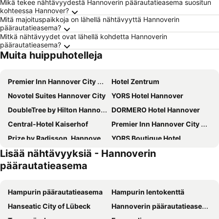
Mikä tekee nähtävyydestä Hannoverin päärautatieasema suositun
kohteessa Hannover?
Mitä majoituspaikkoja on lähellä nähtävyyttä Hannoverin
päärautatieasema?
Mitkä nähtävyydet ovat lähellä kohdetta Hannoverin
päärautatieasema?
Muita huippuhotelleja
Premier Inn Hannover City University
Hotel Zentrum
Novotel Suites Hannover City
YORS Hotel Hannover
DoubleTree by Hilton Hannover Schweizerhof
DORMERO Hotel Hannover
Central-Hotel Kaiserhof
Premier Inn Hannover City Centre
Prize by Radisson, Hannover-City
YORS Boutique Hotel
Lisää nähtävyyksiä - Hannoverin
H+ Hotel Hannover
Grand Palace Hotel Hannover
päärautatieasema
Mercure Hotel Hannover Mitte
Hotel Schwarzer Bär
Hotel Atlanta
Leonardo Hotel Hannover Medical Park
Hampurin päärautatieasema
Hampurin lentokenttä
Hotel Ambiente Langenhagen Hannover by Tulip Inn
BoxHotel Hannover
Hanseatic City of Lübeck
Hannoverin päärautatieasema
Pension am Birkensee
Hotel Kipphut