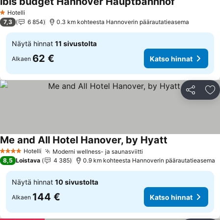
ibis budget Hannover Hauptbahnhof
Katso hinna
Hotelli
1 Tähtiluokitus
7,3
6 854
0.3 km kohteesta Hannoverin päärautatieasema
Näytä hinnat
11 sivustolta
62 €
Katso hinnat
Alkaen
Jaa
Li
Me and All Hotel Hanover, by Hyatt
Katso hinnat
Hotelli
Moderni wellness- ja saunasviitti
Katso hinnat
4 Tähtiluokitus
8,5
Loistava
4 385
0.9 km kohteesta Hannoverin päärautatieasema
Näytä hinnat
10 sivustolta
144 €
Katso hinnat
Alkaen