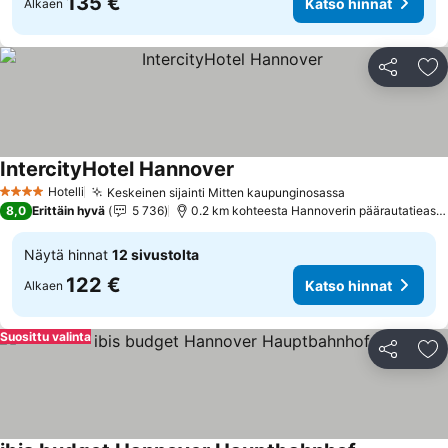
135 €
Katso hinnat
Alkaen
Jaa
Li
IntercityHotel Hannover
Katso hinnat
Hotelli
Keskeinen sijainti Mitten kaupunginosassa
Katso hinnat
4 Tähtiluokitus
8,0
Erittäin hyvä
5 736
0.2 km kohteesta Hannoverin päärautatiease
Näytä hinnat
12 sivustolta
122 €
Katso hinnat
Alkaen
Suosittu valinta
Jaa
Li