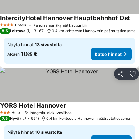
IntercityHotel Hannover Hauptbahnhof Ost
Kat
Hotelli
Panoraamanäkymät kaupunkiin
Katso hinnat
4 Tähtiluokitus
8,5
Loistava
3 167
0.4 km kohteesta Hannoverin päärautatieasema
Näytä hinnat
13 sivustolta
108 €
Katso hinnat
Alkaen
Jaa
Li
YORS Hotel Hannover
Katso hinnat
Hotelli
Integroitu elokuvaviihde
Katso hinnat
3 Tähtiluokitus
7,9
Hyvä
4 994
0.4 km kohteesta Hannoverin päärautatieasema
Näytä hinnat
10 sivustolta