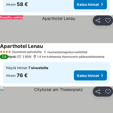
58 €
Katso hinnat
Alkaen
Suosittu valinta
Jaa
Li
Aparthotel Lenau
Katso hinnat
Huoneisto palveluilla
Huoneistomajoitus keittiöillä
Katso hinnat
4 Tähtiluokitus
7,5
Hyvä
2 859
1.4 km kohteesta Hannoverin päärautatieasema
Näytä hinnat
7 sivustolta
76 €
Katso hinnat
Alkaen
Jaa
Li