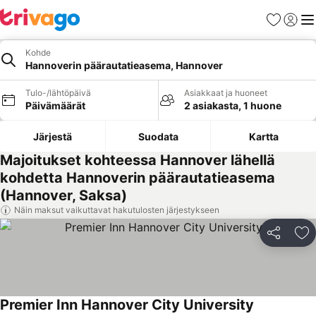
Suosikit
Kirjaud
Val
Kohde
Hannoverin päärautatieasema, Hannover
Tulo-/lähtöpäivä
Asiakkaat ja huoneet
Päivämäärät
2 asiakasta, 1 huone
Järjestä
Suodata
Kartta
Majoitukset kohteessa Hannover lähellä
kohdetta Hannoverin päärautatieasema
(Hannover, Saksa)
Näin maksut vaikuttavat hakutulosten järjestykseen
Jaa
Li
Premier Inn Hannover City University
Katso hinna