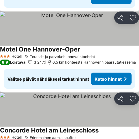
Jaa
Li
Motel One Hannover-Oper
Katso hinnat
Hotelli
Terassi- ja parvekehuonevaihtoehdot
Katso hinnat
3 Tähtiluokitus
8,9
Loistava
3 247
0.5 km kohteesta Hannoverin päärautatieasema
Valitse päivät nähdäksesi tarkat hinnat
Katso hinnat
Jaa
Li
Concorde Hotel am Leineschloss
Katso hinnat
Hotelli
Erinomainen aamiaisbuffet
Katso hinnat