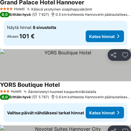
Grand Palace Hotel Hannover
Katso hinnat
Hotelli
Kätevä yksityinen sisäpihapysäköinti
Katso hinnat
4 Tähtiluokitus
8,0
Erittäin hyvä
7 627
0.5 km kohteesta Hannoverin päärautatiease
Näytä hinnat
8 sivustolta
101 €
Katso hinnat
Alkaen
Jaa
Li
YORS Boutique Hotel
Katso hinnat
Hotelli
Äänieristetyt huoneet kaupunkinäköalalla
Katso hinnat
3 Tähtiluokitus
8,0
Erittäin hyvä
5 767
0.6 km kohteesta Hannoverin päärautatiease
Valitse päivät nähdäksesi tarkat hinnat
Katso hinnat