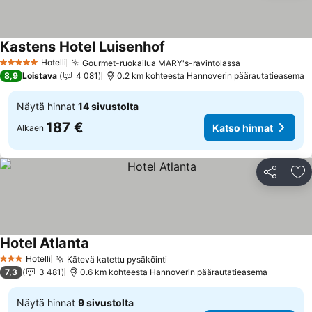
Kastens Hotel Luisenhof
Katso hinnat
Hotelli
Gourmet-ruokailua MARY's-ravintolassa
Katso hinnat
5 Tähtiluokitus
8,9
Loistava
4 081
0.2 km kohteesta Hannoverin päärautatieasema
Näytä hinnat
14 sivustolta
187 €
Katso hinnat
Alkaen
Jaa
Li
Hotel Atlanta
Katso hinnat
Hotelli
Kätevä katettu pysäköinti
Katso hinnat
3 Tähtiluokitus
7,3
3 481
0.6 km kohteesta Hannoverin päärautatieasema
Näytä hinnat
9 sivustolta