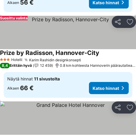
56 €
Katso hinnat
Alkaen
Suosittu valinta
Jaa
Li
Prize by Radisson, Hannover-City
Katso hinnat
Hotelli
Karim Rashidin designkonsepti
Katso hinnat
3 Tähtiluokitus
8,4
Erittäin hyvä
12 459
0.8 km kohteesta Hannoverin päärautatieas
Näytä hinnat
11 sivustolta
66 €
Katso hinnat
Alkaen
Jaa
Li