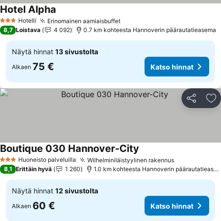
Hotel Alpha
Katso hinnat
Hotelli
Erinomainen aamiaisbuffet
Katso hinnat
3 Tähtiluokitus
8,7
Loistava
4 092
0.7 km kohteesta Hannoverin päärautatieasema
Näytä hinnat
13 sivustolta
75 €
Katso hinnat
Alkaen
Jaa
Li
Boutique 030 Hannover-City
Katso hinnat
Huoneisto palveluilla
Wilhelminiläistyylinen rakennus
Katso hinnat
3 Tähtiluokitus
8,1
Erittäin hyvä
1 260
1.0 km kohteesta Hannoverin päärautatiease
Näytä hinnat
12 sivustolta
60 €
Katso hinnat
Alkaen