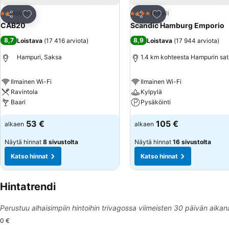
Lisää suosikkeihin
Lisää suosikkeihin
Hotelli
Hotelli
2 Tähtiluokitus
4 Tähtiluokitus
Jaa
Jaa
CAB20
Scandic Hamburg Emporio
8,7
8,9
Loistava
(
17 416 arviota
)
Loistava
(
17 944 arviota
)
Hampuri, Saksa
1.4 km kohteesta Hampurin sa
Ilmainen Wi-Fi
Ilmainen Wi-Fi
Ravintola
Kylpylä
Baari
Pysäköinti
53 €
105 €
alkaen
alkaen
Näytä hinnat
8 sivustolta
Näytä hinnat
16 sivustolta
Katso hinnat
Katso hinnat
Hintatrendi
Perustuu alhaisimpiin hintoihin trivagossa viimeisten 30 päivän aikan
0 €