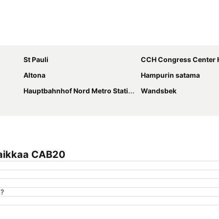
Laajenna kartta
St Pauli
CCH Congress Center
Altona
Hampurin satama
Hauptbahnhof Nord Metro Station
Wandsbek
paikkaa CAB20
n?