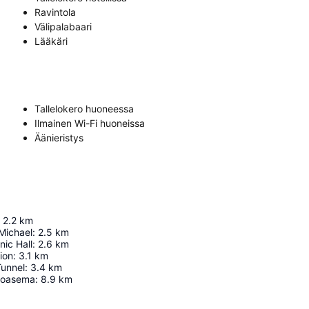
Ravintola
Välipalabaari
Lääkäri
Tallelokero huoneessa
Ilmainen Wi-Fi huoneissa
Äänieristys
2.2
km
Michael
:
2.5
km
nic Hall
:
2.6
km
ion
:
3.1
km
Tunnel
:
3.4
km
toasema
:
8.9
km