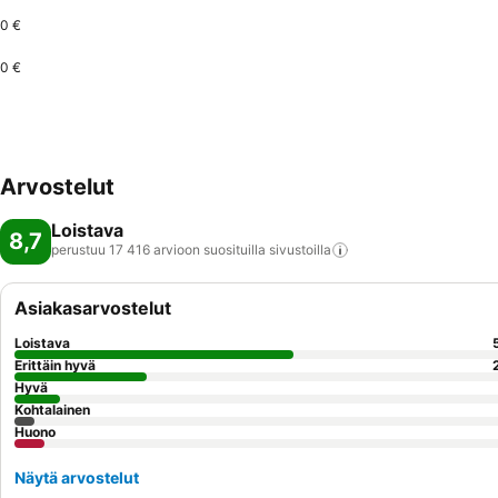
0 €
0 €
Arvostelut
Loistava
8,7
perustuu 17 416 arvioon suosituilla
sivustoilla
Asiakasarvostelut
Loistava
Erittäin hyvä
Hyvä
Kohtalainen
Huono
Näytä arvostelut