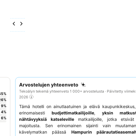
Arvostelujen yhteenveto
Tekoälyn tekemä yhteenveto 1 000+ arvostelusta · Päivitetty viimek
55
%
2026
26
%
9
%
Tämä hotelli on ainutlaatuinen ja elävä kaupunkikeskus,
4
%
erinomaisesti
budjettimatkailijoille
,
yksin matkusta
6
%
nähtävyyksiä katseleville
matkailijoille, jotka etsivä
majoitusta. Sen erinomainen sijainti vain muutama
kävelymatkan päässä
Hampurin päärautatieasemal