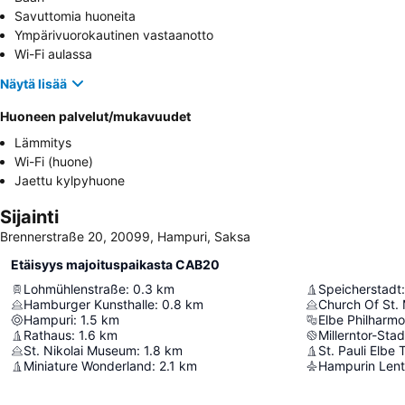
Savuttomia huoneita
Ympärivuorokautinen vastaanotto
Wi-Fi aulassa
Näytä lisää
Huoneen palvelut/mukavuudet
Lämmitys
Wi-Fi (huone)
Jaettu kylpyhuone
Sijainti
Brennerstraße 20, 20099, Hampuri, Saksa
Etäisyys majoituspaikasta CAB20
Lohmühlenstraße
:
0.3
km
Speicherstadt
:
Hamburger Kunsthalle
:
0.8
km
Church Of St. 
Hampuri
:
1.5
km
Elbe Philharmo
Rathaus
:
1.6
km
Millerntor-Stad
St. Nikolai Museum
:
1.8
km
St. Pauli Elbe 
Miniature Wonderland
:
2.1
km
Hampurin Len