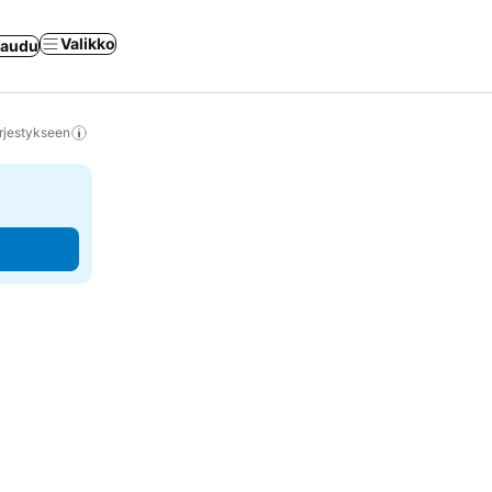
Valikko
jaudu
rjestykseen