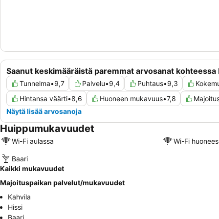
Saanut keskimääräistä paremmat arvosanat kohteessa
Tunnelma
•
9,7
Palvelu
•
9,4
Puhtaus
•
9,3
Kokem
Hintansa väärti
•
8,6
Huoneen mukavuus
•
7,8
Majoitu
Näytä lisää arvosanoja
Huippumukavuudet
Wi-Fi aulassa
Wi-Fi huonees
Baari
Kaikki mukavuudet
Majoituspaikan palvelut/mukavuudet
Kahvila
Hissi
Baari