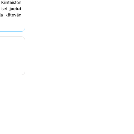
Kiinteistön
yiset
jaetut
 ja kätevän
a avuliasta
ka sisältää
hallisempaa
päin olevia