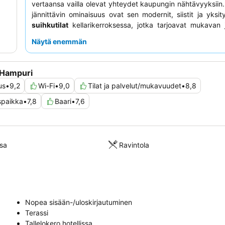
vertaansa vailla olevat yhteydet kaupungin nähtävyyksiin. 
jännittävin ominaisuus ovat sen modernit, siistit ja yksit
suihkutilat
kellarikerroksessa, jotka tarjoavat mukavan
kokemuksen. Asiakkaat kehuvat jatkuvasti
ystävällistä j
Näytä enemmän
henkilökuntaa
sekä
monipuolista aamiaisbuffetia
, jo
tuoreita hedelmiä, leipää, juustoa ja leikkeleitä. Rau
kokemusta kaipaaville asiakkaille suositellaan puutarhaan 
 Hampuri
huoneita.
us
•
9,2
Wi-Fi
•
9,0
Tilat ja palvelut/mukavuudet
•
8,8
spaikka
•
7,8
Baari
•
7,6
sa
Ravintola
Nopea sisään-/uloskirjautuminen
Terassi
Tallelokero hotellissa