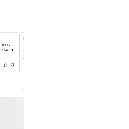
Modernit, puhtaat jaetut suihkutilat
arissa,
Käytä poikkeuksellisen puhtaita ja hyvin ylläpidettyjä yks
ilkkaan
suihkukoppeja kellarikerroksessa, varustettuna penkeillä
pyyhkeillä ja kylpytakeilla yksityisyyden ja mukavuuden
takaamiseksi.