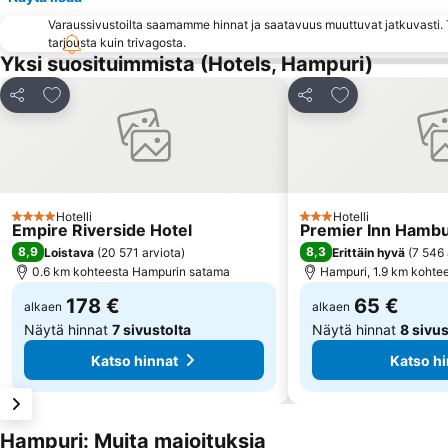
Varaussivustoilta saamamme hinnat ja saatavuus muuttuvat jatkuvasti. T
tarjousta kuin trivagosta.
Yksi suosituimmista (Hotels, Hampuri)
Lisää suosikkeihin
Lisää suosikkei
Jaa
Jaa
Hotelli
Hotelli
4 Tähtiluokitus
3 Tähtiluokitus
Empire Riverside Hotel
Premier Inn Hambur
8,9
8,3
Loistava
(
20 571 arviota
)
Erittäin hyvä
(
7 546 
0.6 km kohteesta Hampurin satama
Hampuri, 1.9 km kohte
178 €
65 €
alkaen
alkaen
Näytä hinnat
7 sivustolta
Näytä hinnat
8 sivus
Katso hinnat
Katso hi
Hampuri: Muita majoituksia