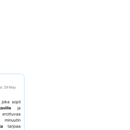
si: 29 May
 joka sopii
ville
ja
t erottuvaa
n minuutin
ta
tarjoaa