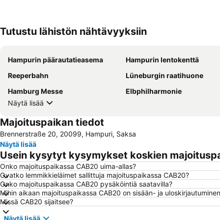
Tutustu lähistön nähtävyyksiin
Hampurin päärautatieasema
Hampurin lentokenttä
Reeperbahn
Lüneburgin raatihuone
Hamburg Messe
Elbphilharmonie
Näytä lisää
Majoituspaikan tiedot
Brennerstraße 20, 20099, Hampuri, Saksa
Näytä lisää
Usein kysytyt kysymykset koskien majoitus
Onko majoituspaikassa CAB20 uima-allas?
Ovatko lemmikkieläimet sallittuja majoituspaikassa CAB20?
Onko majoituspaikassa CAB20 pysäköintiä saatavilla?
Mihin aikaan majoituspaikassa CAB20 on sisään- ja uloskirjautumine
Missä CAB20 sijaitsee?
Näytä lisää