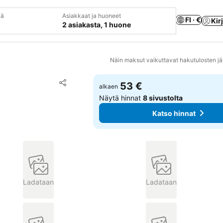
vä
Asiakkaat ja huoneet
FI · €
Kir
2 asiakasta, 1 huone
Näin maksut vaikuttavat hakutulosten jä
Lisää suosikkeihin
53 €
alkaen
Jaa
Näytä hinnat
8 sivustolta
Katso hinnat
Ladataan
Ladataan