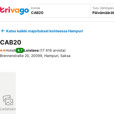
Kohde
Tulo-/lähtöpäi
Päivämäärät
Katso kaikki majoitukset kohteessa Hampuri
CAB20
Hotelli
Loistava
(
17 416 arviota
)
8,7
2 Tähtiluokitus
Brennerstraße 20, 20099, Hampuri, Saksa
Ladataan