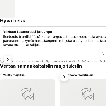
Hyvä tietää
Vilkkaat kattoterassi ja lounge
Rentoudu trendikkäässä kattoloungessa terasseineen, josta avaut
panoraamanäkymät hansakaupunkiin ja joka on täydellinen paikka
tavata muita matkailijoita.
Tämä yhteenveto on tehty tekoälyn avulla, eikä se välttämättä ole aina täysin
Vertaa samankaltaisiin majoituksiin
Valittu majoitus
Vastaavia majoituksia
seuraava