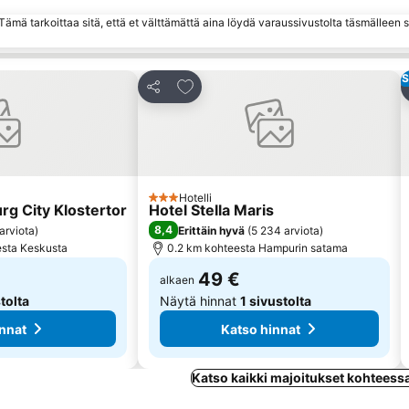
ämä tarkoittaa sitä, että et välttämättä aina löydä varaussivustolta täsmälleen
S
hin
Lisää suosikkeihin
Jaa
Hotelli
3 Tähtiluokitus
g City Klostertor
Hotel Stella Maris
8,4
arviota
)
Erittäin hyvä
(
5 234 arviota
)
esta Keskusta
0.2 km kohteesta Hampurin satama
49 €
alkaen
tolta
Näytä hinnat
1 sivustolta
nnat
Katso hinnat
Katso kaikki majoitukset kohtees