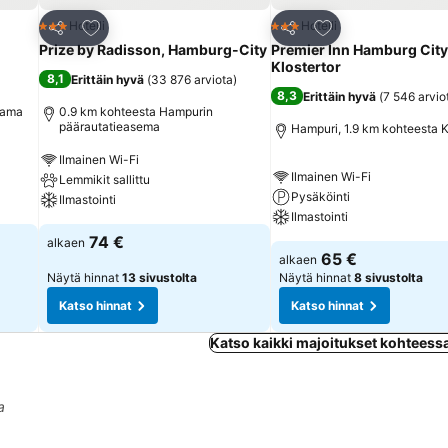
Lisää suosikkeihin
Lisää suosikkeihin
Hotelli
Hotelli
3 Tähtiluokitus
3 Tähtiluokitus
Jaa
Jaa
Prize by Radisson, Hamburg-City
Premier Inn Hamburg City
Klostertor
8,1
Erittäin hyvä
(
33 876 arviota
)
8,3
Erittäin hyvä
(
7 546 arvio
tama
0.9 km kohteesta Hampurin
päärautatieasema
Hampuri, 1.9 km kohteesta 
Ilmainen Wi-Fi
Ilmainen Wi-Fi
Lemmikit sallittu
Pysäköinti
Ilmastointi
Ilmastointi
74 €
alkaen
65 €
alkaen
Näytä hinnat
13 sivustolta
Näytä hinnat
8 sivustolta
Katso hinnat
Katso hinnat
Katso kaikki majoitukset kohtees
a