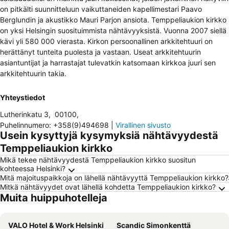
on pitkälti suunnitteluun vaikuttaneiden kapellimestari Paavo
Berglundin ja akustikko Mauri Parjon ansiota. Temppeliaukion kirkko
on yksi Helsingin suosituimmista nähtävyyksistä. Vuonna 2007 siellä
kävi yli 580 000 vierasta. Kirkon persoonallinen arkkitehtuuri on
herättänyt tunteita puolesta ja vastaan. Useat arkkitehtuurin
asiantuntijat ja harrastajat tulevatkin katsomaan kirkkoa juuri sen
arkkitehtuurin takia.
Yhteystiedot
Lutherinkatu 3
,
00100
,
Puhelinnumero
:
+358(9)494698
|
Virallinen sivusto
Usein kysyttyjä kysymyksiä nähtävyydestä
Temppeliaukion kirkko
Mikä tekee nähtävyydestä Temppeliaukion kirkko suositun
kohteessa Helsinki?
Mitä majoituspaikkoja on lähellä nähtävyyttä Temppeliaukion kirkko?
Mitkä nähtävyydet ovat lähellä kohdetta Temppeliaukion kirkko?
Muita huippuhotelleja
VALO Hotel & Work Helsinki
Scandic Simonkenttä