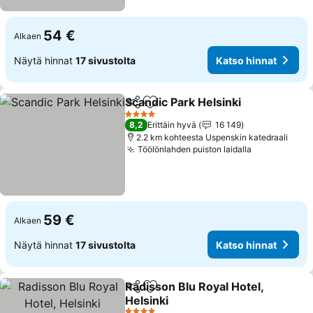
54 €
Alkaen
Näytä hinnat
17 sivustolta
Katso hinnat
Scandic Park Helsinki
Jaa
Lisää suosikkeihin
Katso
4 Tähtiluokitus
8,2
Erittäin hyvä
16 149
2.2 km kohteesta Uspenskin katedraali
Töölönlahden puiston laidalla
Katso hinna
59 €
Alkaen
Näytä hinnat
17 sivustolta
Katso hinnat
Radisson Blu Royal Hotel,
Jaa
Lisää suosikkeihin
Helsinki