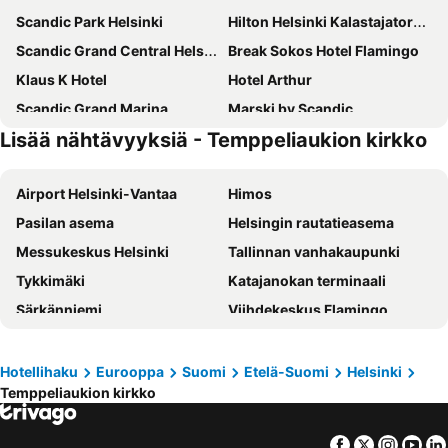
Scandic Park Helsinki
Hilton Helsinki Kalastajatorppa
Scandic Grand Central Helsinki
Break Sokos Hotel Flamingo
Klaus K Hotel
Hotel Arthur
Scandic Grand Marina
Marski by Scandic
Lisää nähtävyyksiä - Temppeliaukion kirkko
Clarion Hotel Helsinki
Scandic Helsinki Aviapolis
Radisson Blu Seaside Hotel, Helsinki
Scandic Helsinki Aviacongress
Airport Helsinki-Vantaa
Himos
Comfort Hotel Helsinki Airport
Hilton Helsinki Airport
Pasilan asema
Helsingin rautatieasema
Scandic Hakaniemi
Scandic Kallio
Messukeskus Helsinki
Tallinnan vanhakaupunki
Holiday Inn Helsinki - Expo By Ihg
Scandic Pasila
Tykkimäki
Katajanokan terminaali
Original Sokos Hotel Tripla
Scandic Kaisaniemi
Särkänniemi
Viihdekeskus Flamingo
Crowne Plaza Helsinki - Hesperia By Ihg
Lapland Hotels Bulevardi
Tallinnan satama
Olympiastadion Helsinki
Original Sokos Hotel Presidentti
Hotel AX
Helsingin jäähalli
Hartwall Areena
Hotel Helka
Pilot Airport Hotel
Hotellihaku
Eurooppa
Suomi
Etelä-Suomi
Helsinki
Temppeliaukion kirkko
Kamppi Shopping Center
Linnanmäki
Omena Hotel Helsinki City Centre
Skyline Airport Hotel
Suomenlinna
Vesipuisto Serena
Hotel Haaga Central Park
Clarion Hotel Aviapolis
Facebook
Twitter
Insta
Yo