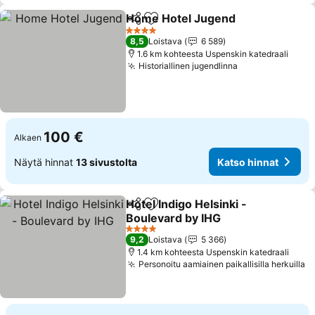
Home Hotel Jugend
Jaa
Lisää suosikkeihin
Katso 
4 Tähtiluokitus
8,5
Loistava
6 589
1.6 km kohteesta Uspenskin katedraali
Historiallinen jugendlinna
Katso hinnat
100 €
Alkaen
Näytä hinnat
13 sivustolta
Katso hinnat
Hotel Indigo Helsinki -
Jaa
Lisää suosikkeihin
Boulevard by IHG
Katso hinnat
4 Tähtiluokitus
9,2
Loistava
5 366
1.4 km kohteesta Uspenskin katedraali
Personoitu aamiainen paikallisilla herkuilla
K