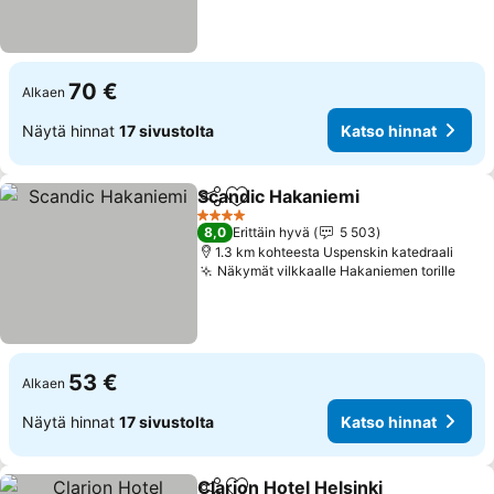
70 €
Alkaen
Näytä hinnat
17 sivustolta
Katso hinnat
Scandic Hakaniemi
Jaa
Lisää suosikkeihin
Katso h
4 Tähtiluokitus
8,0
Erittäin hyvä
5 503
1.3 km kohteesta Uspenskin katedraali
Näkymät vilkkaalle Hakaniemen torille
Kats
53 €
Alkaen
Näytä hinnat
17 sivustolta
Katso hinnat
Clarion Hotel Helsinki