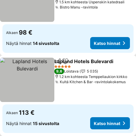
1.5 km kohteesta Uspenskin katedraali
Bistro Manu -ravintola
Katso hinnat
98 €
Alkaen
Näytä hinnat
14 sivustolta
Katso hinnat
Lapland Hotels Bulevardi
Jaa
Lisää suosikkeihin
K
5 Tähtiluokitus
9,6
Loistava
5 035
1.2 km kohteesta Temppeliaukion kirkko
Kultá Kitchen & Bar -ravintolakokemus
Kats
113 €
Alkaen
Näytä hinnat
15 sivustolta
Katso hinnat