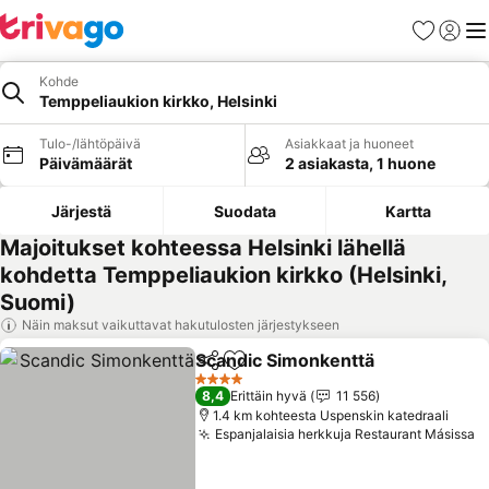
Suosikit
Kirjaud
Val
Kohde
Temppeliaukion kirkko, Helsinki
Tulo-/lähtöpäivä
Asiakkaat ja huoneet
Päivämäärät
2 asiakasta, 1 huone
Järjestä
Suodata
Kartta
Majoitukset kohteessa Helsinki lähellä
kohdetta Temppeliaukion kirkko (Helsinki,
Suomi)
Näin maksut vaikuttavat hakutulosten järjestykseen
Scandic Simonkenttä
Jaa
Lisää suosikkeihin
Katso
4 Tähtiluokitus
8,4
Erittäin hyvä
11 556
1.4 km kohteesta Uspenskin katedraali
Espanjalaisia herkkuja Restaurant Másissa
K