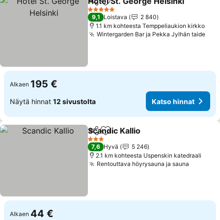
Hotel St. George Helsinki
Jaa
Lisää suosikkeihin
K
5 Tähtiluokitus
9,1
Loistava
2 840
1.1 km kohteesta Temppeliaukion kirkko
Wintergarden Bar ja Pekka Jylhän taide
Kat
195 €
Alkaen
Näytä hinnat
12 sivustolta
Katso hinnat
Scandic Kallio
Jaa
Lisää suosikkeihin
Katso hinnat
3 Tähtiluokitus
7,6
Hyvä
5 246
2.1 km kohteesta Uspenskin katedraali
Rentouttava höyrysauna ja sauna
Katso hi
44 €
Alkaen