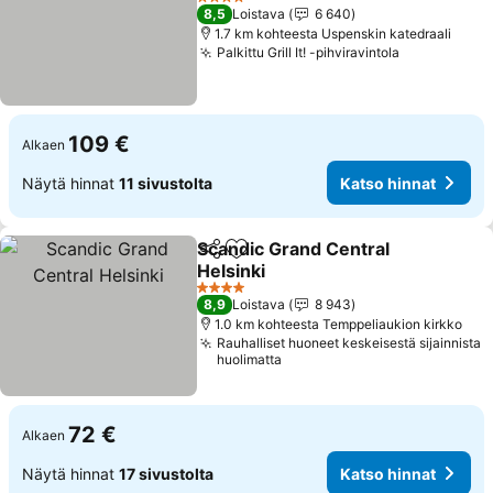
Katso hinnat
4 Tähtiluokitus
8,5
Loistava
6 640
1.7 km kohteesta Uspenskin katedraali
Palkittu Grill It! -pihviravintola
Katso hinn
109 €
Alkaen
Näytä hinnat
11 sivustolta
Katso hinnat
Scandic Grand Central
Jaa
Lisää suosikkeihin
Helsinki
Katso hinnat
4 Tähtiluokitus
8,9
Loistava
8 943
1.0 km kohteesta Temppeliaukion kirkko
Rauhalliset huoneet keskeisestä sijainnista
huolimatta
72 €
Alkaen
Näytä hinnat
17 sivustolta
Katso hinnat