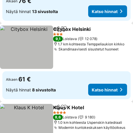
76 €
Alkaen
Näytä hinnat
13 sivustolta
Katso hinnat
Citybox Helsinki
Jaa
Lisää suosikkeihin
Katso hinn
3 Tähtiluokitus
9,1
Loistava
12 078
1.7 km kohteesta Temppeliaukion kirkko
Skandinaavisesti sisustetut huoneet
Katso 
61 €
Alkaen
Näytä hinnat
8 sivustolta
Katso hinnat
Klaus K Hotel
Jaa
Lisää suosikkeihin
Katso hinnat
4 Tähtiluokitus
8,6
Loistava
9 180
1.0 km kohteesta Uspenskin katedraali
Modernin kuntokeskuksen käyttöoikeus
Kat