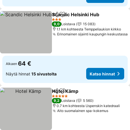
Scandic Helsinki Hub
Jaa
Lisää suosikkeihin
Katso
3 Tähtiluokitus
9,0
Loistava
15 083
1.1 km kohteesta Temppeliaukion kirkko
Erinomainen sijainti kaupungin keskustassa
K
64 €
Alkaen
Näytä hinnat
15 sivustolta
Katso hinnat
Hotel Kämp
Jaa
Lisää suosikkeihin
Katso hinnat
5 Tähtiluokitus
9,2
Loistava
5 560
0.7 km kohteesta Uspenskin katedraali
Aito suomalainen spa-kokemus
Katso hin