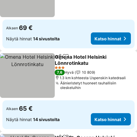
69 €
Alkaen
Näytä hinnat
14 sivustolta
Katso hinnat
Omena Hotel Helsinki
Jaa
Lisää suosikkeihin
Lönnrotinkatu
Katso hinnat
3 Tähtiluokitus
7,6
Hyvä
10 809
1.3 km kohteesta Uspenskin katedraali
Äänieristetyt huoneet rauhallisiin
oleskeluihin
65 €
Alkaen
Näytä hinnat
14 sivustolta
Katso hinnat