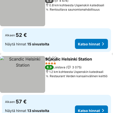
6,9
4 674
0.8 km kohteesta Uspenskin katedraali
Rentouttava saunomismahdollisuus
Katso 
52 €
Alkaen
Näytä hinnat
15 sivustolta
Katso hinnat
Scandic Helsinki Station
Jaa
Lisää suosikkeihin
Ka
4 Tähtiluokitus
8,9
Loistava
3 075
1.2 km kohteesta Uspenskin katedraali
Restaurant Verden kansainvälinen keittiö
Ka
57 €
Alkaen
Näytä hinnat
13 sivustolta
Katso hinnat