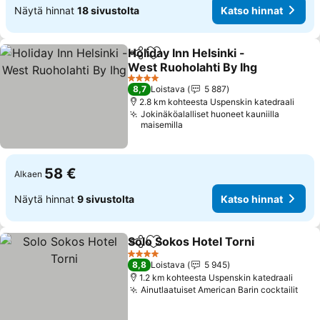
Näytä hinnat
18 sivustolta
Katso hinnat
Holiday Inn Helsinki -
Jaa
Lisää suosikkeihin
West Ruoholahti By Ihg
Katso hinnat
4 Tähtiluokitus
8,7
Loistava
5 887
2.8 km kohteesta Uspenskin katedraali
Jokinäköalalliset huoneet kauniilla
maisemilla
58 €
Alkaen
Näytä hinnat
9 sivustolta
Katso hinnat
Solo Sokos Hotel Torni
Jaa
Lisää suosikkeihin
Kat
4 Tähtiluokitus
8,8
Loistava
5 945
1.2 km kohteesta Uspenskin katedraali
Ainutlaatuiset American Barin cocktailit
Kats