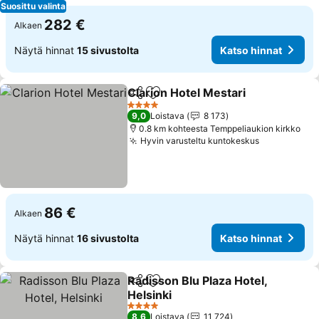
Suosittu valinta
282 €
Alkaen
Näytä hinnat
15 sivustolta
Katso hinnat
Clarion Hotel Mestari
Jaa
Lisää suosikkeihin
Katso
4 Tähtiluokitus
9,0
Loistava
8 173
0.8 km kohteesta Temppeliaukion kirkko
Hyvin varusteltu kuntokeskus
Katso hinn
86 €
Alkaen
Näytä hinnat
16 sivustolta
Katso hinnat
Radisson Blu Plaza Hotel,
Jaa
Lisää suosikkeihin
Helsinki
Katso hinnat
4 Tähtiluokitus
8,6
Loistava
11 724