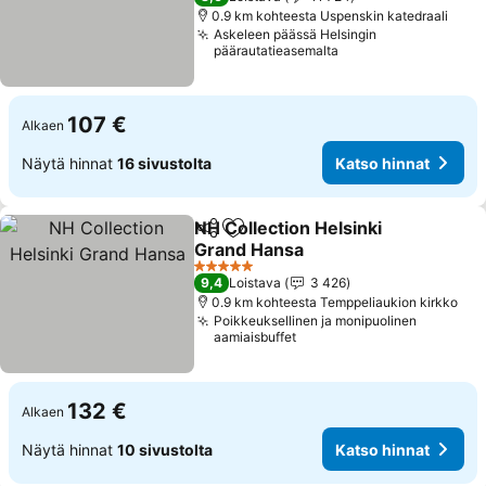
0.9 km kohteesta Uspenskin katedraali
Askeleen päässä Helsingin
päärautatieasemalta
107 €
Alkaen
Näytä hinnat
16 sivustolta
Katso hinnat
NH Collection Helsinki
Jaa
Lisää suosikkeihin
Grand Hansa
Katso hinnat
5 Tähtiluokitus
9,4
Loistava
3 426
0.9 km kohteesta Temppeliaukion kirkko
Poikkeuksellinen ja monipuolinen
aamiaisbuffet
132 €
Alkaen
Näytä hinnat
10 sivustolta
Katso hinnat