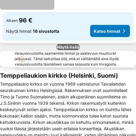
96 €
Alkaen
Näytä hinnat
16 sivustolta
Katso hinnat
Näytä lisää
Varaussivustoilta saamamme hinnat ja saatavuus muuttuvat
jatkuvasti. Tämä tarkoittaa sitä, että et välttämättä aina löydä
varaussivustolta täsmälleen samaa tarjousta kuin trivagosta.
Temppeliaukion kirkko (Helsinki, Suomi)
Temppeliaukio kirkko on vuonna 1969 valmistunut Taivallahden
seurakunnan kirkko Helsingissä. Rakennuksen ovat suunnitelleet
Timo ja Tuomo Suomalainen, joskin alkuperäinen suunnitelma on
J.S.Sirénin vuonna 1939 tekemä. Kirkon rakennustyöt kuitenkin
keskeytyivät sotien ajaksi. Temppeliaukion kirkko on louhittu lähes
kokonaan kallion sisään, mutta luonnonvaloa tulee katon suurista
kattoikkunoista. Kirkon akustiikkaa on kehuttu erinomaiseksi, minkä
vuoksi tilassa järjestetään usein erilaisia konsertteja. Akustiikan
salaisuudeksi on mainittu juuri kallioseinät, joiden jättäminen näkyviin