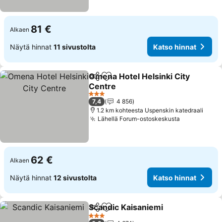
81 €
Alkaen
Näytä hinnat
11 sivustolta
Katso hinnat
Omena Hotel Helsinki City
Jaa
Lisää suosikkeihin
Centre
Katso hinnat
3 Tähtiluokitus
7,4
4 856
1.2 km kohteesta Uspenskin katedraali
Lähellä Forum-ostoskeskusta
Katso hinn
62 €
Alkaen
Näytä hinnat
12 sivustolta
Katso hinnat
Scandic Kaisaniemi
Jaa
Lisää suosikkeihin
Katso h
3 Tähtiluokitus