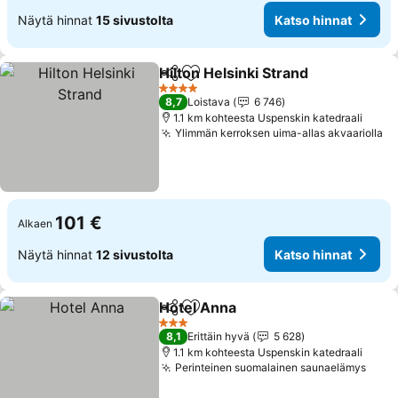
Näytä hinnat
15 sivustolta
Katso hinnat
Hilton Helsinki Strand
Jaa
Lisää suosikkeihin
Kats
4 Tähtiluokitus
8,7
Loistava
6 746
1.1 km kohteesta Uspenskin katedraali
Ylimmän kerroksen uima-allas akvaariolla
Ka
101 €
Alkaen
Näytä hinnat
12 sivustolta
Katso hinnat
Hotel Anna
Jaa
Lisää suosikkeihin
Katso hinnat
3 Tähtiluokitus
8,1
Erittäin hyvä
5 628
1.1 km kohteesta Uspenskin katedraali
Perinteinen suomalainen saunaelämys
Kats