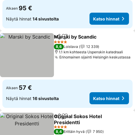
95 €
Alkaen
Näytä hinnat
14 sivustolta
Katso hinnat
Marski by Scandic
Jaa
Lisää suosikkeihin
Katso hi
4 Tähtiluokitus
8,6
Loistava
12 339
1.1 km kohteesta Uspenskin katedraali
Erinomainen sijainti Helsingin keskustassa
Ka
57 €
Alkaen
Näytä hinnat
16 sivustolta
Katso hinnat
Original Sokos Hotel
Jaa
Lisää suosikkeihin
Presidentti
Katso hinnat
4 Tähtiluokitus
8,4
Erittäin hyvä
7 950