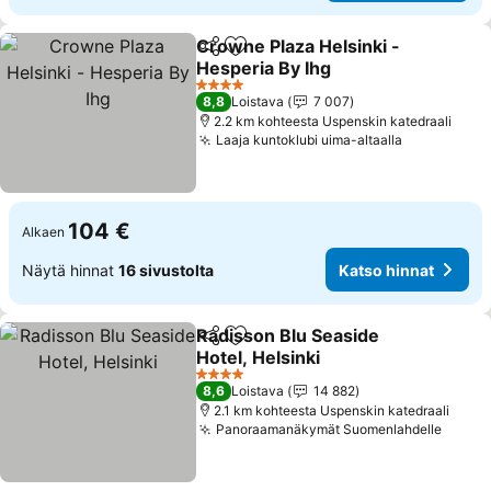
Crowne Plaza Helsinki -
Jaa
Lisää suosikkeihin
Hesperia By Ihg
Katso hinnat
4 Tähtiluokitus
8,8
Loistava
7 007
2.2 km kohteesta Uspenskin katedraali
Laaja kuntoklubi uima-altaalla
Katso hinn
104 €
Alkaen
Näytä hinnat
16 sivustolta
Katso hinnat
Radisson Blu Seaside
Jaa
Lisää suosikkeihin
Hotel, Helsinki
Katso hinnat
4 Tähtiluokitus
8,6
Loistava
14 882
2.1 km kohteesta Uspenskin katedraali
Panoraamanäkymät Suomenlahdelle
Katso