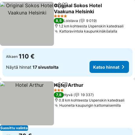
Original Sokos Hotel
Jaa
Lisää suosikkeihin
Vaakuna Helsinki
Katso hinnat
4 Tähtiluokitus
8,5
Loistava
9 019
1.2 km kohteesta Uspenskin katedraali
Kattoravintola kaupunkinäköalalla
Katso h
110 €
Alkaen
Näytä hinnat
17 sivustolta
Katso hinnat
Hotel Arthur
Jaa
Lisää suosikkeihin
Katso hinnat
3 Tähtiluokitus
7,8
Hyvä
19 337
0.8 km kohteesta Uspenskin katedraali
Huoneita kaupungin kattomaisemilla
Katso 
Suosittu valinta