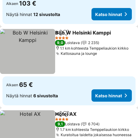
103 €
Alkaen
Näytä hinnat
12 sivustolta
Katso hinnat
Bob W Helsinki Kamppi
Jaa
Lisää suosikkeihin
Kat
4 Tähtiluokitus
9,0
Loistava
2 235
1.1 km kohteesta Temppeliaukion kirkko
Kattosauna ja lounge
Katso hinnat
65 €
Alkaen
Näytä hinnat
6 sivustolta
Katso hinnat
Hotel AX
Jaa
Lisää suosikkeihin
Katso hinnat
4 Tähtiluokitus
9,1
Loistava
6 704
1.7 km kohteesta Temppeliaukion kirkko
Kuratoitua taidetta jokaisessa huoneessa
Ka