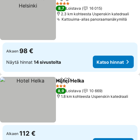
Jaa
Lisää suosikkeihin
Kats
4 Tähtiluokitus
8,7
Loistava
16 015
2.3 km kohteesta Uspenskin katedraali
Kattouima-allas panoraamanäkymillä
Katso
98 €
Alkaen
Näytä hinnat
14 sivustolta
Katso hinnat
Hotel Helka
Jaa
Lisää suosikkeihin
Katso hinnat
3 Tähtiluokitus
8,9
Loistava
10 669
1.8 km kohteesta Uspenskin katedraali
112 €
Alkaen