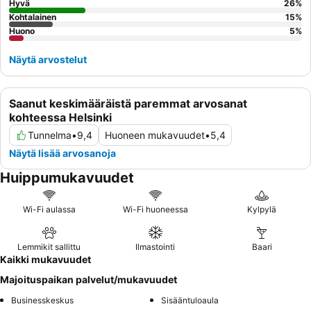
Hyvä
26
%
Kohtalainen
15
%
Huono
5
%
Näytä arvostelut
Saanut keskimääräistä paremmat arvosanat
kohteessa Helsinki
Tunnelma
•
9,4
Huoneen mukavuudet
•
5,4
Näytä lisää arvosanoja
Huippumukavuudet
Wi-Fi aulassa
Wi-Fi huoneessa
Kylpylä
Lemmikit sallittu
Ilmastointi
Baari
Kaikki mukavuudet
Majoituspaikan palvelut/mukavuudet
Businesskeskus
Sisääntuloaula