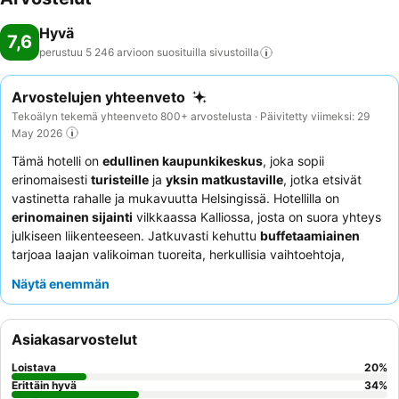
Hyvä
7,6
perustuu 5 246 arvioon suosituilla
sivustoilla
Arvostelujen yhteenveto
Tekoälyn tekemä yhteenveto 800+ arvostelusta · Päivitetty viimeksi: 29
May 2026
Tämä hotelli on
edullinen kaupunkikeskus
, joka sopii
erinomaisesti
turisteille
ja
yksin matkustaville
, jotka etsivät
vastinetta rahalle ja mukavuutta Helsingissä. Hotellilla on
erinomainen sijainti
vilkkaassa Kalliossa, josta on suora yhteys
julkiseen liikenteeseen. Jatkuvasti kehuttu
buffetaamiainen
tarjoaa laajan valikoiman tuoreita, herkullisia vaihtoehtoja,
mukaan lukien vegaanisia ja gluteenittomia vaihtoehtoja.
Näytä enemmän
Asiakkaat kehuvat jatkuvasti
hotellin henkilökuntaa
poikkeuksellisen ystävällisestä ja avuliaasta palvelusta.
Rauhallisempaa kokemusta kaipaavat asiakkaat saattavat pitää
Asiakasarvostelut
enemmän huoneista, jotka eivät avaudu kadulle päin.
Loistava
20
%
Erittäin hyvä
34
%