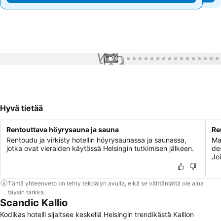
1 / 71
Hyvä tietää
Rentouttava höyrysauna ja sauna
Re
Rentoudu ja virkisty hotellin höyrysaunassa ja saunassa,
Ma
jotka ovat vieraiden käytössä Helsingin tutkimisen jälkeen.
de
Jo
Tämä yhteenveto on tehty tekoälyn avulla, eikä se välttämättä ole aina
täysin tarkka.
Scandic Kallio
Kodikas hotelli sijaitsee keskellä Helsingin trendikästä Kallion