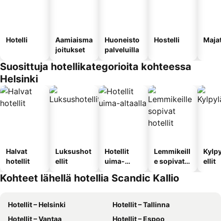
Hotelli
Aamiaisma
Huoneisto
Hostelli
Maja
joitukset
palveluilla
Suosittuja hotellikategorioita kohteessa
Helsinki
Halvat
Luksushot
Hotellit
Lemmikeill
Kylp
hotellit
ellit
uima-
e sopivat
ellit
altaalla
hotellit
Kohteet lähellä hotellia Scandic Kallio
Hotellit – Helsinki
Hotellit – Tallinna
Hotellit – Vantaa
Hotellit – Espoo