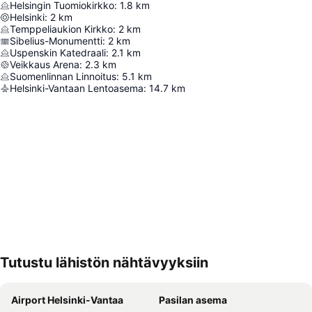
Helsingin Tuomiokirkko
:
1.8
km
Helsinki
:
2
km
Temppeliaukion Kirkko
:
2
km
Sibelius-Monumentti
:
2
km
Uspenskin Katedraali
:
2.1
km
Veikkaus Arena
:
2.3
km
Suomenlinnan Linnoitus
:
5.1
km
Helsinki-Vantaan Lentoasema
:
14.7
km
Tutustu lähistön nähtävyyksiin
Laajenna kartta
Airport Helsinki-Vantaa
Pasilan asema