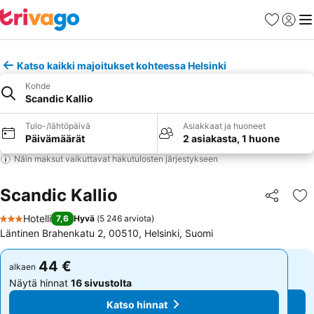
Suosikit
Kirjaud
Val
Katso kaikki majoitukset kohteessa Helsinki
Kohde
Scandic Kallio
Tulo-/lähtöpäivä
Asiakkaat ja huoneet
Päivämäärät
2 asiakasta, 1 huone
Näin maksut vaikuttavat hakutulosten järjestykseen
Scandic Kallio
Jaa
Li
Hotelli
7,6
Hyvä
(
5 246 arviota
)
3 Tähtiluokitus
Läntinen Brahenkatu 2, 00510, Helsinki, Suomi
44 €
44 €
alkaen
alkaen
Näytä hinnat
16 sivustolta
Näytä hinnat
16 sivustolta
Katso hinnat
Katso hinnat