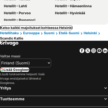
Hotellit – Lahti
Hotellit – Hämeenlinna
Hotellit – Porvoo
Hotellit – Hyvinkää
Hotellit – Raasepori
Katso kaikki majoitukset kohteessa Helsinki
Hotellihaku
Eurooppa
Suomi
Etelä-Suomi
Helsinki
Scandic Kallio
Facebook
Twitter
Insta
Yo
Valitse maasi
Lisää Googleen
Löydä tuloksemme helposti: lisää
trivago ensisijaiseksi lähteeksi
Googlessa.
Yritys
Tuotteemme