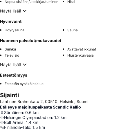
Nopea sisään-/uloskirjautuminen
Hissi
Näytä lisää
Hyvinvointi
Höyrysauna
Sauna
Huoneen palvelut/mukavuudet
Suihku
Avattavat ikkunat
Televisio
Hiustenkuivaaja
Näytä lisää
Esteettömyys
Esteetön pysäköintialue
Sijainti
Läntinen Brahenkatu 2, 00510, Helsinki, Suomi
Etäisyys majoituspaikasta Scandic Kallio
Sörnäinen
:
0.6
km
Helsingin Olympiastadion
:
1.2
km
Bolt Arena
:
1.4
km
Finlandia-Talo
:
1.5
km