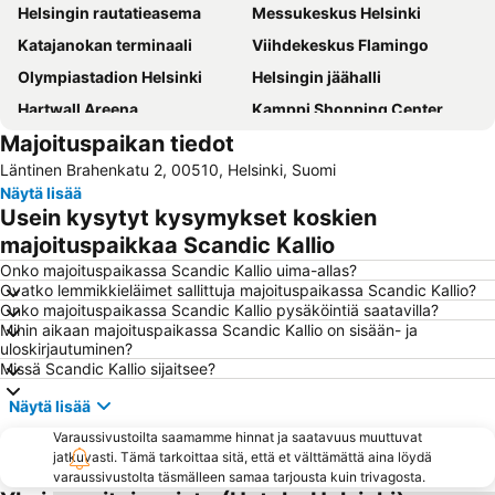
Helsingin rautatieasema
Messukeskus Helsinki
Katajanokan terminaali
Viihdekeskus Flamingo
Olympiastadion Helsinki
Helsingin jäähalli
Hartwall Areena
Kamppi Shopping Center
Majoituspaikan tiedot
Linnanmäki
Suomenlinna
Läntinen Brahenkatu 2, 00510, Helsinki, Suomi
Vesipuisto Serena
Tikkurilan matkakeskus
Näytä lisää
Old Porvoo
Korkeasaari
Usein kysytyt kysymykset koskien
Jumbo
Tuska Open Air Metal Festival
majoituspaikkaa Scandic Kallio
Länsisatama
Jätkäsaari
Onko majoituspaikassa Scandic Kallio uima-allas?
Ovatko lemmikkieläimet sallittuja majoituspaikassa Scandic Kallio?
Kalasatama
Kaapelitehdas
Onko majoituspaikassa Scandic Kallio pysäköintiä saatavilla?
Mihin aikaan majoituspaikassa Scandic Kallio on sisään- ja
Itis
Otaniemi
uloskirjautuminen?
Kauppatori
Nuuksio National Park
Missä Scandic Kallio sijaitsee?
Vuosaari
Herttoniemi
Näytä lisää
Shopping centre Iso Omena
Sörnäinen
Varaussivustoilta saamamme hinnat ja saatavuus muuttuvat
jatkuvasti. Tämä tarkoittaa sitä, että et välttämättä aina löydä
Kampin linja-autoasema
Tiedekeskus Heureka
varaussivustolta täsmälleen samaa tarjousta kuin trivagosta.
Kallio Church
Finlandia Hall