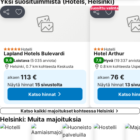
Yksi suosituimmista (Hotels, Helsinki)
Suosittu valinta
Munkkiniemi
Lönnrotinkatu
Jaa
Lisää suosikkeihin
Jaa
Lisää suosikk
Espoon rautatieasema
Sello Shopping Mall
Senaatintori
Töölönlahti Bay
Viking Line
Dipoli
Ateneumin taidemuseo
Aleksanterinkatu
Hotelli
Hotelli
5 Tähtiluokitus
3 Tähtiluokitus
Lapland Hotels Bulevardi
Hotel Arthur
Kino Tapiola
Kämp Galleria
9,6
7,8
Loistava
(
5 035 arviota
)
Hyvä
(
19 337 arviot
Helsingin tuomiokirkko
Helsingin musiikkitalo
Helsinki, 0.7 km kohteesta Keskusta
0.8 km kohteesta Uspe
Finnish National Opera
Eteläsatama
113 €
76 €
alkaen
alkaen
Näytä hinnat
15 sivustolta
Näytä hinnat
13 sivu
Katso hinnat
Katso hin
Katso kaikki majoitukset kohteessa Helsinki
Helsinki: Muita majoituksia