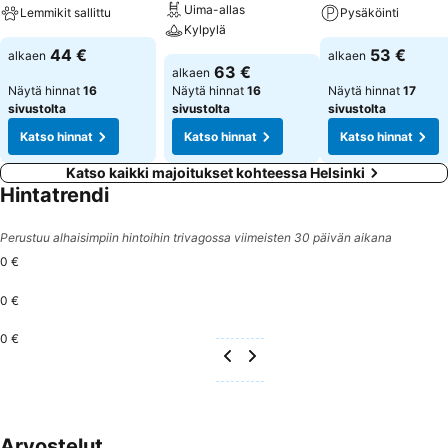
Uima-allas
Lemmikit sallittu
Pysäköinti
Kylpylä
44 €
53 €
alkaen
alkaen
63 €
alkaen
Näytä hinnat
16
Näytä hinnat
16
Näytä hinnat
17
sivustolta
sivustolta
sivustolta
Katso hinnat
Katso hinnat
Katso hinnat
Katso kaikki majoitukset kohteessa Helsinki
Hintatrendi
Perustuu alhaisimpiin hintoihin trivagossa viimeisten 30 päivän aikana
0 €
0 €
0 €
Arvostelut