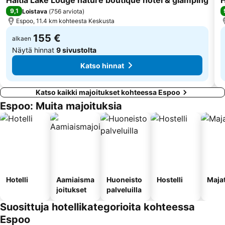
Haltia Lake Lodge nature boutique hotel & glamping
H
9,1
Loistava
(
756 arviota
)
Espoo, 11.4 km kohteesta Keskusta
155 €
alkaen
Näytä hinnat
9 sivustolta
Katso hinnat
Katso kaikki majoitukset kohteessa Espoo
Espoo: Muita majoituksia
Hotelli
Aamiaisma
Huoneisto
Hostelli
Maja
joitukset
palveluilla
Suosittuja hotellikategorioita kohteessa
Espoo