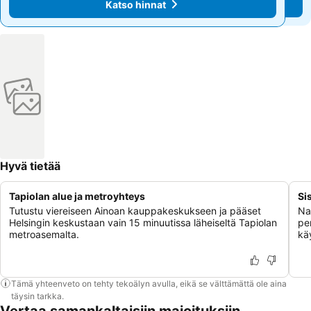
Katso hinnat
Katso hinnat
Hyvä tietää
Tapiolan alue ja metroyhteys
Si
Tutustu viereiseen Ainoan kauppakeskukseen ja pääset
Nau
Helsingin keskustaan vain 15 minuutissa läheiseltä Tapiolan
pe
metroasemalta.
kä
Tämä yhteenveto on tehty tekoälyn avulla, eikä se välttämättä ole aina
täysin tarkka.