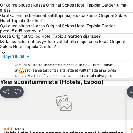
Onko majoituspaikassa Original Sokos Hotel Tapiola Garden uima-
Kaapelitehdas
Itis
allas?
Otaniemi
Kauppatori
Ovatko lemmikkieläimet sallittuja majoituspaikassa Original Sokos
Hotel Tapiola Garden?
Nuuksio National Park
Vuosaari
Onko majoituspaikassa Original Sokos Hotel Tapiola Garden
pysäköintiä saatavilla?
Herttoniemi
Shopping centre Iso Omena
Missä Original Sokos Hotel Tapiola Garden sijaitsee?
Sörnäinen
Kampin linja-autoasema
Mitkä suositut nähtävyydet ovat lähellä majoituspaikkaa Original
Sokos Hotel Tapiola Garden?
Tiedekeskus Heureka
Kallio Church
Näytä lisää
Finlandia Hall
Munkkiniemi
Varaussivustoilta saamamme hinnat ja saatavuus muuttuvat
Lönnrotinkatu
Espoon rautatieasema
jatkuvasti. Tämä tarkoittaa sitä, että et välttämättä aina löydä
Sello Shopping Mall
Senaatintori
varaussivustolta täsmälleen samaa tarjousta kuin trivagosta.
Yksi suosituimmista (Hotels, Espoo)
Töölönlahti Bay
Viking Line
Dipoli
Ateneumin taidemuseo
Jaa
Lisää suosikkeihin
J
Aleksanterinkatu
Kino Tapiola
Kämp Galleria
Helsingin tuomiokirkko
Helsingin musiikkitalo
Finnish National Opera
Eteläsatama
Kampin kappeli
Hotelli
3 Tähtiluokitus
3