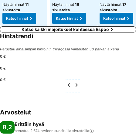
Näytä hinnat
11
Näytä hinnat
16
Näytä hinnat
17
sivustolta
sivustolta
sivustolta
Katso hinnat
Katso hinnat
Katso hinnat
Katso kaikki majoitukset kohteessa Espoo
Hintatrendi
Perustuu alhaisimpiin hintoihin trivagossa viimeisten 30 päivän aikana
0 €
0 €
0 €
Arvostelut
Erittäin hyvä
8,2
perustuu 2 674 arvioon suosituilla
sivustoilla