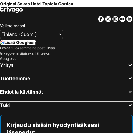
Original Sokos Hotel Tapiola Garden
Facebook
Twitter
Insta
Yo
Valitse maasi
Lisää Googleen
Löydä tuloksemme helposti: lisää
trivago ensisijaiseksi lähteeksi
Googlessa.
Yritys
Tuotteemme
Ehdot ja käytännöt
Tuki
Kirjaudu sisään hyödyntääksesi
jäsenedut