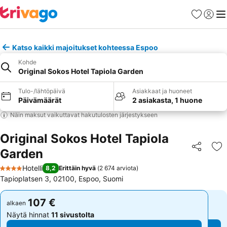
Suosikit
Kirjaud
Val
Katso kaikki majoitukset kohteessa Espoo
Kohde
Original Sokos Hotel Tapiola Garden
Tulo-/lähtöpäivä
Asiakkaat ja huoneet
Päivämäärät
2 asiakasta, 1 huone
Näin maksut vaikuttavat hakutulosten järjestykseen
Original Sokos Hotel Tapiola
Garden
Jaa
Li
Hotelli
8,2
Erittäin hyvä
(
2 674 arviota
)
4 Tähtiluokitus
Tapioplatsen 3, 02100, Espoo, Suomi
107 €
107 €
alkaen
alkaen
Näytä hinnat
11 sivustolta
Näytä hinnat
11 sivustolta