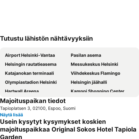
Tutustu lähistön nähtävyyksiin
Laajenna kartta
Airport Helsinki-Vantaa
Pasilan asema
Helsingin rautatieasema
Messukeskus Helsinki
Katajanokan terminaali
Viihdekeskus Flamingo
Olympiastadion Helsinki
Helsingin jäähalli
Hartwall Areena
Kamppi Shopping Center
Majoituspaikan tiedot
Linnanmäki
Suomenlinna
Tapioplatsen 3, 02100, Espoo, Suomi
Vesipuisto Serena
Tikkurilan matkakeskus
Näytä lisää
Korkeasaari
Jumbo
Usein kysytyt kysymykset koskien
Tuska Open Air Metal Festival
Länsisatama
majoituspaikkaa Original Sokos Hotel Tapiola
Garden
Jätkäsaari
Kalasatama