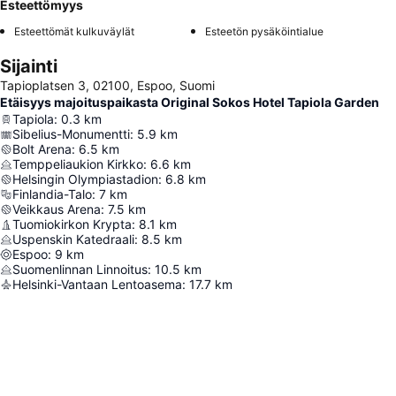
Esteettömyys
Esteettömät kulkuväylät
Esteetön pysäköintialue
Sijainti
Tapioplatsen 3, 02100, Espoo, Suomi
Etäisyys majoituspaikasta Original Sokos Hotel Tapiola Garden
Tapiola
:
0.3
km
Sibelius-Monumentti
:
5.9
km
Bolt Arena
:
6.5
km
Temppeliaukion Kirkko
:
6.6
km
Helsingin Olympiastadion
:
6.8
km
Finlandia-Talo
:
7
km
Veikkaus Arena
:
7.5
km
Tuomiokirkon Krypta
:
8.1
km
Uspenskin Katedraali
:
8.5
km
Espoo
:
9
km
Suomenlinnan Linnoitus
:
10.5
km
Helsinki-Vantaan Lentoasema
:
17.7
km