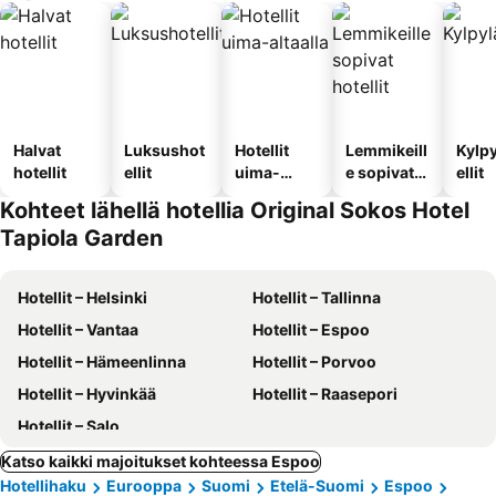
Halvat
Luksushot
Hotellit
Lemmikeill
Kylp
hotellit
ellit
uima-
e sopivat
ellit
altaalla
hotellit
Kohteet lähellä hotellia Original Sokos Hotel
Tapiola Garden
Hotellit – Helsinki
Hotellit – Tallinna
Hotellit – Vantaa
Hotellit – Espoo
Hotellit – Hämeenlinna
Hotellit – Porvoo
Hotellit – Hyvinkää
Hotellit – Raasepori
Hotellit – Salo
Katso kaikki majoitukset kohteessa Espoo
Hotellihaku
Eurooppa
Suomi
Etelä-Suomi
Espoo