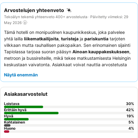
Arvostelujen yhteenveto
Tekoälyn tekemä yhteenveto 400+ arvostelusta · Päivitetty viimeksi: 29
May 2026
Tämä hotelli on monipuolinen kaupunkikeskus, joka palvelee
yhtä lailla
liikematkailijoita
,
turisteja
ja
pariskuntia
tarjoten
vilkkaan mutta rauhallisen pakopaikan. Sen erinomainen sijainti
Tapiolassa tarjoaa suoran pääsyn
Ainoan kauppakeskukseen
,
metroon ja bussireiteille, mikä tekee matkustamisesta Helsingin
keskustaan vaivatonta. Asiakkaat voivat nauttia arvostetusta
saunasta ja uima-altaasta
rentoutuakseen päivän aktiviteettien
Näytä enemmän
jälkeen. Henkilökunta saa jatkuvasti kiitosta ystävällisestä ja
ammattitaitoisesta käytöksestään, ja
aamiaisbuffetia
kehutaan
usein sen monipuolisuudesta ja runsaudesta. Todella
Asiakasarvostelut
ainutlaatuisen kokemuksen saamiseksi harkitse karvaisen
ystäväsi tuomista mukaan, sillä hotelli on tunnetusti
Loistava
30
%
koiraystävällinen
jopa ravintolassa.
Erittäin hyvä
42
%
Hyvä
19
%
Kohtalainen
5
%
Huono
4
%