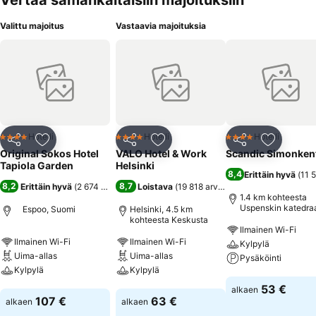
Vertaa samankaltaisiin majoituksiin
Valittu majoitus
Vastaavia majoituksia
Hotelli
Hotelli
Hotelli
4 Tähtiluokitus
4 Tähtiluokitus
4 Tähtiluokitus
Jaa
Lisää suosikkeihin
Jaa
Lisää suosikkeihin
Jaa
Lisää suo
Original Sokos Hotel
VALO Hotel & Work
Scandic Simonken
Tapiola Garden
Helsinki
8,4
Erittäin hyvä
(
11 
8,2
8,7
Erittäin hyvä
(
2 674 arviota
)
Loistava
(
19 818 arviota
)
1.4 km kohteesta
Uspenskin katedraa
Espoo, Suomi
Helsinki, 4.5 km
kohteesta Keskusta
Ilmainen Wi-Fi
Ilmainen Wi-Fi
Ilmainen Wi-Fi
Kylpylä
Uima-allas
Uima-allas
Pysäköinti
Kylpylä
Kylpylä
Katso hinnat
53 €
alkaen
Katso hinnat
Katso hinnat
107 €
63 €
alkaen
alkaen