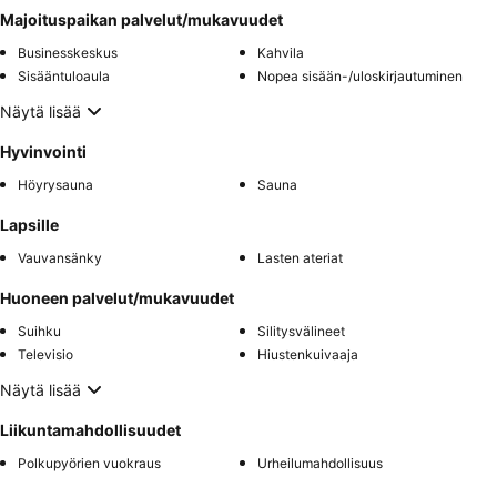
Majoituspaikan palvelut/mukavuudet
Businesskeskus
Kahvila
Sisääntuloaula
Nopea sisään-/uloskirjautuminen
Näytä lisää
Hyvinvointi
Höyrysauna
Sauna
Lapsille
Vauvansänky
Lasten ateriat
Huoneen palvelut/mukavuudet
Suihku
Silitysvälineet
Televisio
Hiustenkuivaaja
Näytä lisää
Liikuntamahdollisuudet
Polkupyörien vuokraus
Urheilumahdollisuus