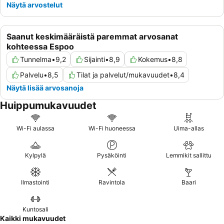
Näytä arvostelut
Saanut keskimääräistä paremmat arvosanat
kohteessa Espoo
Tunnelma
•
9,2
Sijainti
•
8,9
Kokemus
•
8,8
Palvelu
•
8,5
Tilat ja palvelut/mukavuudet
•
8,4
Näytä lisää arvosanoja
Huippumukavuudet
Wi-Fi aulassa
Wi-Fi huoneessa
Uima-allas
Kylpylä
Pysäköinti
Lemmikit sallittu
Ilmastointi
Ravintola
Baari
Kuntosali
Kaikki mukavuudet