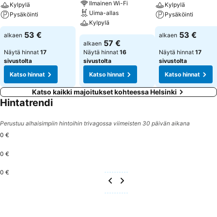
Ilmainen Wi-Fi
Kylpylä
Kylpylä
Uima-allas
Pysäköinti
Pysäköinti
Kylpylä
53 €
53 €
alkaen
alkaen
57 €
alkaen
Näytä hinnat
17
Näytä hinnat
16
Näytä hinnat
17
sivustolta
sivustolta
sivustolta
Katso hinnat
Katso hinnat
Katso hinnat
Katso kaikki majoitukset kohteessa Helsinki
Hintatrendi
Perustuu alhaisimpiin hintoihin trivagossa viimeisten 30 päivän aikana
0 €
0 €
0 €