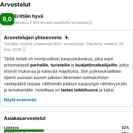
Arvostelut
Erittäin hyvä
8,0
perustuu 5 503 arvioon suosituilla
sivustoilla
Arvostelujen yhteenveto
Tekoälyn tekemä yhteenveto 900+ arvostelusta · Päivitetty viimeksi: 29
May 2026
Tämä hotelli on monipuolinen kaupunkikeskus, joka sopii
erinomaisesti
perheille
,
turisteille
ja
budjettimatkailijoille
, jotka
etsivät mukavaa ja kätevää majoitusta. Sen poikkeuksellinen
sijainti suoraan suuren julkisen liikenteen solmukohdan
vastapäätä tarjoaa välittömän pääsyn kaupungin nähtävyyksiin
ja lentokentälle. Hotellissa on
lasten leikkihuone
ja kaksi
saunaa, toinen miehille ja toinen naisille, jotka palvelevat sekä
Näytä enemmän
rentoutumisen että perheen tarpeita. Asiakkaat kehuvat
jatkuvasti monipuolista ja tuoretta
aamiaisbuffetia
, joka sisältää
erinomaisia vegaanisia ja gluteenittomia vaihtoehtoja, sekä
Asiakasarvostelut
avuliasta ja ystävällistä henkilökuntaa. Rauhallisempaa
kokemusta varten asiakkaiden tulisi pyytää huoneita ylemmistä
Loistava
32
%