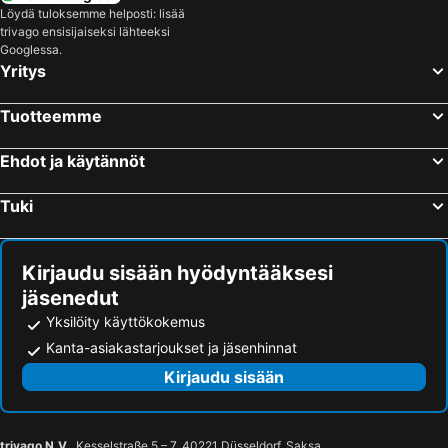
Löydä tuloksemme helposti: lisää
trivago ensisijaiseksi lähteeksi
Googlessa.
Yritys
Tuotteemme
Ehdot ja käytännöt
Tuki
Kirjaudu sisään hyödyntääksesi
jäsenedut
Yksilöity käyttökokemus
Kanta-asiakastarjoukset ja jäsenhinnat
Kirjaudu sisään
trivago N.V.
, Kesselstraße 5 – 7, 40221 Düsseldorf, Saksa