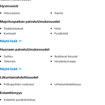
Hyvinvointi
Höyrysauna
Sauna
Majoituspaikan palvelut/mukavuudet
Sisääntuloaula
Hissi
Kuntosali
Pysäköinti
Näytä lisää
Huoneen palvelut/mukavuudet
Suihku
Avattavat ikkunat
Televisio
Hiustenkuivaaja
Näytä lisää
Liikuntamahdollisuudet
Polkupyörien vuokraus
Urheilumahdollisuus
Esteettömyys
Esteetön pysäköintialue