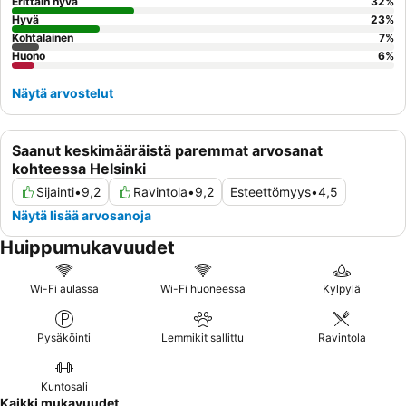
kerroksista tai sisäpihalle päin olevia huoneita.
Erittäin hyvä
32
%
Hyvä
23
%
Kohtalainen
7
%
Huono
6
%
Näytä arvostelut
Saanut keskimääräistä paremmat arvosanat
kohteessa Helsinki
Sijainti
•
9,2
Ravintola
•
9,2
Esteettömyys
•
4,5
Näytä lisää arvosanoja
Huippumukavuudet
Wi-Fi aulassa
Wi-Fi huoneessa
Kylpylä
Pysäköinti
Lemmikit sallittu
Ravintola
Kuntosali
Kaikki mukavuudet