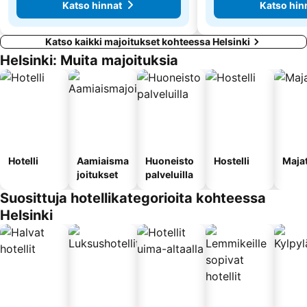
Katso hinnat
Katso hin
Katso kaikki majoitukset kohteessa Helsinki
Helsinki: Muita majoituksia
Hotelli
Aamiaisma
Huoneisto
Hostelli
Maja
joitukset
palveluilla
Suosittuja hotellikategorioita kohteessa
Helsinki