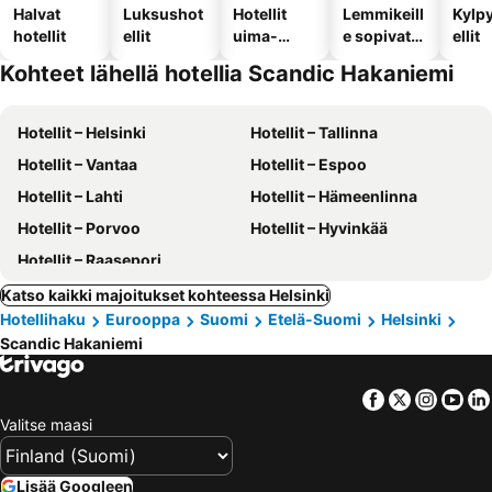
Halvat
Luksushot
Hotellit
Lemmikeill
Kylp
hotellit
ellit
uima-
e sopivat
ellit
altaalla
hotellit
Kohteet lähellä hotellia Scandic Hakaniemi
Hotellit – Helsinki
Hotellit – Tallinna
Hotellit – Vantaa
Hotellit – Espoo
Hotellit – Lahti
Hotellit – Hämeenlinna
Hotellit – Porvoo
Hotellit – Hyvinkää
Hotellit – Raasepori
Katso kaikki majoitukset kohteessa Helsinki
Hotellihaku
Eurooppa
Suomi
Etelä-Suomi
Helsinki
Scandic Hakaniemi
Facebook
Twitter
Insta
Yo
Valitse maasi
Lisää Googleen