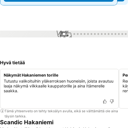
1 / 57
Hyvä tietää
Näkymät Hakaniemen torille
Pe
Tutustu valikoituihin yläkerroksen huoneisiin, joista avautuu
Ren
laaja näkymä vilkkaalle kauppatorille ja aina Itämerelle
kä
saakka.
re
Tämä yhteenveto on tehty tekoälyn avulla, eikä se välttämättä ole aina
täysin tarkka.
Scandic Hakaniemi