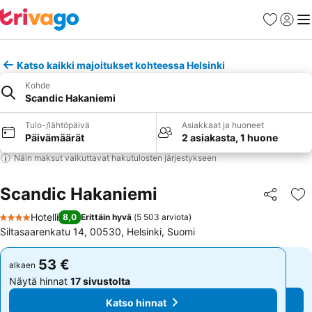
Suosikit
Kirjaud
Val
Katso kaikki majoitukset kohteessa Helsinki
Kohde
Scandic Hakaniemi
Tulo-/lähtöpäivä
Asiakkaat ja huoneet
Päivämäärät
2 asiakasta, 1 huone
Näin maksut vaikuttavat hakutulosten järjestykseen
Scandic Hakaniemi
Jaa
Li
Hotelli
8,0
Erittäin hyvä
(
5 503 arviota
)
4 Tähtiluokitus
Siltasaarenkatu 14, 00530, Helsinki, Suomi
53 €
53 €
alkaen
alkaen
Näytä hinnat
17 sivustolta
Näytä hinnat
17 sivustolta
Katso hinnat
Katso hinnat