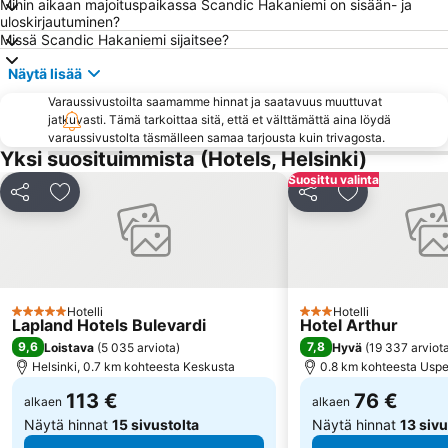
Mihin aikaan majoituspaikassa Scandic Hakaniemi on sisään- ja
Kauppatori
Nuuksio National Park
uloskirjautuminen?
Missä Scandic Hakaniemi sijaitsee?
Vuosaari
Herttoniemi
Näytä lisää
Shopping centre Iso Omena
Sörnäinen
Varaussivustoilta saamamme hinnat ja saatavuus muuttuvat
Kampin linja-autoasema
Tiedekeskus Heureka
jatkuvasti. Tämä tarkoittaa sitä, että et välttämättä aina löydä
Kallio Church
Finlandia Hall
varaussivustolta täsmälleen samaa tarjousta kuin trivagosta.
Yksi suosituimmista (Hotels, Helsinki)
Munkkiniemi
Lönnrotinkatu
Suosittu valinta
Espoon rautatieasema
Sello Shopping Mall
Jaa
Lisää suosikkeihin
Jaa
Lisää suosikk
Senaatintori
Töölönlahti Bay
Viking Line
Dipoli
Ateneumin taidemuseo
Aleksanterinkatu
Kino Tapiola
Kämp Galleria
Hotelli
Hotelli
5 Tähtiluokitus
3 Tähtiluokitus
Lapland Hotels Bulevardi
Hotel Arthur
Helsingin tuomiokirkko
Helsingin musiikkitalo
9,6
7,8
Loistava
(
5 035 arviota
)
Hyvä
(
19 337 arviot
Finnish National Opera
Helsinki, 0.7 km kohteesta Keskusta
Eteläsatama
0.8 km kohteesta Uspe
113 €
76 €
alkaen
alkaen
Näytä hinnat
15 sivustolta
Näytä hinnat
13 sivu