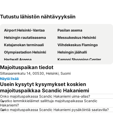
Tutustu lähistön nähtävyyksiin
Laajenna kartta
Airport Helsinki-Vantaa
Pasilan asema
Helsingin rautatieasema
Messukeskus Helsinki
Katajanokan terminaali
Viihdekeskus Flamingo
Olympiastadion Helsinki
Helsingin jäähalli
Hartwall Areena
Kamppi Shopping Center
Majoituspaikan tiedot
Linnanmäki
Suomenlinna
Siltasaarenkatu 14, 00530, Helsinki, Suomi
Vesipuisto Serena
Tikkurilan matkakeskus
Näytä lisää
Old Porvoo
Korkeasaari
Usein kysytyt kysymykset koskien
Jumbo
Tuska Open Air Metal Festival
majoituspaikkaa Scandic Hakaniemi
Länsisatama
Jätkäsaari
Onko majoituspaikassa Scandic Hakaniemi uima-allas?
Ovatko lemmikkieläimet sallittuja majoituspaikassa Scandic
Kalasatama
Kaapelitehdas
Hakaniemi?
Onko majoituspaikassa Scandic Hakaniemi pysäköintiä saatavilla?
Itis
Otaniemi