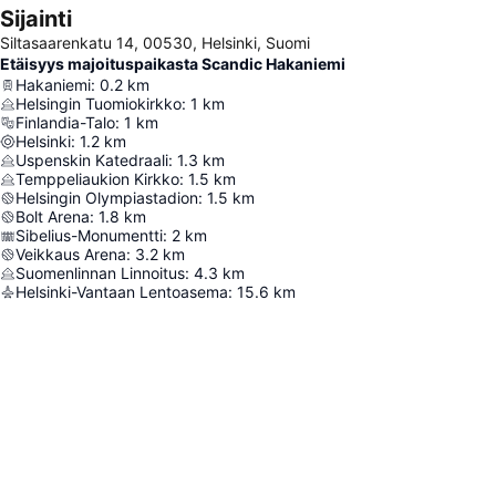
Sijainti
Siltasaarenkatu 14, 00530, Helsinki, Suomi
Etäisyys majoituspaikasta Scandic Hakaniemi
Hakaniemi
:
0.2
km
Helsingin Tuomiokirkko
:
1
km
Finlandia-Talo
:
1
km
Helsinki
:
1.2
km
Uspenskin Katedraali
:
1.3
km
Temppeliaukion Kirkko
:
1.5
km
Helsingin Olympiastadion
:
1.5
km
Bolt Arena
:
1.8
km
Sibelius-Monumentti
:
2
km
Veikkaus Arena
:
3.2
km
Suomenlinnan Linnoitus
:
4.3
km
Helsinki-Vantaan Lentoasema
:
15.6
km