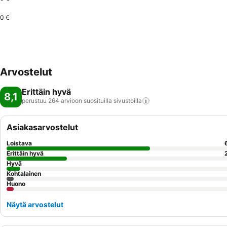
0 €
Arvostelut
Erittäin hyvä
8,1
perustuu 264 arvioon suosituilla
sivustoilla
Asiakasarvostelut
Loistava
Erittäin hyvä
Hyvä
Kohtalainen
Huono
Näytä arvostelut