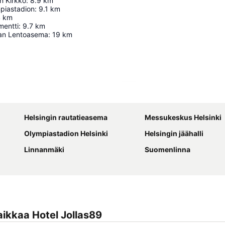
n Kirkko
:
8.9
km
mpiastadion
:
9.1
km
4
km
mentti
:
9.7
km
aan Lentoasema
:
19
km
Laajenna kartta
Helsingin rautatieasema
Messukeskus Helsinki
Olympiastadion Helsinki
Helsingin jäähalli
Linnanmäki
Suomenlinna
ikkaa Hotel Jollas89