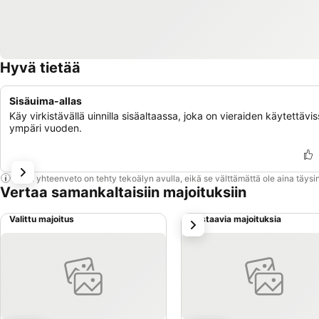
Hyvä tietää
Sisäuima-allas
Käy virkistävällä uinnilla sisäaltaassa, joka on vieraiden käytettävi
ympäri vuoden.
Tämä yhteenveto on tehty tekoälyn avulla, eikä se välttämättä ole aina täysin
Vertaa samankaltaisiin majoituksiin
Valittu majoitus
Vastaavia majoituksia
seuraava