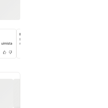
Historiallinen kartanoarkkitehtuuri
Ihastele hotellin klassista arkkitehtuuria. Se oli alun pe
 uimista
rakennettu koulutuslaitos, mikä heijastaa sen historiallis