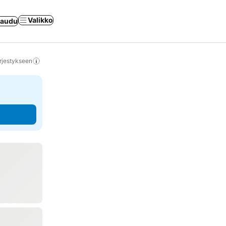
Valikko
jaudu
rjestykseen