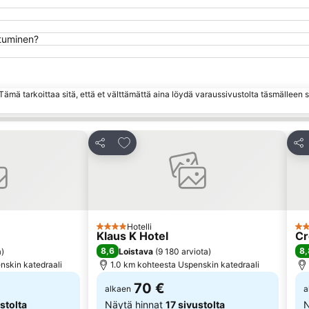
utuminen?
ämä tarkoittaa sitä, että et välttämättä aina löydä varaussivustolta täsmälleen
hin
Lisää suosikkeihin
Jaa
Jaa
Hotelli
4 Tähtiluokitus
4 T
Klaus K Hotel
Cr
8,6
8,
a
)
Loistava
(
9 180 arviota
)
nskin katedraali
1.0 km kohteesta Uspenskin katedraali
70 €
alkaen
a
stolta
Näytä hinnat
17 sivustolta
N