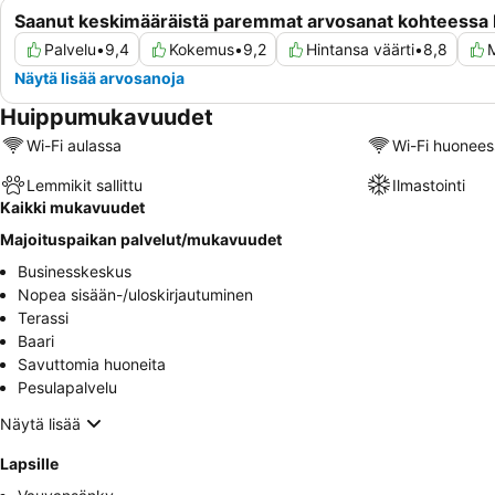
Saanut keskimääräistä paremmat arvosanat kohteessa 
Palvelu
•
9,4
Kokemus
•
9,2
Hintansa väärti
•
8,8
M
Näytä lisää arvosanoja
Huippumukavuudet
Wi-Fi aulassa
Wi-Fi huonees
Lemmikit sallittu
Ilmastointi
Kaikki mukavuudet
Majoituspaikan palvelut/mukavuudet
Businesskeskus
Nopea sisään-/uloskirjautuminen
Terassi
Baari
Savuttomia huoneita
Pesulapalvelu
Näytä lisää
Lapsille