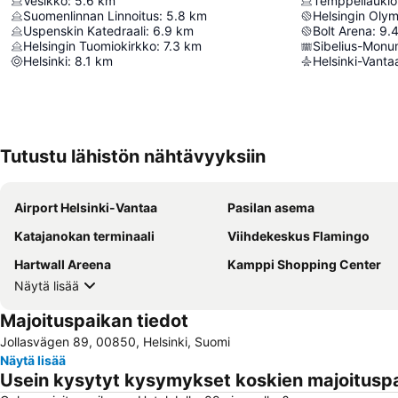
Vesikko
:
5.6
km
Temppeliaukio
Suomenlinnan Linnoitus
:
5.8
km
Helsingin Oly
Uspenskin Katedraali
:
6.9
km
Bolt Arena
:
9.
Helsingin Tuomiokirkko
:
7.3
km
Sibelius-Monu
Helsinki
:
8.1
km
Helsinki-Vant
Tutustu lähistön nähtävyyksiin
Airport Helsinki-Vantaa
Pasilan asema
Katajanokan terminaali
Viihdekeskus Flamingo
Hartwall Areena
Kamppi Shopping Center
Näytä lisää
Majoituspaikan tiedot
Jollasvägen 89, 00850, Helsinki, Suomi
Näytä lisää
Usein kysytyt kysymykset koskien majoituspa