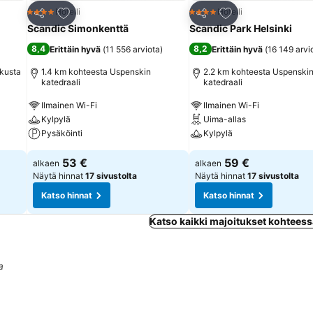
Lisää suosikkeihin
Lisää suosikkeihin
Hotelli
Hotelli
4 Tähtiluokitus
4 Tähtiluokitus
Jaa
Jaa
Scandic Simonkenttä
Scandic Park Helsinki
8,4
8,2
Erittäin hyvä
(
11 556 arviota
)
Erittäin hyvä
(
16 149 arvi
skusta
1.4 km kohteesta Uspenskin
2.2 km kohteesta Uspenski
katedraali
katedraali
Ilmainen Wi-Fi
Ilmainen Wi-Fi
Kylpylä
Uima-allas
Pysäköinti
Kylpylä
53 €
59 €
alkaen
alkaen
Näytä hinnat
17 sivustolta
Näytä hinnat
17 sivustolta
Katso hinnat
Katso hinnat
Katso kaikki majoitukset kohteess
a