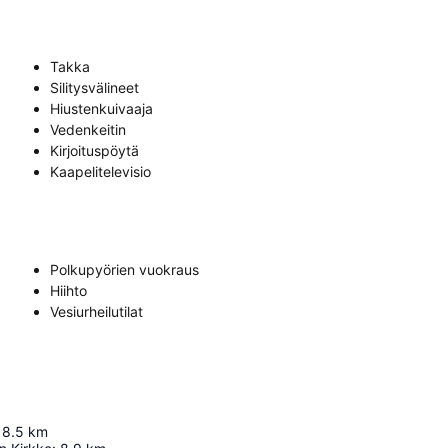
Takka
Silitysvälineet
Hiustenkuivaaja
Vedenkeitin
Kirjoituspöytä
Kaapelitelevisio
Polkupyörien vuokraus
Hiihto
Vesiurheilutilat
8.5
km