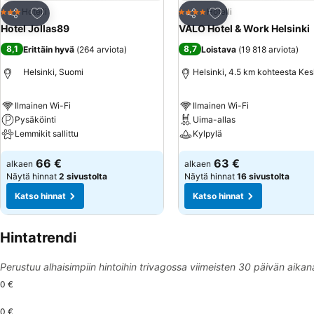
Lisää suosikkeihin
Lisää suosikkeihin
Hotelli
Hotelli
3 Tähtiluokitus
4 Tähtiluokitus
Jaa
Jaa
Hotel Jollas89
VALO Hotel & Work Helsinki
8,1
8,7
Erittäin hyvä
(
264 arviota
)
Loistava
(
19 818 arviota
)
Helsinki, Suomi
Helsinki, 4.5 km kohteesta Ke
Ilmainen Wi-Fi
Ilmainen Wi-Fi
Pysäköinti
Uima-allas
Lemmikit sallittu
Kylpylä
66 €
63 €
alkaen
alkaen
Näytä hinnat
2 sivustolta
Näytä hinnat
16 sivustolta
Katso hinnat
Katso hinnat
Hintatrendi
Perustuu alhaisimpiin hintoihin trivagossa viimeisten 30 päivän aikan
0 €
0 €