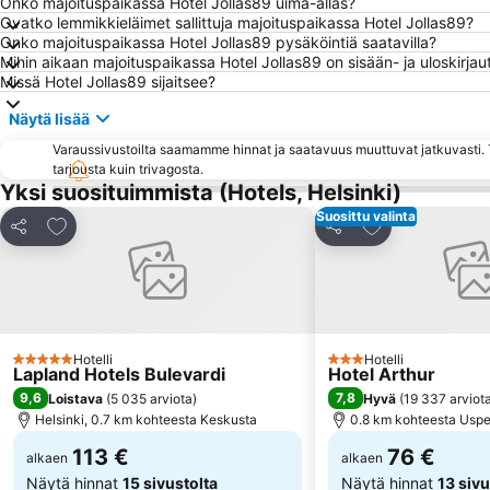
Onko majoituspaikassa Hotel Jollas89 uima-allas?
Ovatko lemmikkieläimet sallittuja majoituspaikassa Hotel Jollas89?
Onko majoituspaikassa Hotel Jollas89 pysäköintiä saatavilla?
Mihin aikaan majoituspaikassa Hotel Jollas89 on sisään- ja uloskirja
Missä Hotel Jollas89 sijaitsee?
Näytä lisää
Varaussivustoilta saamamme hinnat ja saatavuus muuttuvat jatkuvasti. T
tarjousta kuin trivagosta.
Yksi suosituimmista (Hotels, Helsinki)
Suosittu valinta
Lisää suosikkeihin
Lisää suosikkei
Jaa
Jaa
Hotelli
Hotelli
5 Tähtiluokitus
3 Tähtiluokitus
Lapland Hotels Bulevardi
Hotel Arthur
9,6
7,8
Loistava
(
5 035 arviota
)
Hyvä
(
19 337 arviot
Helsinki, 0.7 km kohteesta Keskusta
0.8 km kohteesta Uspe
113 €
76 €
alkaen
alkaen
Näytä hinnat
15 sivustolta
Näytä hinnat
13 sivu