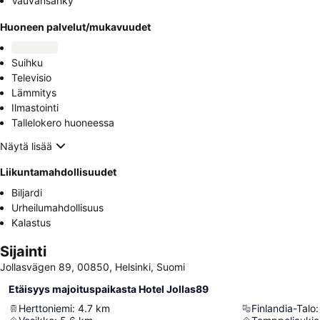
Vauvansänky
Huoneen palvelut/mukavuudet
Suihku
Televisio
Lämmitys
Ilmastointi
Tallelokero huoneessa
Näytä lisää
Liikuntamahdollisuudet
Biljardi
Urheilumahdollisuus
Kalastus
Sijainti
Jollasvägen 89, 00850, Helsinki, Suomi
Etäisyys majoituspaikasta Hotel Jollas89
Herttoniemi
:
4.7
km
Finlandia-Talo
: