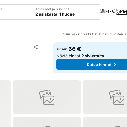
vä
Asiakkaat ja huoneet
FI · €
Kir
2 asiakasta, 1 huone
Näin maksut vaikuttavat hakutulosten jä
Lisää suosikkeihin
66 €
alkaen
Jaa
Näytä hinnat
2 sivustolta
Katso hinnat