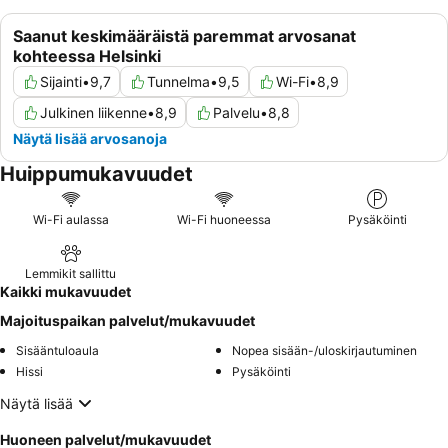
Saanut keskimääräistä paremmat arvosanat
kohteessa Helsinki
Sijainti
•
9,7
Tunnelma
•
9,5
Wi-Fi
•
8,9
Julkinen liikenne
•
8,9
Palvelu
•
8,8
Näytä lisää arvosanoja
Huippumukavuudet
Wi-Fi aulassa
Wi-Fi huoneessa
Pysäköinti
Lemmikit sallittu
Kaikki mukavuudet
Majoituspaikan palvelut/mukavuudet
Sisääntuloaula
Nopea sisään-/uloskirjautuminen
Hissi
Pysäköinti
Näytä lisää
Huoneen palvelut/mukavuudet