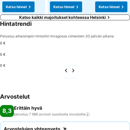
Katso hinnat
Katso hinnat
Katso hinnat
Katso kaikki majoitukset kohteessa Helsinki
Hintatrendi
Perustuu alhaisimpiin hintoihin trivagossa viimeisten 30 päivän aikana
0 €
0 €
0 €
Arvostelut
Erittäin hyvä
8,3
perustuu 7 986 arvioon suosituilla
sivustoilla
Arvostelujen yhteenveto