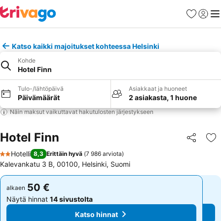
Suosikit
Kirjaud
Val
Katso kaikki majoitukset kohteessa Helsinki
Kohde
Hotel Finn
Tulo-/lähtöpäivä
Asiakkaat ja huoneet
Päivämäärät
2 asiakasta, 1 huone
Näin maksut vaikuttavat hakutulosten järjestykseen
Hotel Finn
Jaa
Li
Hotelli
8,3
Erittäin hyvä
(
7 986 arviota
)
2 Tähtiluokitus
Kalevankatu 3 B, 00100, Helsinki, Suomi
50 €
50 €
alkaen
alkaen
Näytä hinnat
14 sivustolta
Näytä hinnat
14 sivustolta
Katso hinnat
Katso hinnat