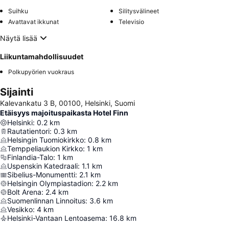
Suihku
Silitysvälineet
Avattavat ikkunat
Televisio
Näytä lisää
Liikuntamahdollisuudet
Polkupyörien vuokraus
Sijainti
Kalevankatu 3 B, 00100, Helsinki, Suomi
Etäisyys majoituspaikasta Hotel Finn
Helsinki
:
0.2
km
Rautatientori
:
0.3
km
Helsingin Tuomiokirkko
:
0.8
km
Temppeliaukion Kirkko
:
1
km
Finlandia-Talo
:
1
km
Uspenskin Katedraali
:
1.1
km
Sibelius-Monumentti
:
2.1
km
Helsingin Olympiastadion
:
2.2
km
Bolt Arena
:
2.4
km
Suomenlinnan Linnoitus
:
3.6
km
Vesikko
:
4
km
Helsinki-Vantaan Lentoasema
:
16.8
km