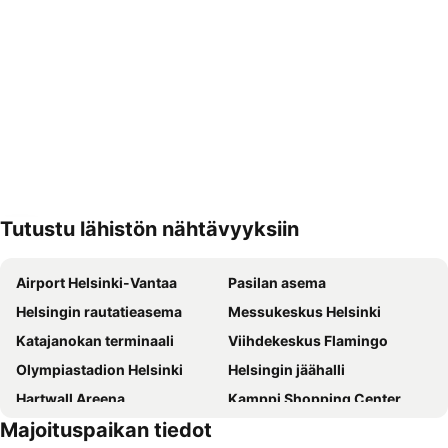
Tutustu lähistön nähtävyyksiin
Laajenna kartta
Airport Helsinki-Vantaa
Pasilan asema
Helsingin rautatieasema
Messukeskus Helsinki
Katajanokan terminaali
Viihdekeskus Flamingo
Olympiastadion Helsinki
Helsingin jäähalli
Hartwall Areena
Kamppi Shopping Center
Majoituspaikan tiedot
Linnanmäki
Suomenlinna