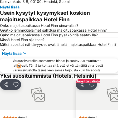
Kalevankatu 3 B, 00100, Helsinki, Suomi
Vesipuisto Serena
Tikkurilan matkakeskus
Näytä lisää
Old Porvoo
Korkeasaari
Usein kysytyt kysymykset koskien
Jumbo
Tuska Open Air Metal Festival
majoituspaikkaa Hotel Finn
Länsisatama
Jätkäsaari
Onko majoituspaikassa Hotel Finn uima-allas?
Ovatko lemmikkieläimet sallittuja majoituspaikassa Hotel Finn?
Kalasatama
Kaapelitehdas
Onko majoituspaikassa Hotel Finn pysäköintiä saatavilla?
Missä Hotel Finn sijaitsee?
Itis
Otaniemi
Mitkä suositut nähtävyydet ovat lähellä majoituspaikkaa Hotel Finn?
Kauppatori
Nuuksio National Park
Näytä lisää
Vuosaari
Herttoniemi
Varaussivustoilta saamamme hinnat ja saatavuus muuttuvat
Shopping centre Iso Omena
Sörnäinen
jatkuvasti. Tämä tarkoittaa sitä, että et välttämättä aina löydä
varaussivustolta täsmälleen samaa tarjousta kuin trivagosta.
Kampin linja-autoasema
Tiedekeskus Heureka
Yksi suosituimmista (Hotels, Helsinki)
Kallio Church
Finlandia Hall
Suosittu valinta
Munkkiniemi
Lönnrotinkatu
Jaa
Lisää suosikkeihin
Jaa
Lisää suosikk
Espoon rautatieasema
Sello Shopping Mall
Senaatintori
Töölönlahti Bay
Viking Line
Dipoli
Ateneumin taidemuseo
Aleksanterinkatu
Hotelli
Hotelli