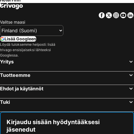
Facebook
Twitter
Insta
Yo
Valitse maasi
Lisää Googleen
Löydä tuloksemme helposti: lisää
trivago ensisijaiseksi lähteeksi
Googlessa.
Yritys
Tuotteemme
Ehdot ja käytännöt
Tuki
Kirjaudu sisään hyödyntääksesi
jäsenedut