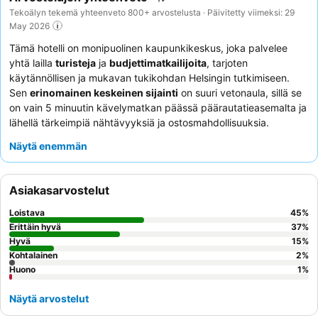
Tekoälyn tekemä yhteenveto 800+ arvostelusta · Päivitetty viimeksi: 29
May 2026
Tämä hotelli on monipuolinen kaupunkikeskus, joka palvelee
yhtä lailla
turisteja
ja
budjettimatkailijoita
, tarjoten
käytännöllisen ja mukavan tukikohdan Helsingin tutkimiseen.
Sen
erinomainen keskeinen sijainti
on suuri vetonaula, sillä se
on vain 5 minuutin kävelymatkan päässä päärautatieasemalta ja
lähellä tärkeimpiä nähtävyyksiä ja ostosmahdollisuuksia.
Ilmainen matkatavarasäilytys
on keskeinen mukavuus, joka on
Näytä enemmän
erityisen hyödyllinen varhaisille saapujille tai myöhäisille
lähtijöille. Asiakkaat kehuvat jatkuvasti
ystävällistä ja
auttavaista vastaanottotiimiä
ja arvostavat ilmaista kahvia
Asiakasarvostelut
vastaanottoalueella. Rauhallisempaa kokemusta varten
asiakkaita kehotetaan pyytämään huonetta puutarhan puolelta.
Loistava
45
%
Erittäin hyvä
37
%
Hyvä
15
%
Kohtalainen
2
%
Huono
1
%
Näytä arvostelut