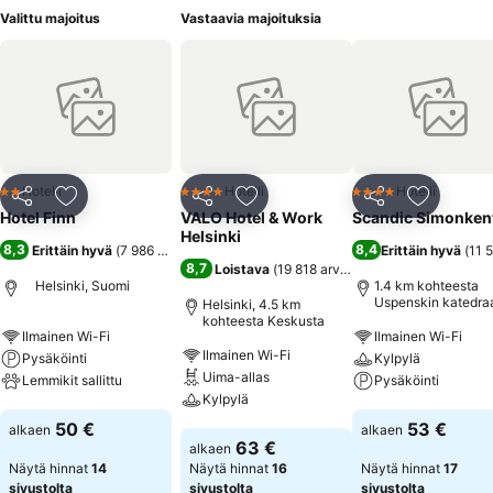
Valittu majoitus
Vastaavia majoituksia
Hotelli
Hotelli
Hotelli
2 Tähtiluokitus
4 Tähtiluokitus
4 Tähtiluokitus
Jaa
Lisää suosikkeihin
Jaa
Lisää suosikkeihin
Jaa
Lisää suo
Hotel Finn
VALO Hotel & Work
Scandic Simonken
Helsinki
8,3
8,4
Erittäin hyvä
(
7 986 arviota
)
Erittäin hyvä
(
11 
8,7
Loistava
(
19 818 arviota
)
Helsinki, Suomi
1.4 km kohteesta
Uspenskin katedraa
Helsinki, 4.5 km
kohteesta Keskusta
Ilmainen Wi-Fi
Ilmainen Wi-Fi
Ilmainen Wi-Fi
Pysäköinti
Kylpylä
Uima-allas
Lemmikit sallittu
Pysäköinti
Kylpylä
Katso hinnat
Katso hinnat
50 €
53 €
alkaen
alkaen
Katso hinnat
63 €
alkaen
Näytä hinnat
14
Näytä hinnat
16
Näytä hinnat
17
sivustolta
sivustolta
sivustolta