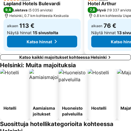
5 Tähtiluokitus
3 Tähtiluokitus
Lapland Hotels Bulevardi
Hotel Arthur
Kino Tapiola
Kämp Galleria
9,6
7,8
Loistava
(
5 035 arviota
)
Hyvä
(
19 337 arviot
Helsingin tuomiokirkko
Helsingin musiikkitalo
Helsinki, 0.7 km kohteesta Keskusta
0.8 km kohteesta Uspe
Finnish National Opera
Eteläsatama
113 €
76 €
alkaen
alkaen
Näytä hinnat
15 sivustolta
Näytä hinnat
13 sivu
Katso hinnat
Katso hin
Katso kaikki majoitukset kohteessa Helsinki
Helsinki: Muita majoituksia
Hotelli
Aamiaisma
Huoneisto
Hostelli
Maja
joitukset
palveluilla
Suosittuja hotellikategorioita kohteessa