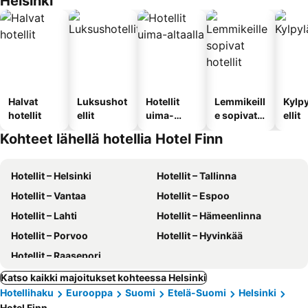
Helsinki
Halvat
Luksushot
Hotellit
Lemmikeill
Kylp
hotellit
ellit
uima-
e sopivat
ellit
altaalla
hotellit
Kohteet lähellä hotellia Hotel Finn
Hotellit – Helsinki
Hotellit – Tallinna
Hotellit – Vantaa
Hotellit – Espoo
Hotellit – Lahti
Hotellit – Hämeenlinna
Hotellit – Porvoo
Hotellit – Hyvinkää
Hotellit – Raasepori
Katso kaikki majoitukset kohteessa Helsinki
Hotellihaku
Eurooppa
Suomi
Etelä-Suomi
Helsinki
Hotel Finn