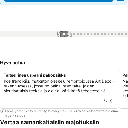
1 / 99
Hyvä tietää
Taiteellinen urbaani pakopaikka
Pa
Koe trendikäs, mutkaton oleskelu remontoidussa Art Deco -
Na
rakennuksessa, jossa on paikallisten taiteilijoiden
vie
ainutlaatuisia teoksia ja eloisia, värikkäitä tehosteseiniä.
ke
ko
Tämä yhteenveto on tehty tekoälyn avulla, eikä se välttämättä ole aina
täysin tarkka.
Vertaa samankaltaisiin majoituksiin