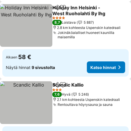
Holiday Inn Helsinki -
Jaa
Lisää suosikkeihin
West Ruoholahti By Ihg
Katso hinnat
4 Tähtiluokitus
8,7
Loistava
5 887
2.8 km kohteesta Uspenskin katedraali
Jokinäköalalliset huoneet kauniilla
maisemilla
58 €
Alkaen
Näytä hinnat
9 sivustolta
Katso hinnat
Scandic Kallio
Jaa
Lisää suosikkeihin
Katso hinnat
3 Tähtiluokitus
7,6
Hyvä
5 246
2.1 km kohteesta Uspenskin katedraali
Rentouttava höyrysauna ja sauna
Katso hi