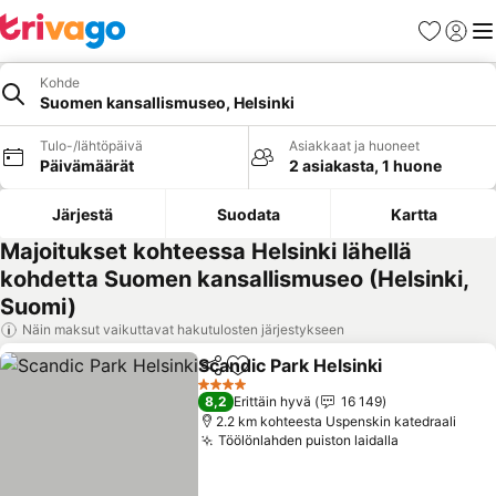
Suosikit
Kirjaud
Val
Kohde
Suomen kansallismuseo, Helsinki
Tulo-/lähtöpäivä
Asiakkaat ja huoneet
Päivämäärät
2 asiakasta, 1 huone
Järjestä
Suodata
Kartta
Majoitukset kohteessa Helsinki lähellä
kohdetta Suomen kansallismuseo (Helsinki,
Suomi)
Näin maksut vaikuttavat hakutulosten järjestykseen
Scandic Park Helsinki
Jaa
Lisää suosikkeihin
Katso
4 Tähtiluokitus
8,2
Erittäin hyvä
16 149
2.2 km kohteesta Uspenskin katedraali
Töölönlahden puiston laidalla
Katso hinna