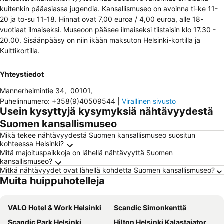
kuitenkin pääasiassa jugendia. Kansallismuseo on avoinna ti-ke 11-
20 ja to-su 11-18. Hinnat ovat 7,00 euroa / 4,00 euroa, alle 18-
vuotiaat ilmaiseksi. Museoon pääsee ilmaiseksi tiistaisin klo 17.30 -
20.00. Sisäänpääsy on niin ikään maksuton Helsinki-kortilla ja
Kulttikortilla.
Yhteystiedot
Mannerheimintie 34
,
00101
,
Puhelinnumero
:
+358(9)40509544
|
Virallinen sivusto
Usein kysyttyjä kysymyksiä nähtävyydestä
Suomen kansallismuseo
Mikä tekee nähtävyydestä Suomen kansallismuseo suositun
kohteessa Helsinki?
Mitä majoituspaikkoja on lähellä nähtävyyttä Suomen
kansallismuseo?
Mitkä nähtävyydet ovat lähellä kohdetta Suomen kansallismuseo?
Muita huippuhotelleja
VALO Hotel & Work Helsinki
Scandic Simonkenttä
Scandic Park Helsinki
Hilton Helsinki Kalastajatorppa