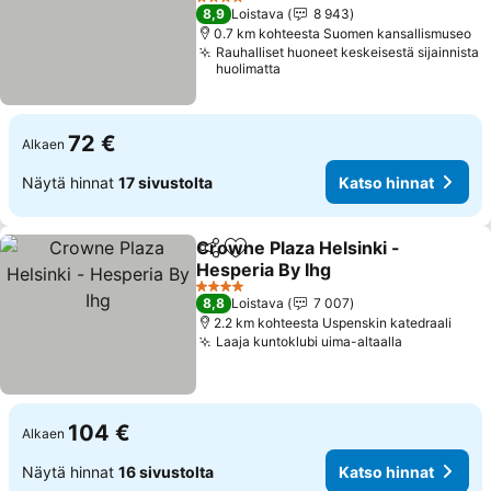
Katso hinnat
4 Tähtiluokitus
8,9
Loistava
8 943
0.7 km kohteesta Suomen kansallismuseo
Rauhalliset huoneet keskeisestä sijainnista
huolimatta
72 €
Alkaen
Näytä hinnat
17 sivustolta
Katso hinnat
Crowne Plaza Helsinki -
Jaa
Lisää suosikkeihin
Hesperia By Ihg
Katso hinnat
4 Tähtiluokitus
8,8
Loistava
7 007
2.2 km kohteesta Uspenskin katedraali
Laaja kuntoklubi uima-altaalla
Katso hinn
104 €
Alkaen
Näytä hinnat
16 sivustolta
Katso hinnat