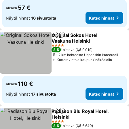
57 €
Alkaen
Näytä hinnat
16 sivustolta
Katso hinnat
Original Sokos Hotel
Jaa
Lisää suosikkeihin
Vaakuna Helsinki
Katso hinnat
4 Tähtiluokitus
8,5
Loistava
9 019
1.2 km kohteesta Uspenskin katedraali
Kattoravintola kaupunkinäköalalla
Katso h
110 €
Alkaen
Näytä hinnat
17 sivustolta
Katso hinnat
Radisson Blu Royal Hotel,
Jaa
Lisää suosikkeihin
Helsinki
Katso hinnat
4 Tähtiluokitus
8,5
Loistava
6 640