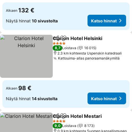
132 €
Alkaen
Näytä hinnat
10 sivustolta
Katso hinnat
Clarion Hotel Helsinki
Jaa
Lisää suosikkeihin
Kats
4 Tähtiluokitus
8,7
Loistava
16 015
2.3 km kohteesta Uspenskin katedraali
Kattouima-allas panoraamanäkymillä
Katso
98 €
Alkaen
Näytä hinnat
14 sivustolta
Katso hinnat
Clarion Hotel Mestari
Jaa
Lisää suosikkeihin
Katso
4 Tähtiluokitus
9,0
Loistava
8 173
0.9 km kohteesta Suomen kansallismuseo