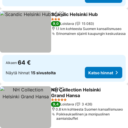
Scandic Helsinki Hub
Jaa
Lisää suosikkeihin
Katso
3 Tähtiluokitus
9,0
Loistava
15 083
1.1 km kohteesta Suomen kansallismuseo
Erinomainen sijainti kaupungin keskustassa
K
64 €
Alkaen
Näytä hinnat
15 sivustolta
Katso hinnat
NH Collection Helsinki
Jaa
Lisää suosikkeihin
Grand Hansa
Katso hinnat
5 Tähtiluokitus
9,4
Loistava
3 426
0.8 km kohteesta Suomen kansallismuseo
Poikkeuksellinen ja monipuolinen
aamiaisbuffet