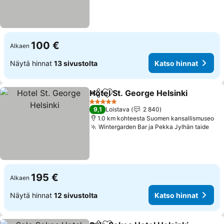
100 €
Alkaen
Näytä hinnat
13 sivustolta
Katso hinnat
Hotel St. George Helsinki
Jaa
Lisää suosikkeihin
K
5 Tähtiluokitus
9,1
Loistava
2 840
1.0 km kohteesta Suomen kansallismuseo
Wintergarden Bar ja Pekka Jylhän taide
Kat
195 €
Alkaen
Näytä hinnat
12 sivustolta
Katso hinnat