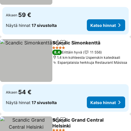
59 €
Alkaen
Näytä hinnat
17 sivustolta
Katso hinnat
Scandic Simonkenttä
Jaa
Lisää suosikkeihin
Katso
4 Tähtiluokitus
8,4
Erittäin hyvä
11 556
1.4 km kohteesta Uspenskin katedraali
Espanjalaisia herkkuja Restaurant Másissa
K
54 €
Alkaen
Näytä hinnat
17 sivustolta
Katso hinnat
Scandic Grand Central
Jaa
Lisää suosikkeihin
Helsinki