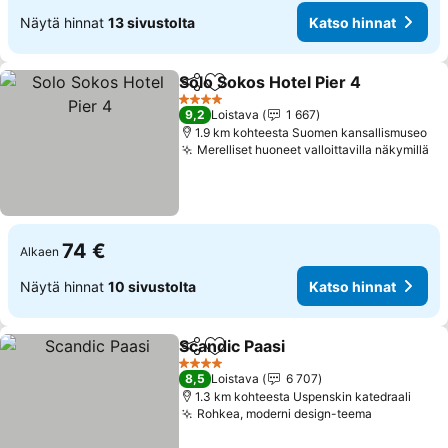
Näytä hinnat
13 sivustolta
Katso hinnat
Solo Sokos Hotel Pier 4
Jaa
Lisää suosikkeihin
Kat
4 Tähtiluokitus
9,2
Loistava
1 667
1.9 km kohteesta Suomen kansallismuseo
Merelliset huoneet valloittavilla näkymillä
Ka
74 €
Alkaen
Näytä hinnat
10 sivustolta
Katso hinnat
Scandic Paasi
Jaa
Lisää suosikkeihin
Katso hinnat
4 Tähtiluokitus
8,5
Loistava
6 707
1.3 km kohteesta Uspenskin katedraali
Rohkea, moderni design-teema
Katso hin