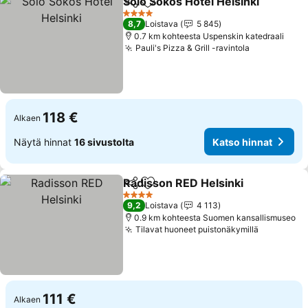
Solo Sokos Hotel Helsinki
Jaa
Lisää suosikkeihin
4 Tähtiluokitus
8,7
Loistava
5 845
0.7 km kohteesta Uspenskin katedraali
Pauli's Pizza & Grill -ravintola
Katso hinn
118 €
Alkaen
Näytä hinnat
16 sivustolta
Katso hinnat
Radisson RED Helsinki
Jaa
Lisää suosikkeihin
Kat
4 Tähtiluokitus
9,2
Loistava
4 113
0.9 km kohteesta Suomen kansallismuseo
Tilavat huoneet puistonäkymillä
Katso hin
111 €
Alkaen