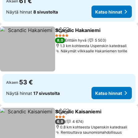
61 €
Alkaen
Näytä hinnat
8 sivustolta
Katso hinnat
Scandic Hakaniemi
Jaa
Lisää suosikkeihin
Katso h
4 Tähtiluokitus
8,0
Erittäin hyvä
5 503
1.3 km kohteesta Uspenskin katedraali
Näkymät vilkkaalle Hakaniemen torille
Kats
53 €
Alkaen
Näytä hinnat
17 sivustolta
Katso hinnat
Scandic Kaisaniemi
Jaa
Lisää suosikkeihin
Katso h
3 Tähtiluokitus
6,9
4 674
0.8 km kohteesta Uspenskin katedraali
Rentouttava saunomismahdollisuus
Katso 