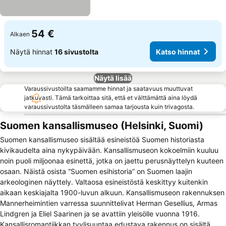
54 €
Alkaen
Näytä hinnat
16 sivustolta
Katso hinnat
Näytä lisää
Varaussivustoilta saamamme hinnat ja saatavuus muuttuvat
jatkuvasti. Tämä tarkoittaa sitä, että et välttämättä aina löydä
varaussivustolta täsmälleen samaa tarjousta kuin trivagosta.
Suomen kansallismuseo (Helsinki, Suomi)
Suomen kansallismuseo sisältää esineistöä Suomen historiasta
kivikaudelta aina nykypäivään. Kansallismuseon kokoelmiin kuuluu
noin puoli miljoonaa esinettä, jotka on jaettu perusnäyttelyn kuuteen
osaan. Näistä osista “Suomen esihistoria” on Suomen laajin
arkeologinen näyttely. Valtaosa esineistöstä keskittyy kuitenkin
aikaan keskiajalta 1900-luvun alkuun. Kansallismuseon rakennuksen
Mannerheimintien varressa suunnittelivat Herman Gesellius, Armas
Lindgren ja Eliel Saarinen ja se avattiin yleisölle vuonna 1916.
Kansallisromantiikkan tyylisuuntaa edustava rakennus on sisältä