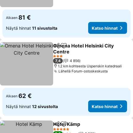
81 €
Alkaen
Näytä hinnat
11 sivustolta
Katso hinnat
Omena Hotel Helsinki City
Jaa
Lisää suosikkeihin
Centre
Katso hinnat
3 Tähtiluokitus
7,4
4 856
1.2 km kohteesta Uspenskin katedraali
Lähellä Forum-ostoskeskusta
Katso hinn
62 €
Alkaen
Näytä hinnat
12 sivustolta
Katso hinnat
Hotel Kämp
Jaa
Lisää suosikkeihin
Katso hinnat
5 Tähtiluokitus