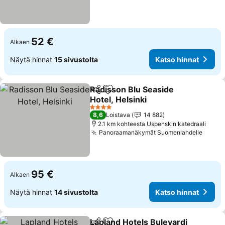
52 €
Alkaen
Näytä hinnat
15 sivustolta
Katso hinnat
Radisson Blu Seaside
Jaa
Lisää suosikkeihin
Hotel, Helsinki
Katso hinnat
4 Tähtiluokitus
8,6
Loistava
14 882
2.1 km kohteesta Uspenskin katedraali
Panoraamanäkymät Suomenlahdelle
Katso
95 €
Alkaen
Näytä hinnat
14 sivustolta
Katso hinnat
Lapland Hotels Bulevardi