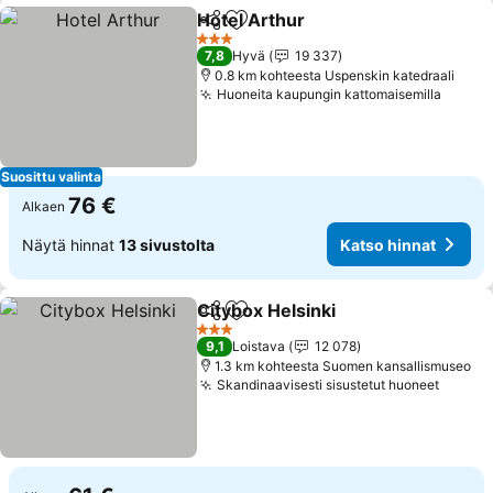
Hotel Arthur
Jaa
Lisää suosikkeihin
Katso hinnat
3 Tähtiluokitus
7,8
Hyvä
19 337
0.8 km kohteesta Uspenskin katedraali
Huoneita kaupungin kattomaisemilla
Katso 
Suosittu valinta
76 €
Alkaen
Näytä hinnat
13 sivustolta
Katso hinnat
Citybox Helsinki
Jaa
Lisää suosikkeihin
Katso hinn
3 Tähtiluokitus
9,1
Loistava
12 078
1.3 km kohteesta Suomen kansallismuseo
Skandinaavisesti sisustetut huoneet
Katso 