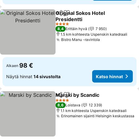
Original Sokos Hotel
Jaa
Lisää suosikkeihin
Presidentti
Katso hinnat
4 Tähtiluokitus
8,4
Erittäin hyvä
7 950
1.5 km kohteesta Uspenskin katedraali
Bistro Manu -ravintola
Katso hinnat
98 €
Alkaen
Näytä hinnat
14 sivustolta
Katso hinnat
Marski by Scandic
Jaa
Lisää suosikkeihin
Katso hi
4 Tähtiluokitus
8,6
Loistava
12 339
1.1 km kohteesta Uspenskin katedraali
Erinomainen sijainti Helsingin keskustassa
Ka