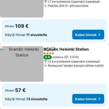
1.7 km kohteesta Uspenskin katedraali
Palkittu Grill It! -pihviravintola
Katso hinn
109 €
Alkaen
Näytä hinnat
11 sivustolta
Katso hinnat
Scandic Helsinki Station
Jaa
Lisää suosikkeihin
Ka
4 Tähtiluokitus
8,9
Loistava
3 075
1.2 km kohteesta Uspenskin katedraali
Restaurant Verden kansainvälinen keittiö
Ka
57 €
Alkaen
Näytä hinnat
13 sivustolta
Katso hinnat