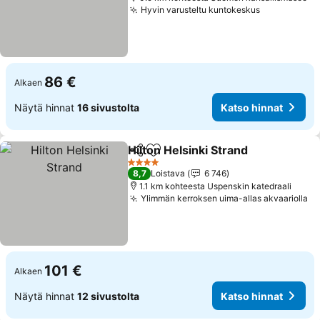
Hyvin varusteltu kuntokeskus
Katso hinn
86 €
Alkaen
Näytä hinnat
16 sivustolta
Katso hinnat
Hilton Helsinki Strand
Jaa
Lisää suosikkeihin
Kats
4 Tähtiluokitus
8,7
Loistava
6 746
1.1 km kohteesta Uspenskin katedraali
Ylimmän kerroksen uima-allas akvaariolla
Ka
101 €
Alkaen
Näytä hinnat
12 sivustolta
Katso hinnat