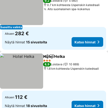
9,2
Loistava
5 560
0.7 km kohteesta Uspenskin katedraali
Aito suomalainen spa-kokemus
Katso hin
Suosittu valinta
282 €
Alkaen
Näytä hinnat
15 sivustolta
Katso hinnat
Hotel Helka
Jaa
Lisää suosikkeihin
Katso hinnat
3 Tähtiluokitus
8,9
Loistava
10 669
1.8 km kohteesta Uspenskin katedraali
112 €
Alkaen
Näytä hinnat
18 sivustolta
Katso hinnat