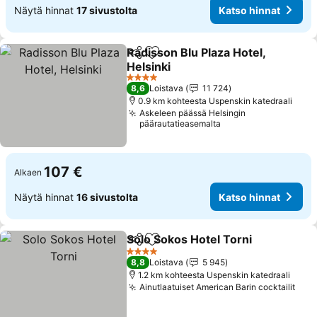
Näytä hinnat
17 sivustolta
Katso hinnat
Radisson Blu Plaza Hotel,
Jaa
Lisää suosikkeihin
Helsinki
Katso hinnat
4 Tähtiluokitus
8,6
Loistava
11 724
0.9 km kohteesta Uspenskin katedraali
Askeleen päässä Helsingin
päärautatieasemalta
107 €
Alkaen
Näytä hinnat
16 sivustolta
Katso hinnat
Solo Sokos Hotel Torni
Jaa
Lisää suosikkeihin
Kat
4 Tähtiluokitus
8,8
Loistava
5 945
1.2 km kohteesta Uspenskin katedraali
Ainutlaatuiset American Barin cocktailit
Kats