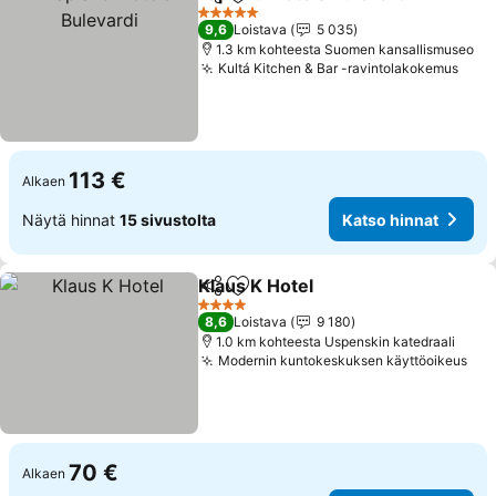
Jaa
Lisää suosikkeihin
K
5 Tähtiluokitus
9,6
Loistava
5 035
1.3 km kohteesta Suomen kansallismuseo
Kultá Kitchen & Bar -ravintolakokemus
Kats
113 €
Alkaen
Näytä hinnat
15 sivustolta
Katso hinnat
Klaus K Hotel
Jaa
Lisää suosikkeihin
Katso hinnat
4 Tähtiluokitus
8,6
Loistava
9 180
1.0 km kohteesta Uspenskin katedraali
Modernin kuntokeskuksen käyttöoikeus
Kat
70 €
Alkaen