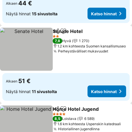
44 €
Alkaen
Näytä hinnat
15 sivustolta
Katso hinnat
Senate Hotel
Jaa
Lisää suosikkeihin
Katso hinnat
2 Tähtiluokitus
7,8
Hyvä
1 270
1.2 km kohteesta Suomen kansallismuseo
Perheystävälliset mukavuudet
Katso hinn
51 €
Alkaen
Näytä hinnat
11 sivustolta
Katso hinnat
Home Hotel Jugend
Jaa
Lisää suosikkeihin
Katso 
4 Tähtiluokitus
8,5
Loistava
6 589
1.6 km kohteesta Uspenskin katedraali
Historiallinen jugendlinna
Katso hinnat