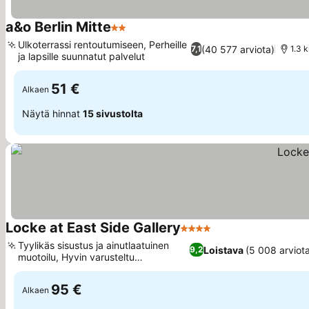
a&o Berlin Mitte
2 Tähtiluokitus
Katso hinnat
Ulkoterrassi rentoutumiseen, Perheille
(40 577 arviota)
7,1
1.3 
ja lapsille suunnatut palvelut
Katso hinnat
51 €
Alkaen
Näytä hinnat
15 sivustolta
Locke at East Side Gallery
4 Tähtiluokitus
Katso hinnat
Tyylikäs sisustus ja ainutlaatuinen
Loistava
(5 008 arviot
9,2
muotoilu, Hyvin varusteltu
Katso hinnat
kuntokeskus
95 €
Alkaen