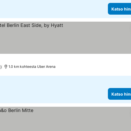
Katso hin
htiluokitus
Katso hinnat
)
1.0 km kohteesta Uber Arena
Katso hin