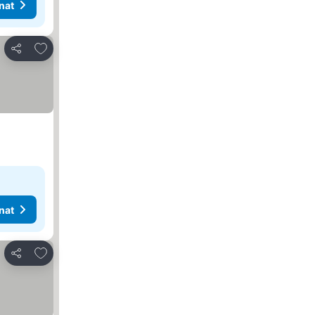
nat
Lisää suosikkeihin
Jaa
nat
Lisää suosikkeihin
Jaa