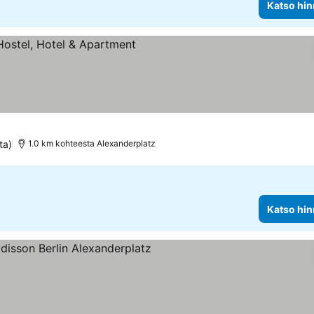
Katso hin
at
ta)
1.0 km kohteesta Alexanderplatz
Katso hin