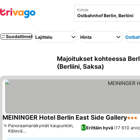
Kohde
Suodattimet
Lajittelu
Hinta
Ostbah
Majoitukset kohteessa Berli
(Berliini, Saksa)
MEININGER Hotel Berlin East Side Gallery
3 Täh
Panoraamanäkymät kaupunkiin,
Erittäin hyvä
(17 610 arvi
8,1
Kätevä
Katso hinnat
itsepalvelusisäänkirjautuminen