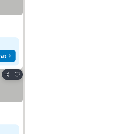
nat
Lisää suosikkeihin
Jaa