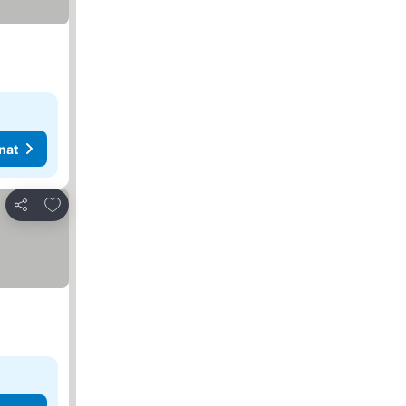
nat
Lisää suosikkeihin
Jaa