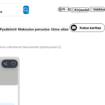
FI · €
Valikko
Kirjaudu
ne
Katso karttaa
Pysäköinti
Maksuton peruutus
Uima-allas
Huoneisto palveluilla
ksut vaikuttavat hakutulosten järjestykseen
Lisää suosikkeihin
Jaa