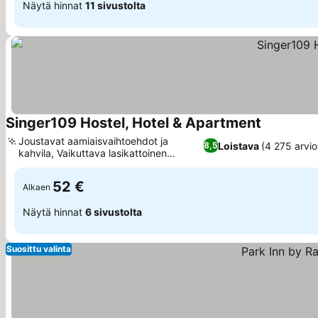
Näytä hinnat
11 sivustolta
Singer109 Hostel, Hotel & Apartment
Katso hinn
Joustavat aamiaisvaihtoehdot ja
Loistava
(4 275 arvio
8,5
kahvila, Vaikuttava lasikattoinen
Katso hinnat
atriumlounge
52 €
Alkaen
Näytä hinnat
6 sivustolta
Suosittu valinta