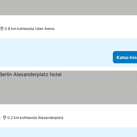
t
0.8 km kohteesta Uber Arena
Katso hin
uokitus
atso hinnat
)
0.2 km kohteesta Alexanderplatz