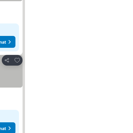
nat
Lisää suosikkeihin
Jaa
nat