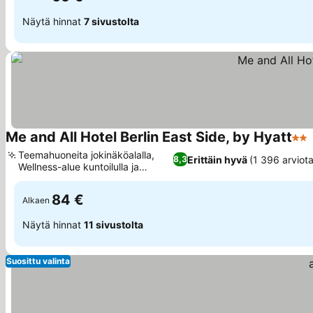
Näytä hinnat
7 sivustolta
Me and All Hotel Berlin East Side, by Hyatt
2 Tä
Teemahuoneita jokinäköalalla,
Erittäin hyvä
(1 396 arviota
8,3
Wellness-alue kuntoilulla ja
Katso hinnat
saunalla
84 €
Alkaen
Näytä hinnat
11 sivustolta
Suosittu valinta