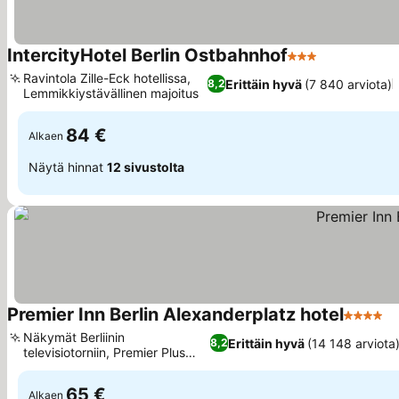
IntercityHotel Berlin Ostbahnhof
3 Tähtiluokitus
Katso hinna
Ravintola Zille-Eck hotellissa,
Erittäin hyvä
(7 840 arviota)
8,2
Lemmikkiystävällinen majoitus
Katso hinnat
84 €
Alkaen
Näytä hinnat
12 sivustolta
Premier Inn Berlin Alexanderplatz hotel
4 Tähtil
K
Näkymät Berliinin
Erittäin hyvä
(14 148 arviota
8,2
televisiotorniin, Premier Plus
Katso hinnat
tilavat huoneet
65 €
Alkaen