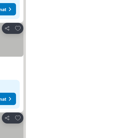
nat
Lisää suosikkeihin
Jaa
nat
Lisää suosikkeihin
Jaa