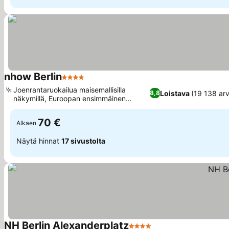
nhow Berlin
4 Tähtiluokitus
Katso hinnat
Joenrantaruokailua maisemallisilla
Loistava
(19 138 arv
8,8
näkymillä, Euroopan ensimmäinen
Katso hinnat
musiikkihotelli
70 €
Alkaen
Näytä hinnat
17 sivustolta
NH Berlin Alexanderplatz