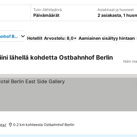
Tulo-/lähtöpäivä
Asiakkaat ja huoneet
Päivämäärät
2 asiakasta, 1 huo
nhof Berlin
Hotellit
Arvostelu: 8,0+
Aamiainen sisältyy hintaan
ini lähellä kohdetta Ostbahnhof Berlin
Näin ma
tiluokitus
Katso hinnat
ota)
0.2 km kohteesta Ostbahnhof Berlin