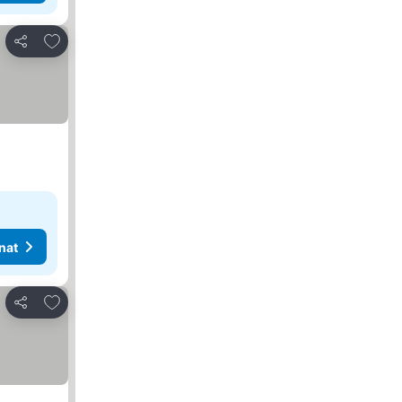
Lisää suosikkeihin
Jaa
nat
Lisää suosikkeihin
Jaa