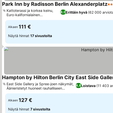
Park Inn by Radisson Berlin Alexanderplatz
4 T
Kattoterassi ja korkea keinu,
Erittäin hyvä
(62 000 arviot
8,0
Euro-kalifornialainen
Katso hinnat
fuusioruokailu
111 €
Alkaen
Näytä hinnat
17 sivustolta
Hampton by Hilton Berlin City East Side Galle
East Side Gallery ja Spree-joen näkymät,
Loistava
(11 403 ar
8,8
Äänieristetyt huoneet rauhalliseen
Katso hinnat
oleskeluun
127 €
Alkaen
Näytä hinnat
7 sivustolta