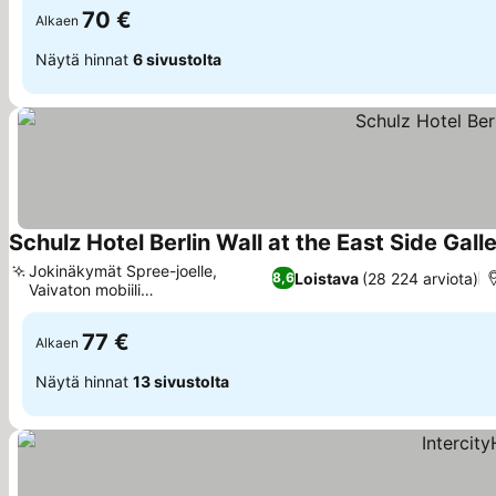
70 €
Alkaen
Näytä hinnat
6 sivustolta
Schulz Hotel Berlin Wall at the East Side Gall
Jokinäkymät Spree-joelle,
Loistava
(28 224 arviota)
8,6
Vaivaton mobiili
Katso hinnat
sisäänkirjautuminen
77 €
Alkaen
Näytä hinnat
13 sivustolta