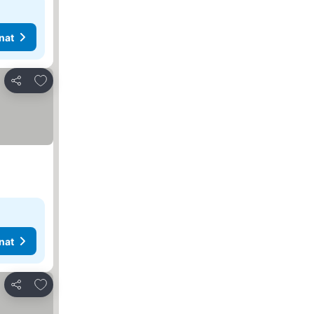
nat
Lisää suosikkeihin
Jaa
nat
Lisää suosikkeihin
Jaa