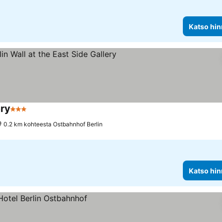
Katso hin
ery
3 Tähtiluokitus
Katso hinnat
0.2 km kohteesta Ostbahnhof Berlin
Katso hin