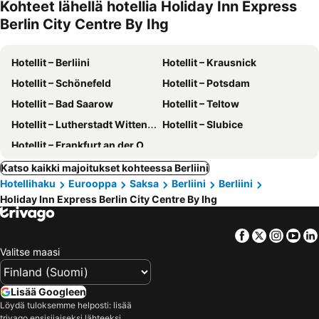
Kohteet lähellä hotellia Holiday Inn Express
Berlin City Centre By Ihg
Hotellit – Berliini
Hotellit – Krausnick
Hotellit – Schönefeld
Hotellit – Potsdam
Hotellit – Bad Saarow
Hotellit – Teltow
Hotellit – Lutherstadt Wittenberg
Hotellit – Slubice
Hotellit – Frankfurt an der Oder
Katso kaikki majoitukset kohteessa Berliini
Hotellihaku
Eurooppa
Saksa
Berliini
Berliini
Holiday Inn Express Berlin City Centre By Ihg
Facebook
Twitter
Insta
Yo
Valitse maasi
Lisää Googleen
Löydä tuloksemme helposti: lisää
trivago ensisijaiseksi lähteeksi