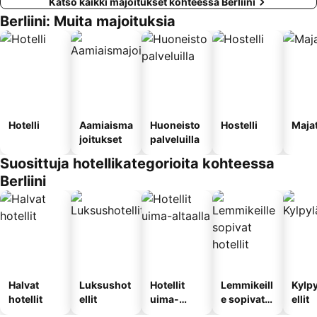
Katso kaikki majoitukset kohteessa Berliini
Berliini: Muita majoituksia
Hotelli
Aamiaisma
Huoneisto
Hostelli
Maja
joitukset
palveluilla
Suosittuja hotellikategorioita kohteessa
Berliini
Halvat
Luksushot
Hotellit
Lemmikeill
Kylp
hotellit
ellit
uima-
e sopivat
ellit
altaalla
hotellit