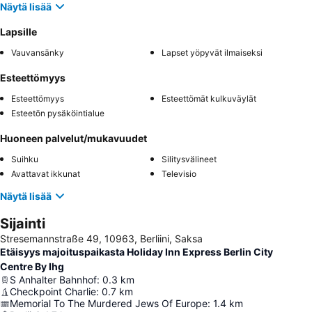
Näytä lisää
Lapsille
Vauvansänky
Lapset yöpyvät ilmaiseksi
Esteettömyys
Esteettömyys
Esteettömät kulkuväylät
Esteetön pysäköintialue
Huoneen palvelut/mukavuudet
Suihku
Silitysvälineet
Avattavat ikkunat
Televisio
Näytä lisää
Sijainti
Stresemannstraße 49, 10963, Berliini, Saksa
Etäisyys majoituspaikasta Holiday Inn Express Berlin City
Centre By Ihg
S Anhalter Bahnhof
:
0.3
km
Checkpoint Charlie
:
0.7
km
Memorial To The Murdered Jews Of Europe
:
1.4
km