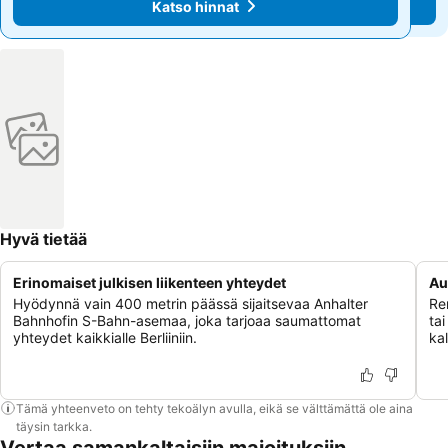
Katso hinnat
Katso hinnat
Hyvä tietää
Erinomaiset julkisen liikenteen yhteydet
Au
Hyödynnä vain 400 metrin päässä sijaitsevaa Anhalter
Re
Bahnhofin S-Bahn-asemaa, joka tarjoaa saumattomat
tai
yhteydet kaikkialle Berliiniin.
kal
Tämä yhteenveto on tehty tekoälyn avulla, eikä se välttämättä ole aina
täysin tarkka.