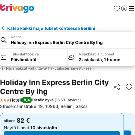
Suosikit
Kirjaud
Val
Katso kaikki majoitukset kohteessa Berliini
Kohde
Holiday Inn Express Berlin City Centre By Ihg
Tulo-/lähtöpäivä
Asiakkaat ja huoneet
Päivämäärät
2 asiakasta, 1 huone
Näin maksut vaikuttavat hakutulosten järjestykseen
Holiday Inn Express Berlin City
Centre By Ihg
Jaa
Li
Hotelli
8,4
Erittäin hyvä
(
18 601 arviota
)
3 Tähtiluokitus
Stresemannstraße 49, 10963, Berliini, Saksa
82 €
82 €
alkaen
alkaen
Näytä hinnat
10 sivustolta
Näytä hinnat
10 sivustolta