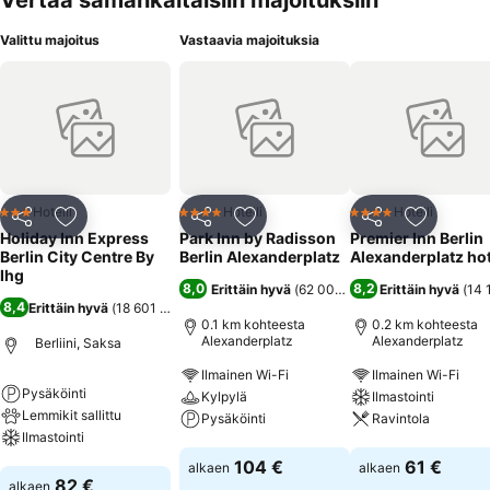
Vertaa samankaltaisiin majoituksiin
Valittu majoitus
Vastaavia majoituksia
Hotelli
Hotelli
Hotelli
3 Tähtiluokitus
4 Tähtiluokitus
4 Tähtiluokitus
Jaa
Lisää suosikkeihin
Jaa
Lisää suosikkeihin
Jaa
Lisää suo
Holiday Inn Express
Park Inn by Radisson
Premier Inn Berlin
Berlin City Centre By
Berlin Alexanderplatz
Alexanderplatz hot
Ihg
8,0
8,2
Erittäin hyvä
(
62 000 arviota
Erittäin hyvä
)
(
14 
8,4
Erittäin hyvä
(
18 601 arviota
)
0.1 km kohteesta
0.2 km kohteesta
Alexanderplatz
Alexanderplatz
Berliini, Saksa
Ilmainen Wi-Fi
Ilmainen Wi-Fi
Pysäköinti
Kylpylä
Ilmastointi
Lemmikit sallittu
Pysäköinti
Ravintola
Ilmastointi
Katso hinnat
Katso hinnat
104 €
61 €
alkaen
alkaen
Katso hinnat
82 €
alkaen