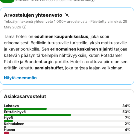
Arvostelujen yhteenveto
Tekoälyn tekemä yhteenveto 1 000+ arvostelusta · Päivitetty viimeksi: 29
May 2026
Tämä hotelli on
edullinen kaupunkikeskus
, joka sopii
erinomaisesti Berliiniin tutustuville turisteille, yksin matkustaville
ja kaveriporukoille. Sen
erinomainen keskeinen sijainti
tarjoaa
kätevän pääsyn tärkeimpiin nähtävyyksiin, kuten Potsdamer
Platzille ja Brandenburgin portille. Hotellin erottuva piirre on sen
erittäin kehuttu
aamiaisbuffet
, joka tarjoaa laajan valikoiman,
mukaan lukien vegaanisia vaihtoehtoja ja hauskan
Näytä enemmän
pannukakkuautomaatin. Asiakkaat kehuvat jatkuvasti
ystävällistä, avuliasta ja ammattitaitoista henkilökuntaa
, joka
parantaa kokonaiskokemusta. Rauhallisempaa oleskelua varten
Asiakasarvostelut
asiakkaat suosittelevat pyytämään huonetta puutarhan puolelta.
Loistava
34
%
Erittäin hyvä
53
%
Hyvä
7
%
Kohtalainen
2
%
Huono
4
%