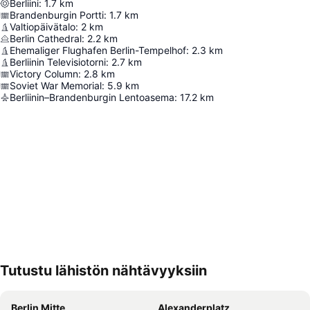
Berliini
:
1.7
km
Brandenburgin Portti
:
1.7
km
Valtiopäivätalo
:
2
km
Berlin Cathedral
:
2.2
km
Ehemaliger Flughafen Berlin-Tempelhof
:
2.3
km
Berliinin Televisiotorni
:
2.7
km
Victory Column
:
2.8
km
Soviet War Memorial
:
5.9
km
Berliinin–Brandenburgin Lentoasema
:
17.2
km
Tutustu lähistön nähtävyyksiin
Laajenna kartta
Berlin Mitte
Alexanderplatz