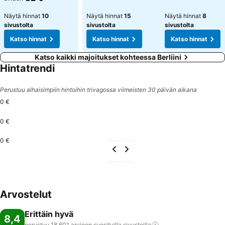
Näytä hinnat
10
Näytä hinnat
15
Näytä hinnat
8
sivustolta
sivustolta
sivustolta
Katso hinnat
Katso hinnat
Katso hinnat
Katso kaikki majoitukset kohteessa Berliini
Hintatrendi
Perustuu alhaisimpiin hintoihin trivagossa viimeisten 30 päivän aikana
0 €
0 €
0 €
Arvostelut
Erittäin hyvä
8,4
perustuu 18 601 arvioon suosituilla
sivustoilla