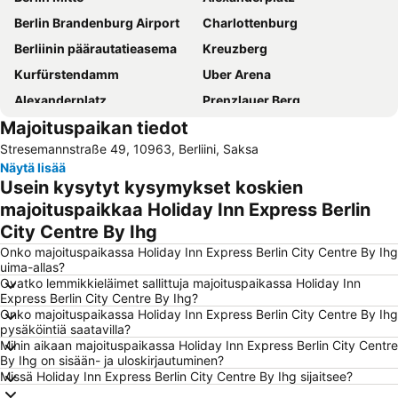
Berlin Brandenburg Airport
Charlottenburg
Berliinin päärautatieasema
Kreuzberg
Kurfürstendamm
Uber Arena
Alexanderplatz
Prenzlauer Berg
Majoituspaikan tiedot
Charlottenburg-Wilmersdorf
Berliinin olympiastadion
Stresemannstraße 49, 10963, Berliini, Saksa
Potsdamer Platz
Messe Berlin Messegelände
Näytä lisää
Friedrichshain
Brandenburgin portti
Usein kysytyt kysymykset koskien
Spandau
Schöneberg
majoituspaikkaa Holiday Inn Express Berlin
City Centre By Ihg
Berliinin eläintarha
Friedrichshain-Kreuzberg
Onko majoituspaikassa Holiday Inn Express Berlin City Centre By Ihg
Max-Schmeling-Halle
KaDeWe
uima-allas?
Hauptbahnhof Metro Station
Checkpoint Charlie
Ovatko lemmikkieläimet sallittuja majoituspaikassa Holiday Inn
Express Berlin City Centre By Ihg?
Tiergarten
Bahnhof Zoologischer Garten
Onko majoituspaikassa Holiday Inn Express Berlin City Centre By Ihg
pysäköintiä saatavilla?
Spandaun Vanhakaupunki
Gendarmenmarkt
Mihin aikaan majoituspaikassa Holiday Inn Express Berlin City Centre
Alexanderplatz Metro Station
Neukölln
By Ihg on sisään- ja uloskirjautuminen?
Missä Holiday Inn Express Berlin City Centre By Ihg sijaitsee?
Berliinin eläintarha
ILA - International Aerospace Exhibition Berlin-Brandenburg