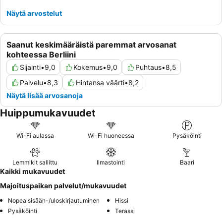
Näytä arvostelut
Saanut keskimääräistä paremmat arvosanat
kohteessa Berliini
Sijainti
•
9,0
Kokemus
•
9,0
Puhtaus
•
8,5
Palvelu
•
8,3
Hintansa väärti
•
8,2
Näytä lisää arvosanoja
Huippumukavuudet
Wi-Fi aulassa
Wi-Fi huoneessa
Pysäköinti
Lemmikit sallittu
Ilmastointi
Baari
Kaikki mukavuudet
Majoituspaikan palvelut/mukavuudet
Nopea sisään-/uloskirjautuminen
Hissi
Pysäköinti
Terassi