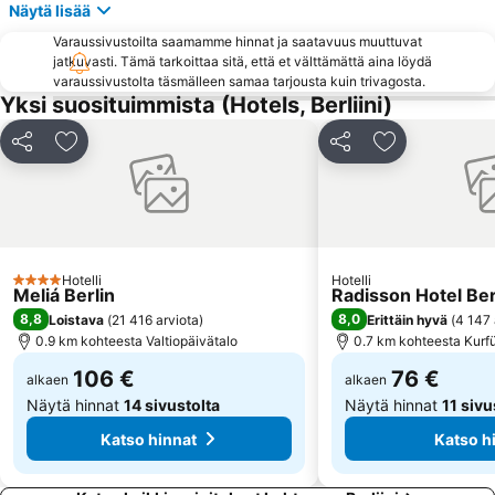
Näytä lisää
East Side Gallery
Ostbahnhof Berlin
Varaussivustoilta saamamme hinnat ja saatavuus muuttuvat
Friedrichstraße
Columbiahalle Berlin
jatkuvasti. Tämä tarkoittaa sitä, että et välttämättä aina löydä
Wittenbergplatz
Zentraler Omnibusbahnhof Berlin ZOB
varaussivustolta täsmälleen samaa tarjousta kuin trivagosta.
Yksi suosituimmista (Hotels, Berliini)
Bahnhof Hackescher Markt
Zoologischer Garten Metro Station
S-Bahnhof Ostkreuz
Baumschulenweg
Jaa
Lisää suosikkeihin
Jaa
Lisää suosikk
Legoland Discovery Centre Berlin
Tempelhof
East-Side-Gallery
Museosaari
Pankow
Hackesche Höfe
Steglitz
Waldbühne
Hotelli
Hotelli
4 Tähtiluokitus
Meliá Berlin
Radisson Hotel Ber
8,8
8,0
Loistava
(
21 416 arviota
)
Erittäin hyvä
(
4 147 
0.9 km kohteesta Valtiopäivätalo
0.7 km kohteesta Kur
106 €
76 €
alkaen
alkaen
Näytä hinnat
14 sivustolta
Näytä hinnat
11 sivu
Katso hinnat
Katso h