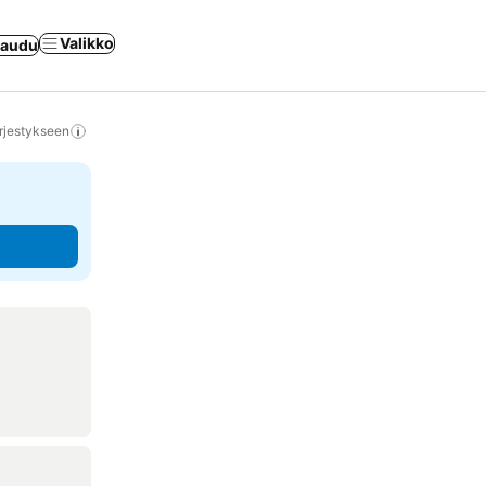
Valikko
jaudu
rjestykseen