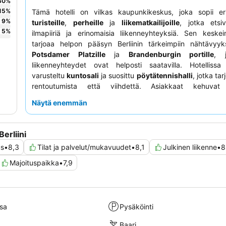
30
%
15
%
Tämä hotelli on vilkas kaupunkikeskus, joka sopii eri
9
%
turisteille
,
perheille
ja
liikematkailijoille
, jotka etsi
5
%
ilmapiiriä ja erinomaisia liikenneyhteyksiä. Sen keskein
tarjoaa helpon pääsyn Berliinin tärkeimpiin nähtävyyks
Potsdamer Platzille
ja
Brandenburgin portille
, j
liikenneyhteydet ovat helposti saatavilla. Hotelliss
varusteltu
kuntosali
ja suosittu
pöytätennishalli
, jotka ta
rentoutumista että viihdettä. Asiakkaat kehuvat 
monipuolista aamiaisbuffetia
, joka sisältää laajan 
Näytä enemmän
vaihtoehtoja, kuten paikallisia suosikkeja kuten currywu
henkilökunnan avuliasta ja ystävällistä asennetta. Rau
kokemuksen saamiseksi kannattaa pyytää huonetta 
erliini
puolelta.
us
•
8,3
Tilat ja palvelut/mukavuudet
•
8,1
Julkinen liikenne
•
8
Majoituspaikka
•
7,9
sa
Pysäköinti
Baari