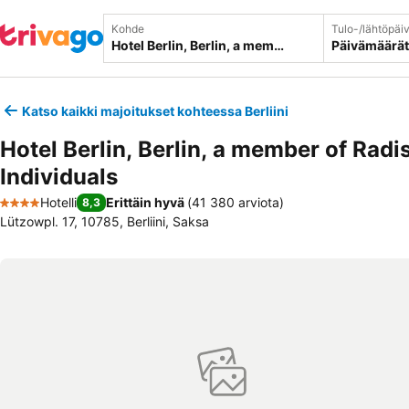
Kohde
Tulo-/lähtöpäi
Päivämäärät
Katso kaikki majoitukset kohteessa Berliini
Hotel Berlin, Berlin, a member of Radi
Individuals
Hotelli
Erittäin hyvä
(
41 380 arviota
)
8,3
4 Tähtiluokitus
Lützowpl. 17, 10785, Berliini, Saksa