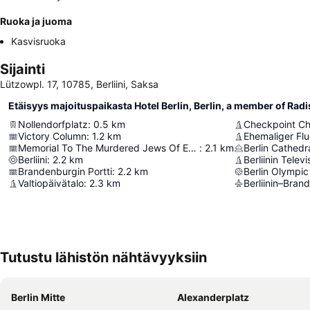
Ruoka ja juoma
Kasvisruoka
Sijainti
Lützowpl. 17, 10785, Berliini, Saksa
Etäisyys majoituspaikasta Hotel Berlin, Berlin, a member of Rad
Nollendorfplatz
:
0.5
km
Checkpoint Ch
Victory Column
:
1.2
km
Ehemaliger Fl
Memorial To The Murdered Jews Of Europe
:
2.1
km
Berlin Cathedr
Berliini
:
2.2
km
Berliinin Televi
Brandenburgin Portti
:
2.2
km
Berlin Olympi
Valtiopäivätalo
:
2.3
km
Berliinin–Bra
Tutustu lähistön nähtävyyksiin
Berlin Mitte
Alexanderplatz