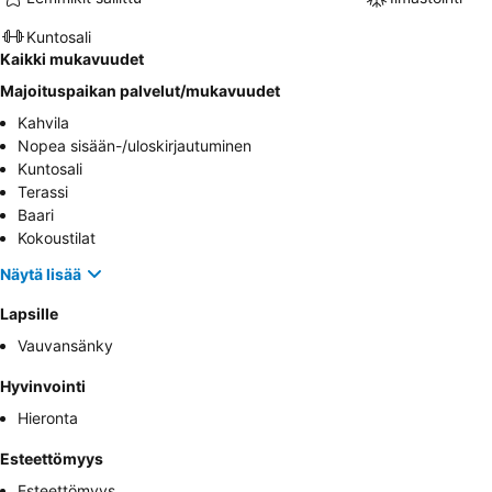
Kuntosali
Kaikki mukavuudet
Majoituspaikan palvelut/mukavuudet
Kahvila
Nopea sisään-/uloskirjautuminen
Kuntosali
Terassi
Baari
Kokoustilat
Näytä lisää
Lapsille
Vauvansänky
Hyvinvointi
Hieronta
Esteettömyys
Esteettömyys