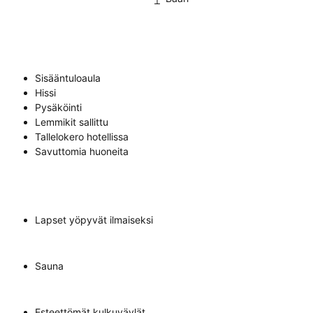
Sisääntuloaula
Hissi
Pysäköinti
Lemmikit sallittu
Tallelokero hotellissa
Savuttomia huoneita
Lapset yöpyvät ilmaiseksi
Sauna
Esteettömät kulkuväylät