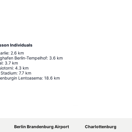
isson Individuals
arlie
:
2.6
km
ughafen Berlin-Tempelhof
:
3.6
km
al
:
3.7
km
siotorni
:
4.3
km
c Stadium
:
7.7
km
ndenburgin Lentoasema
:
18.6
km
Laajenna kartta
Berlin Brandenburg Airport
Charlottenburg