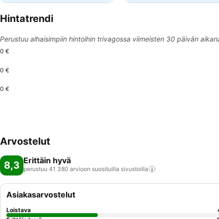
Hintatrendi
Perustuu alhaisimpiin hintoihin trivagossa viimeisten 30 päivän aikan
0 €
0 €
0 €
Arvostelut
Erittäin hyvä
8,3
perustuu 41 380 arvioon suosituilla
sivustoilla
Asiakasarvostelut
Loistava