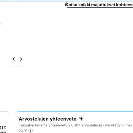
Katso kaikki majoitukset kohteess
a
Arvostelujen yhteenveto
Tekoälyn tekemä yhteenveto 2 000+ arvostelusta · Päivitetty viimek
41
%
2026