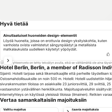
Hyvä tietää
Ainutlaatuiset huoneiden design-elementit
Löydä huoneita, joissa on erottuvia design-yksityiskohtia, kuten
vanhoista ovista valmistetut sängynpäädyt ja metallisista
matkalaukuista uudelleen käytetyt yöpöydät.
Tämä yhteenveto on tehty tekoälyn avulla, eikä se välttämättä ole aina täysin
Hotel Berlin, Berlin, a member of Radisson Ind
Sijainti: Hotelli tarjoaa sekä liikematkaajille että perheille täydellis
Ostosmahdollisuuksille on noin 500 m. Hotelli: Hotelli uudistettiin h
sivurakennusten tiloissa on asiakkaille 23 juniorsviittiä, 29 sviitt
vastaanoton ystävällinen henkilökunta. Majoituspalveluihin sisältyvät
internetyhteys on käytössä yleisissä tiloissa (ilmainen). Retkien var
Vertaa samankaltaisiin majoituksiin
toimintoja. Oleskelumukavuutta lisää 8 hissit ja esteetön varustus. S
muihin tiloihin lukeutuu lehtikioski. Autolla saapuvat asiakkaat voivat
Valittu majoitus
Vastaavia majoituksia
seuraava
Palveluihin kuuluvat lisäksi maksullinen lastenhoitopalvelu erillises