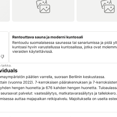
Rentouttava sauna ja moderni kuntosali
Rentoudu suomalaisessa saunassa tai sanariumissa ja pidä yl
kuntoasi hyvin varustellussa kuntosalissa, jotka ovat molemm
vieraiden käytettävissä.
 tarkka.
ividuals
en lomaympäristön päätien varrella, suoraan Berliinin keskustassa.
iljattain (vuonna 2022). 7-kerroksisen päärakennuksen ja 7-kerroksiste
iä, 25 yhden hengen huonetta ja 676 kahden hengen huonetta. Tuloaulas
 seuraavat palvelut: vaatesäilytys, matkatavarasäilytys ja talleloker
aamisessa auttaa majapaikan retkipalvelu. Majoituksella on useita este
upermarketti sekä muut liikkeet tarjoavat hyviä ostosmahdollisuuksia. 
 pysäköidä pysäköintihalliin (lisämaksusta) tai parkkipaikalle (lisämak
tä pyynnöstä, lastenhoito, pesupalvelu ja oma lentokenttäbussi. Asiakk