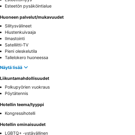
Esteetön pysäköintialue
Huoneen palvelut/mukavuudet
Silitysvälineet
Hiustenkuivaaja
Ilmastointi
Satelliitti-TV
Pieni oleskelutila
Tallelokero huoneessa
Näytä lisää
Liikuntamahdollisuudet
Polkupyörien vuokraus
Pöytätennis
Hotellin teema/tyyppi
Kongressihotelli
Hotellin ominaisuudet
LGBTQ+ -ystävällinen