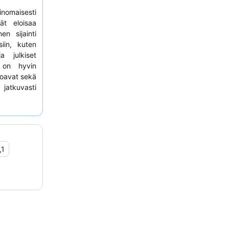
nomaisesti
vät eloisaa
en sijainti
iin, kuten
a julkiset
a on hyvin
rjoavat sekä
jatkuvasti
valikoiman
rstia, sekä
hallisemman
puutarhan
,1