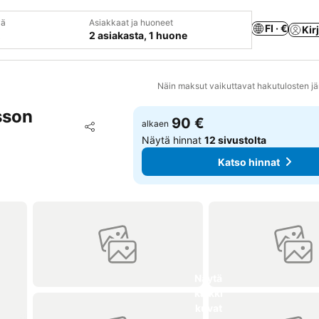
vä
Asiakkaat ja huoneet
FI · €
Kir
2 asiakasta, 1 huone
Näin maksut vaikuttavat hakutulosten jä
sson
90 €
Lisää suosikkeihin
alkaen
Jaa
Näytä hinnat
12 sivustolta
Katso hinnat