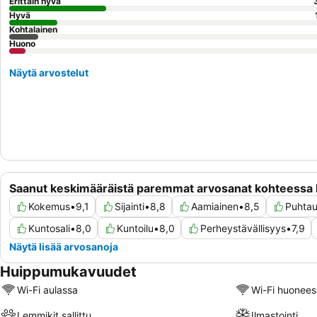
Erittäin hyvä
Hyvä
Kohtalainen
Huono
Näytä arvostelut
Saanut keskimääräistä paremmat arvosanat kohteessa B
Kokemus
•
9,1
Sijainti
•
8,8
Aamiainen
•
8,5
Puhta
Kuntosali
•
8,0
Kuntoilu
•
8,0
Perheystävällisyys
•
7,9
Näytä lisää arvosanoja
Huippumukavuudet
Wi-Fi aulassa
Wi-Fi huonees
Lemmikit sallittu
Ilmastointi