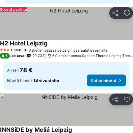
Suosittu valinta
Jaa
Li
H2 Hotel Leipzig
Hotelli
Askelten päässä Leipzigin päärautatieasemalta
3 Tähtiluokitus
8,6
Loistava
20 732
6.0 km kohteesta Sachen Therme Leipzig Thermal Spa
78 €
Alkaen
Näytä hinnat
14 sivustolta
Katso hinnat
Jaa
Li
INNSiDE by Meliá Leipzig