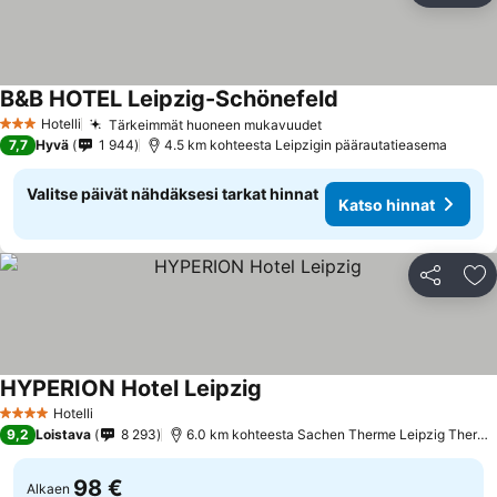
B&B HOTEL Leipzig-Schönefeld
Hotelli
Tärkeimmät huoneen mukavuudet
3 Tähtiluokitus
7,7
Hyvä
1 944
4.5 km kohteesta Leipzigin päärautatieasema
Valitse päivät nähdäksesi tarkat hinnat
Katso hinnat
Jaa
Li
HYPERION Hotel Leipzig
Hotelli
4 Tähtiluokitus
9,2
Loistava
8 293
6.0 km kohteesta Sachen Therme Leipzig Thermal Spa
98 €
Alkaen