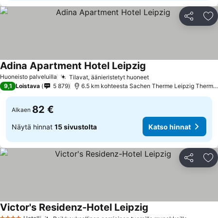
Jaa
Li
Adina Apartment Hotel Leipzig
Huoneisto palveluilla
Tilavat, äänieristetyt huoneet
9,1
Loistava
5 879
6.5 km kohteesta Sachen Therme Leipzig Thermal Spa
82 €
Alkaen
Näytä hinnat
15 sivustolta
Katso hinnat
Jaa
Li
Victor's Residenz-Hotel Leipzig