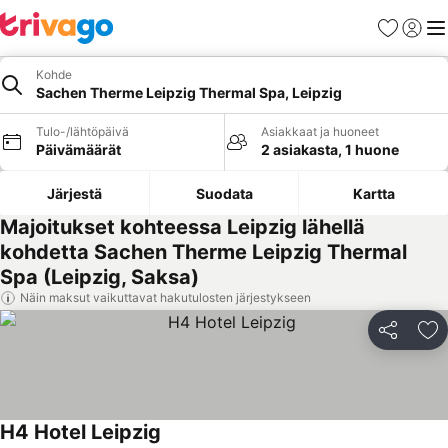
Suosikit
Kirjaud
Val
Kohde
Sachen Therme Leipzig Thermal Spa, Leipzig
Tulo-/lähtöpäivä
Asiakkaat ja huoneet
Päivämäärät
2 asiakasta, 1 huone
Järjestä
Suodata
Kartta
Majoitukset kohteessa Leipzig lähellä
kohdetta Sachen Therme Leipzig Thermal
Spa (Leipzig, Saksa)
Näin maksut vaikuttavat hakutulosten järjestykseen
Jaa
Li
H4 Hotel Leipzig