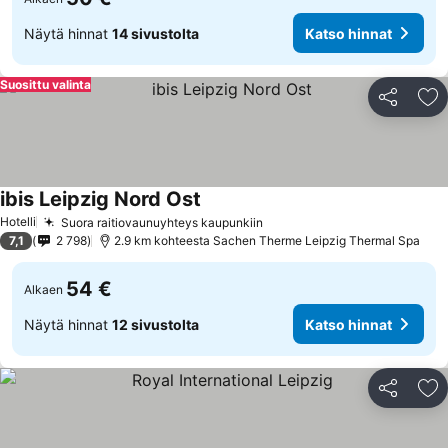
Näytä hinnat
14 sivustolta
Katso hinnat
Suosittu valinta
Jaa
Li
ibis Leipzig Nord Ost
Hotelli
Suora raitiovaunuyhteys kaupunkiin
7,1
2 798
2.9 km kohteesta Sachen Therme Leipzig Thermal Spa
54 €
Alkaen
Näytä hinnat
12 sivustolta
Katso hinnat
Jaa
Li