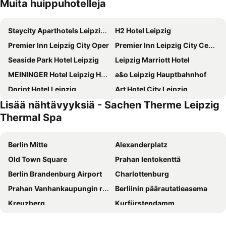
Muita huippuhotelleja
Staycity Aparthotels Leipzig City Centre
H2 Hotel Leipzig
Premier Inn Leipzig City Oper
Premier Inn Leipzig City Centre
Seaside Park Hotel Leipzig
Leipzig Marriott Hotel
MEININGER Hotel Leipzig Hauptbahnhof
a&o Leipzig Hauptbahnhof
Dorint Hotel Leipzig
Art Hotel City Leipzig
Lisää nähtävyyksiä - Sachen Therme Leipzig
Victor's Residenz-Hotel Leipzig
NH Leipzig Zentrum
Thermal Spa
Radisson Hotel Leipzig
Radisson Blu Hotel Leipzig
Vienna House Easy by Wyndham Leipzig
Royal International Leipzig
Berlin Mitte
Alexanderplatz
Best Western Hotel Leipzig City Center
Travel24 Hotel
Old Town Square
Prahan lentokenttä
Motel One Leipzig-Nikolaikirche
Pentahotel Leipzig
Berlin Brandenburg Airport
Charlottenburg
Balance Hotel Leipzig Alte Messe
ibis Styles Leipzig
Prahan Vanhankaupungin raatihuone
Berliinin päärautatieasema
The Westin Leipzig
ibis Leipzig City
Kreuzberg
Kurfürstendamm
Space Hotel Im Campus Der Jvp Schule
SchlafGut AppartementHotel
Kaarlensilta
Astronominen kello
Best Western Plus Royal Suites
Good Morning + Leipzig