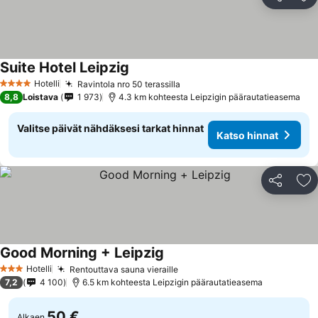
Jaa
Li
Suite Hotel Leipzig
Hotelli
Ravintola nro 50 terassilla
4 Tähtiluokitus
8,8
Loistava
1 973
4.3 km kohteesta Leipzigin päärautatieasema
Valitse päivät nähdäksesi tarkat hinnat
Katso hinnat
Jaa
Li
Good Morning + Leipzig
Hotelli
Rentouttava sauna vieraille
3 Tähtiluokitus
7,2
4 100
6.5 km kohteesta Leipzigin päärautatieasema
50 €
Alkaen