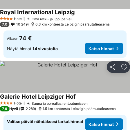
Royal International Leipzig
Hotelli
Oma retki- ja lippupalvelu
4 Tähtiluokitus
7,0
10 249
0.3 km kohteesta Leipzigin päärautatieasema
74 €
Alkaen
Näytä hinnat
14 sivustolta
Katso hinnat
Jaa
Li
Galerie Hotel Leipziger Hof
Hotelli
Sauna ja poreallas rentoutumiseen
4 Tähtiluokitus
7,9
Hyvä
2 289
1.5 km kohteesta Leipzigin päärautatieasema
Valitse päivät nähdäksesi tarkat hinnat
Katso hinnat