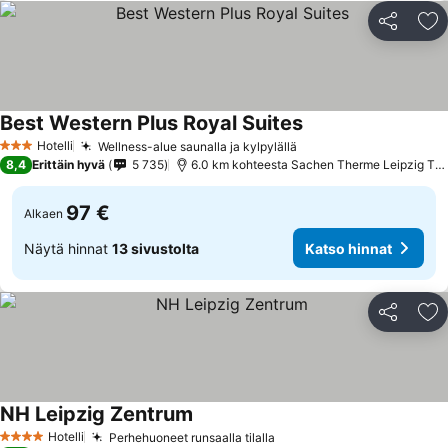
Jaa
Li
Best Western Plus Royal Suites
Hotelli
Wellness-alue saunalla ja kylpylällä
3 Tähtiluokitus
8,4
Erittäin hyvä
5 735
6.0 km kohteesta Sachen Therme Leipzig Thermal Spa
97 €
Alkaen
Näytä hinnat
13 sivustolta
Katso hinnat
Jaa
Li
NH Leipzig Zentrum
Hotelli
Perhehuoneet runsaalla tilalla
4 Tähtiluokitus