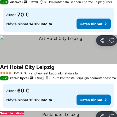
8,9
Loistava
6 329
6.8 km kohteesta Sachen Therme Leipzig Thermal Spa
70 €
Alkaen
Näytä hinnat
14 sivustolta
Katso hinnat
Jaa
Li
Art Hotel City Leipzig
Hotelli
Kattohuoneet kaupunkinäköalalla
4 Tähtiluokitus
8,2
Erittäin hyvä
7 961
0.7 km kohteesta Leipzigin päärautatieasema
60 €
Alkaen
Näytä hinnat
13 sivustolta
Katso hinnat
Suosittu valinta