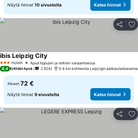
Näytä hinnat
10 sivustolta
Katso hinnat
Jaa
Li
ibis Leipzig City
Hotelli
Apua lippujen ja retkien varaamisessa
3 Tähtiluokitus
8,4
Erittäin hyvä
2 624
0.4 km kohteesta Leipzigin päärautatieasema
72 €
Alkaen
Näytä hinnat
9 sivustolta
Katso hinnat
Jaa
Li