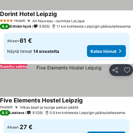
Dorint Hotel Leipzig
Hotelli
Art Nouveau -ravintola LaLique
4 Tähtiluokitus
8,4
Erittäin hyvä
9 855
1.1 km kohteesta Leipzigin päärautatieasema
61 €
Alkaen
Näytä hinnat
14 sivustolta
Katso hinnat
Suosittu valinta
Jaa
Li
Five Elements Hostel Leipzig
Hostelli
Vilkas baari ja lounge paikan päällä
8,5
Loistava
9 526
0.6 km kohteesta Leipzigin päärautatieasema
27 €
Alkaen