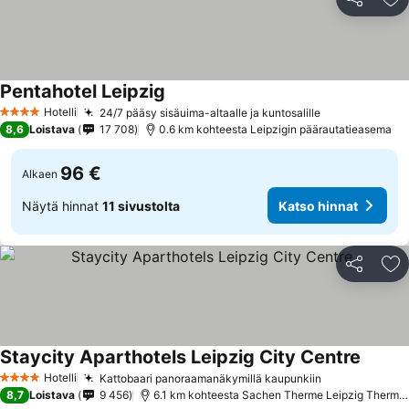
Jaa
Li
Pentahotel Leipzig
Hotelli
24/7 pääsy sisäuima-altaalle ja kuntosalille
4 Tähtiluokitus
8,6
Loistava
17 708
0.6 km kohteesta Leipzigin päärautatieasema
96 €
Alkaen
Näytä hinnat
11 sivustolta
Katso hinnat
Jaa
Li
Staycity Aparthotels Leipzig City Centre
Hotelli
Kattobaari panoraamanäkymillä kaupunkiin
4 Tähtiluokitus
8,7
Loistava
9 456
6.1 km kohteesta Sachen Therme Leipzig Thermal Spa