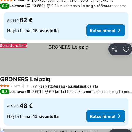
Hotelli
Poikkeuksellinen aamiainen tuoreilla munakkailla
4 Tähtiluokitus
8,7
Loistava
13 559
0.2 km kohteesta Leipzigin päärautatieasema
82 €
Alkaen
Näytä hinnat
15 sivustolta
Katso hinnat
Suosittu valinta
Jaa
Li
GRONERS Leipzig
Hostelli
Tyylikäs kattoterassi kaupunkinäköalalla
3 Tähtiluokitus
8,8
Loistava
7 601
6.7 km kohteesta Sachen Therme Leipzig Thermal Spa
48 €
Alkaen
Näytä hinnat
13 sivustolta
Katso hinnat