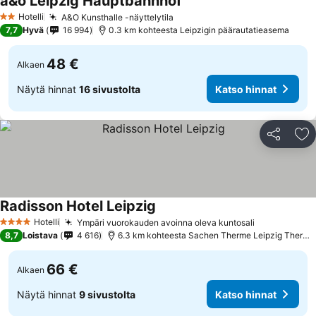
a&o Leipzig Hauptbahnhof
Hotelli
A&O Kunsthalle -näyttelytila
2 Tähtiluokitus
7,7
Hyvä
16 994
0.3 km kohteesta Leipzigin päärautatieasema
48 €
Alkaen
Näytä hinnat
16 sivustolta
Katso hinnat
Jaa
Li
Radisson Hotel Leipzig
Hotelli
Ympäri vuorokauden avoinna oleva kuntosali
4 Tähtiluokitus
8,7
Loistava
4 616
6.3 km kohteesta Sachen Therme Leipzig Thermal Spa
66 €
Alkaen
Näytä hinnat
9 sivustolta
Katso hinnat