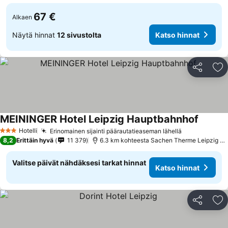
67 €
Alkaen
Näytä hinnat
12 sivustolta
Katso hinnat
Jaa
Li
MEININGER Hotel Leipzig Hauptbahnhof
Hotelli
Erinomainen sijainti päärautatieaseman lähellä
3 Tähtiluokitus
8,2
Erittäin hyvä
11 379
6.3 km kohteesta Sachen Therme Leipzig Thermal Spa
Valitse päivät nähdäksesi tarkat hinnat
Katso hinnat
Jaa
Li