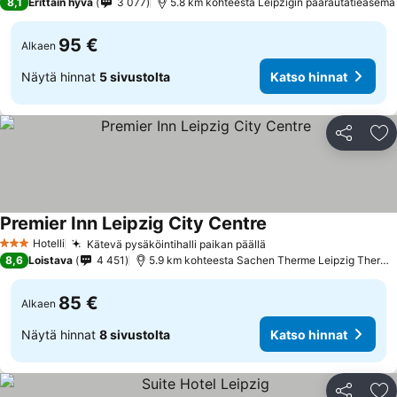
8,1
Erittäin hyvä
3 077
5.8 km kohteesta Leipzigin päärautatieasema
95 €
Alkaen
Näytä hinnat
5 sivustolta
Katso hinnat
Jaa
Li
Premier Inn Leipzig City Centre
Hotelli
Kätevä pysäköintihalli paikan päällä
3 Tähtiluokitus
8,6
Loistava
4 451
5.9 km kohteesta Sachen Therme Leipzig Thermal Spa
85 €
Alkaen
Näytä hinnat
8 sivustolta
Katso hinnat