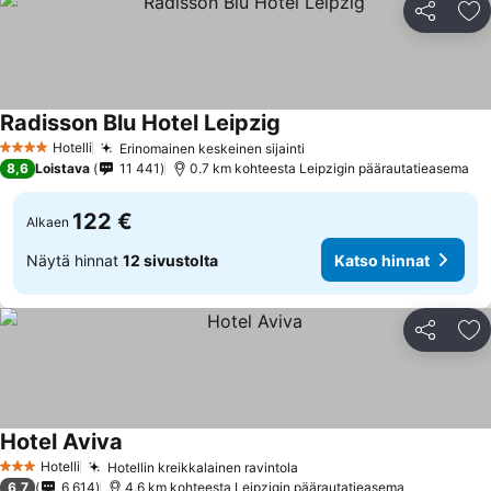
Jaa
Li
Radisson Blu Hotel Leipzig
Hotelli
Erinomainen keskeinen sijainti
4 Tähtiluokitus
8,6
Loistava
11 441
0.7 km kohteesta Leipzigin päärautatieasema
122 €
Alkaen
Näytä hinnat
12 sivustolta
Katso hinnat
Jaa
Li
Hotel Aviva
Hotelli
Hotellin kreikkalainen ravintola
3 Tähtiluokitus
6,7
6 614
4.6 km kohteesta Leipzigin päärautatieasema