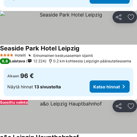
Jaa
Li
Seaside Park Hotel Leipzig
Hotelli
Erinomainen keskusaseman sijainti
4 Tähtiluokitus
8,8
Loistava
12 224
0.2 km kohteesta Leipzigin päärautatieasema
96 €
Alkaen
Näytä hinnat
13 sivustolta
Katso hinnat
Suosittu valinta
Jaa
Li