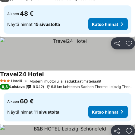
48 €
Alkaen
Näytä hinnat
15 sivustolta
Katso hinnat
Jaa
Li
Travel24 Hotel
Hotelli
Moderni muotoilu ja laadukkaat materiaalit
3 Tähtiluokitus
8,8
Loistava
9 042
6.8 km kohteesta Sachen Therme Leipzig Thermal Spa
60 €
Alkaen
Näytä hinnat
11 sivustolta
Katso hinnat
Jaa
Li