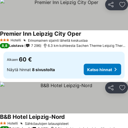
Jaa
Li
Premier Inn Leipzig City Oper
Hotelli
Erinomainen sijainti lähellä keskustaa
3 Tähtiluokitus
8,8
Loistava
7 296
6.3 km kohteesta Sachen Therme Leipzig Thermal Spa
60 €
Alkaen
Näytä hinnat
8 sivustolta
Katso hinnat
Jaa
Li
B&B Hotel Leipzig-Nord
Hotelli
Sähköautojen latauspisteet
2 Tähtiluokitus