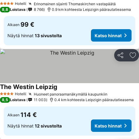
Hotelli
Erinomainen sijainti Thomaskirchen vastapäätä
4 Tähtiluokitus
8,8
Loistava
8 766
0.9 km kohteesta Leipzigin päärautatieasema
99 €
Alkaen
Näytä hinnat
13 sivustolta
Katso hinnat
Jaa
Li
The Westin Leipzig
Hotelli
Huoneet panoraamanäkymällä kaupunkiin
4 Tähtiluokitus
8,5
Loistava
11 003
0.4 km kohteesta Leipzigin päärautatieasema
114 €
Alkaen
Näytä hinnat
12 sivustolta
Katso hinnat