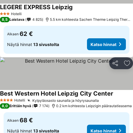
LEGERE EXPRESS Leipzig
Hotelli
3 Tähtiluokitus
8,5
Loistava
4 825
5.5 km kohteesta Sachen Therme Leipzig Thermal Spa
62 €
Alkaen
Näytä hinnat
13 sivustolta
Katso hinnat
Jaa
Li
Best Western Hotel Leipzig City Center
Hotelli
Kylpyläosasto saunalla ja höyrysaunalla
4 Tähtiluokitus
8,0
Erittäin hyvä
7 174
0.2 km kohteesta Leipzigin päärautatieasema
68 €
Alkaen
Näytä hinnat
13 sivustolta
Katso hinnat