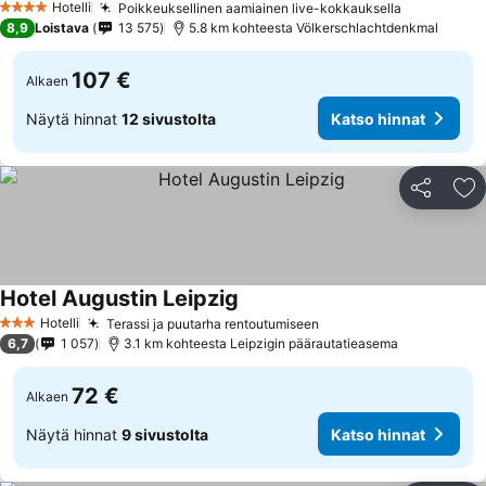
Hotelli
Poikkeuksellinen aamiainen live-kokkauksella
4 Tähtiluokitus
8,9
Loistava
13 575
5.8 km kohteesta Völkerschlachtdenkmal
107 €
Alkaen
Näytä hinnat
12 sivustolta
Katso hinnat
Jaa
Li
Hotel Augustin Leipzig
Hotelli
Terassi ja puutarha rentoutumiseen
3 Tähtiluokitus
6,7
1 057
3.1 km kohteesta Leipzigin päärautatieasema
72 €
Alkaen
Näytä hinnat
9 sivustolta
Katso hinnat