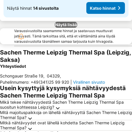
Näytä hinnat
14 sivustolta
Katso hinnat
Näytä lisää
Varaussivustoilta saamamme hinnat ja saatavuus muuttuvat
jatkuvasti. Tämä tarkoittaa sitä, että et välttämättä aina löydä
varaussivustolta täsmälleen samaa tarjousta kuin trivagosta.
Sachen Therme Leipzig Thermal Spa (Leipzig,
Saksa)
Yhteystiedot
Schongauer Straße 19
,
04329
,
Puhelinnumero
:
+49(341)25 99 920
|
Virallinen sivusto
Usein kysyttyjä kysymyksiä nähtävyydestä
Sachen Therme Leipzig Thermal Spa
Mikä tekee nähtävyydestä Sachen Therme Leipzig Thermal Spa
suositun kohteessa Leipzig?
Mitä majoituspaikkoja on lähellä nähtävyyttä Sachen Therme Leipzig
Thermal Spa?
Mitkä nähtävyydet ovat lähellä kohdetta Sachen Therme Leipzig
Thermal Spa?