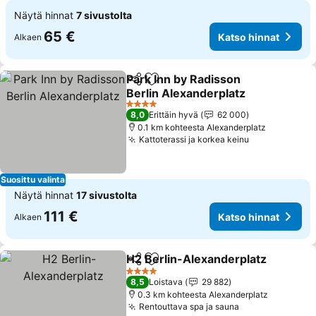
Näytä hinnat
7 sivustolta
65 €
Katso hinnat
Alkaen
Park Inn by Radisson
Jaa
Lisää suosikkeihin
Berlin Alexanderplatz
4 Tähtiluokitus
8,0
Erittäin hyvä
62 000
0.1 km kohteesta Alexanderplatz
Kattoterassi ja korkea keinu
Suosittu valinta
Näytä hinnat
17 sivustolta
111 €
Katso hinnat
Alkaen
H2 Berlin-Alexanderplatz
Jaa
Lisää suosikkeihin
4 Tähtiluokitus
8,5
Loistava
29 882
0.3 km kohteesta Alexanderplatz
Rentouttava spa ja sauna