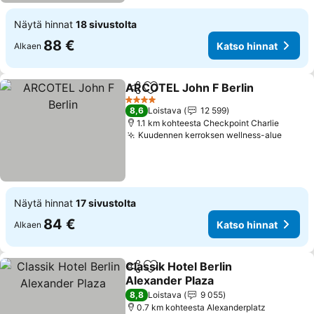
Näytä hinnat
18 sivustolta
88 €
Katso hinnat
Alkaen
ARCOTEL John F Berlin
Jaa
Lisää suosikkeihin
4 Tähtiluokitus
8,6
Loistava
12 599
1.1 km kohteesta Checkpoint Charlie
Kuudennen kerroksen wellness-alue
Näytä hinnat
17 sivustolta
84 €
Katso hinnat
Alkaen
Classik Hotel Berlin
Jaa
Lisää suosikkeihin
Alexander Plaza
8,8
Loistava
9 055
0.7 km kohteesta Alexanderplatz