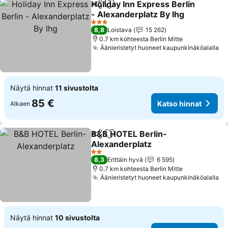
Holiday Inn Express Berlin
Jaa
Lisää suosikkeihin
- Alexanderplatz By Ihg
3 Tähtiluokitus
8,8
Loistava
15 262
0.7 km kohteesta Berlin Mitte
Äänieristetyt huoneet kaupunkinäköalalla
Näytä hinnat
11 sivustolta
85 €
Katso hinnat
Alkaen
B&B HOTEL Berlin-
Jaa
Lisää suosikkeihin
Alexanderplatz
2 Tähtiluokitus
8,3
Erittäin hyvä
6 595
0.7 km kohteesta Berlin Mitte
Äänieristetyt huoneet kaupunkinäköalalla
Näytä hinnat
10 sivustolta