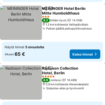
MEININGER Hotel Berlin
Jaa
Lisää suosikkeihin
Mitte Humboldthaus
3 Tähtiluokitus
8,2
Erittäin hyvä
14 058
1.3 km kohteesta Valtiopäivätalo
Paikan päällä polkupyörävuokraus
Näytä hinnat
5 sivustolta
65 €
Katso hinnat
Alkaen
Radisson Collection
Jaa
Lisää suosikkeihin
Hotel, Berlin
5 Tähtiluokitus
8,8
Loistava
16 489
0.9 km kohteesta Alexanderplatz
Sisäuima-allas ja hyvinvointi