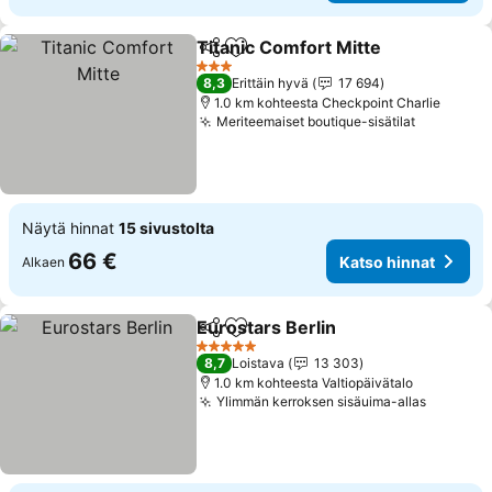
Titanic Comfort Mitte
Jaa
Lisää suosikkeihin
3 Tähtiluokitus
8,3
Erittäin hyvä
17 694
1.0 km kohteesta Checkpoint Charlie
Meriteemaiset boutique-sisätilat
Näytä hinnat
15 sivustolta
66 €
Katso hinnat
Alkaen
Eurostars Berlin
Jaa
Lisää suosikkeihin
5 Tähtiluokitus
8,7
Loistava
13 303
1.0 km kohteesta Valtiopäivätalo
Ylimmän kerroksen sisäuima-allas