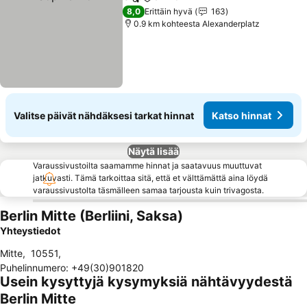
Jaa
Lisää suosikkeihin
8,0
Erittäin hyvä
163
0.9 km kohteesta Alexanderplatz
Valitse päivät nähdäksesi tarkat hinnat
Katso hinnat
Näytä lisää
Varaussivustoilta saamamme hinnat ja saatavuus muuttuvat
jatkuvasti. Tämä tarkoittaa sitä, että et välttämättä aina löydä
varaussivustolta täsmälleen samaa tarjousta kuin trivagosta.
Berlin Mitte (Berliini, Saksa)
Yhteystiedot
Mitte
,
10551
,
Puhelinnumero
:
+49(30)901820
Usein kysyttyjä kysymyksiä nähtävyydestä
Berlin Mitte