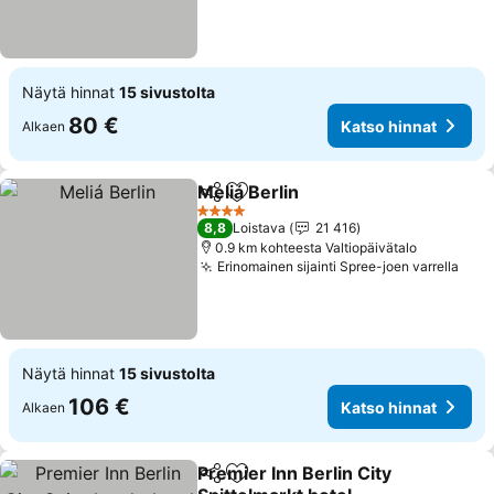
Näytä hinnat
15 sivustolta
80 €
Katso hinnat
Alkaen
Meliá Berlin
Jaa
Lisää suosikkeihin
4 Tähtiluokitus
8,8
Loistava
21 416
0.9 km kohteesta Valtiopäivätalo
Erinomainen sijainti Spree-joen varrella
Näytä hinnat
15 sivustolta
106 €
Katso hinnat
Alkaen
Premier Inn Berlin City
Jaa
Lisää suosikkeihin