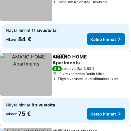
Habel am Reichstag -ravintola
Näytä hinnat
11 sivustolta
84 €
Katso hinnat
Alkaen
AMANO HOME
Jaa
Lisää suosikkeihin
Apartments
8,6
Loistava
3 631
1.0 km kohteesta Berlin Mitte
Täysin varustellut keittiönurkkaukset
Näytä hinnat
8 sivustolta
75 €
Katso hinnat
Alkaen