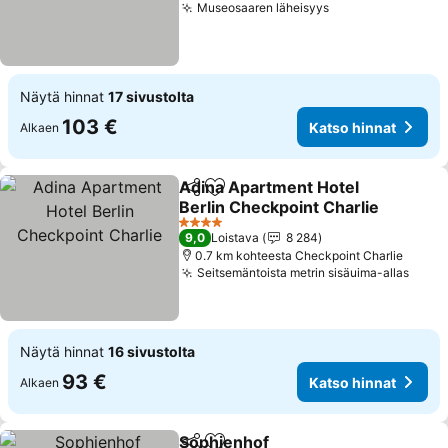
Museosaaren läheisyys
Näytä hinnat
17 sivustolta
103 €
Katso hinnat
Alkaen
Adina Apartment Hotel
Jaa
Lisää suosikkeihin
Berlin Checkpoint Charlie
4 Tähtiluokitus
9,0
Loistava
8 284
0.7 km kohteesta Checkpoint Charlie
Seitsemäntoista metrin sisäuima-allas
Näytä hinnat
16 sivustolta
93 €
Katso hinnat
Alkaen
Sophienhof