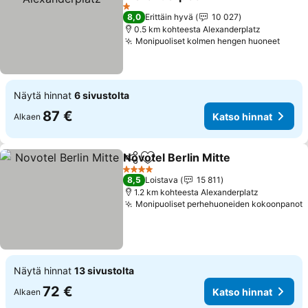
1 Tähtiluokitus
8,0
Erittäin hyvä
10 027
0.5 km kohteesta Alexanderplatz
Monipuoliset kolmen hengen huoneet
Näytä hinnat
6 sivustolta
87 €
Katso hinnat
Alkaen
Novotel Berlin Mitte
Jaa
Lisää suosikkeihin
4 Tähtiluokitus
8,5
Loistava
15 811
1.2 km kohteesta Alexanderplatz
Monipuoliset perhehuoneiden kokoonpanot
Näytä hinnat
13 sivustolta
72 €
Katso hinnat
Alkaen