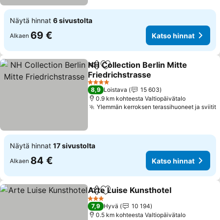
Näytä hinnat
6 sivustolta
69 €
Katso hinnat
Alkaen
NH Collection Berlin Mitte
Jaa
Lisää suosikkeihin
Friedrichstrasse
4 Tähtiluokitus
8,9
Loistava
15 603
0.9 km kohteesta Valtiopäivätalo
Ylemmän kerroksen terassihuoneet ja sviitit
Näytä hinnat
17 sivustolta
84 €
Katso hinnat
Alkaen
Arte Luise Kunsthotel
Jaa
Lisää suosikkeihin
3 Tähtiluokitus
7,9
Hyvä
10 194
0.5 km kohteesta Valtiopäivätalo