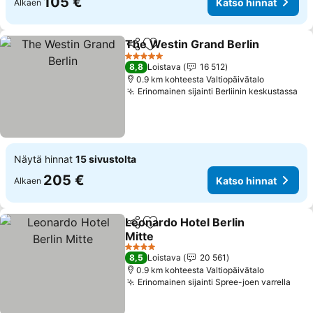
105 €
Katso hinnat
Alkaen
The Westin Grand Berlin
Jaa
Lisää suosikkeihin
5 Tähtiluokitus
8,8
Loistava
16 512
0.9 km kohteesta Valtiopäivätalo
Erinomainen sijainti Berliinin keskustassa
Näytä hinnat
15 sivustolta
205 €
Katso hinnat
Alkaen
Leonardo Hotel Berlin
Jaa
Lisää suosikkeihin
Mitte
4 Tähtiluokitus
8,5
Loistava
20 561
0.9 km kohteesta Valtiopäivätalo
Erinomainen sijainti Spree-joen varrella