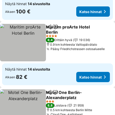
Näytä hinnat
14 sivustolta
100 €
Katso hinnat
Alkaen
Maritim proArte Hotel
Jaa
Lisää suosikkeihin
Berlin
4 Tähtiluokitus
8,4
Erittäin hyvä
19 036
0.9 km kohteesta Valtiopäivätalo
Pääsy Friedrichstrassen ostosalueelle
Näytä hinnat
14 sivustolta
82 €
Katso hinnat
Alkaen
Motel One Berlin-
Jaa
Lisää suosikkeihin
Alexanderplatz
3 Tähtiluokitus
8,8
Loistava
21 959
0.5 km kohteesta Berlin Mitte
Cloud One -kattobaari