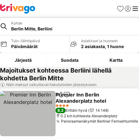
Suosikit
Kirjaud
Val
Kohde
Berlin Mitte, Berliini
Tulo-/lähtöpäivä
Asiakkaat ja huoneet
Päivämäärät
2 asiakasta, 1 huone
Järjestä
Suodata
Kartta
Majoitukset kohteessa Berliini lähellä
kohdetta Berlin Mitte
Näin maksut vaikuttavat hakutulosten järjestykseen
Premier Inn Berlin
Jaa
Lisää suosikkeihin
Alexanderplatz hotel
4 Tähtiluokitus
8,2
Erittäin hyvä
14 148
0.2 km kohteesta Alexanderplatz
Panoraamanäkymät Berliner Fernsehturmille