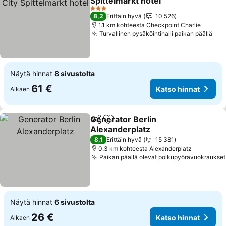
Spittelmarkt hotel
3 Tähtiluokitus
8,2
Erittäin hyvä
10 526
1.1 km kohteesta Checkpoint Charlie
Turvallinen pysäköintihalli paikan päällä
Näytä hinnat
8 sivustolta
61 €
Katso hinnat
Alkaen
Generator Berlin
Jaa
Lisää suosikkeihin
Alexanderplatz
8,1
Erittäin hyvä
15 381
0.3 km kohteesta Alexanderplatz
Paikan päällä olevat polkupyörävuokraukset
Näytä hinnat
6 sivustolta
26 €
Katso hinnat
Alkaen