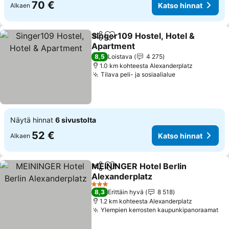
70 €
Katso hinnat
Alkaen
Singer109 Hostel, Hotel &
Jaa
Lisää suosikkeihin
Apartment
8,5
Loistava
4 275
1.0 km kohteesta Alexanderplatz
Tilava peli- ja sosiaalialue
Näytä hinnat
6 sivustolta
52 €
Katso hinnat
Alkaen
MEININGER Hotel Berlin
Jaa
Lisää suosikkeihin
Alexanderplatz
3 Tähtiluokitus
8,3
Erittäin hyvä
8 518
1.2 km kohteesta Alexanderplatz
Ylempien kerrosten kaupunkipanoraamat