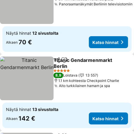
Panoraamanäkymät Berliinin televisiotorniin
Näytä hinnat
12 sivustolta
70 €
Katso hinnat
Alkaen
Titanic Gendarmenmarkt
Jaa
Lisää suosikkeihin
Berlin
5 Tähtiluokitus
8,9
Loistava
13 557
1.1 km kohteesta Checkpoint Charlie
Aito turkkilainen hamam ja spa
Näytä hinnat
13 sivustolta
142 €
Katso hinnat
Alkaen