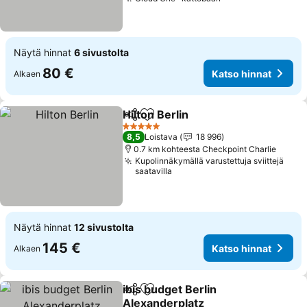
Näytä hinnat
6 sivustolta
80 €
Katso hinnat
Alkaen
Hilton Berlin
Jaa
Lisää suosikkeihin
5 Tähtiluokitus
8,5
Loistava
18 996
0.7 km kohteesta Checkpoint Charlie
Kupolinnäkymällä varustettuja sviittejä
saatavilla
Näytä hinnat
12 sivustolta
145 €
Katso hinnat
Alkaen
ibis budget Berlin
Jaa
Lisää suosikkeihin
Alexanderplatz