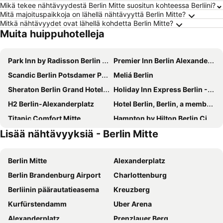
Mikä tekee nähtävyydestä Berlin Mitte suositun kohteessa Berliini?
Mitä majoituspaikkoja on lähellä nähtävyyttä Berlin Mitte?
Mitkä nähtävyydet ovat lähellä kohdetta Berlin Mitte?
Muita huippuhotelleja
Park Inn by Radisson Berlin Alexanderplatz
Premier Inn Berlin Alexanderplatz hotel
Scandic Berlin Potsdamer Platz
Meliá Berlin
Sheraton Berlin Grand Hotel Esplanade
Holiday Inn Express Berlin - Alexanderplatz By Ihg
H2 Berlin-Alexanderplatz
Hotel Berlin, Berlin, a member of Radisson Individuals
Titanic Comfort Mitte
Hampton by Hilton Berlin City Centre Alexanderplatz
Lisää nähtävyyksiä - Berlin Mitte
Hotel Riu Plaza Berlin
MEININGER Hotel Berlin Tiergarten
Premier Inn Berlin City Spittelmarkt hotel
Scandic Berlin Kurfürstendamm
Berlin Mitte
Alexanderplatz
ibis Berlin Mitte
NH Berlin Alexanderplatz
Berlin Brandenburg Airport
Charlottenburg
Hilton Berlin
IntercityHotel Berlin Hauptbahnhof
Berliinin päärautatieasema
Kreuzberg
NH Collection Berlin Mitte am Checkpoint Charlie
Eurostars Berlin
Kurfürstendamm
Uber Arena
MEININGER Hotel Berlin Hauptbahnhof
Hampton by Hilton Berlin City West
Alexanderplatz
Prenzlauer Berg
Dorint Kurfürstendamm Berlin
Novotel Berlin Mitte