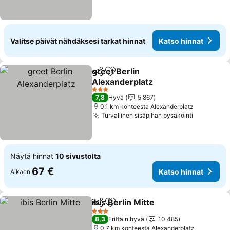
Valitse päivät nähdäksesi tarkat hinnat
Katso hinnat
greet Berlin
Jaa
Lisää suosikkeihin
Alexanderplatz
3 Tähtiluokitus
7,8
Hyvä
5 867
0.1 km kohteesta Alexanderplatz
Turvallinen sisäpihan pysäköinti
Näytä hinnat
10 sivustolta
67 €
Katso hinnat
Alkaen
ibis Berlin Mitte
Jaa
Lisää suosikkeihin
3 Tähtiluokitus
8,3
Erittäin hyvä
10 485
0.7 km kohteesta Alexanderplatz