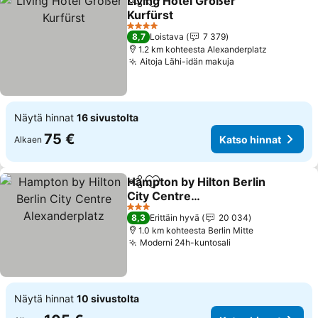
Living Hotel Großer
Jaa
Lisää suosikkeihin
Kurfürst
4 Tähtiluokitus
8,7
Loistava
7 379
1.2 km kohteesta Alexanderplatz
Aitoja Lähi-idän makuja
Näytä hinnat
16 sivustolta
75 €
Katso hinnat
Alkaen
Hampton by Hilton Berlin
Jaa
Lisää suosikkeihin
City Centre
Alexanderplatz
3 Tähtiluokitus
8,3
Erittäin hyvä
20 034
1.0 km kohteesta Berlin Mitte
Moderni 24h-kuntosali
Näytä hinnat
10 sivustolta