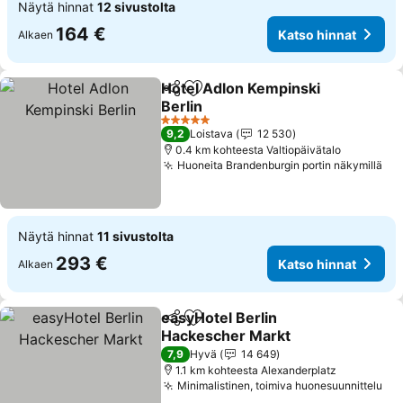
Näytä hinnat
12 sivustolta
164 €
Katso hinnat
Alkaen
Hotel Adlon Kempinski
Jaa
Lisää suosikkeihin
Berlin
5 Tähtiluokitus
9,2
Loistava
12 530
0.4 km kohteesta Valtiopäivätalo
Huoneita Brandenburgin portin näkymillä
Näytä hinnat
11 sivustolta
293 €
Katso hinnat
Alkaen
easyHotel Berlin
Jaa
Lisää suosikkeihin
Hackescher Markt
7,9
Hyvä
14 649
1.1 km kohteesta Alexanderplatz
Minimalistinen, toimiva huonesuunnittelu