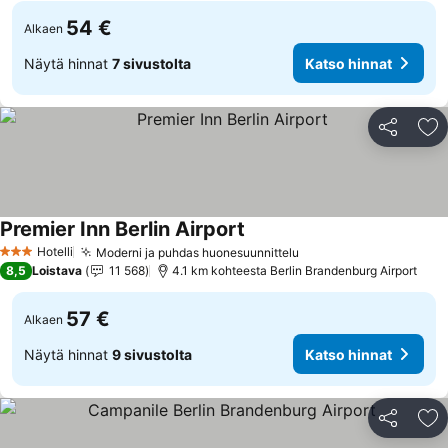
54 €
Alkaen
Näytä hinnat
7 sivustolta
Katso hinnat
Jaa
Li
Premier Inn Berlin Airport
Katso hinnat
Hotelli
Moderni ja puhdas huonesuunnittelu
Katso hinnat
3 Tähtiluokitus
8,5
Loistava
11 568
4.1 km kohteesta Berlin Brandenburg Airport
57 €
Alkaen
Näytä hinnat
9 sivustolta
Katso hinnat
Jaa
Li