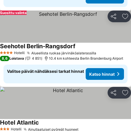
Suosittu valinta
Jaa
Li
Seehotel Berlin-Rangsdorf
Katso hinnat
Hotelli
Alueellista ruokaa järvinäköalaterassilla
Katso hinnat
4 Tähtiluokitus
8,6
Loistava
4 851
10.4 km kohteesta Berlin Brandenburg Airport
Valitse päivät nähdäksesi tarkat hinnat
Katso hinnat
Jaa
Li
Hotel Atlantic
Katso hinnat
Hotelli
Ainutlaatuiset pyöreät huoneet
Katso hinnat