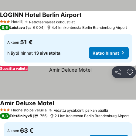
LOGINN Hotel Berlin Airport
Katso hinnat
Hotelli
Retroteemaiset kokoustilat
Katso hinnat
3 Tähtiluokitus
8,6
Loistava
6 004
4.4 km kohteesta Berlin Brandenburg Airport
51 €
Alkaen
Näytä hinnat
13 sivustolta
Katso hinnat
Suosittu valinta
Jaa
Li
Amir Deluxe Motel
Katso hinnat
Huoneisto palveluilla
Aidattu pysäköinti paikan päällä
Katso hinna
3 Tähtiluokitus
8,3
Erittäin hyvä
756
2.1 km kohteesta Berlin Brandenburg Airport
63 €
Alkaen