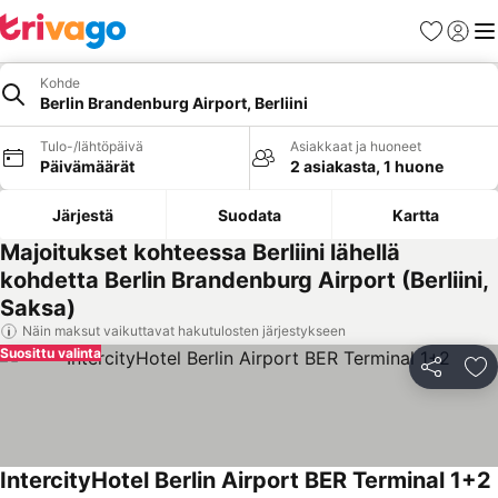
Suosikit
Kirjaud
Val
Kohde
Berlin Brandenburg Airport, Berliini
Tulo-/lähtöpäivä
Asiakkaat ja huoneet
Päivämäärät
2 asiakasta, 1 huone
Järjestä
Suodata
Kartta
Majoitukset kohteessa Berliini lähellä
kohdetta Berlin Brandenburg Airport (Berliini,
Saksa)
Näin maksut vaikuttavat hakutulosten järjestykseen
Suosittu valinta
Jaa
Li
IntercityHotel Berlin Airport BER Terminal 1+2