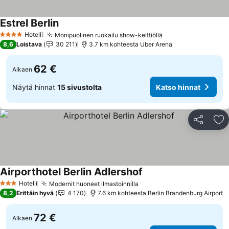
Estrel Berlin
Katso hinnat
Hotelli
Monipuolinen ruokailu show-keittiöllä
Katso hinnat
4 Tähtiluokitus
8,6
Loistava
30 211
3.7 km kohteesta Uber Arena
62 €
Alkaen
Näytä hinnat
15 sivustolta
Katso hinnat
Jaa
Li
Airporthotel Berlin Adlershof
Katso hinnat
Hotelli
Modernit huoneet ilmastoinnilla
Katso hinnat
3 Tähtiluokitus
8,2
Erittäin hyvä
4 170
7.6 km kohteesta Berlin Brandenburg Airport
72 €
Alkaen