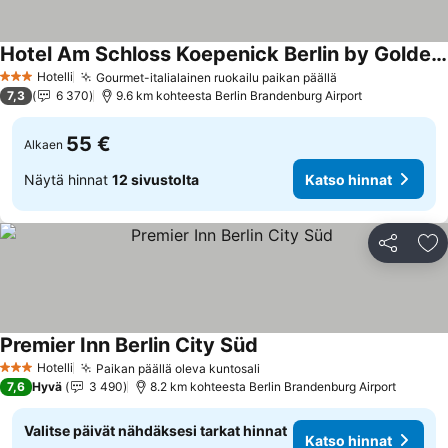
Hotel Am Schloss Koepenick Berlin by Golden Tulip
Katso hinnat
Hotelli
Gourmet-italialainen ruokailu paikan päällä
Katso hinnat
3 Tähtiluokitus
7,3
6 370
9.6 km kohteesta Berlin Brandenburg Airport
55 €
Alkaen
Näytä hinnat
12 sivustolta
Katso hinnat
Jaa
Li
Premier Inn Berlin City Süd
Katso hinnat
Hotelli
Paikan päällä oleva kuntosali
Katso hinnat
3 Tähtiluokitus
7,6
Hyvä
3 490
8.2 km kohteesta Berlin Brandenburg Airport
Valitse päivät nähdäksesi tarkat hinnat
Katso hinnat