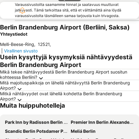
Varaussivustoilta saamamme hinnat ja saatavuus muuttuvat
jatkuvasti. Tämä tarkoittaa sitä, että et välttämättä aina löydä
varaussivustolta täsmälleen samaa tarjousta kuin trivagosta.
Berlin Brandenburg Airport (Berliini, Saksa)
Yhteystiedot
Melli-Beese-Ring
,
12521
,
|
Virallinen sivusto
Usein kysyttyjä kysymyksiä nähtävyydestä
Berlin Brandenburg Airport
Mikä tekee nähtävyydestä Berlin Brandenburg Airport suositun
kohteessa Berliini?
Mitä majoituspaikkoja on lähellä nähtävyyttä Berlin Brandenburg
Airport?
Mitkä nähtävyydet ovat lähellä kohdetta Berlin Brandenburg
Airport?
Muita huippuhotelleja
Park Inn by Radisson Berlin Alexanderplatz
Premier Inn Berlin Alexanderplatz hotel
Scandic Berlin Potsdamer Platz
Meliá Berlin