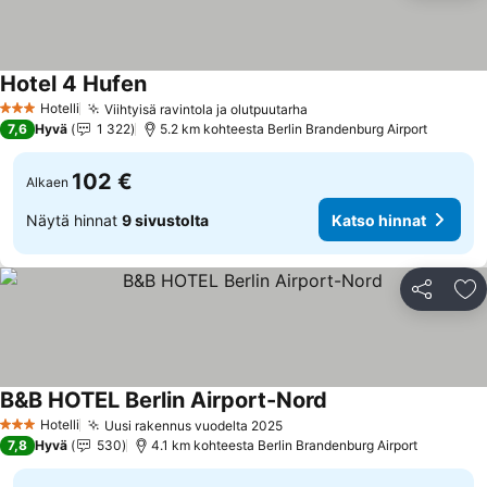
Hotel 4 Hufen
Katso hinnat
Hotelli
Viihtyisä ravintola ja olutpuutarha
Katso hinnat
3 Tähtiluokitus
7,6
Hyvä
1 322
5.2 km kohteesta Berlin Brandenburg Airport
102 €
Alkaen
Näytä hinnat
9 sivustolta
Katso hinnat
Jaa
Li
B&B HOTEL Berlin Airport-Nord
Katso hinnat
Hotelli
Uusi rakennus vuodelta 2025
Katso hinnat
3 Tähtiluokitus
7,8
Hyvä
530
4.1 km kohteesta Berlin Brandenburg Airport