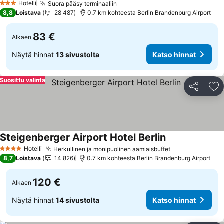
Hotelli
Suora pääsy terminaaliin
Katso hinnat
3 Tähtiluokitus
8,8
Loistava
28 487
0.7 km kohteesta Berlin Brandenburg Airport
83 €
Alkaen
Näytä hinnat
13 sivustolta
Katso hinnat
Suosittu valinta
Jaa
Li
Steigenberger Airport Hotel Berlin
Katso hinnat
Hotelli
Herkullinen ja monipuolinen aamiaisbuffet
Katso hinnat
4 Tähtiluokitus
8,7
Loistava
14 826
0.7 km kohteesta Berlin Brandenburg Airport
120 €
Alkaen
Näytä hinnat
14 sivustolta
Katso hinnat