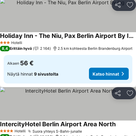
Jaa
Li
Holiday Inn - The Niu, Pax Berlin Airport By Ihg
Katso hinnat
Hotelli
3 Tähtiluokitus
8,4
Erittäin hyvä
2 164
2.5 km kohteesta Berlin Brandenburg Airport
56 €
Alkaen
Näytä hinnat
9 sivustolta
Katso hinnat
Jaa
Li
IntercityHotel Berlin Airport Area North
Katso hi
Hotelli
Suora yhteys S-Bahn-junalle
Katso hinnat
4 Tähtiluokitus