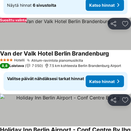
Näytä hinnat
6 sivustolta
Katso hinnat
Suosittu valinta
Jaa
Li
Van der Valk Hotel Berlin Brandenburg
Katso hin
Hotelli
Atrium-ravintola pianomusiikilla
Katso hinnat
4 Tähtiluokitus
8,8
Loistava
7 050
7.5 km kohteesta Berlin Brandenburg Airport
Valitse päivät nähdäksesi tarkat hinnat
Katso hinnat
Jaa
Li
Holiday Inn Berlin Airport - Conf Centre By Ihg