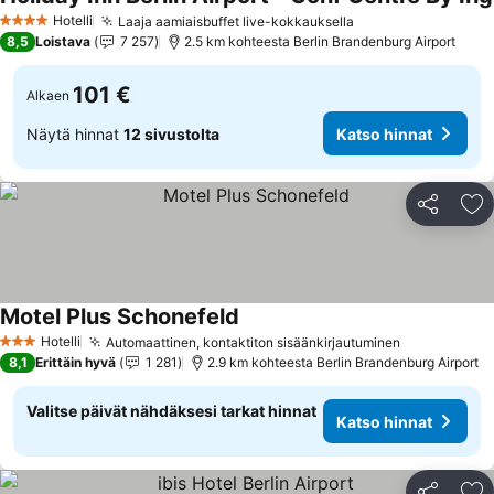
Hotelli
Laaja aamiaisbuffet live-kokkauksella
Katso hinnat
4 Tähtiluokitus
8,5
Loistava
7 257
2.5 km kohteesta Berlin Brandenburg Airport
101 €
Alkaen
Näytä hinnat
12 sivustolta
Katso hinnat
Jaa
Li
Motel Plus Schonefeld
Katso hinnat
Hotelli
Automaattinen, kontaktiton sisäänkirjautuminen
Katso hinn
3 Tähtiluokitus
8,1
Erittäin hyvä
1 281
2.9 km kohteesta Berlin Brandenburg Airport
Valitse päivät nähdäksesi tarkat hinnat
Katso hinnat