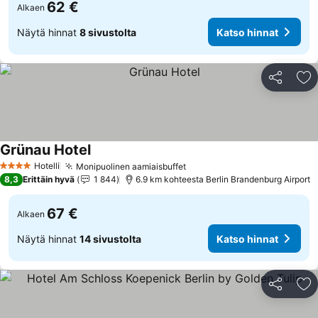
62 €
Alkaen
Näytä hinnat
8 sivustolta
Katso hinnat
Jaa
Li
Grünau Hotel
Katso hinnat
Hotelli
Monipuolinen aamiaisbuffet
Katso hinnat
4 Tähtiluokitus
8,3
Erittäin hyvä
1 844
6.9 km kohteesta Berlin Brandenburg Airport
67 €
Alkaen
Näytä hinnat
14 sivustolta
Katso hinnat
Jaa
Li