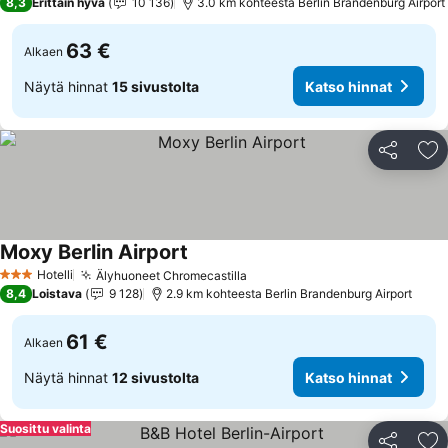
8,3
Erittäin hyvä
10 136
3.0 km kohteesta Berlin Brandenburg Airport
63 €
Alkaen
Näytä hinnat
15 sivustolta
Katso hinnat
Jaa
Li
Moxy Berlin Airport
Katso hinnat
Hotelli
Älyhuoneet Chromecastilla
Katso hinnat
3 Tähtiluokitus
8,4
Loistava
9 128
2.9 km kohteesta Berlin Brandenburg Airport
61 €
Alkaen
Näytä hinnat
12 sivustolta
Katso hinnat
Suosittu valinta