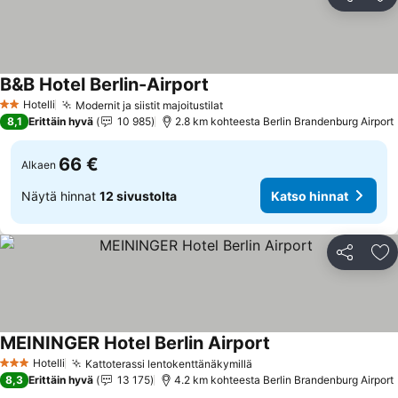
Jaa
Li
B&B Hotel Berlin-Airport
Katso hinnat
Hotelli
Modernit ja siistit majoitustilat
Katso hinnat
2 Tähtiluokitus
8,1
Erittäin hyvä
10 985
2.8 km kohteesta Berlin Brandenburg Airport
66 €
Alkaen
Näytä hinnat
12 sivustolta
Katso hinnat
Jaa
Li
MEININGER Hotel Berlin Airport
Katso hinnat
Hotelli
Kattoterassi lentokenttänäkymillä
Katso hinnat
3 Tähtiluokitus
8,3
Erittäin hyvä
13 175
4.2 km kohteesta Berlin Brandenburg Airport