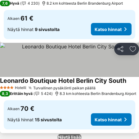
7,6
Hyvä
4 230
8.2 km kohteesta Berlin Brandenburg Airport
61 €
Alkaen
Näytä hinnat
9 sivustolta
Katso hinnat
Jaa
Li
Leonardo Boutique Hotel Berlin City South
Katso
Hotelli
Turvallinen pysäköinti paikan päällä
Katso hinnat
4 Tähtiluokitus
8,3
Erittäin hyvä
5 424
8.3 km kohteesta Berlin Brandenburg Airport
70 €
Alkaen
Näytä hinnat
15 sivustolta
Katso hinnat
Näytä lisää