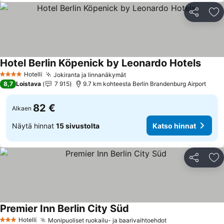
Jaa
Li
Hotel Berlin Köpenick by Leonardo Hotels
Katso 
Hotelli
Jokiranta ja linnanäkymät
Katso hinnat
4 Tähtiluokitus
8,7
Loistava
7 915
9.7 km kohteesta Berlin Brandenburg Airport
82 €
Alkaen
Näytä hinnat
15 sivustolta
Katso hinnat
Jaa
Li
Premier Inn Berlin City Süd
Katso hinnat
Hotelli
Monipuoliset ruokailu- ja baarivaihtoehdot
Katso hinnat
3 Tähtiluokitus