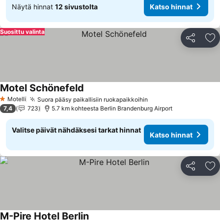
Näytä hinnat
12 sivustolta
Katso hinnat
Suosittu valinta
Jaa
Li
Motel Schönefeld
Katso hinnat
Motelli
Suora pääsy paikallisiin ruokapaikkoihin
Katso hinnat
1 Tähtiluokitus
7,4
723
5.7 km kohteesta Berlin Brandenburg Airport
Valitse päivät nähdäksesi tarkat hinnat
Katso hinnat
Jaa
Li
M-Pire Hotel Berlin