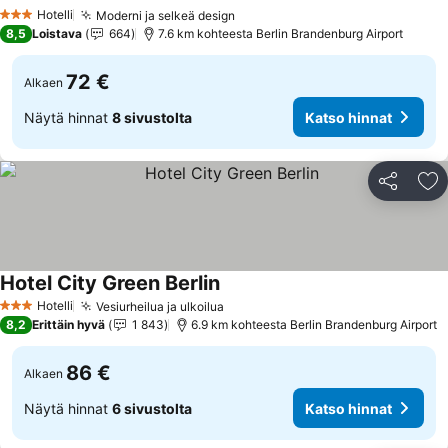
Katso hinnat
Hotelli
Moderni ja selkeä design
Katso hinnat
3 Tähtiluokitus
8,5
Loistava
664
7.6 km kohteesta Berlin Brandenburg Airport
72 €
Alkaen
Näytä hinnat
8 sivustolta
Katso hinnat
Jaa
Li
Hotel City Green Berlin
Katso hinnat
Hotelli
Vesiurheilua ja ulkoilua
Katso hinnat
3 Tähtiluokitus
8,2
Erittäin hyvä
1 843
6.9 km kohteesta Berlin Brandenburg Airport
86 €
Alkaen
Näytä hinnat
6 sivustolta
Katso hinnat