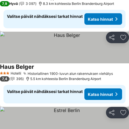
3 Tähtiluokitus
7,9
Hyvä
3 097
8.3 km kohteesta Berlin Brandenburg Airport
Valitse päivät nähdäksesi tarkat hinnat
Katso hinnat
Jaa
Li
Haus Belger
Katso hinnat
Hotelli
Historiallinen 1900-luvun alun rakennuksen viehätys
Katso h
3 Tähtiluokitus
7,4
395
5.5 km kohteesta Berlin Brandenburg Airport
Valitse päivät nähdäksesi tarkat hinnat
Katso hinnat
Jaa
Li