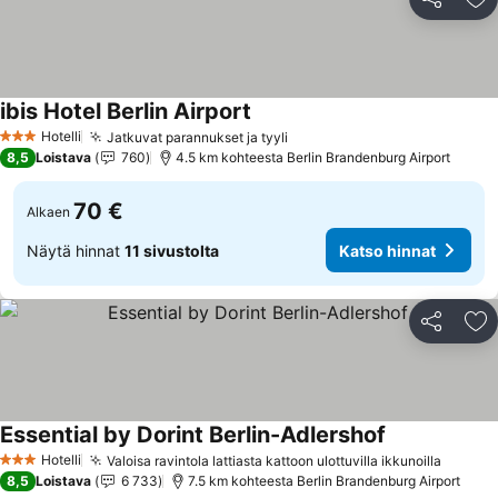
Jaa
Li
ibis Hotel Berlin Airport
Katso hinnat
Hotelli
Jatkuvat parannukset ja tyyli
Katso hinnat
3 Tähtiluokitus
8,5
Loistava
760
4.5 km kohteesta Berlin Brandenburg Airport
70 €
Alkaen
Näytä hinnat
11 sivustolta
Katso hinnat
Jaa
Li
Essential by Dorint Berlin-Adlershof
Katso hinnat
Hotelli
Valoisa ravintola lattiasta kattoon ulottuvilla ikkunoilla
Katso 
3 Tähtiluokitus
8,5
Loistava
6 733
7.5 km kohteesta Berlin Brandenburg Airport