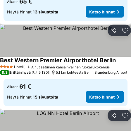
65 €
Alkaen
Näytä hinnat
13 sivustolta
Katso hinnat
Jaa
Li
Best Western Premier Airporthotel Berlin
Katso 
Hotelli
Ainutlaatuinen kansainvälinen ruokailukokemus
Katso hin
4 Tähtiluokitus
8,3
Erittäin hyvä
5 130
5.1 km kohteesta Berlin Brandenburg Airport
61 €
Alkaen
Näytä hinnat
15 sivustolta
Katso hinnat
Jaa
Li