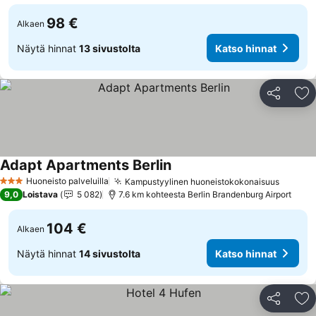
98 €
Alkaen
Näytä hinnat
13 sivustolta
Katso hinnat
Jaa
Li
Adapt Apartments Berlin
Katso hinnat
Huoneisto palveluilla
Kampustyylinen huoneistokokonaisuus
Katso 
3 Tähtiluokitus
9,0
Loistava
5 082
7.6 km kohteesta Berlin Brandenburg Airport
104 €
Alkaen
Näytä hinnat
14 sivustolta
Katso hinnat
Jaa
Li