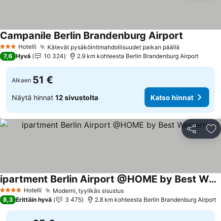
Campanile Berlin Brandenburg Airport
Katso hin
Hotelli
Kätevät pysäköintimahdollisuudet paikan päällä
Katso hinn
3 Tähtiluokitus
7,6
Hyvä
10 324
2.9 km kohteesta Berlin Brandenburg Airport
51 €
Alkaen
Näytä hinnat
12 sivustolta
Katso hinnat
Jaa
Li
ipartment Berlin Airport @HOME by Best Western
Katso hinnat
Hotelli
Moderni, tyylikäs sisustus
Katso hinnat
4 Tähtiluokitus
8,3
Erittäin hyvä
3 475
2.8 km kohteesta Berlin Brandenburg Airport