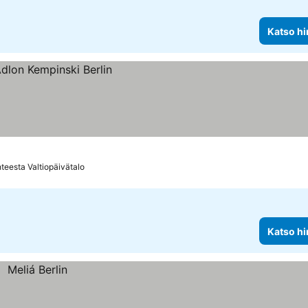
Katso hi
teesta Valtiopäivätalo
Katso hi