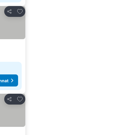
Lisää suosikkeihin
Jaa
nnat
Lisää suosikkeihin
Jaa