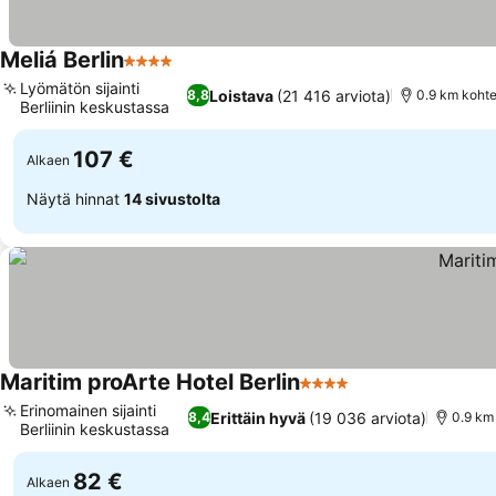
Meliá Berlin
4 Tähtiluokitus
Lyömätön sijainti
Loistava
(21 416 arviota)
8,8
0.9 km kohte
Berliinin keskustassa
107 €
Alkaen
Näytä hinnat
14 sivustolta
Maritim proArte Hotel Berlin
4 Tähtiluokitus
Erinomainen sijainti
Erittäin hyvä
(19 036 arviota)
8,4
0.9 km
Berliinin keskustassa
82 €
Alkaen