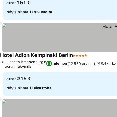
151 €
Alkaen
Näytä hinnat
12 sivustolta
Hotel Adlon Kempinski Berlin
5 Tähtiluokitus
Huoneita Brandenburgin
Loistava
(12 530 arviota)
9,2
0.4 km koh
portin näkymillä
315 €
Alkaen
Näytä hinnat
11 sivustolta