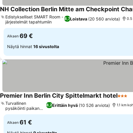
NH Collection Berlin Mitte am Checkpoint Char
Edistykselliset SMART Room -
Loistava
(20 560 arviota)
8,7
0.5
järjestelmät tapahtumiin
69 €
Alkaen
Näytä hinnat
16 sivustolta
Premier Inn Berlin City Spittelmarkt hotel
3 Tähti
Turvallinen
Erittäin hyvä
(10 526 arviota)
8,2
1.1 km ko
pysäköinti paikan
päällä
61 €
Alkaen
Näytä hinnat
9 sivustolta