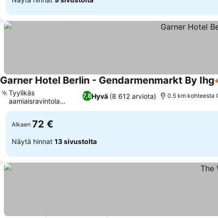
Garner Hotel Berlin - Gendarmenmarkt By Ihg
4
Tyylikäs
Hyvä
(8 612 arviota)
7,8
0.5 km kohteesta 
aamiaisravintola
näköaloilla
72 €
Alkaen
Näytä hinnat
13 sivustolta