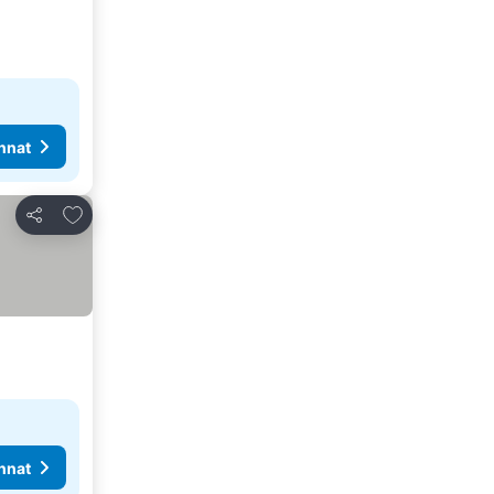
nnat
Lisää suosikkeihin
Jaa
nnat