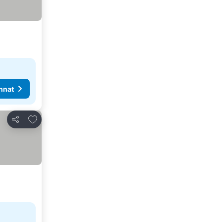
nnat
Lisää suosikkeihin
Jaa