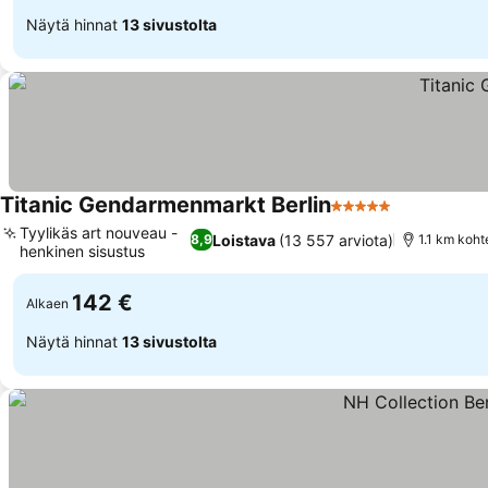
Näytä hinnat
13 sivustolta
Titanic Gendarmenmarkt Berlin
5 Tähtiluokitus
Tyylikäs art nouveau -
Loistava
(13 557 arviota)
8,9
1.1 km koh
henkinen sisustus
142 €
Alkaen
Näytä hinnat
13 sivustolta