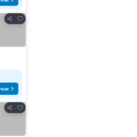
Lisää suosikkeihin
Jaa
nnat
Lisää suosikkeihin
Jaa