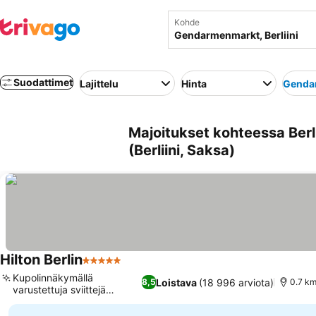
Kohde
Suodattimet
Lajittelu
Hinta
Genda
Majoitukset kohteessa Berl
(Berliini, Saksa)
Hilton Berlin
5 Tähtiluokitus
Kupolinnäkymällä
Loistava
(18 996 arviota)
8,5
0.7 km
varustettuja sviittejä
saatavilla