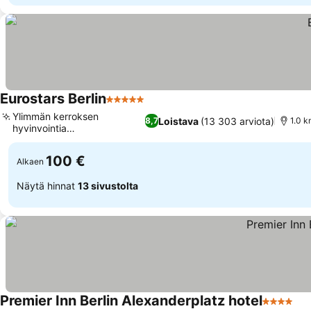
Eurostars Berlin
5 Tähtiluokitus
Ylimmän kerroksen
Loistava
(13 303 arviota)
8,7
1.0 k
hyvinvointia
kaupunkinäköaloin
100 €
Alkaen
Näytä hinnat
13 sivustolta
Premier Inn Berlin Alexanderplatz hotel
4 Tähtilu