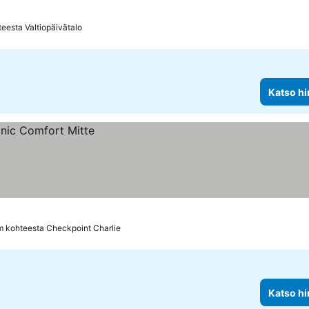
eesta Valtiopäivätalo
Katso hi
m kohteesta Checkpoint Charlie
Katso hi