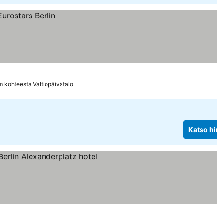
m kohteesta Valtiopäivätalo
Katso hi
okitus