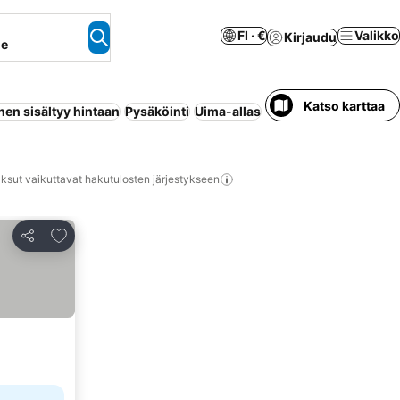
FI · €
Valikko
Kirjaudu
ne
Katso karttaa
en sisältyy hintaan
Pysäköinti
Uima-allas
Huoneisto palveluilla
ksut vaikuttavat hakutulosten järjestykseen
Lisää suosikkeihin
Jaa