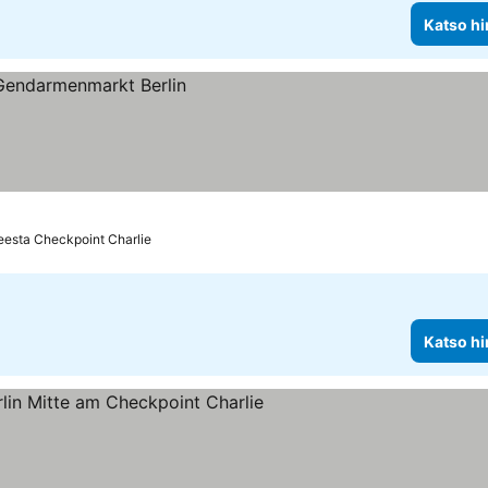
Katso hi
teesta Checkpoint Charlie
Katso hi