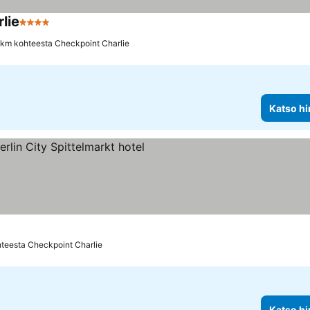
lie
4 Tähtiluokitus
 km kohteesta Checkpoint Charlie
Katso hi
luokitus
hteesta Checkpoint Charlie
Katso hi