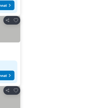
nnat
Lisää suosikkeihin
Jaa
nnat
Lisää suosikkeihin
Jaa