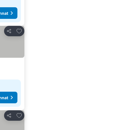
nnat
Lisää suosikkeihin
Jaa
nnat
Lisää suosikkeihin
Jaa