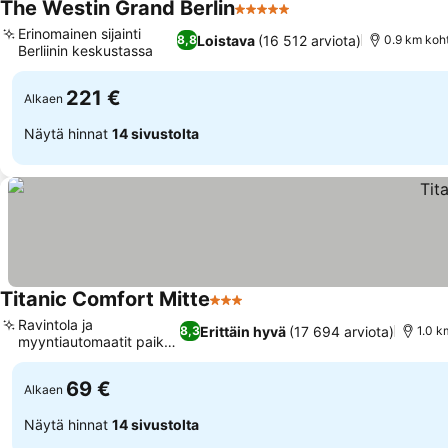
The Westin Grand Berlin
5 Tähtiluokitus
Erinomainen sijainti
Loistava
(16 512 arviota)
8,8
0.9 km koht
Berliinin keskustassa
221 €
Alkaen
Näytä hinnat
14 sivustolta
Titanic Comfort Mitte
3 Tähtiluokitus
Ravintola ja
Erittäin hyvä
(17 694 arviota)
8,3
1.0 k
myyntiautomaatit paikan
päällä
69 €
Alkaen
Näytä hinnat
14 sivustolta