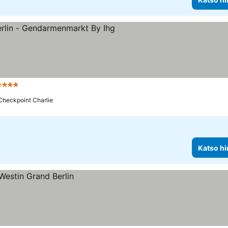
 Tähtiluokitus
Checkpoint Charlie
Katso hi