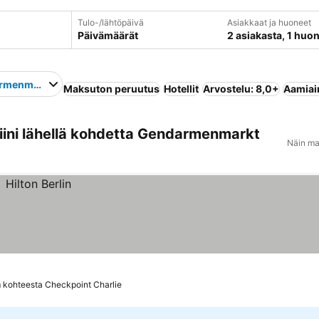
Tulo-/lähtöpäivä
Asiakkaat ja huoneet
Päivämäärät
2 asiakasta, 1 huo
rmenmarkt
Maksuton peruutus
Hotellit
Arvostelu: 8,0+
Aamiain
iini lähellä kohdetta Gendarmenmarkt
Näin ma
 kohteesta Checkpoint Charlie