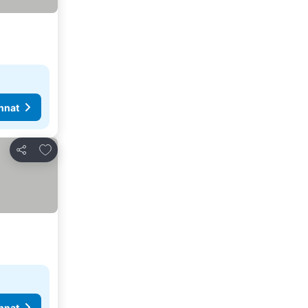
nnat
Lisää suosikkeihin
Jaa
nnat