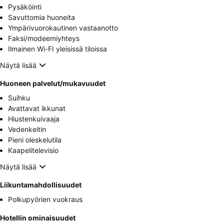
Pysäköinti
Savuttomia huoneita
Ympärivuorokautinen vastaanotto
Faksi/modeemiyhteys
Ilmainen Wi-FI yleisissä tiloissa
Näytä lisää
Huoneen palvelut/mukavuudet
Suihku
Avattavat ikkunat
Hiustenkuivaaja
Vedenkeitin
Pieni oleskelutila
Kaapelitelevisio
Näytä lisää
Liikuntamahdollisuudet
Polkupyörien vuokraus
Hotellin ominaisuudet