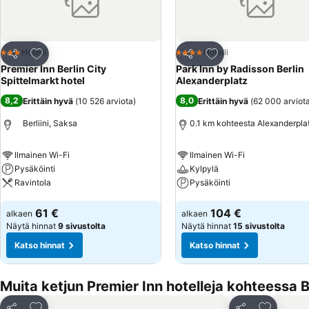
Lisää suosikkeihin
Lisää suosikkeihin
Hotelli
Hotelli
3 Tähtiluokitus
4 Tähtiluokitus
Jaa
Jaa
Premier Inn Berlin City
Park Inn by Radisson Berlin
Spittelmarkt hotel
Alexanderplatz
8,2
8,0
Erittäin hyvä
(
10 526 arviota
)
Erittäin hyvä
(
62 000 arviot
Berliini, Saksa
0.1 km kohteesta Alexanderpla
Ilmainen Wi-Fi
Ilmainen Wi-Fi
Pysäköinti
Kylpylä
Ravintola
Pysäköinti
Katso hinnat
Katso hinnat
61 €
104 €
alkaen
alkaen
Näytä hinnat
9 sivustolta
Näytä hinnat
15 sivustolta
Katso hinnat
Katso hinnat
Muita ketjun Premier Inn hotelleja kohteessa Be
Lisää suosikkeihin
Lisää suo