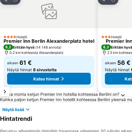
Jaa
Jaa
Hotelli
Hotelli
4 Tähtiluokitus
3 Tähtiluokitus
Premier Inn Berlin Alexanderplatz hotel
Premier Inn
8,2
8,3
Erittäin hyvä
(
14 148 arviota
)
Erittäin hyv
0.2 km kohteesta Alexanderplatz
2.5 km kohtees
61 €
56 €
alkaen
alkaen
Näytä hinnat
8 sivustolta
Näytä hinnat
Katso hinnat
Kat
Usein kysytyt kysymykset kohteesta Berliini
Kuinka monta ketjun Premier Inn hotellia kohteessa Berliini on?
Kuinka paljon ketjun Premier Inn hotellit kohteessa Berliini yleensä 
Näytä lisää
Hintatrendi
Perustuu alhaisimpiin hintoihin trivagossa viimeisten 30 päivän aikan