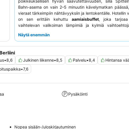
poikkeuksellisen hyvän saavutettavuuden, sillä Spittel
Bahn-asema on vain 2–5 minuutin kävelymatkan päässä,
vieraat tärkeimpiin nähtävyyksiin ja lentokentälle. Hotellin 
on sen erittäin kehuttu
aamiaisbuffet
, joka tarjoaa
vaihtelevan valikoiman lämpimiä ja kylmiä vaihtoehto
lukien hyvää kahvia. Vieraat kehuvat jatkuvasti hen
Näytä enemmän
poikkeuksellista ystävällisyyttä ja avuliaisuutta, e
vastaanoton tiimin lämmintä vastaanottoa ja teh
Rauhallisempaa oleskelua varten vieraiden kannatt
erliini
huonetta puutarhan puolelta.
uus
•
8,6
Julkinen liikenne
•
8,5
Palvelu
•
8,4
Hintansa vää
oituspaikka
•
7,6
sa
Pysäköinti
Nopea sisään-/uloskirjautuminen