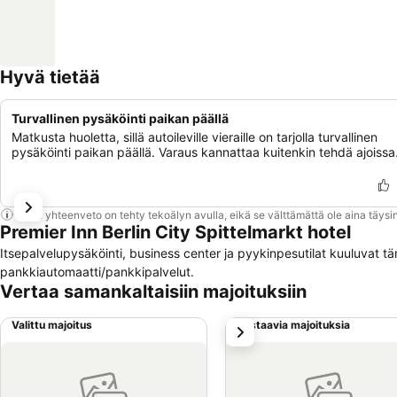
Hyvä tietää
Turvallinen pysäköinti paikan päällä
Matkusta huoletta, sillä autoileville vieraille on tarjolla turvallinen
pysäköinti paikan päällä. Varaus kannattaa kuitenkin tehdä ajoissa
Tämä yhteenveto on tehty tekoälyn avulla, eikä se välttämättä ole aina täysin
Premier Inn Berlin City Spittelmarkt hotel
Itsepalvelupysäköinti, business center ja pyykinpesutilat kuuluvat tä
pankkiautomaatti/pankkipalvelut.
Vertaa samankaltaisiin majoituksiin
Valittu majoitus
Vastaavia majoituksia
seuraava