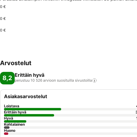
0 €
0 €
0 €
Arvostelut
Erittäin hyvä
8,2
perustuu 10 526 arvioon suosituilla
sivustoilla
Asiakasarvostelut
Loistava
Erittäin hyvä
Hyvä
Kohtalainen
Huono