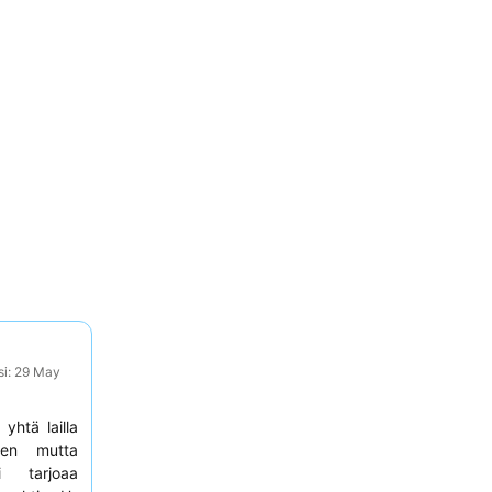
si: 29 May
yhtä lailla
sen mutta
i tarjoaa