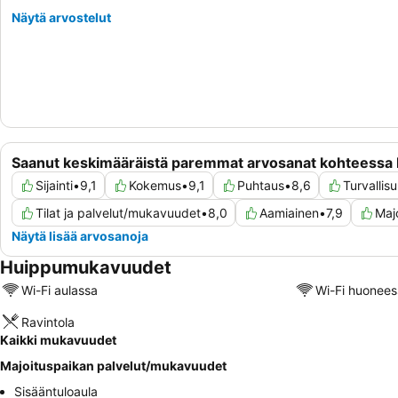
Näytä arvostelut
Saanut keskimääräistä paremmat arvosanat kohteessa B
Sijainti
•
9,1
Kokemus
•
9,1
Puhtaus
•
8,6
Turvallis
Tilat ja palvelut/mukavuudet
•
8,0
Aamiainen
•
7,9
Maj
Näytä lisää arvosanoja
Huippumukavuudet
Wi-Fi aulassa
Wi-Fi huonees
Ravintola
Kaikki mukavuudet
Majoituspaikan palvelut/mukavuudet
Sisääntuloaula