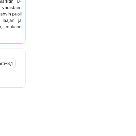
marktin U-
 yhdistäen
vahvin puoli
 laajan ja
ja, mukaan
kilökunnan
rityisesti
okkuutta.
aa harkita
rti
•
8,1