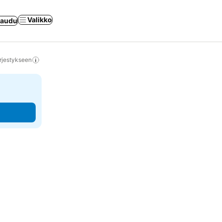
Valikko
jaudu
rjestykseen