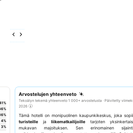
Arvostelujen yhteenveto
Tekoälyn tekemä yhteenveto 1 000+ arvostelusta · Päivitetty viimek
41
%
2026
36
%
16
%
Tämä hotelli on monipuolinen kaupunkikeskus, joka sopii 
4
%
turisteille
ja
liikematkailijoille
tarjoten yksinkertai
3
%
mukavan majoituksen. Sen erinomainen sijaint