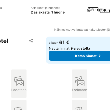
vä
Asiakkaat ja huoneet
FI · €
Kir
2 asiakasta, 1 huone
Näin maksut vaikuttavat hakutulosten jä
tel
Lisää suosikkeihin
61 €
alkaen
Jaa
Näytä hinnat
9 sivustolta
Katso hinnat
Ladataan
Ladataan