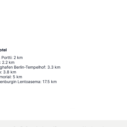
otel
Portti
:
2
km
:
2.2
km
ughafen Berlin-Tempelhof
:
3.3
km
n
:
3.8
km
morial
:
5
km
ndenburgin Lentoasema
:
17.5
km
Laajenna kartta