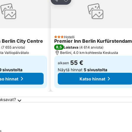
Jaa
Hotelli
3 Tähtiluokitus
 Berlin City Centre
Premier Inn Berlin Kurfürstenda
8,5
ä
(
7 655 arviota
)
Loistava
(
4 614 arviota
)
ta Valtiopäivätalo
Berliini, 4.0 km kohteesta Keskusta
55 €
alkaen
9 sivustolta
Näytä hinnat
5 sivustolta
so hinnat
Katso hinnat
maksavat?
a