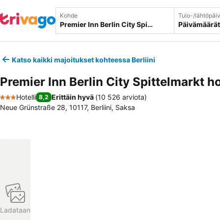
Kohde
Tulo-/lähtöpäi
Päivämäärät
Katso kaikki majoitukset kohteessa Berliini
Premier Inn Berlin City Spittelmarkt ho
Hotelli
Erittäin hyvä
(
10 526 arviota
)
8,2
3 Tähtiluokitus
Neue Grünstraße 28, 10117, Berliini, Saksa
Ladataan