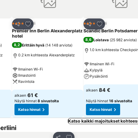
Lisää suosikkeihin
Lisää suosikkeihin
Hotelli
Hotelli
4 Tähtiluokitus
4 Tähtiluokitus
Jaa
Jaa
Premier Inn Berlin Alexanderplatz
Scandic Berlin Potsdamer
hotel
8,6
Loistava
(
25 982 arviota
)
8,2
a
)
Erittäin hyvä
(
14 148 arviota
)
1.0 km kohteesta Checkpoin
tz
0.2 km kohteesta Alexanderplatz
Ilmainen Wi-Fi
Ilmainen Wi-Fi
Kylpylä
Ilmastointi
Pysäköinti
Ravintola
Katso hinnat
84 €
alkaen
Katso hinnat
61 €
alkaen
Näytä hinnat
8 sivustolta
Näytä hinnat
16 sivustolta
Katso hinnat
Katso hinnat
Katso kaikki majoitukset kohteess
rliini
sikkeihin
Lisää suosikkeihin