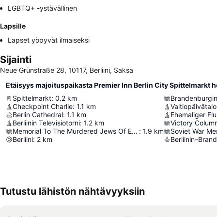
LGBTQ+ -ystävällinen
Lapsille
Lapset yöpyvät ilmaiseksi
Sijainti
Neue Grünstraße 28, 10117, Berliini, Saksa
Etäisyys majoituspaikasta Premier Inn Berlin City Spittelmarkt h
Spittelmarkt
:
0.2
km
Brandenburgin 
Checkpoint Charlie
:
1.1
km
Valtiopäivätalo
Berlin Cathedral
:
1.1
km
Ehemaliger Fl
Berliinin Televisiotorni
:
1.2
km
Victory Colum
Memorial To The Murdered Jews Of Europe
:
1.9
km
Soviet War Me
Berliini
:
2
km
Berliinin–Bra
Tutustu lähistön nähtävyyksiin