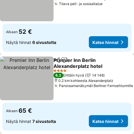
Tilava peli- ja sosiaalialue
Katso hinnat
52 €
Alkaen
Näytä hinnat
6 sivustolta
Katso hinnat
Premier Inn Berlin
Jaa
Lisää suosikkeihin
Alexanderplatz hotel
Katso hinnat
4 Tähtiluokitus
8,2
Erittäin hyvä
14 148
0.2 km kohteesta Alexanderplatz
Panoraamanäkymät Berliner Fernsehturmille
65 €
Alkaen
Näytä hinnat
7 sivustolta
Katso hinnat