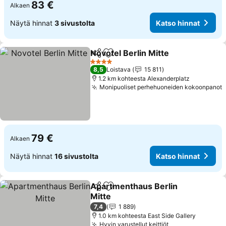
83 €
Alkaen
Näytä hinnat
3 sivustolta
Katso hinnat
Novotel Berlin Mitte
Jaa
Lisää suosikkeihin
Katso 
4 Tähtiluokitus
8,5
Loistava
15 811
1.2 km kohteesta Alexanderplatz
Monipuoliset perhehuoneiden kokoonpanot
K
79 €
Alkaen
Näytä hinnat
16 sivustolta
Katso hinnat
Apartmenthaus Berlin
Jaa
Lisää suosikkeihin
Mitte
Katso hinnat
7,4
1 889
1.0 km kohteesta East Side Gallery
Hyvin varustellut keittiöt