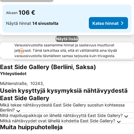
106 €
Alkaen
Näytä hinnat
14 sivustolta
Katso hinnat
Näytä lisää
Varaussivustoilta saamamme hinnat ja saatavuus muuttuvat
jatkuvasti. Tämä tarkoittaa sitä, että et välttämättä aina löydä
varaussivustolta täsmälleen samaa tarjousta kuin trivagosta.
East Side Gallery (Berliini, Saksa)
Yhteystiedot
Mühlenstraße
,
10243
,
Usein kysyttyjä kysymyksiä nähtävyydestä
East Side Gallery
Mikä tekee nähtävyydestä East Side Gallery suositun kohteessa
Berliini?
Mitä majoituspaikkoja on lähellä nähtävyyttä East Side Gallery?
Mitkä nähtävyydet ovat lähellä kohdetta East Side Gallery?
Muita huippuhotelleja