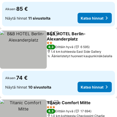
85 €
Alkaen
Näytä hinnat
11 sivustolta
Katso hinnat
B&B HOTEL Berlin-
Jaa
Lisää suosikkeihin
Alexanderplatz
Katso hinnat
2 Tähtiluokitus
8,3
Erittäin hyvä
6 595
1.4 km kohteesta East Side Gallery
Äänieristetyt huoneet kaupunkinäköalalla
Ka
74 €
Alkaen
Näytä hinnat
10 sivustolta
Katso hinnat
Titanic Comfort Mitte
Jaa
Lisää suosikkeihin
Kats
3 Tähtiluokitus
8,3
Erittäin hyvä
17 694
1.0 km kohteesta Checkpoint Charlie