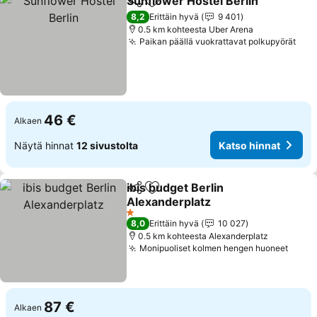
Sunflower Hostel Berlin
Jaa
Lisää suosikkeihin
Ka
8,2
Erittäin hyvä
9 401
0.5 km kohteesta Uber Arena
Paikan päällä vuokrattavat polkupyörät
Kat
46 €
Alkaen
Näytä hinnat
12 sivustolta
Katso hinnat
ibis budget Berlin
Jaa
Lisää suosikkeihin
Alexanderplatz
Katso hinnat
1 Tähtiluokitus
8,0
Erittäin hyvä
10 027
0.5 km kohteesta Alexanderplatz
Monipuoliset kolmen hengen huoneet
Katso
87 €
Alkaen