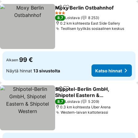
Moxy Berlin Ostbahnhof
Jaa
Lisää suosikkeihin
Ka
3 Tähtiluokitus
8,7
Loistava
8 253
0.2 km kohteesta East Side Gallery
Teollisen tyylikäs sosiaalinen keskus
Katso
99 €
Alkaen
Näytä hinnat
13 sivustolta
Katso hinnat
Shipotel-Berlin GmbH,
Jaa
Lisää suosikkeihin
Shipotel Eastern &
Shipotel Western
Katso hinnat
8,7
Loistava
5 209
0.3 km kohteesta Uber Arena
Western-laivan kattoterassi
Katso hinnat