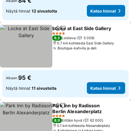
84 €
Alkaen
Näytä hinnat
12 sivustolta
Katso hinnat
Locke at East Side Gallery
Jaa
Lisää suosikkeihin
4 Tähtiluokitus
9,2
Loistava
5 008
0.7 km kohteesta East Side Gallery
Boutique-kahvila ja deli
Katso hinnat
95 €
Alkaen
Näytä hinnat
11 sivustolta
Katso hinnat
Park Inn by Radisson
Jaa
Lisää suosikkeihin
Berlin Alexanderplatz
Katso hinnat
4 Tähtiluokitus
8,0
Erittäin hyvä
62 000
0.1 km kohteesta Alexanderplatz
Kattoterassi ja korkea keinu