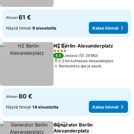
61 €
Alkaen
Näytä hinnat
9 sivustolta
Katso hinnat
H2 Berlin-Alexanderplatz
Jaa
Lisää suosikkeihin
4 Tähtiluokitus
8,5
Loistava
29 882
0.3 km kohteesta Alexanderplatz
Rentouttava spa ja sauna
Katso hinnat
80 €
Alkaen
Näytä hinnat
14 sivustolta
Katso hinnat
Generator Berlin
Jaa
Lisää suosikkeihin
Alexanderplatz