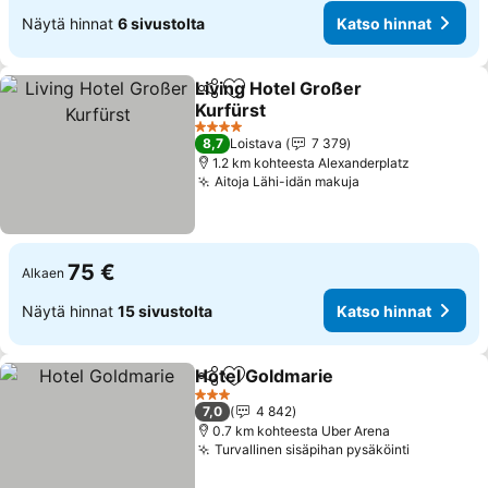
Näytä hinnat
6 sivustolta
Katso hinnat
Living Hotel Großer
Jaa
Lisää suosikkeihin
Kurfürst
Katso hinnat
4 Tähtiluokitus
8,7
Loistava
7 379
1.2 km kohteesta Alexanderplatz
Aitoja Lähi-idän makuja
Katso hinnat
75 €
Alkaen
Näytä hinnat
15 sivustolta
Katso hinnat
Hotel Goldmarie
Jaa
Lisää suosikkeihin
Katso hinn
3 Tähtiluokitus
7,0
4 842
0.7 km kohteesta Uber Arena
Turvallinen sisäpihan pysäköinti
Katso hin