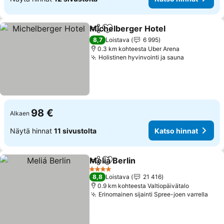
Michelberger Hotel
Jaa
Lisää suosikkeihin
Katso 
8,7
Loistava
6 995
0.3 km kohteesta Uber Arena
Holistinen hyvinvointi ja sauna
Katso hinn
98 €
Alkaen
Näytä hinnat
11 sivustolta
Katso hinnat
Meliá Berlin
Jaa
Lisää suosikkeihin
Katso hinnat
4 Tähtiluokitus
8,8
Loistava
21 416
0.9 km kohteesta Valtiopäivätalo
Erinomainen sijainti Spree-joen varrella
Kats