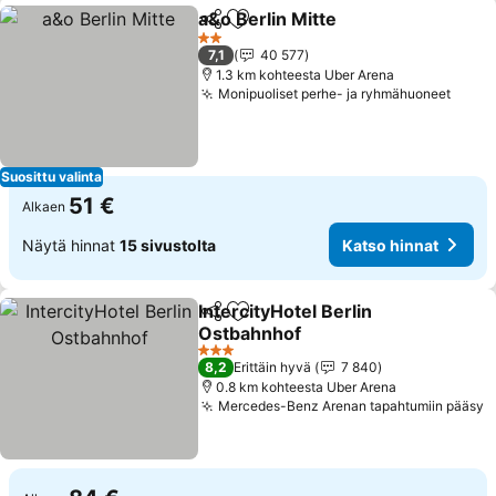
a&o Berlin Mitte
Jaa
Lisää suosikkeihin
Katso hinn
2 Tähtiluokitus
7,1
40 577
1.3 km kohteesta Uber Arena
Monipuoliset perhe- ja ryhmähuoneet
Katso
Suosittu valinta
51 €
Alkaen
Näytä hinnat
15 sivustolta
Katso hinnat
IntercityHotel Berlin
Jaa
Lisää suosikkeihin
Ostbahnhof
Katso hinnat
3 Tähtiluokitus
8,2
Erittäin hyvä
7 840
0.8 km kohteesta Uber Arena
Mercedes-Benz Arenan tapahtumiin pääsy
K