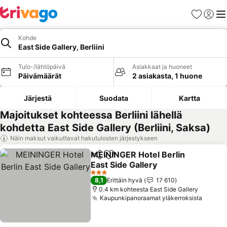
Suosikit
Kirjaud
Val
Kohde
East Side Gallery, Berliini
Tulo-/lähtöpäivä
Asiakkaat ja huoneet
Päivämäärät
2 asiakasta, 1 huone
Järjestä
Suodata
Kartta
Majoitukset kohteessa Berliini lähellä
kohdetta East Side Gallery (Berliini, Saksa)
Näin maksut vaikuttavat hakutulosten järjestykseen
MEININGER Hotel Berlin
Jaa
Lisää suosikkeihin
East Side Gallery
Katso hinnat
3 Tähtiluokitus
8,1
Erittäin hyvä
17 610
0.4 km kohteesta East Side Gallery
Kaupunkipanoraamat yläkerroksista
Katso 