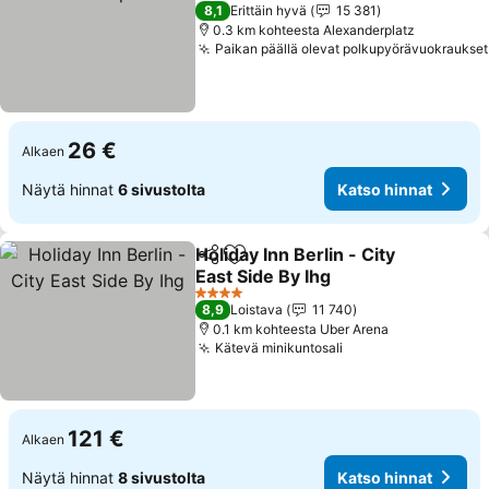
Katso hinnat
8,1
Erittäin hyvä
15 381
0.3 km kohteesta Alexanderplatz
Paikan päällä olevat polkupyörävuokraukset
26 €
Alkaen
Näytä hinnat
6 sivustolta
Katso hinnat
Holiday Inn Berlin - City
Jaa
Lisää suosikkeihin
East Side By Ihg
Katso hinnat
4 Tähtiluokitus
8,9
Loistava
11 740
0.1 km kohteesta Uber Arena
Kätevä minikuntosali
Katso hinnat
121 €
Alkaen
Näytä hinnat
8 sivustolta
Katso hinnat