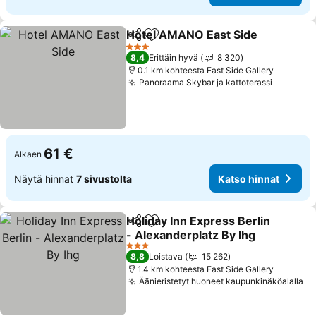
Hotel AMANO East Side
Jaa
Lisää suosikkeihin
Ka
3 Tähtiluokitus
8,4
Erittäin hyvä
8 320
0.1 km kohteesta East Side Gallery
Panoraama Skybar ja kattoterassi
Katso hi
61 €
Alkaen
Näytä hinnat
7 sivustolta
Katso hinnat
Holiday Inn Express Berlin
Jaa
Lisää suosikkeihin
- Alexanderplatz By Ihg
Katso hinnat
3 Tähtiluokitus
8,8
Loistava
15 262
1.4 km kohteesta East Side Gallery
Äänieristetyt huoneet kaupunkinäköalalla
Ka