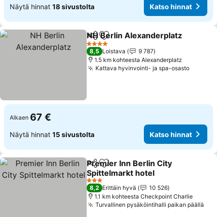
Näytä hinnat
18 sivustolta
Katso hinnat
NH Berlin Alexanderplatz
Jaa
Lisää suosikkeihin
K
4 Tähtiluokitus
8,5
Loistava
9 787
1.5 km kohteesta Alexanderplatz
Kattava hyvinvointi- ja spa-osasto
Katso h
67 €
Alkaen
Näytä hinnat
15 sivustolta
Katso hinnat
Premier Inn Berlin City
Jaa
Lisää suosikkeihin
Spittelmarkt hotel
Katso hinnat
3 Tähtiluokitus
8,2
Erittäin hyvä
10 526
1.1 km kohteesta Checkpoint Charlie
Turvallinen pysäköintihalli paikan päällä
Kat