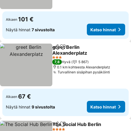
101 €
Alkaen
Näytä hinnat
7 sivustolta
Katso hinnat
greet Berlin
Jaa
Lisää suosikkeihin
Alexanderplatz
Katso hinnat
3 Tähtiluokitus
7,8
Hyvä
5 867
0.1 km kohteesta Alexanderplatz
Turvallinen sisäpihan pysäköinti
Katso hin
67 €
Alkaen
Näytä hinnat
9 sivustolta
Katso hinnat
The Social Hub Berlin
Jaa
Lisää suosikkeihin
Kats