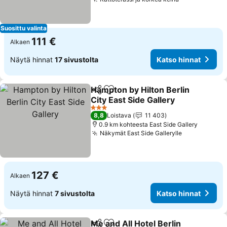
Katso hinnat
Suosittu valinta
111 €
Alkaen
Näytä hinnat
17 sivustolta
Katso hinnat
Hampton by Hilton Berlin
Jaa
Lisää suosikkeihin
City East Side Gallery
Katso hinnat
3 Tähtiluokitus
8,8
Loistava
11 403
0.9 km kohteesta East Side Gallery
Näkymät East Side Gallerylle
Katso hinna
127 €
Alkaen
Näytä hinnat
7 sivustolta
Katso hinnat
Me and All Hotel Berlin