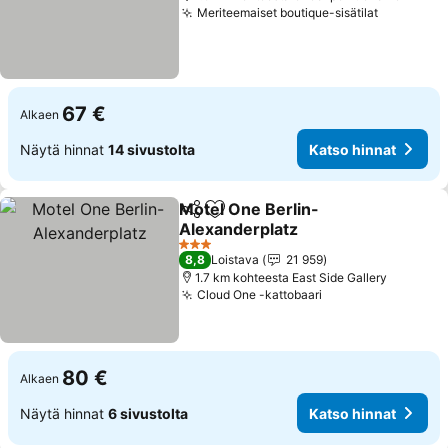
Meriteemaiset boutique-sisätilat
Katso hin
67 €
Alkaen
Näytä hinnat
14 sivustolta
Katso hinnat
Motel One Berlin-
Jaa
Lisää suosikkeihin
Alexanderplatz
Katso hinnat
3 Tähtiluokitus
8,8
Loistava
21 959
1.7 km kohteesta East Side Gallery
Cloud One -kattobaari
Katso hinnat
80 €
Alkaen
Näytä hinnat
6 sivustolta
Katso hinnat