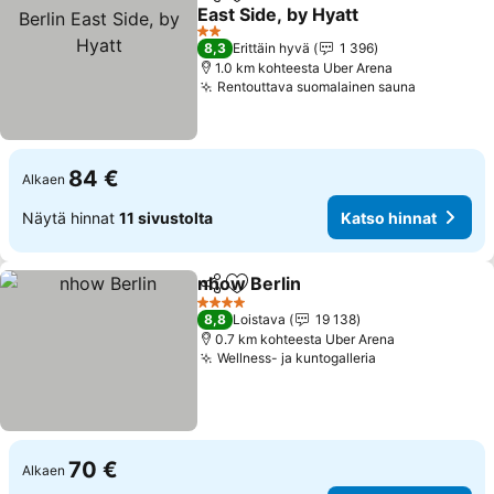
Jaa
Lisää suosikkeihin
East Side, by Hyatt
Katso hinnat
2 Tähtiluokitus
8,3
Erittäin hyvä
1 396
1.0 km kohteesta Uber Arena
Rentouttava suomalainen sauna
Katso hin
84 €
Alkaen
Näytä hinnat
11 sivustolta
Katso hinnat
nhow Berlin
Jaa
Lisää suosikkeihin
Katso hinnat
4 Tähtiluokitus
8,8
Loistava
19 138
0.7 km kohteesta Uber Arena
Wellness- ja kuntogalleria
Katso hinnat
70 €
Alkaen