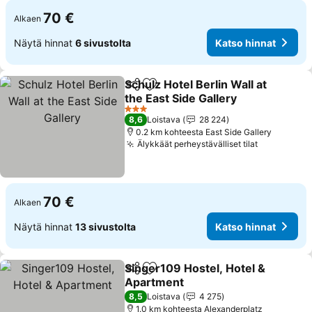
70 €
Alkaen
Näytä hinnat
6 sivustolta
Katso hinnat
Schulz Hotel Berlin Wall at
Jaa
Lisää suosikkeihin
the East Side Gallery
Katso hinnat
3 Tähtiluokitus
8,6
Loistava
28 224
0.2 km kohteesta East Side Gallery
Älykkäät perheystävälliset tilat
Katso hinn
70 €
Alkaen
Näytä hinnat
13 sivustolta
Katso hinnat
Singer109 Hostel, Hotel &
Jaa
Lisää suosikkeihin
Apartment
Katso hinnat
8,5
Loistava
4 275
1.0 km kohteesta Alexanderplatz