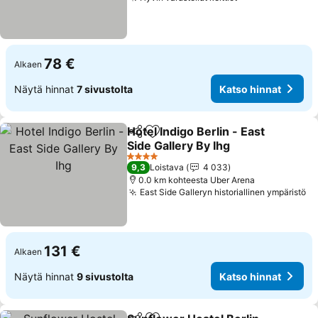
Katso hinnat
78 €
Alkaen
Näytä hinnat
7 sivustolta
Katso hinnat
Hotel Indigo Berlin - East
Jaa
Lisää suosikkeihin
Side Gallery By Ihg
Katso hinnat
4 Tähtiluokitus
9,3
Loistava
4 033
0.0 km kohteesta Uber Arena
East Side Galleryn historiallinen ympäristö
Ka
131 €
Alkaen
Näytä hinnat
9 sivustolta
Katso hinnat