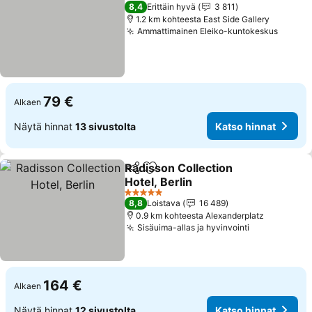
4 Tähtiluokitus
8,4
Erittäin hyvä
3 811
1.2 km kohteesta East Side Gallery
Ammattimainen Eleiko-kuntokeskus
Katso 
79 €
Alkaen
Näytä hinnat
13 sivustolta
Katso hinnat
Radisson Collection
Jaa
Lisää suosikkeihin
Hotel, Berlin
Katso hinnat
5 Tähtiluokitus
8,8
Loistava
16 489
0.9 km kohteesta Alexanderplatz
Sisäuima-allas ja hyvinvointi
Katso hinna
164 €
Alkaen
Näytä hinnat
12 sivustolta
Katso hinnat