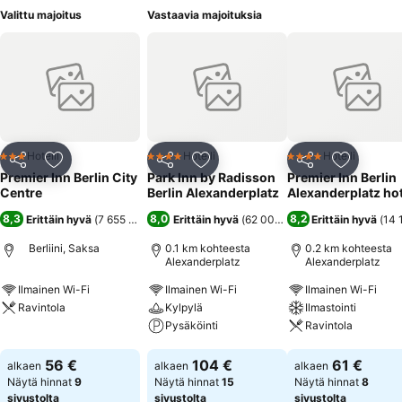
Valittu majoitus
Vastaavia majoituksia
Hotelli
Hotelli
Hotelli
3 Tähtiluokitus
4 Tähtiluokitus
4 Tähtiluokitus
Jaa
Lisää suosikkeihin
Jaa
Lisää suosikkeihin
Jaa
Lisää suo
Premier Inn Berlin City
Park Inn by Radisson
Premier Inn Berlin
Centre
Berlin Alexanderplatz
Alexanderplatz hot
8,3
8,0
8,2
Erittäin hyvä
(
7 655 arviota
)
Erittäin hyvä
(
62 000 arviota
Erittäin hyvä
)
(
14 
Berliini, Saksa
0.1 km kohteesta
0.2 km kohteesta
Alexanderplatz
Alexanderplatz
Ilmainen Wi-Fi
Ilmainen Wi-Fi
Ilmainen Wi-Fi
Ravintola
Kylpylä
Ilmastointi
Pysäköinti
Ravintola
Katso hinnat
Katso hinnat
Katso hinnat
56 €
104 €
61 €
alkaen
alkaen
alkaen
Näytä hinnat
9
Näytä hinnat
15
Näytä hinnat
8
sivustolta
sivustolta
sivustolta