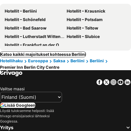
Hotellit – Berliini
Hotellit – Krausnick
Hotellit – Schönefeld
Hotellit – Potsdam
Hotellit – Bad Saarow
Hotellit – Teltow
Hotellit – Lutherstadt Wittenberg
Hotellit – Slubice
Hotellit – Frankfurt an der Oder
Katso kaikki majoitukset kohteessa Berliini
Hotellihaku
Eurooppa
Saksa
Berliini
Berliini
Premier Inn Berlin City Centre
Facebook
Twitter
Insta
Yo
Valitse maasi
Lisää Googleen
Löydä tuloksemme helposti: lisää
trivago ensisijaiseksi lähteeksi
Googlessa.
Yritys