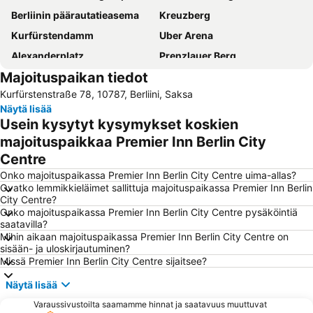
Berliinin päärautatieasema
Kreuzberg
Kurfürstendamm
Uber Arena
Alexanderplatz
Prenzlauer Berg
Majoituspaikan tiedot
Charlottenburg-Wilmersdorf
Berliinin olympiastadion
Kurfürstenstraße 78, 10787, Berliini, Saksa
Potsdamer Platz
Messe Berlin Messegelände
Näytä lisää
Friedrichshain
Brandenburgin portti
Usein kysytyt kysymykset koskien
Spandau
Schöneberg
majoituspaikkaa Premier Inn Berlin City
Centre
Berliinin eläintarha
Friedrichshain-Kreuzberg
Onko majoituspaikassa Premier Inn Berlin City Centre uima-allas?
Max-Schmeling-Halle
KaDeWe
Ovatko lemmikkieläimet sallittuja majoituspaikassa Premier Inn Berlin
Hauptbahnhof Metro Station
Checkpoint Charlie
City Centre?
Onko majoituspaikassa Premier Inn Berlin City Centre pysäköintiä
Tiergarten
Bahnhof Zoologischer Garten
saatavilla?
Mihin aikaan majoituspaikassa Premier Inn Berlin City Centre on
Spandaun Vanhakaupunki
Gendarmenmarkt
sisään- ja uloskirjautuminen?
Alexanderplatz Metro Station
Neukölln
Missä Premier Inn Berlin City Centre sijaitsee?
Berliinin eläintarha
ILA - International Aerospace Exhibition Berlin-Brandenburg
Näytä lisää
East Side Gallery
Ostbahnhof Berlin
Varaussivustoilta saamamme hinnat ja saatavuus muuttuvat