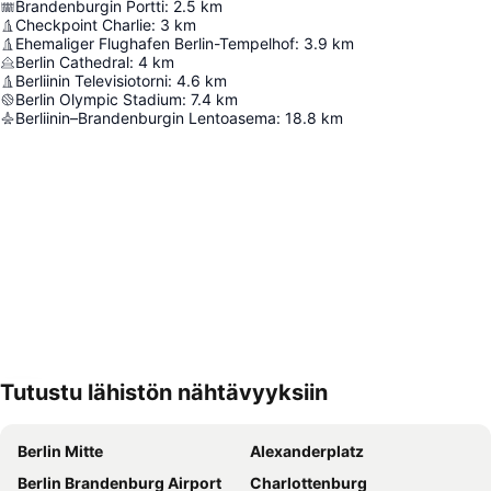
Brandenburgin Portti
:
2.5
km
Checkpoint Charlie
:
3
km
Ehemaliger Flughafen Berlin-Tempelhof
:
3.9
km
Berlin Cathedral
:
4
km
Berliinin Televisiotorni
:
4.6
km
Berlin Olympic Stadium
:
7.4
km
Berliinin–Brandenburgin Lentoasema
:
18.8
km
Tutustu lähistön nähtävyyksiin
Laajenna kartta
Berlin Mitte
Alexanderplatz
Berlin Brandenburg Airport
Charlottenburg