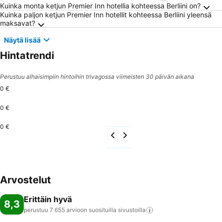
Usein kysytyt kysymykset kohteesta Berliini
Kuinka monta ketjun Premier Inn hotellia kohteessa Berliini on?
Kuinka paljon ketjun Premier Inn hotellit kohteessa Berliini yleensä
maksavat?
Näytä lisää
Hintatrendi
Perustuu alhaisimpiin hintoihin trivagossa viimeisten 30 päivän aikana
0 €
0 €
0 €
Arvostelut
Erittäin hyvä
8,3
perustuu 7 655 arvioon suosituilla
sivustoilla