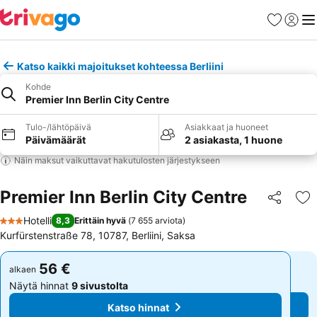
Suosikit
Kirjaud
Val
Katso kaikki majoitukset kohteessa Berliini
Kohde
Premier Inn Berlin City Centre
Tulo-/lähtöpäivä
Asiakkaat ja huoneet
Päivämäärät
2 asiakasta, 1 huone
Näin maksut vaikuttavat hakutulosten järjestykseen
Premier Inn Berlin City Centre
Jaa
Li
Hotelli
8,3
Erittäin hyvä
(
7 655 arviota
)
3 Tähtiluokitus
Kurfürstenstraße 78, 10787, Berliini, Saksa
56 €
56 €
alkaen
alkaen
Näytä hinnat
9 sivustolta
Näytä hinnat
9 sivustolta
Katso hinnat
Katso hinnat