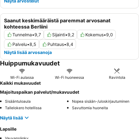
Näytä arvostelut
Saanut keskimääräistä paremmat arvosanat
kohteessa Berliini
Tunnelma
•
9,7
Sijainti
•
9,2
Kokemus
•
9,0
Palvelu
•
8,5
Puhtaus
•
8,4
Näytä lisää arvosanoja
Huippumukavuudet
Wi-Fi aulassa
Wi-Fi huoneessa
Ravintola
Kaikki mukavuudet
Majoituspaikan palvelut/mukavuudet
Sisääntuloaula
Nopea sisään-/uloskirjautuminen
Tallelokero hotellissa
Savuttomia huoneita
Näytä lisää
Lapsille
Vauvansänky