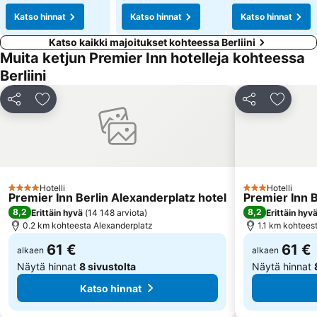
Katso hinnat
Katso hinnat
Katso hinnat
Katso kaikki majoitukset kohteessa Berliini
Muita ketjun Premier Inn hotelleja kohteessa
Berliini
Jaa
Lisää suosikkeihin
Jaa
Lisää s
Hotelli
Hotelli
4 Tähtiluokitus
3 Tähtiluokitus
Premier Inn Berlin Alexanderplatz hotel
Premier Inn B
8,2
8,2
Erittäin hyvä
(
14 148 arviota
)
Erittäin hyv
0.2 km kohteesta Alexanderplatz
1.1 km kohtees
61 €
61 €
alkaen
alkaen
Näytä hinnat
8 sivustolta
Näytä hinnat
Katso hinnat