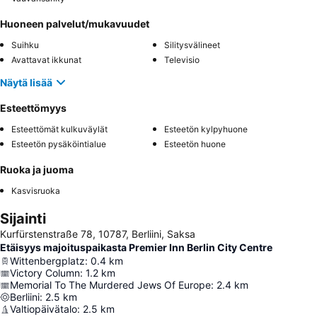
Huoneen palvelut/mukavuudet
Suihku
Silitysvälineet
Avattavat ikkunat
Televisio
Näytä lisää
Esteettömyys
Esteettömät kulkuväylät
Esteetön kylpyhuone
Esteetön pysäköintialue
Esteetön huone
Ruoka ja juoma
Kasvisruoka
Sijainti
Kurfürstenstraße 78, 10787, Berliini, Saksa
Etäisyys majoituspaikasta Premier Inn Berlin City Centre
Wittenbergplatz
:
0.4
km
Victory Column
:
1.2
km
Memorial To The Murdered Jews Of Europe
:
2.4
km
Berliini
:
2.5
km
Valtiopäivätalo
:
2.5
km