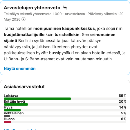
Arvostelujen yhteenveto
Tekoälyn tekemä yhteenveto 1 000+ arvostelusta · Päivitetty viimeksi: 29
May 2026
Tämä hotelli on
monipuolinen kaupunkikeskus
, joka sopii niin
budjettimatkailijoille
kuin
turisteillekin
. Sen
erinomainen
sijainti
Berliinin sydämessä tarjoaa kätevän pääsyn
nähtävyyksiin, ja julkisen liikenteen yhteydet ovat
poikkeuksellisen hyvät: bussipysäkki on aivan hotellin edessä, ja
U-Bahn- ja S-Bahn-asemat ovat vain muutaman minuutin
kävelymatkan päässä. Hotellissa on viihtyisä
baarialue
, joka on
Näytä enemmän
avoinna myöhään iltaan ja tarjoaa rentoutumispaikan päivän
tutkimusmatkojen jälkeen. Asiakkaat kehuvat jatkuvasti
ystävällistä ja auttavaista vastaanottotiimiä
sekä kattavaa
Asiakasarvostelut
aamiaispöytää
, josta löytyy laaja valikoima lämpimiä ja kylmiä
ruokia. Rauhallisempaa majoitusta toivovien kannattaa pyytää
Loistava
55
%
huonetta sisäpihan puolelta.
Erittäin hyvä
20
%
Hyvä
14
%
Kohtalainen
5
%
Huono
6
%