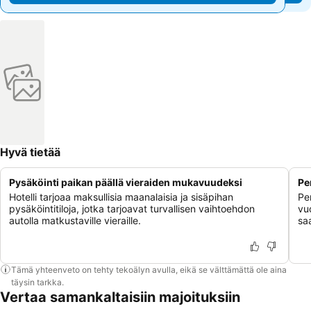
Hyvä tietää
Pysäköinti paikan päällä vieraiden mukavuudeksi
Pe
Hotelli tarjoaa maksullisia maanalaisia ja sisäpihan
Pe
pysäköintitiloja, jotka tarjoavat turvallisen vaihtoehdon
vu
autolla matkustaville vieraille.
sa
Tämä yhteenveto on tehty tekoälyn avulla, eikä se välttämättä ole aina
täysin tarkka.
Vertaa samankaltaisiin majoituksiin