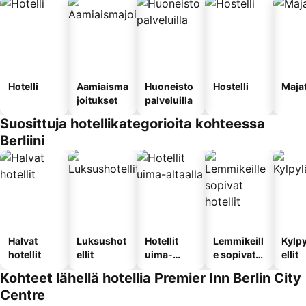
Hotelli
Aamiaisma
Huoneisto
Hostelli
Maja
joitukset
palveluilla
Suosittuja hotellikategorioita kohteessa
Berliini
Halvat
Luksushot
Hotellit
Lemmikeill
Kylp
hotellit
ellit
uima-
e sopivat
ellit
altaalla
hotellit
Kohteet lähellä hotellia Premier Inn Berlin City
Centre