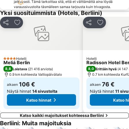
jatkuvasti. Tämä tarkoittaa sitä, että et välttämättä aina löydä
Friedrichstraße
Columbiahalle Berlin
varaussivustolta täsmälleen samaa tarjousta kuin trivagosta.
Wittenbergplatz
Zentraler Omnibusbahnhof Berlin ZOB
Yksi suosituimmista (Hotels, Berliini)
Zoologischer Garten Metro Station
Bahnhof Hackescher Markt
Jaa
Lisää suosikkeihin
Jaa
Lisää suosikk
S-Bahnhof Ostkreuz
Baumschulenweg
Legoland Discovery Centre Berlin
Tempelhof
East-Side-Gallery
Museosaari
Pankow
Hackesche Höfe
Hotelli
Hotelli
4 Tähtiluokitus
Steglitz
Waldbühne
Meliá Berlin
Radisson Hotel Ber
8,8
8,0
Loistava
(
21 416 arviota
)
Erittäin hyvä
(
4 147 
0.9 km kohteesta Valtiopäivätalo
0.7 km kohteesta Kur
106 €
76 €
alkaen
alkaen
Näytä hinnat
14 sivustolta
Näytä hinnat
11 sivu
Katso hinnat
Katso h
Katso kaikki majoitukset kohteessa Berliini
Berliini: Muita majoituksia