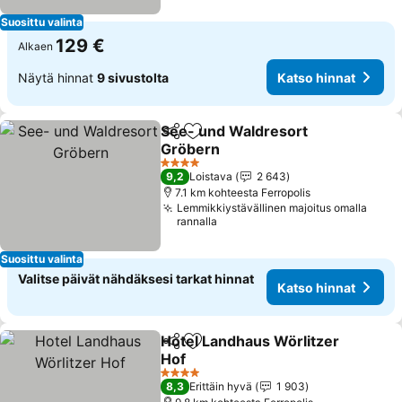
Suosittu valinta
129 €
Alkaen
Näytä hinnat
9 sivustolta
Katso hinnat
See- und Waldresort
Jaa
Lisää suosikkeihin
Gröbern
Katso hinnat
4 Tähtiluokitus
9,2
Loistava
2 643
7.1 km kohteesta Ferropolis
Lemmikkiystävällinen majoitus omalla
rannalla
Suosittu valinta
Valitse päivät nähdäksesi tarkat hinnat
Katso hinnat
Hotel Landhaus Wörlitzer
Jaa
Lisää suosikkeihin
Hof
Katso hinnat
4 Tähtiluokitus
8,3
Erittäin hyvä
1 903