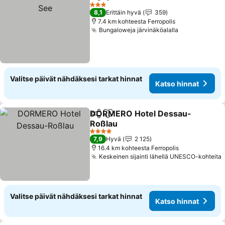
Jaa
Lisää suosikkeihin
Kats
3 Tähtiluokitus
8,1
Erittäin hyvä
359
7.4 km kohteesta Ferropolis
Bungaloweja järvinäköalalla
Katso hinna
Valitse päivät nähdäksesi tarkat hinnat
Katso hinnat
DORMERO Hotel Dessau-
Jaa
Lisää suosikkeihin
Roßlau
Katso hinnat
4 Tähtiluokitus
7,9
Hyvä
2 125
16.4 km kohteesta Ferropolis
Keskeinen sijainti lähellä UNESCO-kohteita
Valitse päivät nähdäksesi tarkat hinnat
Katso hinnat