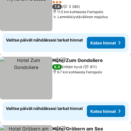
Katso hinnat
3 Tähtiluokitus
7,4
3 380
11.5 km kohteesta Ferropolis
Lemmikkiystävällinen majoitus
Katso hinn
Valitse päivät nähdäksesi tarkat hinnat
Katso hinnat
Hotel Zum Gondoliere
Jaa
Lisää suosikkeihin
Kats
8,0
Erittäin hyvä
811
9.7 km kohteesta Ferropolis
Valitse päivät nähdäksesi tarkat hinnat
Katso hinnat
Hotel Gröbern am See