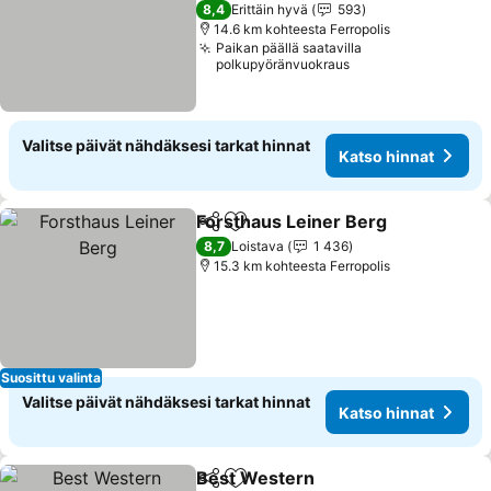
Katso hinnat
8,4
Erittäin hyvä
593
14.6 km kohteesta Ferropolis
Paikan päällä saatavilla
polkupyöränvuokraus
Valitse päivät nähdäksesi tarkat hinnat
Katso hinnat
Forsthaus Leiner Berg
Jaa
Lisää suosikkeihin
Kats
8,7
Loistava
1 436
15.3 km kohteesta Ferropolis
Suosittu valinta
Valitse päivät nähdäksesi tarkat hinnat
Katso hinnat
Best Western
Jaa
Lisää suosikkeihin