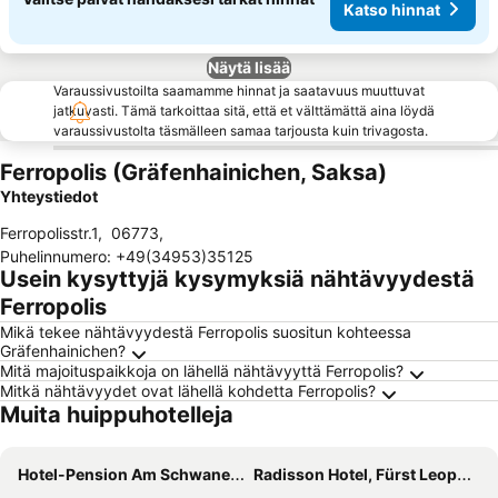
Katso hinnat
Näytä lisää
Varaussivustoilta saamamme hinnat ja saatavuus muuttuvat
jatkuvasti. Tämä tarkoittaa sitä, että et välttämättä aina löydä
varaussivustolta täsmälleen samaa tarjousta kuin trivagosta.
Ferropolis (Gräfenhainichen, Saksa)
Yhteystiedot
Ferropolisstr.1
,
06773
,
Puhelinnumero
:
+49(34953)35125
Usein kysyttyjä kysymyksiä nähtävyydestä
Ferropolis
Mikä tekee nähtävyydestä Ferropolis suositun kohteessa
Gräfenhainichen?
Mitä majoituspaikkoja on lähellä nähtävyyttä Ferropolis?
Mitkä nähtävyydet ovat lähellä kohdetta Ferropolis?
Muita huippuhotelleja
Hotel-Pension Am Schwanenteich
Radisson Hotel, Fürst Leopold Dessau