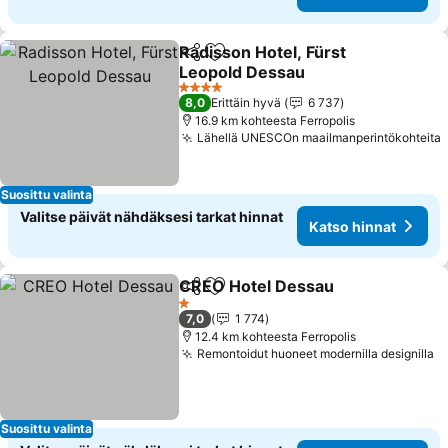
Radisson Hotel, Fürst
Jaa
Lisää suosikkeihin
Leopold Dessau
Katso hinnat
4 Tähtiluokitus
8,0
Erittäin hyvä
6 737
16.9 km kohteesta Ferropolis
Lähellä UNESCOn maailmanperintökohteita
Suosittu valinta
Valitse päivät nähdäksesi tarkat hinnat
Katso hinnat
CREO Hotel Dessau
Jaa
Lisää suosikkeihin
Katso 
1 Tähtiluokitus
7,0
1 774
12.4 km kohteesta Ferropolis
Remontoidut huoneet modernilla designilla
K
Suosittu valinta