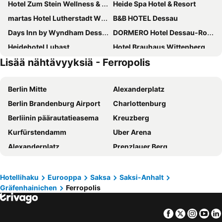
Hotel Zum Stein Wellness & Genuss Resort
Heide Spa Hotel & Resort
martas Hotel Lutherstadt Wittenberg
B&B HOTEL Dessau
Days Inn by Wyndham Dessau
DORMERO Hotel Dessau-Roßlau
Heidehotel Lubast
Hotel Brauhaus Wittenberg
Lisää nähtävyyksiä - Ferropolis
Hotel Restaurant Elbebrücke
Cranach Herberge
Pension Heinrich Heine
Hotel 22
Berlin Mitte
Alexanderplatz
Hotel Goldener Fasan
Best Western soibelmanns Lutherstadt Wittenberg
Berlin Brandenburg Airport
Charlottenburg
CREO Hotel Dessau
Hotel Zur Fichtenbreite -Garni-
Berliinin päärautatieasema
Kreuzberg
Waldschlößchen
Piesteritzer Hof - Hotel Garni
Kurfürstendamm
Uber Arena
Acron Hotel Wittenberg
Hotel Bitterfelder Hof - Mongoo GmbH
Alexanderplatz
Prenzlauer Berg
Hotel Zum Gondoliere
Pension Schulze
Charlottenburg-Wilmersdorf
Berliinin olympiastadion
Roatel Oranienbaum-Wörlitz (A9) my-roatel-com
Messe Berlin Messegelände
Potsdamer Platz
Hotellihaku
Eurooppa
Saksa
Saksi-Anhalt
Gräfenhainichen
Ferropolis
Friedrichshain
Brandenburgin portti
Hannoverin päärautatieasema
Ferropolis
Facebook
Twitter
Insta
Yo
Spandau
Kloster Chorin