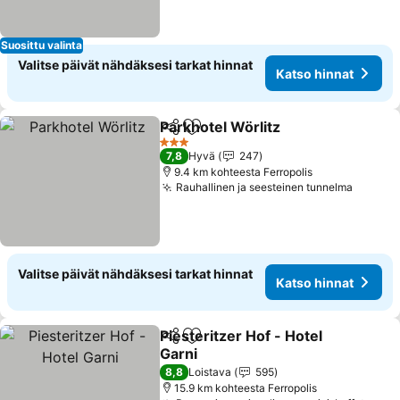
Suosittu valinta
Valitse päivät nähdäksesi tarkat hinnat
Katso hinnat
Parkhotel Wörlitz
Jaa
Lisää suosikkeihin
Katso hin
3 Tähtiluokitus
7,8
Hyvä
247
9.4 km kohteesta Ferropolis
Rauhallinen ja seesteinen tunnelma
Katso 
Valitse päivät nähdäksesi tarkat hinnat
Katso hinnat
Piesteritzer Hof - Hotel
Jaa
Lisää suosikkeihin
Garni
Katso hinnat
8,8
Loistava
595
15.9 km kohteesta Ferropolis