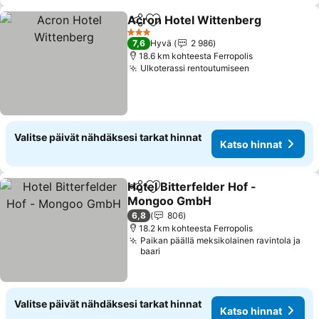
Acron Hotel Wittenberg
Jaa
Lisää suosikkeihin
Ka
3 Tähtiluokitus
7,6
Hyvä
2 986
18.6 km kohteesta Ferropolis
Ulkoterassi rentoutumiseen
Katso hinnat
Valitse päivät nähdäksesi tarkat hinnat
Katso hinnat
Hotel Bitterfelder Hof -
Jaa
Lisää suosikkeihin
Mongoo GmbH
Katso hinnat
6,8
806
18.2 km kohteesta Ferropolis
Paikan päällä meksikolainen ravintola ja
baari
Valitse päivät nähdäksesi tarkat hinnat
Katso hinnat