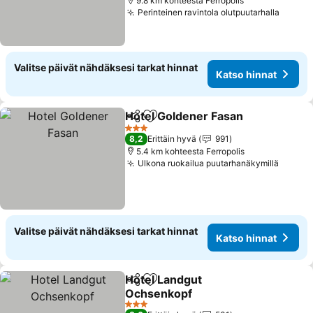
9.8 km kohteesta Ferropolis
Perinteinen ravintola olutpuutarhalla
Katso 
Valitse päivät nähdäksesi tarkat hinnat
Katso hinnat
Hotel Goldener Fasan
Jaa
Lisää suosikkeihin
Kats
3 Tähtiluokitus
8,2
Erittäin hyvä
991
5.4 km kohteesta Ferropolis
Ulkona ruokailua puutarhanäkymillä
Katso 
Valitse päivät nähdäksesi tarkat hinnat
Katso hinnat
Hotel Landgut
Jaa
Lisää suosikkeihin
Ochsenkopf
Katso hinnat
3 Tähtiluokitus