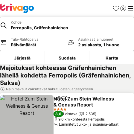
Suosikit
Kirjaud
Val
Kohde
Ferropolis, Gräfenhainichen
Tulo-/lähtöpäivä
Asiakkaat ja huoneet
Päivämäärät
2 asiakasta, 1 huone
Järjestä
Suodata
Kartta
Majoitukset kohteessa Gräfenhainichen
lähellä kohdetta Ferropolis (Gräfenhainichen,
Saksa)
Näin maksut vaikuttavat hakutulosten järjestykseen
Hotel Zum Stein Wellness
Jaa
Lisää suosikkeihin
& Genuss Resort
Katso hinnat
4 Tähtiluokitus
8,6
Loistava
2 535
9.0 km kohteesta Ferropolis
Lämmitetyt ulko- ja sisäuima-altaat
Katso 