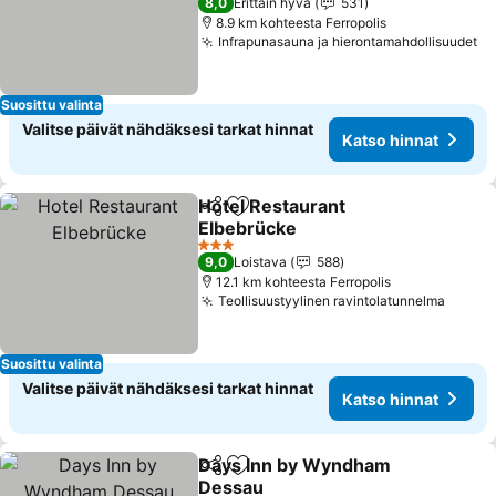
8,0
Erittäin hyvä
531
8.9 km kohteesta Ferropolis
Infrapunasauna ja hierontamahdollisuudet
Ka
Suosittu valinta
Valitse päivät nähdäksesi tarkat hinnat
Katso hinnat
Hotel Restaurant
Jaa
Lisää suosikkeihin
Elbebrücke
Katso hinnat
3 Tähtiluokitus
9,0
Loistava
588
12.1 km kohteesta Ferropolis
Teollisuustyylinen ravintolatunnelma
Katso
Suosittu valinta
Valitse päivät nähdäksesi tarkat hinnat
Katso hinnat
Days Inn by Wyndham
Jaa
Lisää suosikkeihin
Dessau