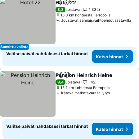
Hotel 22
Jaa
Lisää suosikkeihin
Katso hinnat
8,8
Loistava
1 332
15.0 km kohteesta Ferropolis
Joustavat aamiaisvaihtoehdot saatavilla
Kat
Suosittu valinta
Valitse päivät nähdäksesi tarkat hinnat
Katso hinnat
Pension Heinrich Heine
Jaa
Lisää suosikkeihin
Ka
9,4
Loistava
142
15.7 km kohteesta Ferropolis
Kätevä matkatavarasäilytys
Katso hinnat
Valitse päivät nähdäksesi tarkat hinnat
Katso hinnat