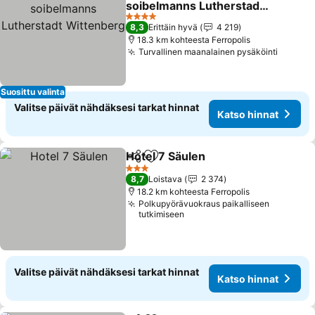
soibelmanns Lutherstadt
Wittenberg
Katso hinnat
4 Tähtiluokitus
8,3
Erittäin hyvä
4 219
18.3 km kohteesta Ferropolis
Turvallinen maanalainen pysäköinti
Katso 
Suosittu valinta
Valitse päivät nähdäksesi tarkat hinnat
Katso hinnat
Hotel 7 Säulen
Jaa
Lisää suosikkeihin
Katso hinna
3 Tähtiluokitus
8,7
Loistava
2 374
18.2 km kohteesta Ferropolis
Polkupyörävuokraus paikalliseen
tutkimiseen
Valitse päivät nähdäksesi tarkat hinnat
Katso hinnat