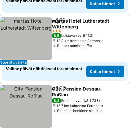
Valitse päivät nähdäksesi tarkat hinnat
Katso hinnat
martas Hotel Lutherstadt
Jaa
Lisää suosikkeihin
Wittenberg
Katso hinnat
3 Tähtiluokitus
8,5
Loistava
5 133
18.3 km kohteesta Ferropolis
Runsas aamiaisbuffet
Katso hinnat
Suosittu valinta
Valitse päivät nähdäksesi tarkat hinnat
Katso hinnat
City-Pension Dessau-
Jaa
Lisää suosikkeihin
Roßlau
Katso hinnat
8,2
Erittäin hyvä
1 733
15.7 km kohteesta Ferropolis
Bauhaus-henkinen sisustus
Katso hinnat