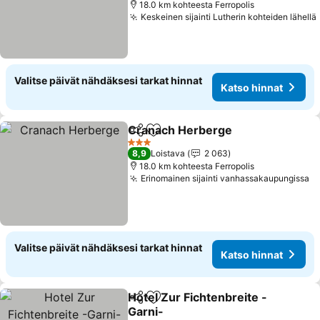
18.0 km kohteesta Ferropolis
Keskeinen sijainti Lutherin kohteiden lähellä
Valitse päivät nähdäksesi tarkat hinnat
Katso hinnat
Cranach Herberge
Jaa
Lisää suosikkeihin
Katso h
3 Tähtiluokitus
8,9
Loistava
2 063
18.0 km kohteesta Ferropolis
Erinomainen sijainti vanhassakaupungissa
Ka
Valitse päivät nähdäksesi tarkat hinnat
Katso hinnat
Hotel Zur Fichtenbreite -
Jaa
Lisää suosikkeihin
Garni-