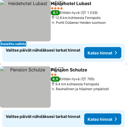
Heidehotel Lubast
Jaa
Lisää suosikkeihin
Katso hi
4 Tähtiluokitus
8,1
Erittäin hyvä
1 039
12.6 km kohteesta Ferropolis
Portti Dübener Heiden luontoon
Katso hin
Suosittu valinta
Valitse päivät nähdäksesi tarkat hinnat
Katso hinnat
Pension Schulze
Jaa
Lisää suosikkeihin
Katso hin
2 Tähtiluokitus
8,0
Erittäin hyvä
765
9.4 km kohteesta Ferropolis
Rauhallinen ja hiljainen ympäristö
Katso hi
Valitse päivät nähdäksesi tarkat hinnat
Katso hinnat