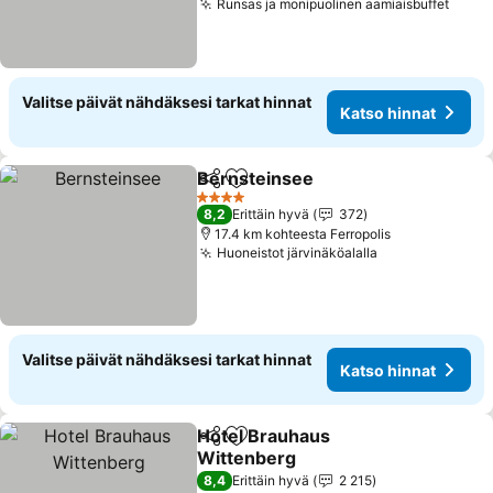
Runsas ja monipuolinen aamiaisbuffet
Katso
Valitse päivät nähdäksesi tarkat hinnat
Katso hinnat
Bernsteinsee
Jaa
Lisää suosikkeihin
Katso hinnat
4 Tähtiluokitus
8,2
Erittäin hyvä
372
17.4 km kohteesta Ferropolis
Huoneistot järvinäköalalla
Katso hinnat
Valitse päivät nähdäksesi tarkat hinnat
Katso hinnat
Hotel Brauhaus
Jaa
Lisää suosikkeihin
Wittenberg
Katso hinnat
8,4
Erittäin hyvä
2 215