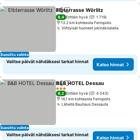
Elbterrasse Wörlitz
Jaa
Lisää suosikkeihin
Katso 
8,4
Erittäin hyvä
1 719
13.2 km kohteesta Ferropolis
Viihtyisät huoneet jokinäköalalla
Katso hi
Suosittu valinta
Valitse päivät nähdäksesi tarkat hinnat
Katso hinnat
B&B HOTEL Dessau
Jaa
Lisää suosikkeihin
Katso 
3 Tähtiluokitus
8,2
Erittäin hyvä
4 043
16.1 km kohteesta Ferropolis
Lähellä Bauhaus Dessauta
Katso hinnat
Suosittu valinta
Valitse päivät nähdäksesi tarkat hinnat
Katso hinnat