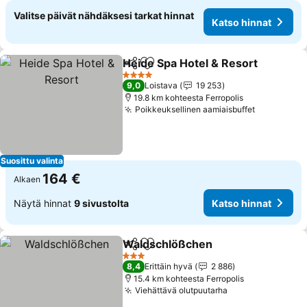
Valitse päivät nähdäksesi tarkat hinnat
Katso hinnat
Heide Spa Hotel & Resort
Jaa
Lisää suosikkeihin
K
4 Tähtiluokitus
9,0
Loistava
19 253
19.8 km kohteesta Ferropolis
Poikkeuksellinen aamiaisbuffet
Katso hin
Suosittu valinta
164 €
Alkaen
Näytä hinnat
9 sivustolta
Katso hinnat
Waldschlößchen
Jaa
Lisää suosikkeihin
Katso hin
3 Tähtiluokitus
8,4
Erittäin hyvä
2 886
15.4 km kohteesta Ferropolis
Viehättävä olutpuutarha
Katso hinnat