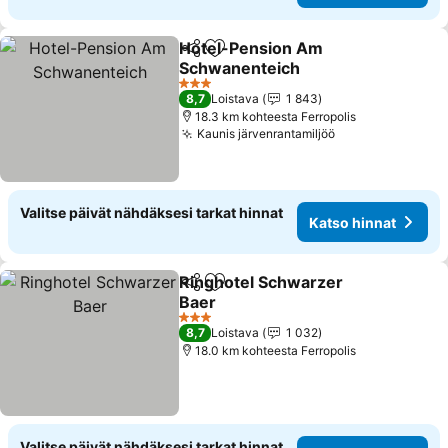
Hotel-Pension Am
Jaa
Lisää suosikkeihin
Schwanenteich
Katso hinnat
3 Tähtiluokitus
8,7
Loistava
1 843
18.3 km kohteesta Ferropolis
Kaunis järvenrantamiljöö
Katso hinnat
Valitse päivät nähdäksesi tarkat hinnat
Katso hinnat
Ringhotel Schwarzer
Jaa
Lisää suosikkeihin
Baer
Katso hinnat
3 Tähtiluokitus
8,7
Loistava
1 032
18.0 km kohteesta Ferropolis
Valitse päivät nähdäksesi tarkat hinnat