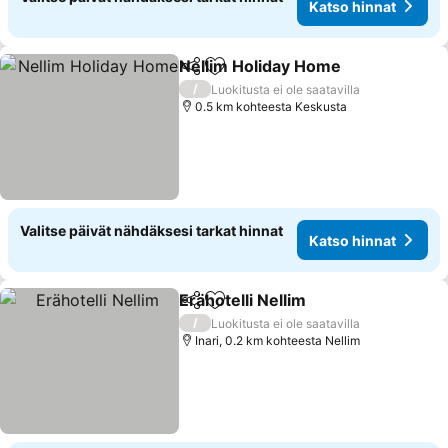
Katso hinnat
Nellim Holiday Home
Jaa
Lisää suosikkeihin
Katso
/
Luokitusta ei ole saatavilla
0.5 km kohteesta Keskusta
Valitse päivät nähdäksesi tarkat hinnat
Katso hinnat
Erähotelli Nellim
Jaa
Lisää suosikkeihin
Katso hinn
/
Luokitusta ei ole saatavilla
Inari, 0.2 km kohteesta Nellim