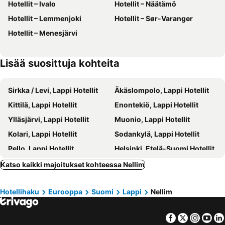
Hotellit – Ivalo
Hotellit – Näätämö
Hotellit – Lemmenjoki
Hotellit – Sør-Varanger
Hotellit – Menesjärvi
Lisää suosittuja kohteita
Sirkka / Levi, Lappi Hotellit
Äkäslompolo, Lappi Hotellit
Kittilä, Lappi Hotellit
Enontekiö, Lappi Hotellit
Ylläsjärvi, Lappi Hotellit
Muonio, Lappi Hotellit
Kolari, Lappi Hotellit
Sodankylä, Lappi Hotellit
Pello, Lappi Hotellit
Helsinki, Etelä-Suomi Hotellit
Tampere, Länsi-Suomi Hotellit
Turku, Länsi-Suomi Hotellit
Katso kaikki majoitukset kohteessa Nellim
Vantaa, Etelä-Suomi Hotellit
Oulu, Pohjois-Suomi Hotellit
Hotellihaku
Eurooppa
Suomi
Lappi
Nellim
Kuopio, Itä-Suomi Hotellit
Jyväskylä, Länsi-Suomi Hotellit
Rovaniemi, Lappi Hotellit
Lappeenranta, Etelä-Suomi Hotellit
Facebook
Twitter
Insta
Yo