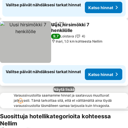
Valitse päivät nähdäksesi tarkat hinnat
Katso hinnat
Uusi hirsimökki 7
Jaa
Lisää suosikkeihin
henkilölle
Katso hinnat
9,7
Loistava
4
Inari, 1.0 km kohteesta Nellim
Valitse päivät nähdäksesi tarkat hinnat
Katso hinnat
Näytä lisää
Varaussivustoilta saamamme hinnat ja saatavuus muuttuvat
jatkuvasti. Tämä tarkoittaa sitä, että et välttämättä aina löydä
varaussivustolta täsmälleen samaa tarjousta kuin trivagosta.
Suosittuja hotellikategorioita kohteessa
Nellim