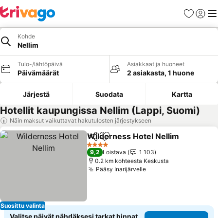
Suosikit
Kirjaud
Val
Kohde
Nellim
Tulo-/lähtöpäivä
Asiakkaat ja huoneet
Päivämäärät
2 asiakasta, 1 huone
Järjestä
Suodata
Kartta
Hotellit kaupungissa Nellim (Lappi, Suomi)
Näin maksut vaikuttavat hakutulosten järjestykseen
Wilderness Hotel Nellim
Jaa
Lisää suosikkeihin
Ka
4 Tähtiluokitus
9,2
Loistava
1 103
0.2 km kohteesta Keskusta
Pääsy Inarijärvelle
Katso hinnat
Suosittu valinta
Valitse päivät nähdäksesi tarkat hinnat