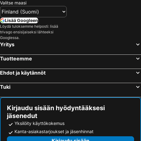
Valitse maasi
Lisää Googleen
Löydä tuloksemme helposti: lisää
trivago ensisijaiseksi lähteeksi
Googlessa.
Yritys
Tuotteemme
Ehdot ja käytännöt
Tuki
Kirjaudu sisään hyödyntääksesi
jäsenedut
Yksilöity käyttökokemus
Kanta-asiakastarjoukset ja jäsenhinnat
Kirjaudu sisään