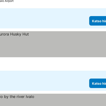
alo Airport
Katso hi
Katso hi