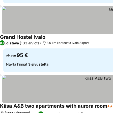
Grand Hostel Ivalo
Loistava
(133 arviota)
9,1
8.0 km kohteesta Ivalo Airport
95 €
Alkaen
Näytä hinnat
3 sivustolta
Kiisa A&B two apartments with aurora room
4 T
Aurora-huoneet