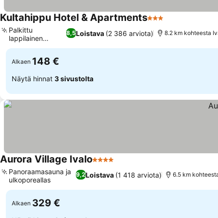
Kultahippu Hotel & Apartments
3 Tähtiluokitus
Palkittu
Loistava
(2 386 arviota)
8,5
8.2 km kohteesta Iv
lappilainen
ravintola
148 €
Alkaen
Näytä hinnat
3 sivustolta
Aurora Village Ivalo
4 Tähtiluokitus
Panoraamasauna ja
Loistava
(1 418 arviota)
9,2
6.5 km kohteesta
ulkoporeallas
329 €
Alkaen