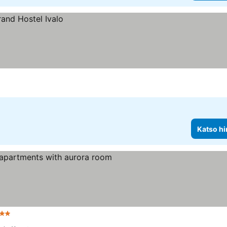
Katso hi
ähtiluokitus