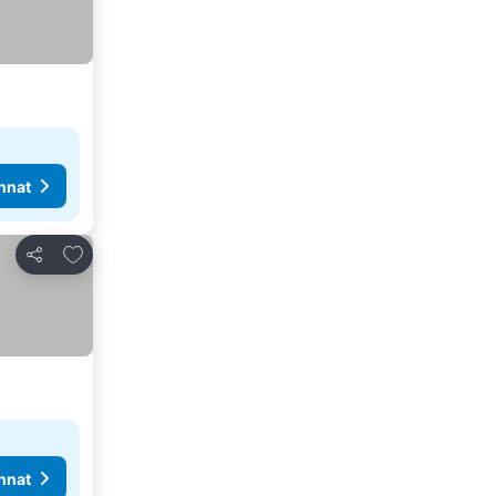
nnat
Lisää suosikkeihin
Jaa
nnat