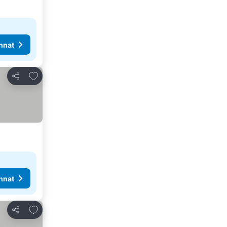
nnat
Lisää suosikkeihin
Jaa
nnat
Lisää suosikkeihin
Jaa