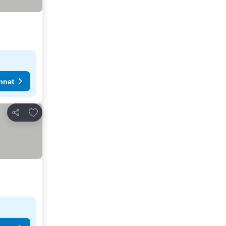
nnat
Lisää suosikkeihin
Jaa