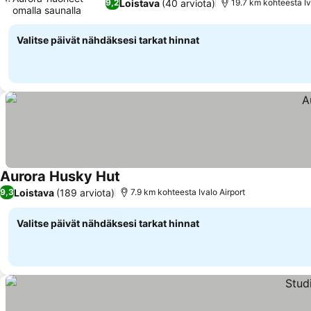
Loistava
(40 arviota)
9,2
19.7 km kohteesta Iv
omalla saunalla
Valitse päivät nähdäksesi tarkat hinnat
Aurora Husky Hut
Loistava
(189 arviota)
9,3
7.9 km kohteesta Ivalo Airport
Valitse päivät nähdäksesi tarkat hinnat