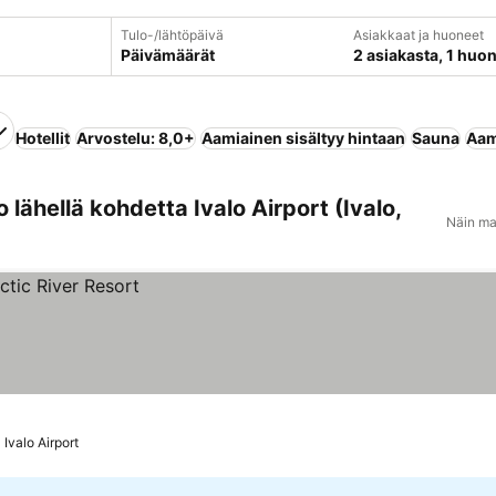
Tulo-/lähtöpäivä
Asiakkaat ja huoneet
Päivämäärät
2 asiakasta, 1 huo
Hotellit
Arvostelu: 8,0+
Aamiainen sisältyy hintaan
Sauna
Aam
 lähellä kohdetta Ivalo Airport (Ivalo,
Näin ma
Ivalo Airport