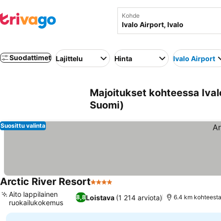
Kohde
Suodattimet
Lajittelu
Hinta
Ivalo Airport
Majoitukset kohteessa Ivalo
Suomi)
Suosittu valinta
Arctic River Resort
4 Tähtiluokitus
Aito lappilainen
Loistava
(1 214 arviota)
8,8
6.4 km kohteesta 
ruokailukokemus