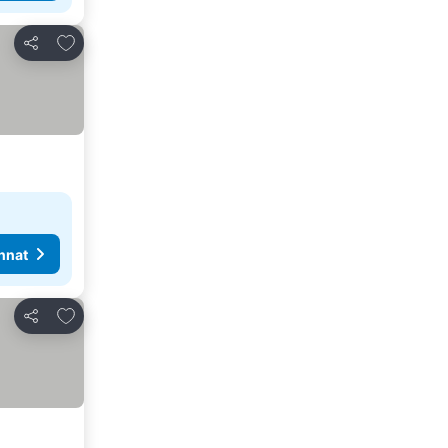
Lisää suosikkeihin
Jaa
nnat
Lisää suosikkeihin
Jaa