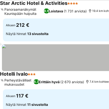
Star Arctic Hotel & Activities
4 Tähtiluokitus
Panoraamanäkymät
Loistava
(1 731 arviota)
8,9
19.4 km koht
Kaunispään huipulta
212 €
Alkaen
Näytä hinnat
13 sivustolta
Hotelli Ivalo
3 Tähtiluokitus
Perheystävälliset
Erittäin hyvä
(2 670 arviota)
8,3
7.4 km kohtees
mukavuudet
117 €
Alkaen
Näytä hinnat
11 sivustolta