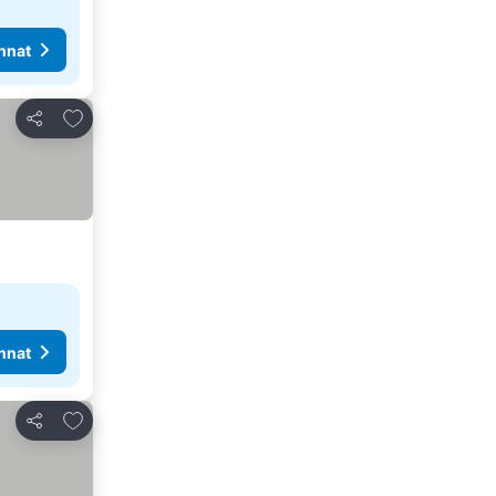
nnat
Lisää suosikkeihin
Jaa
nnat
Lisää suosikkeihin
Jaa