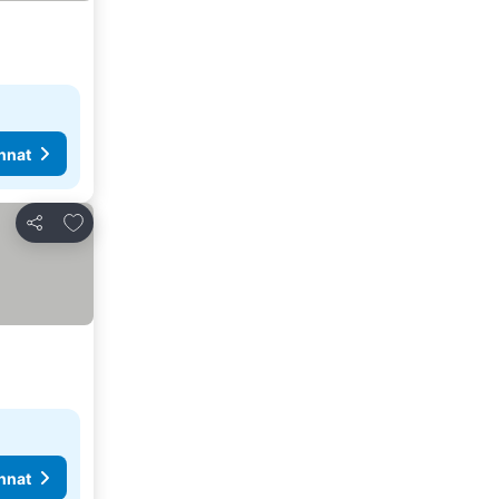
nnat
Lisää suosikkeihin
Jaa
nnat