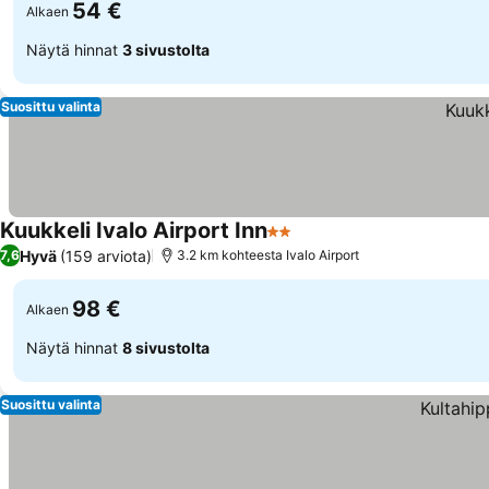
54 €
Alkaen
Näytä hinnat
3 sivustolta
Suosittu valinta
Kuukkeli Ivalo Airport Inn
2 Tähtiluokitus
Hyvä
(159 arviota)
7,6
3.2 km kohteesta Ivalo Airport
98 €
Alkaen
Näytä hinnat
8 sivustolta
Suosittu valinta