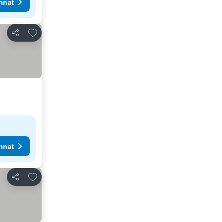
nnat
Lisää suosikkeihin
Jaa
nnat
Lisää suosikkeihin
Jaa