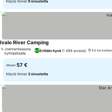
Näytä hinnat
9 sivustolta
Ivalo River Camping
Joenrantasauna
Erittäin hyvä
(1 499 arviota)
8,0
6.0 km kohtees
kylmäaltaalla
57 €
Alkaen
Näytä hinnat
3 sivustolta