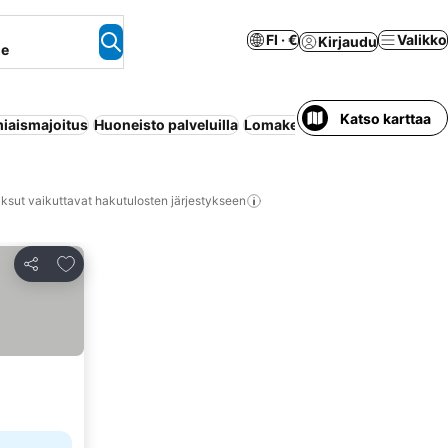
FI · €
Valikko
Kirjaudu
ne
Katso karttaa
iaismajoitus
Huoneisto palveluilla
Lomakeskus
Koko talo/asunt
ksut vaikuttavat hakutulosten järjestykseen
Lisää suosikkeihin
Jaa