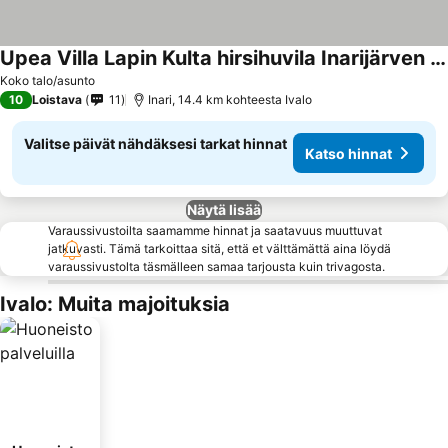
Upea Villa Lapin Kulta hirsihuvila Inarijärven rannalla
Katso hinnat
Koko talo/asunto
10
Loistava
11
Inari, 14.4 km kohteesta Ivalo
Valitse päivät nähdäksesi tarkat hinnat
Katso hinnat
Näytä lisää
Varaussivustoilta saamamme hinnat ja saatavuus muuttuvat
jatkuvasti. Tämä tarkoittaa sitä, että et välttämättä aina löydä
varaussivustolta täsmälleen samaa tarjousta kuin trivagosta.
Ivalo: Muita majoituksia