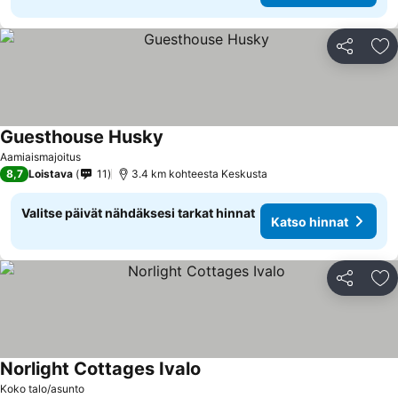
Jaa
Li
Guesthouse Husky
Katso hinnat
Aamiaismajoitus
8,7
Loistava
11
3.4 km kohteesta Keskusta
Valitse päivät nähdäksesi tarkat hinnat
Katso hinnat
Jaa
Li
Norlight Cottages Ivalo
Katso hinnat
Koko talo/asunto