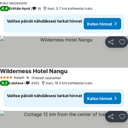
Koko talo/asunto
8,4
Erittäin hyvä
6
Inari, 0.7 km kohteesta Ivalo
Valitse päivät nähdäksesi tarkat hinnat
Katso hinnat
Jaa
Li
Wilderness Hotel Nangu
Katso hinnat
Hotelli
Yhteiset saunatilat
Katso hinnat
4 Tähtiluokitus
9,2
Loistava
440
Inari, 16.3 km kohteesta Ivalo
Valitse päivät nähdäksesi tarkat hinnat
Katso hinnat
Jaa
Li