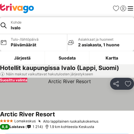
Suosikit
Kirjaud
Val
Kohde
Ivalo
Tulo-/lähtöpäivä
Asiakkaat ja huoneet
Päivämäärät
2 asiakasta, 1 huone
Järjestä
Suodata
Kartta
Hotellit kaupungissa Ivalo (Lappi, Suomi)
Näin maksut vaikuttavat hakutulosten järjestykseen
Suosittu valinta
Jaa
Li
Arctic River Resort
Katso hinnat
Lomakeskus
Aito lappilainen ruokailukokemus
Katso hinnat
4 Tähtiluokitus
8,8
Loistava
1 214
1.9 km kohteesta Keskusta