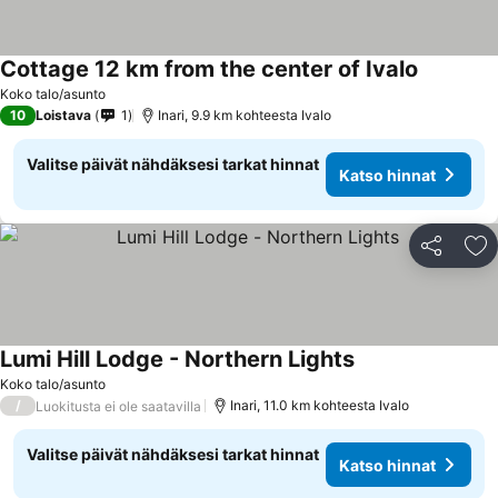
Cottage 12 km from the center of Ivalo
Katso hin
Koko talo/asunto
10
Loistava
1
Inari, 9.9 km kohteesta Ivalo
Valitse päivät nähdäksesi tarkat hinnat
Katso hinnat
Jaa
Li
Lumi Hill Lodge - Northern Lights
Katso hinnat
Koko talo/asunto
/
Inari, 11.0 km kohteesta Ivalo
Luokitusta ei ole saatavilla
Valitse päivät nähdäksesi tarkat hinnat
Katso hinnat