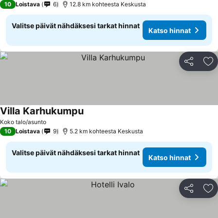
10
Loistava
6
12.8 km kohteesta Keskusta
Valitse päivät nähdäksesi tarkat hinnat
Katso hinnat
Jaa
Li
Villa Karhukumpu
Katso hinnat
Koko talo/asunto
10
Loistava
9
5.2 km kohteesta Keskusta
Valitse päivät nähdäksesi tarkat hinnat
Katso hinnat
Jaa
Li