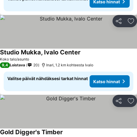
Katso hinnat
Jaa
Li
Studio Mukka, Ivalo Center
Katso hinnat
Koko talo/asunto
9,4
Loistava
20
Inari, 1.2 km kohteesta Ivalo
Valitse päivät nähdäksesi tarkat hinnat
Katso hinnat
Jaa
Li
Gold Digger's Timber
Katso hinnat