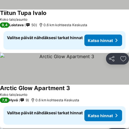
Tiitun Tupa Ivalo
Katso hinnat
Koko talo/asunto
9,4
Loistava
50
0.6 km kohteesta Keskusta
Valitse päivät nähdäksesi tarkat hinnat
Katso hinnat
Jaa
Li
Arctic Glow Apartment 3
Katso hinnat
Koko talo/asunto
7,8
Hyvä
9
0.6 km kohteesta Keskusta
Valitse päivät nähdäksesi tarkat hinnat
Katso hinnat