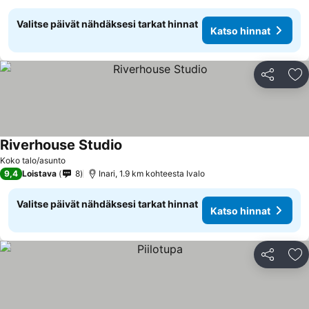
Valitse päivät nähdäksesi tarkat hinnat
Katso hinnat
Jaa
Li
Riverhouse Studio
Katso hinnat
Koko talo/asunto
9,4
Loistava
8
Inari, 1.9 km kohteesta Ivalo
Valitse päivät nähdäksesi tarkat hinnat
Katso hinnat
Jaa
Li