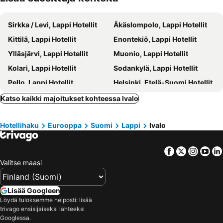
Sirkka / Levi, Lappi Hotellit
Äkäslompolo, Lappi Hotellit
Kittilä, Lappi Hotellit
Enontekiö, Lappi Hotellit
Ylläsjärvi, Lappi Hotellit
Muonio, Lappi Hotellit
Kolari, Lappi Hotellit
Sodankylä, Lappi Hotellit
Pello, Lappi Hotellit
Helsinki, Etelä-Suomi Hotellit
Tampere, Länsi-Suomi Hotellit
Turku, Länsi-Suomi Hotellit
Katso kaikki majoitukset kohteessa Ivalo
Vantaa, Etelä-Suomi Hotellit
Oulu, Pohjois-Suomi Hotellit
Hotellihaku
Eurooppa
Suomi
Lappi
Ivalo
Kuopio, Itä-Suomi Hotellit
Jyväskylä, Länsi-Suomi Hotellit
Rovaniemi, Lappi Hotellit
Lappeenranta, Etelä-Suomi Hotellit
Facebook
Twitter
Insta
Yo
Valitse maasi
Lisää Googleen
Löydä tuloksemme helposti: lisää
trivago ensisijaiseksi lähteeksi
Googlessa.