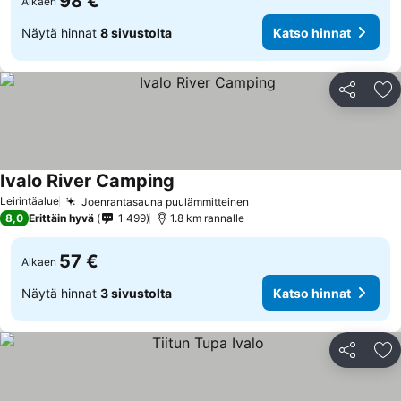
98 €
Alkaen
Näytä hinnat
8 sivustolta
Katso hinnat
Jaa
Li
Ivalo River Camping
Katso hinnat
Leirintäalue
Joenrantasauna puulämmitteinen
Katso hinnat
8,0
Erittäin hyvä
1 499
1.8 km rannalle
57 €
Alkaen
Näytä hinnat
3 sivustolta
Katso hinnat
Jaa
Li