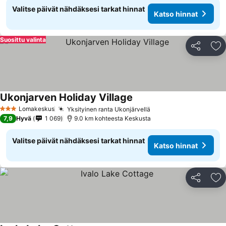
Valitse päivät nähdäksesi tarkat hinnat
Katso hinnat
Suosittu valinta
Jaa
Li
Ukonjarven Holiday Village
Katso hinnat
Lomakeskus
Yksityinen ranta Ukonjärvellä
Katso hinnat
3 Tähtiluokitus
7,9
Hyvä
1 069
9.0 km kohteesta Keskusta
Valitse päivät nähdäksesi tarkat hinnat
Katso hinnat
Jaa
Li