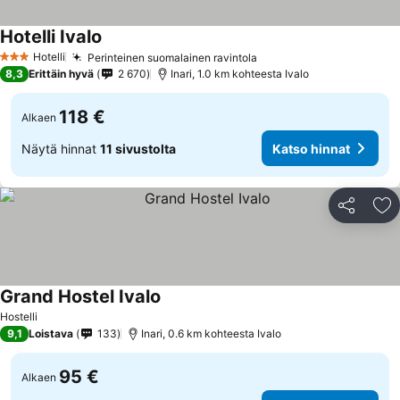
Hotelli Ivalo
Katso hinnat
Hotelli
Perinteinen suomalainen ravintola
Katso hinnat
3 Tähtiluokitus
8,3
Erittäin hyvä
2 670
Inari, 1.0 km kohteesta Ivalo
118 €
Alkaen
Näytä hinnat
11 sivustolta
Katso hinnat
Jaa
Li
Grand Hostel Ivalo
Katso hinnat
Hostelli
9,1
Loistava
133
Inari, 0.6 km kohteesta Ivalo
95 €
Alkaen