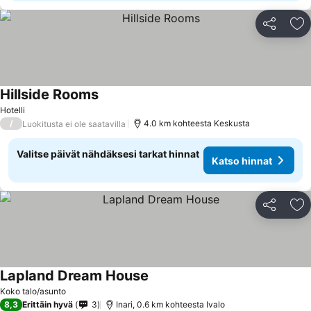
Jaa
Li
Hillside Rooms
Katso hinnat
Hotelli
/
4.0 km kohteesta Keskusta
Luokitusta ei ole saatavilla
Valitse päivät nähdäksesi tarkat hinnat
Katso hinnat
Jaa
Li
Lapland Dream House
Katso hinnat
Koko talo/asunto
8,3
Erittäin hyvä
3
Inari, 0.6 km kohteesta Ivalo