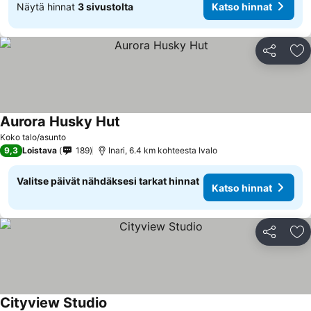
Näytä hinnat
3 sivustolta
Katso hinnat
Jaa
Li
Aurora Husky Hut
Katso hinnat
Koko talo/asunto
9,3
Loistava
189
Inari, 6.4 km kohteesta Ivalo
Valitse päivät nähdäksesi tarkat hinnat
Katso hinnat
Jaa
Li
Cityview Studio
Katso hinnat