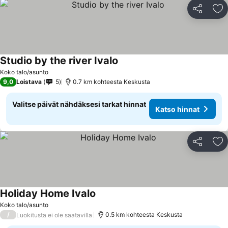
Jaa
Li
Studio by the river Ivalo
Katso hinnat
Koko talo/asunto
9,0
Loistava
5
0.7 km kohteesta Keskusta
Valitse päivät nähdäksesi tarkat hinnat
Katso hinnat
Jaa
Li
Holiday Home Ivalo
Katso hinnat
Koko talo/asunto
/
0.5 km kohteesta Keskusta
Luokitusta ei ole saatavilla