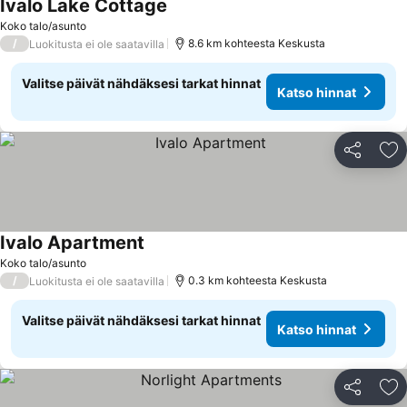
Ivalo Lake Cottage
Katso hinnat
Koko talo/asunto
/
8.6 km kohteesta Keskusta
Luokitusta ei ole saatavilla
Valitse päivät nähdäksesi tarkat hinnat
Katso hinnat
Jaa
Li
Ivalo Apartment
Katso hinnat
Koko talo/asunto
/
0.3 km kohteesta Keskusta
Luokitusta ei ole saatavilla
Valitse päivät nähdäksesi tarkat hinnat
Katso hinnat
Jaa
Li