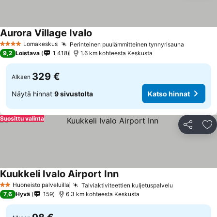
Aurora Village Ivalo
Katso hinnat
Lomakeskus
Perinteinen puulämmitteinen tynnyrisauna
Katso hi
4 Tähtiluokitus
9,2
Loistava
1 418
1.6 km kohteesta Keskusta
329 €
Alkaen
Näytä hinnat
9 sivustolta
Katso hinnat
Suosittu valinta
Jaa
Li
Kuukkeli Ivalo Airport Inn
Katso hinnat
Huoneisto palveluilla
Talviaktiviteettien kuljetuspalvelu
Katso hinna
2 Tähtiluokitus
7,6
Hyvä
159
6.3 km kohteesta Keskusta