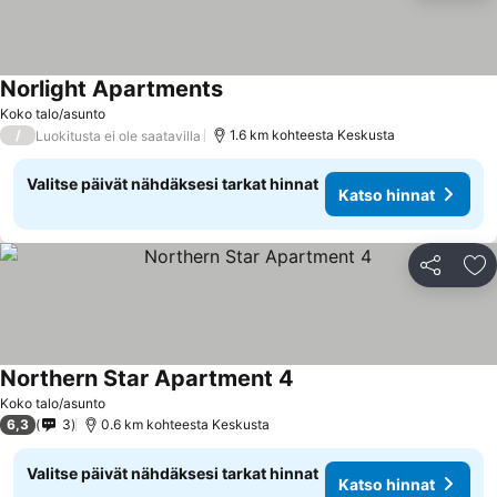
Norlight Apartments
Katso hinnat
Koko talo/asunto
/
1.6 km kohteesta Keskusta
Luokitusta ei ole saatavilla
Valitse päivät nähdäksesi tarkat hinnat
Katso hinnat
Jaa
Li
Northern Star Apartment 4
Katso hinnat
Koko talo/asunto
6,3
3
0.6 km kohteesta Keskusta
Valitse päivät nähdäksesi tarkat hinnat
Katso hinnat