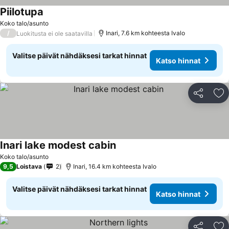
Piilotupa
Katso hinnat
Koko talo/asunto
/
Inari, 7.6 km kohteesta Ivalo
Luokitusta ei ole saatavilla
Valitse päivät nähdäksesi tarkat hinnat
Katso hinnat
Jaa
Li
Inari lake modest cabin
Katso hinnat
Koko talo/asunto
9,5
Loistava
2
Inari, 16.4 km kohteesta Ivalo
Valitse päivät nähdäksesi tarkat hinnat
Katso hinnat