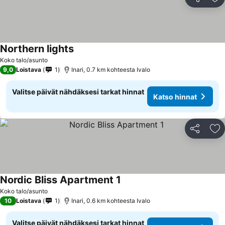
Jaa
Li
Northern lights
Katso hinnat
Koko talo/asunto
9,0
Loistava
1
Inari, 0.7 km kohteesta Ivalo
Valitse päivät nähdäksesi tarkat hinnat
Katso hinnat
Jaa
Li
Nordic Bliss Apartment 1
Katso hinnat
Koko talo/asunto
10
Loistava
1
Inari, 0.6 km kohteesta Ivalo
Valitse päivät nähdäksesi tarkat hinnat