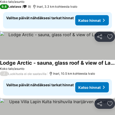
Koko talo/asunto
9,6
Loistava
9
Inari, 3.3 km kohteesta Ivalo
Valitse päivät nähdäksesi tarkat hinnat
Katso hinnat
Jaa
Li
Lodge Arctic - sauna, glass roof & view of Lake Inari
Katso hinnat
Koko talo/asunto
/
Inari, 10.5 km kohteesta Ivalo
Luokitusta ei ole saatavilla
Valitse päivät nähdäksesi tarkat hinnat
Katso hinnat
Jaa
Li