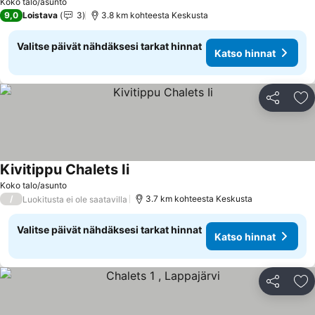
Koko talo/asunto
9,0
Loistava
3
3.8 km kohteesta Keskusta
Valitse päivät nähdäksesi tarkat hinnat
Katso hinnat
Jaa
Li
Kivitippu Chalets Ii
Koko talo/asunto
/
3.7 km kohteesta Keskusta
Luokitusta ei ole saatavilla
Valitse päivät nähdäksesi tarkat hinnat
Katso hinnat
Jaa
Li