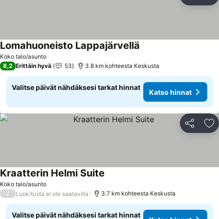
Jaa
Li
Lomahuoneisto Lappajärvellä
Koko talo/asunto
8,2
Erittäin hyvä
53
3.8 km kohteesta Keskusta
Valitse päivät nähdäksesi tarkat hinnat
Katso hinnat
Jaa
Li
Kraatterin Helmi Suite
Koko talo/asunto
/
3.7 km kohteesta Keskusta
Luokitusta ei ole saatavilla
Valitse päivät nähdäksesi tarkat hinnat