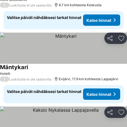
/
9.7 km kohteesta Keskusta
Luokitusta ei ole saatavilla
Valitse päivät nähdäksesi tarkat hinnat
Katso hinnat
Jaa
Li
Mäntykari
Hotelli
/
Evijärvi, 17.9 km kohteesta Lappajärvi
Luokitusta ei ole saatavilla
Valitse päivät nähdäksesi tarkat hinnat
Katso hinnat
Jaa
Li