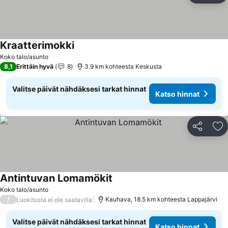
Kraatterimokki
Koko talo/asunto
8,1
Erittäin hyvä
8
3.9 km kohteesta Keskusta
Valitse päivät nähdäksesi tarkat hinnat
Katso hinnat
Jaa
Li
Antintuvan Lomamökit
Koko talo/asunto
/
Kauhava, 18.5 km kohteesta Lappajärvi
Luokitusta ei ole saatavilla
Valitse päivät nähdäksesi tarkat hinnat
Katso hinnat