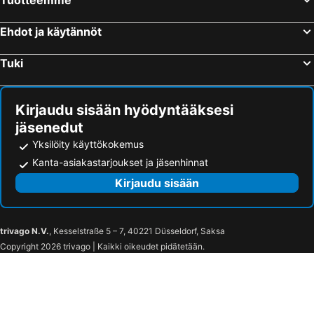
Oulu, Pohjois-Suomi Hotellit
Kuopio, Itä-Suomi Hotellit
Jyväskylä, Länsi-Suomi Hotellit
Rovaniemi, Lappi Hotellit
Ehdot ja käytännöt
Lappeenranta, Etelä-Suomi Hotellit
Tuki
Kirjaudu sisään hyödyntääksesi
jäsenedut
Yksilöity käyttökokemus
Kanta-asiakastarjoukset ja jäsenhinnat
Kirjaudu sisään
trivago N.V.
, Kesselstraße 5 – 7, 40221 Düsseldorf, Saksa
Copyright 2026 trivago | Kaikki oikeudet pidätetään.