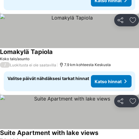
Katso hinnat
Jaa
Li
Lomakylä Tapiola
Koko talo/asunto
/
7.9 km kohteesta Keskusta
Luokitusta ei ole saatavilla
Valitse päivät nähdäksesi tarkat hinnat
Katso hinnat
Jaa
Li
Suite Apartment with lake views