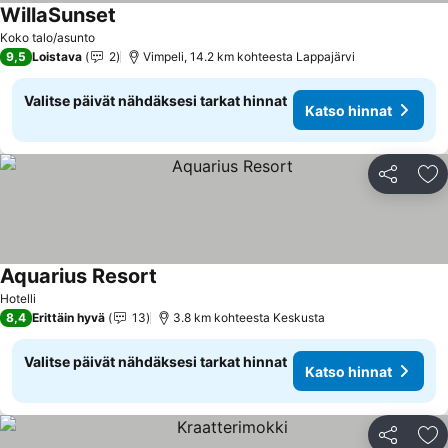
WillaSunset
Koko talo/asunto
9,5
Loistava
2
Vimpeli, 14.2 km kohteesta Lappajärvi
Valitse päivät nähdäksesi tarkat hinnat
Katso hinnat
Jaa
Li
Aquarius Resort
Hotelli
8,4
Erittäin hyvä
13
3.8 km kohteesta Keskusta
Valitse päivät nähdäksesi tarkat hinnat
Katso hinnat
Jaa
Li