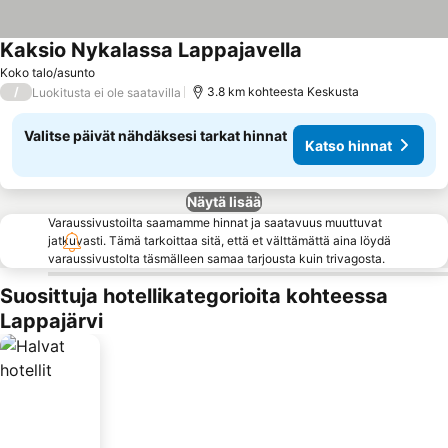
Kaksio Nykalassa Lappajavella
Koko talo/asunto
/
3.8 km kohteesta Keskusta
Luokitusta ei ole saatavilla
Valitse päivät nähdäksesi tarkat hinnat
Katso hinnat
Näytä lisää
Varaussivustoilta saamamme hinnat ja saatavuus muuttuvat
jatkuvasti. Tämä tarkoittaa sitä, että et välttämättä aina löydä
varaussivustolta täsmälleen samaa tarjousta kuin trivagosta.
Suosittuja hotellikategorioita kohteessa
Lappajärvi