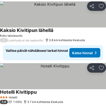
Jaa
Li
Kaksio Kivitipun lähellä
Koko talo/asunto
/
3.8 km kohteesta Keskusta
Luokitusta ei ole saatavilla
Valitse päivät nähdäksesi tarkat hinnat
Katso hinnat
Jaa
Li
Hotelli Kivitippu
Hotelli
3 Tähtiluokitus
7,4
1 093
3.7 km kohteesta Keskusta