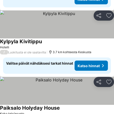
Jaa
Li
Kylpyla Kivitippu
Hotelli
/
3.7 km kohteesta Keskusta
Luokitusta ei ole saatavilla
Valitse päivät nähdäksesi tarkat hinnat
Katso hinnat
Jaa
Li
Paiksalo Holyday House
Koko talo/asunto