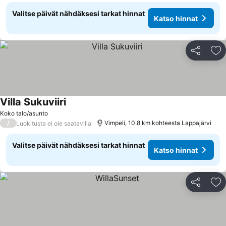
Valitse päivät nähdäksesi tarkat hinnat
Katso hinnat
Jaa
Li
Villa Sukuviiri
Koko talo/asunto
/
Vimpeli, 10.8 km kohteesta Lappajärvi
Luokitusta ei ole saatavilla
Valitse päivät nähdäksesi tarkat hinnat
Katso hinnat
Jaa
Li