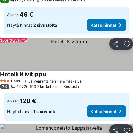
7,6
Hyvä
201
0.5 km kohteesta Keskusta
46 €
Alkaen
Näytä hinnat
2 sivustolta
Katso hinnat
Suosittu valinta
Jaa
Li
Hotelli Kivitippu
Hotelli
Järvenrantainen niemimaa-alue
3 Tähtiluokitus
7,4
1 072
3.7 km kohteesta Keskusta
120 €
Alkaen
Näytä hinnat
1 sivustolta
Katso hinnat