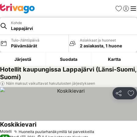
Suosikit
Kirjaud
Val
Kohde
Lappajärvi
Tulo-/lähtöpäivä
Asiakkaat ja huoneet
Päivämäärät
2 asiakasta, 1 huone
Järjestä
Suodata
Kartta
Hotellit kaupungissa Lappajärvi (Länsi-Suomi,
Suomi)
Näin maksut vaikuttavat hakutulosten järjestykseen
Jaa
Li
Koskikievari
Motelli
Huoneita puutarhanäkymillä tai parvekkeilla