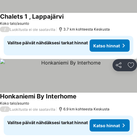
Chalets 1 , Lappajärvi
Koko talo/asunto
/
3.7 km kohteesta Keskusta
Luokitusta ei ole saatavilla
Valitse päivät nähdäksesi tarkat hinnat
Katso hinnat
Jaa
Li
Honkaniemi By Interhome
Koko talo/asunto
/
6.9 km kohteesta Keskusta
Luokitusta ei ole saatavilla
Valitse päivät nähdäksesi tarkat hinnat
Katso hinnat