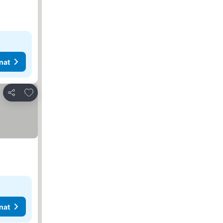
nat
Lisää suosikkeihin
Jaa
nat