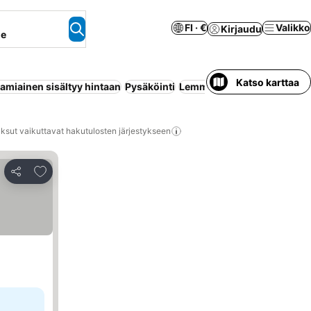
FI · €
Valikko
Kirjaudu
ne
Katso karttaa
amiainen sisältyy hintaan
Pysäköinti
Lemmikit sallittu
Esteettöm
ksut vaikuttavat hakutulosten järjestykseen
Lisää suosikkeihin
Jaa