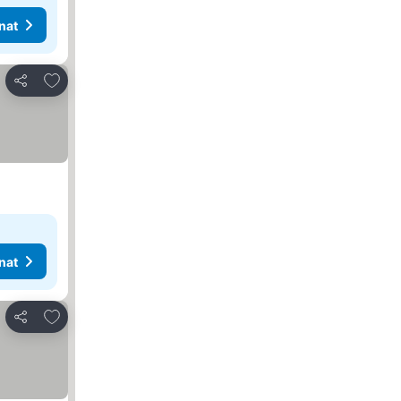
nat
Lisää suosikkeihin
Jaa
nat
Lisää suosikkeihin
Jaa