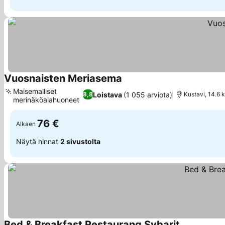
Vuosnaisten Meriasema
Katso hinnat
Maisemalliset
Loistava
(1 055 arviota)
8,8
Kustavi, 14.6 
merinäköalahuoneet
Katso hinnat
76 €
Alkaen
Näytä hinnat
2 sivustolta
Bed & Breakfast Restaurang Sybarit