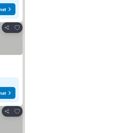
nat
Lisää suosikkeihin
Jaa
nat
Lisää suosikkeihin
Jaa