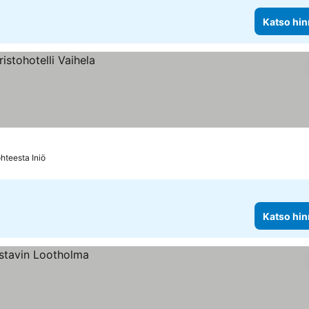
Katso hin
hteesta Iniö
Katso hin