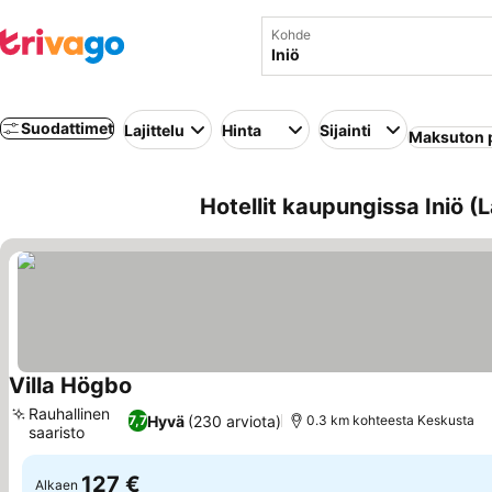
Kohde
Suodattimet
Lajittelu
Hinta
Sijainti
Maksuton 
Hotellit kaupungissa Iniö (
Villa Högbo
Katso hinnat
Rauhallinen
Hyvä
(230 arviota)
7,7
0.3 km kohteesta Keskusta
saaristo
Katso hinnat
127 €
Alkaen