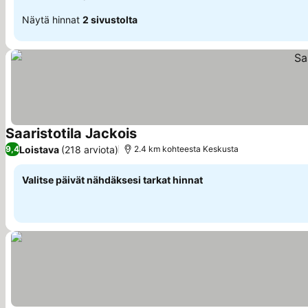
Näytä hinnat
2 sivustolta
Saaristotila Jackois
Katso hinnat
Loistava
(218 arviota)
9,4
2.4 km kohteesta Keskusta
Valitse päivät nähdäksesi tarkat hinnat