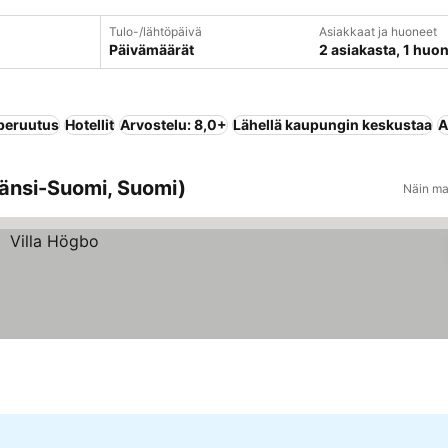
Tulo-/lähtöpäivä
Asiakkaat ja huoneet
Päivämäärät
2 asiakasta, 1 huo
peruutus
Hotellit
Arvostelu: 8,0+
Lähellä kaupungin keskustaa
A
Länsi-Suomi, Suomi)
Näin ma