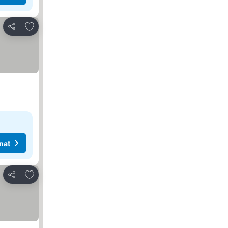
Lisää suosikkeihin
Jaa
nat
Lisää suosikkeihin
Jaa