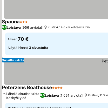
Spauna
3 Tähtiluokitus
Katso hinnat
Loistava
(956 arviota)
8,6
Kustavi, 14.6 km kohteesta Iniö
70 €
Alkaen
Näytä hinnat
3 sivustolta
Suosittu valinta
Peterzens Boathouse
4 Tähtiluokitus
Katso hinnat
Lähellä ainutlaatuista
Loistava
(1 051 arviota)
8,5
Kustavi, 11.3 
Käsityökylää
Katso hinnat