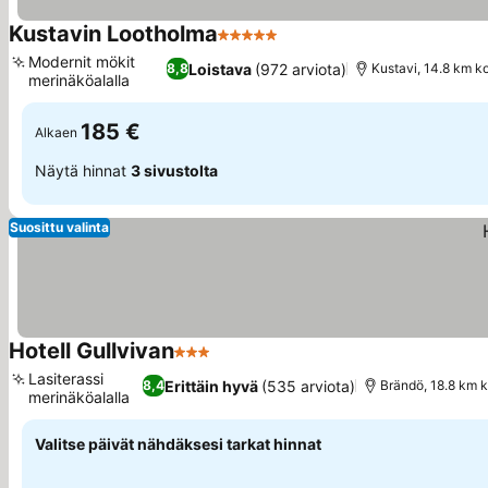
Kustavin Lootholma
5 Tähtiluokitus
Katso hinnat
Modernit mökit
Loistava
(972 arviota)
8,8
Kustavi, 14.8 km ko
merinäköalalla
Katso hinnat
185 €
Alkaen
Näytä hinnat
3 sivustolta
Suosittu valinta
Hotell Gullvivan
3 Tähtiluokitus
Katso hinnat
Lasiterassi
Erittäin hyvä
(535 arviota)
8,4
Brändö, 18.8 km k
merinäköalalla
Katso hinnat
Valitse päivät nähdäksesi tarkat hinnat