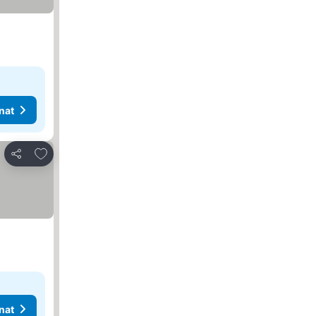
nat
Lisää suosikkeihin
Jaa
nat