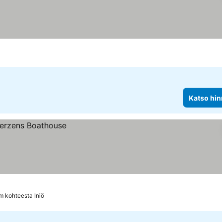
Katso hin
km kohteesta Iniö