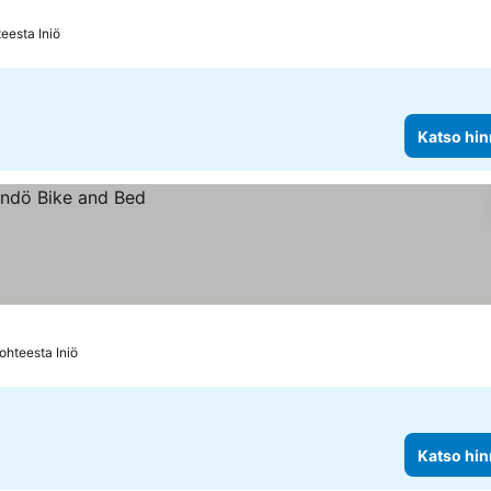
t
eesta Iniö
Katso hin
ohteesta Iniö
Katso hin