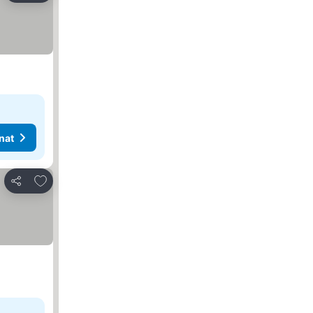
nat
Lisää suosikkeihin
Jaa