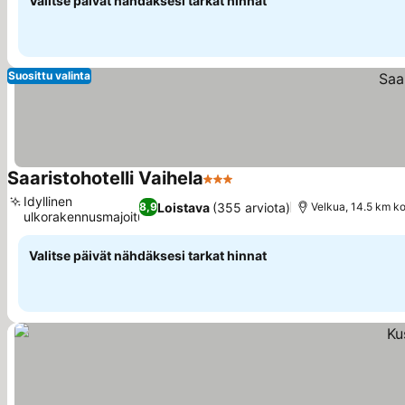
Valitse päivät nähdäksesi tarkat hinnat
Suosittu valinta
Saaristohotelli Vaihela
3 Tähtiluokitus
Katso hinnat
Idyllinen
Loistava
(355 arviota)
8,9
Velkua, 14.5 km ko
ulkorakennusmajoitus
Katso hinnat
Valitse päivät nähdäksesi tarkat hinnat