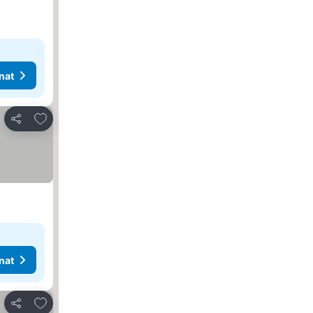
nat
Lisää suosikkeihin
Jaa
nat
Lisää suosikkeihin
Jaa