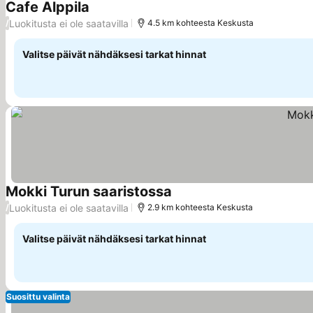
Cafe Alppila
Katso hinnat
Luokitusta ei ole saatavilla
/
4.5 km kohteesta Keskusta
Valitse päivät nähdäksesi tarkat hinnat
Mokki Turun saaristossa
Katso hinnat
Luokitusta ei ole saatavilla
/
2.9 km kohteesta Keskusta
Valitse päivät nähdäksesi tarkat hinnat
Suosittu valinta