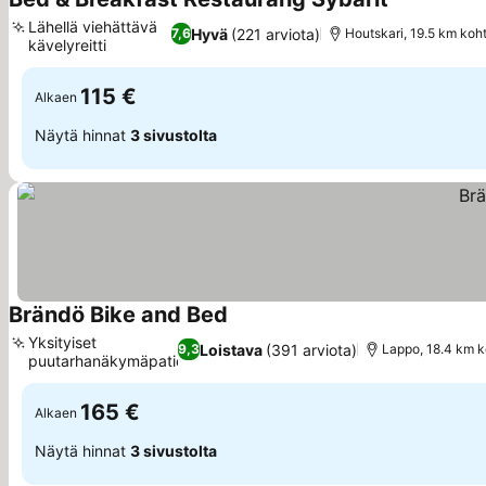
Katso hinna
Lähellä viehättävä
Hyvä
(221 arviota)
7,6
Houtskari, 19.5 km koht
kävelyreitti
Katso hinnat
115 €
Alkaen
Näytä hinnat
3 sivustolta
Brändö Bike and Bed
Katso hinnat
Yksityiset
Loistava
(391 arviota)
9,3
Lappo, 18.4 km k
puutarhanäkymäpatiot
Katso hinnat
165 €
Alkaen
Näytä hinnat
3 sivustolta