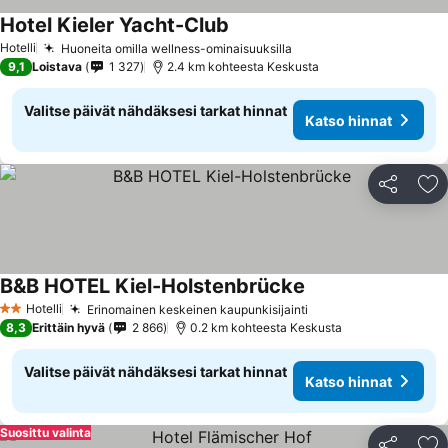
Hotel Kieler Yacht-Club
Hotelli
Huoneita omilla wellness-ominaisuuksilla
9,1
Loistava
1 327
2.4 km kohteesta Keskusta
Valitse päivät nähdäksesi tarkat hinnat
Katso hinnat
Jaa
Li
B&B HOTEL Kiel-Holstenbrücke
Hotelli
Erinomainen keskeinen kaupunkisijainti
2 Tähtiluokitus
8,3
Erittäin hyvä
2 866
0.2 km kohteesta Keskusta
Valitse päivät nähdäksesi tarkat hinnat
Katso hinnat
Suosittu valinta