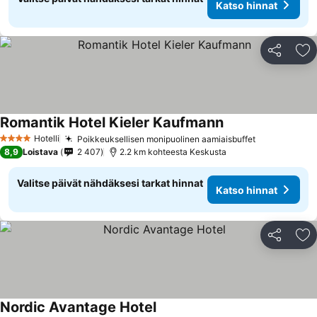
Katso hinnat
Jaa
Li
Romantik Hotel Kieler Kaufmann
Hotelli
Poikkeuksellisen monipuolinen aamiaisbuffet
4 Tähtiluokitus
8,9
Loistava
2 407
2.2 km kohteesta Keskusta
Valitse päivät nähdäksesi tarkat hinnat
Katso hinnat
Jaa
Li
Nordic Avantage Hotel