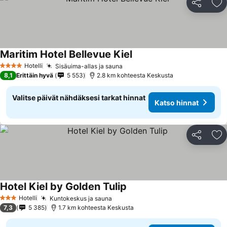
Jaa
Li
Maritim Hotel Bellevue Kiel
Hotelli
Sisäuima-allas ja sauna
4 Tähtiluokitus
8,1
Erittäin hyvä
5 553
2.8 km kohteesta Keskusta
Valitse päivät nähdäksesi tarkat hinnat
Katso hinnat
Jaa
Li
Hotel Kiel by Golden Tulip
Hotelli
Kuntokeskus ja sauna
3 Tähtiluokitus
7,3
5 385
1.7 km kohteesta Keskusta