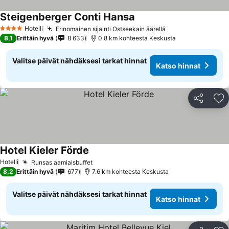
Steigenberger Conti Hansa
Hotelli
Erinomainen sijainti Ostseekain äärellä
4 Tähtiluokitus
8,1
Erittäin hyvä
8 633
0.8 km kohteesta Keskusta
Valitse päivät nähdäksesi tarkat hinnat
Katso hinnat
Jaa
Li
Hotel Kieler Förde
Hotelli
Runsas aamiaisbuffet
8,2
Erittäin hyvä
677
7.6 km kohteesta Keskusta
Valitse päivät nähdäksesi tarkat hinnat
Katso hinnat