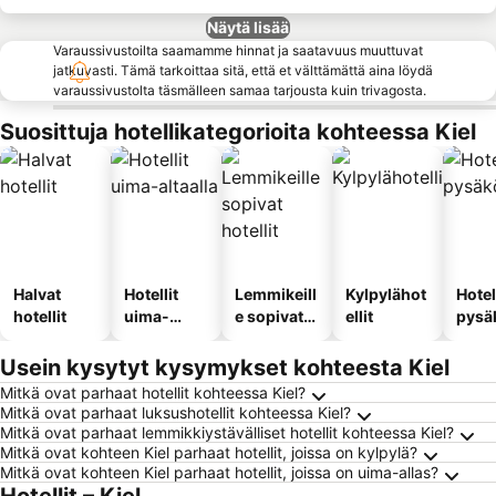
Näytä lisää
Varaussivustoilta saamamme hinnat ja saatavuus muuttuvat
jatkuvasti. Tämä tarkoittaa sitä, että et välttämättä aina löydä
varaussivustolta täsmälleen samaa tarjousta kuin trivagosta.
Suosittuja hotellikategorioita kohteessa Kiel
Halvat
Hotellit
Lemmikeill
Kylpylähot
Hotel
hotellit
uima-
e sopivat
ellit
pysä
altaalla
hotellit
llä
Usein kysytyt kysymykset kohteesta Kiel
Mitkä ovat parhaat hotellit kohteessa Kiel?
Mitkä ovat parhaat luksushotellit kohteessa Kiel?
Mitkä ovat parhaat lemmikkiystävälliset hotellit kohteessa Kiel?
Mitkä ovat kohteen Kiel parhaat hotellit, joissa on kylpylä?
Mitkä ovat kohteen Kiel parhaat hotellit, joissa on uima-allas?