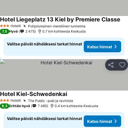
Hotel Liegeplatz 13 Kiel by Premiere Classe
Hotelli
Pohjoismainen-merellinen tunnelma
3 Tähtiluokitus
7,5
Hyvä
2 475
0.7 km kohteesta Keskusta
Valitse päivät nähdäksesi tarkat hinnat
Katso hinnat
Jaa
Li
Hotel Kiel-Schwedenkai
Hotelli
The Public -pubi ja ravintola
3 Tähtiluokitus
8,3
Erittäin hyvä
7 485
0.4 km kohteesta Keskusta
Valitse päivät nähdäksesi tarkat hinnat
Katso hinnat