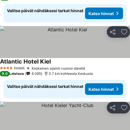
Valitse päivät nähdäksesi tarkat hinnat
Katso hinnat
Jaa
Li
Atlantic Hotel Kiel
Hotelli
Keskeinen sijainti vuonon äärellä
4 Tähtiluokitus
9,0
Loistava
6 095
0.7 km kohteesta Keskusta
Valitse päivät nähdäksesi tarkat hinnat
Katso hinnat
Jaa
Li