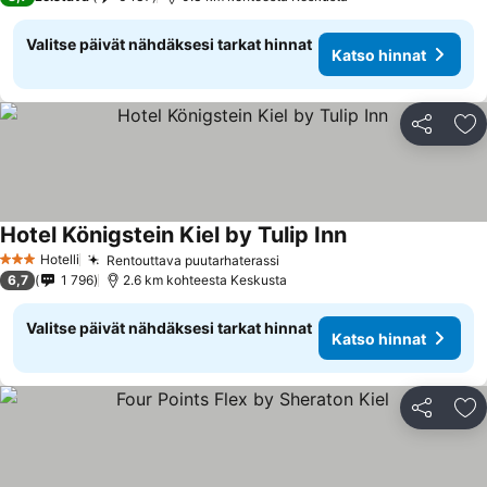
Valitse päivät nähdäksesi tarkat hinnat
Katso hinnat
Jaa
Li
Hotel Königstein Kiel by Tulip Inn
Hotelli
Rentouttava puutarhaterassi
3 Tähtiluokitus
6,7
1 796
2.6 km kohteesta Keskusta
Valitse päivät nähdäksesi tarkat hinnat
Katso hinnat
Jaa
Li