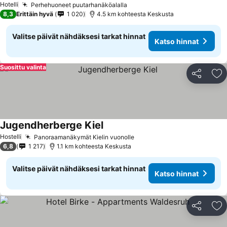
Hotelli
Perhehuoneet puutarhanäköalalla
8,3
Erittäin hyvä
1 020
4.5 km kohteesta Keskusta
Valitse päivät nähdäksesi tarkat hinnat
Katso hinnat
Suosittu valinta
Jaa
Li
Jugendherberge Kiel
Hostelli
Panoraamanäkymät Kielin vuonolle
6,8
1 217
1.1 km kohteesta Keskusta
Valitse päivät nähdäksesi tarkat hinnat
Katso hinnat
Jaa
Li