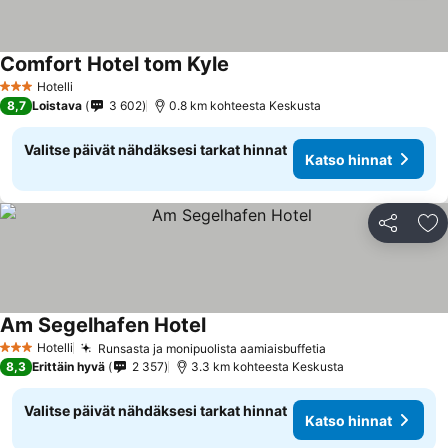
Comfort Hotel tom Kyle
Hotelli
3 Tähtiluokitus
8,7
Loistava
3 602
0.8 km kohteesta Keskusta
Valitse päivät nähdäksesi tarkat hinnat
Katso hinnat
Jaa
Li
Am Segelhafen Hotel
Hotelli
Runsasta ja monipuolista aamiaisbuffetia
3 Tähtiluokitus
8,3
Erittäin hyvä
2 357
3.3 km kohteesta Keskusta
Valitse päivät nähdäksesi tarkat hinnat
Katso hinnat