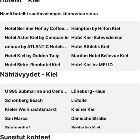
Hotellit – Kiel
Nämä hotellit saattavat myös kiinnostaa sinua...
Hotel Berliner Hof by Coffee Fellows Hotels
Hampton by Hilton Kiel
Hotel Astor Kiel by Campanile
Hotel Kiel-Schwedenkai
unique by ATLANTIC Hotels Kiel
Hotel Athletik Kiel
Hotel Kiel by Golden Tulip
Maritim Hotel Bellevue Kiel
Hotel Birke, Ringhotel Kiel
Hotel Kiel by MELIO
Nähtävyydet - Kiel
SlowDown Bottsand Hotel und Spa
Steigenberger Conti Hansa
Four Points Flex by Sheraton Kiel
IntercityHotel Kiel
U 995 Submarine and Cenotaph
Lüneburg-Haus
Holiday Inn - the niu, Welly Kiel
Hotel am Kieler Schloss by Première Classe
Schönberg Beach
L'Etoile
B&B Hotel Kiel-City
Aparthotel Adagio access Kiel
Kieler Weihnachtsmarkt
Kleiner Kiel
Garner Hotel Kiel - Akademie By Ihg
Comfort Hotel tom Kyle
San Marco
Dänische Straße
Atlantic Hotel Kiel
B&B Hotel Kiel-Wissenschaftspark
Sophienhof
Seehafen Kiel
Hotel Consul
B&B HOTEL Kiel-Holstenbrücke
Suositut kohteet
Kiel Hauptbahnhof
Rigoletto
Hotel Kieler Förde
Hotel Königstein Kiel by Tulip Inn