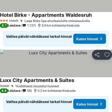
Hotel Birke - Appartments Waldesruh
Hotelli
Laaja Birke Spa ainutlaatuisilla ominaisuuksilla
3 Tähtiluokitus
8,7
Loistava
1 137
3.9 km kohteesta Keskusta
Valitse päivät nähdäksesi tarkat hinnat
Katso hinnat
Jaa
Li
Luxx City Apartments & Suites
Hotelli
Yksilöllisesti sisustetut huoneet
8,8
Loistava
95
0.2 km kohteesta Keskusta
Valitse päivät nähdäksesi tarkat hinnat
Katso hinnat