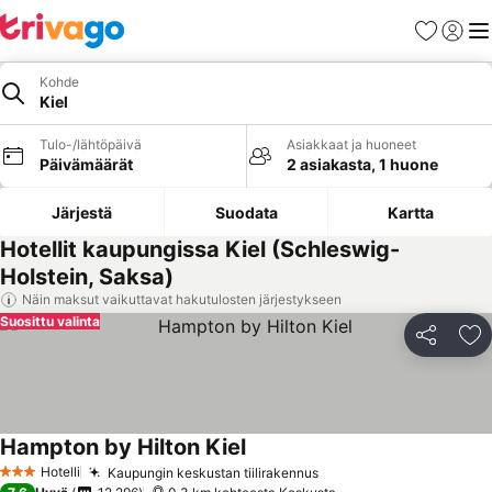
Suosikit
Kirjaud
Val
Kohde
Kiel
Tulo-/lähtöpäivä
Asiakkaat ja huoneet
Päivämäärät
2 asiakasta, 1 huone
Järjestä
Suodata
Kartta
Hotellit kaupungissa Kiel (Schleswig-
Holstein, Saksa)
Näin maksut vaikuttavat hakutulosten järjestykseen
Suosittu valinta
Jaa
Li
Hampton by Hilton Kiel
Hotelli
Kaupungin keskustan tiilirakennus
3 Tähtiluokitus