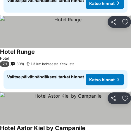
Valitse päivät nähdäksesi tarkat hinnat
Katso hinnat
Jaa
Li
Hotel Runge
Hotelli
7,1
398
1.3 km kohteesta Keskusta
Valitse päivät nähdäksesi tarkat hinnat
Katso hinnat
Jaa
Li
Hotel Astor Kiel by Campanile