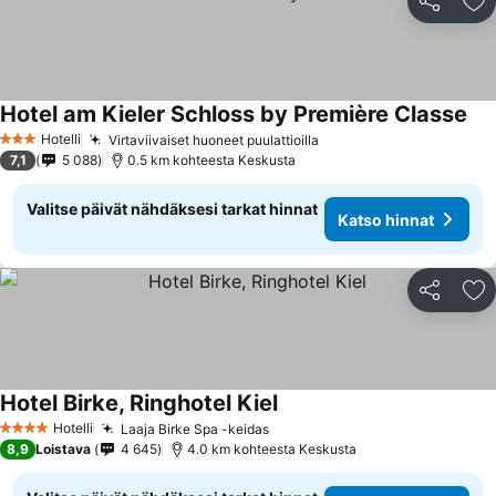
Jaa
Li
Hotel am Kieler Schloss by Première Classe
Hotelli
Virtaviivaiset huoneet puulattioilla
3 Tähtiluokitus
7,1
5 088
0.5 km kohteesta Keskusta
Valitse päivät nähdäksesi tarkat hinnat
Katso hinnat
Jaa
Li
Hotel Birke, Ringhotel Kiel
Hotelli
Laaja Birke Spa -keidas
4 Tähtiluokitus
8,9
Loistava
4 645
4.0 km kohteesta Keskusta