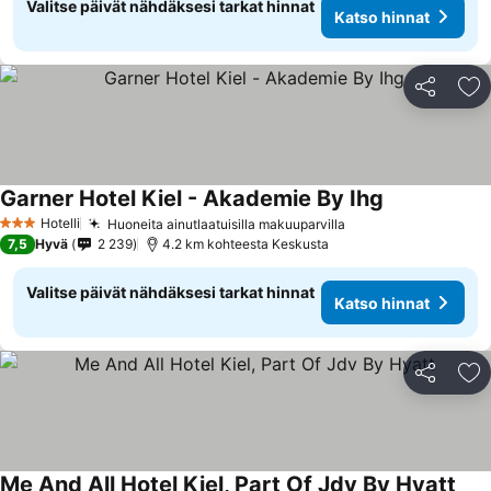
Valitse päivät nähdäksesi tarkat hinnat
Katso hinnat
Jaa
Li
Garner Hotel Kiel - Akademie By Ihg
Hotelli
Huoneita ainutlaatuisilla makuuparvilla
3 Tähtiluokitus
7,5
Hyvä
2 239
4.2 km kohteesta Keskusta
Valitse päivät nähdäksesi tarkat hinnat
Katso hinnat
Jaa
Li
Me And All Hotel Kiel, Part Of Jdv By Hyatt