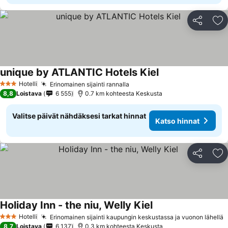
Jaa
Li
unique by ATLANTIC Hotels Kiel
Hotelli
Erinomainen sijainti rannalla
3 Tähtiluokitus
8,8
Loistava
6 555
0.7 km kohteesta Keskusta
Valitse päivät nähdäksesi tarkat hinnat
Katso hinnat
Jaa
Li
Holiday Inn - the niu, Welly Kiel
Hotelli
Erinomainen sijainti kaupungin keskustassa ja vuonon lähellä
3 Tähtiluokitus
8,7
Loistava
6 137
0.3 km kohteesta Keskusta