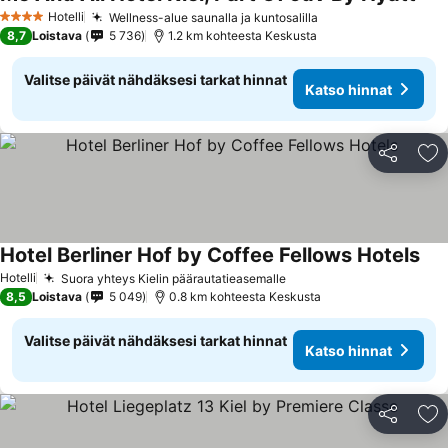
Hotelli
Wellness-alue saunalla ja kuntosalilla
4 Tähtiluokitus
8,7
Loistava
5 736
1.2 km kohteesta Keskusta
Valitse päivät nähdäksesi tarkat hinnat
Katso hinnat
Jaa
Li
Hotel Berliner Hof by Coffee Fellows Hotels
Hotelli
Suora yhteys Kielin päärautatieasemalle
8,5
Loistava
5 049
0.8 km kohteesta Keskusta
Valitse päivät nähdäksesi tarkat hinnat
Katso hinnat
Jaa
Li