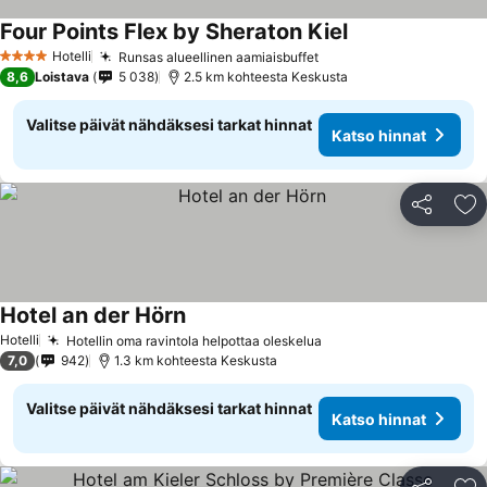
Four Points Flex by Sheraton Kiel
Hotelli
Runsas alueellinen aamiaisbuffet
4 Tähtiluokitus
8,6
Loistava
5 038
2.5 km kohteesta Keskusta
Valitse päivät nähdäksesi tarkat hinnat
Katso hinnat
Jaa
Li
Hotel an der Hörn
Hotelli
Hotellin oma ravintola helpottaa oleskelua
7,0
942
1.3 km kohteesta Keskusta
Valitse päivät nähdäksesi tarkat hinnat
Katso hinnat