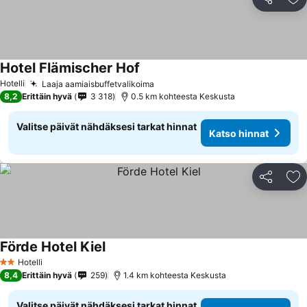
Jaa
Li
Hotel Flämischer Hof
Hotelli
Laaja aamiaisbuffetvalikoima
8,2
Erittäin hyvä
3 318
0.5 km kohteesta Keskusta
Valitse päivät nähdäksesi tarkat hinnat
Katso hinnat
Jaa
Li
Förde Hotel Kiel
Hotelli
2 Tähtiluokitus
8,4
Erittäin hyvä
259
1.4 km kohteesta Keskusta
Valitse päivät nähdäksesi tarkat hinnat