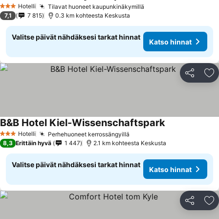
Hotelli
Tilavat huoneet kaupunkinäkymillä
3 Tähtiluokitus
7,1
7 815
0.3 km kohteesta Keskusta
Valitse päivät nähdäksesi tarkat hinnat
Katso hinnat
Jaa
Li
B&B Hotel Kiel-Wissenschaftspark
Hotelli
Perhehuoneet kerrossängyillä
3 Tähtiluokitus
8,3
Erittäin hyvä
1 447
2.1 km kohteesta Keskusta
Valitse päivät nähdäksesi tarkat hinnat
Katso hinnat
Jaa
Li