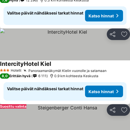
7,6
Hyvä
12 296
0.3 km kohteesta Keskusta
Valitse päivät nähdäksesi tarkat hinnat
Katso hinnat
Jaa
Li
IntercityHotel Kiel
Hotelli
Panoraamanäkymät Kielin vuonolle ja satamaan
3 Tähtiluokitus
8,0
Erittäin hyvä
6 111
0.9 km kohteesta Keskusta
Valitse päivät nähdäksesi tarkat hinnat
Katso hinnat
Suosittu valinta
Jaa
Li