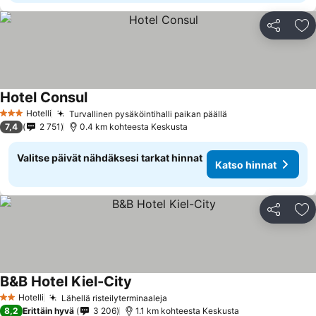
Jaa
Li
Hotel Consul
Hotelli
Turvallinen pysäköintihalli paikan päällä
3 Tähtiluokitus
7,4
2 751
0.4 km kohteesta Keskusta
Valitse päivät nähdäksesi tarkat hinnat
Katso hinnat
Jaa
Li
B&B Hotel Kiel-City
Hotelli
Lähellä risteilyterminaaleja
2 Tähtiluokitus
8,2
Erittäin hyvä
3 206
1.1 km kohteesta Keskusta