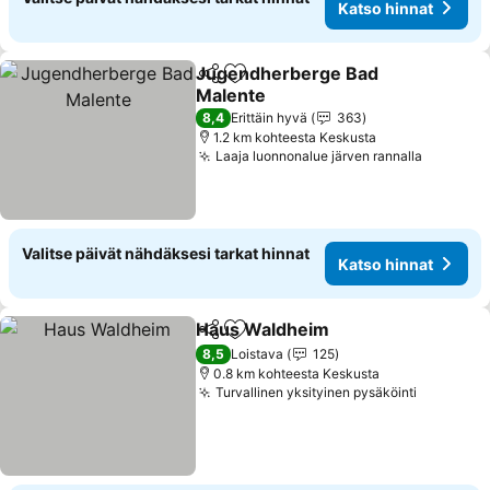
Katso hinnat
Jugendherberge Bad
Jaa
Lisää suosikkeihin
Malente
Katso hinnat
8,4
Erittäin hyvä
363
1.2 km kohteesta Keskusta
Laaja luonnonalue järven rannalla
Katso hi
Valitse päivät nähdäksesi tarkat hinnat
Katso hinnat
Haus Waldheim
Jaa
Lisää suosikkeihin
Katso hinn
8,5
Loistava
125
0.8 km kohteesta Keskusta
Turvallinen yksityinen pysäköinti
Katso hi