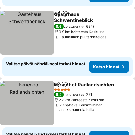
Gästehaus
Jaa
Lisää suosikkeihin
Schwentineblick
Katso hinnat
8,6
Loistava
654
0.9 km kohteesta Keskusta
Rauhallinen puutarhakeidas
Katso hinnat
Valitse päivät nähdäksesi tarkat hinnat
Katso hinnat
Ferienhof Radlandsichten
Jaa
Lisää suosikkeihin
5 Tähtiluokitus
9,2
Loistava
251
2.7 km kohteesta Keskusta
Viehättävä Kaminzimmer
antiikkihuonekaluilla
Valitse päivät nähdäksesi tarkat hinnat