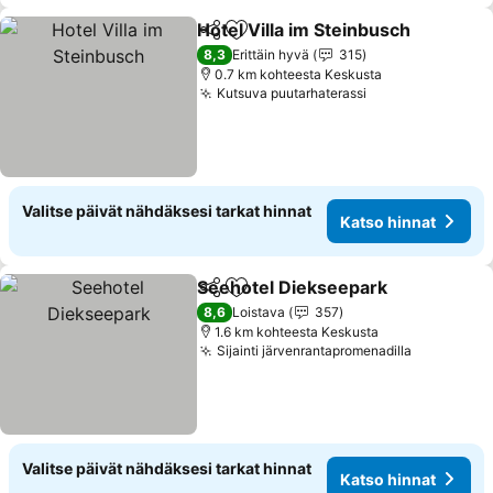
Hotel Villa im Steinbusch
Jaa
Lisää suosikkeihin
K
8,3
Erittäin hyvä
315
0.7 km kohteesta Keskusta
Kutsuva puutarhaterassi
Katso hinnat
Valitse päivät nähdäksesi tarkat hinnat
Katso hinnat
Seehotel Diekseepark
Jaa
Lisää suosikkeihin
Kats
8,6
Loistava
357
1.6 km kohteesta Keskusta
Sijainti järvenrantapromenadilla
Katso hin
Valitse päivät nähdäksesi tarkat hinnat
Katso hinnat