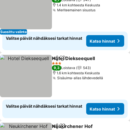
1.4 km kohteesta Keskusta
Meriteemainen sisustus
Katso hinnat
Suosittu valinta
Valitse päivät nähdäksesi tarkat hinnat
Katso hinnat
Hotel Diekseequell
Jaa
Lisää suosikkeihin
Katso h
3 Tähtiluokitus
9,3
Loistava
543
1.6 km kohteesta Keskusta
Sisäuima-allas lähdevedellä
Katso hinna
Valitse päivät nähdäksesi tarkat hinnat
Katso hinnat
Neukirchener Hof
Jaa
Lisää suosikkeihin
Katso hi