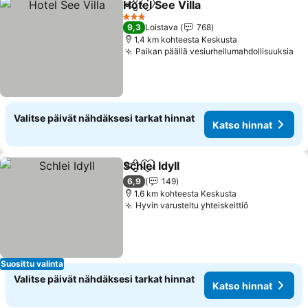
Hotel See Villa
Jaa
Lisää suosikkeihin
Katso hinna
3 Tähtiluokitus
9,3
Loistava
768
1.4 km kohteesta Keskusta
Paikan päällä vesiurheilumahdollisuuksia
Ka
Valitse päivät nähdäksesi tarkat hinnat
Katso hinnat
Schlei Idyll
Jaa
Lisää suosikkeihin
Katso hinnat
6,9
149
1.6 km kohteesta Keskusta
Hyvin varusteltu yhteiskeittiö
Katso hinna
Suosittu valinta
Valitse päivät nähdäksesi tarkat hinnat
Katso hinnat