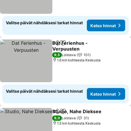
Valitse päivät nähdäksesi tarkat hinnat
Katso hinnat
Dat Ferienhus -
Jaa
Lisää suosikkeihin
Verpuusten
Katso hinnat
9,5
Loistava
101
1.6 km kohteesta Keskusta
Valitse päivät nähdäksesi tarkat hinnat
Katso hinnat
Studio, Nahe Dieksee
Jaa
Lisää suosikkeihin
Kats
9,0
Loistava
31
1.5 km kohteesta Keskusta