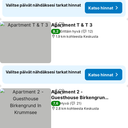
Valitse päivät nähdäksesi tarkat hinnat
Katso hinnat
Apartment T & T 3
Jaa
Lisää suosikkeihin
Katso h
8,2
Erittäin hyvä
12
1.9 km kohteesta Keskusta
Valitse päivät nähdäksesi tarkat hinnat
Katso hinnat
Apartment 2 -
Jaa
Lisää suosikkeihin
Guesthouse Birkengrund
In Krummsee
Katso hinnat
7,6
Hyvä
21
2.8 km kohteesta Keskusta