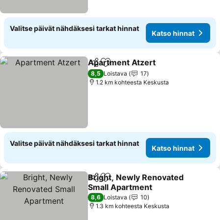
Valitse päivät nähdäksesi tarkat hinnat
Katso hinnat
Apartment Atzert
Jaa
Lisää suosikkeihin
Katso hi
8,5
Loistava
17
1.2 km kohteesta Keskusta
Valitse päivät nähdäksesi tarkat hinnat
Katso hinnat
Bright, Newly Renovated
Jaa
Lisää suosikkeihin
Small Apartment
Katso hinnat
8,6
Loistava
10
1.3 km kohteesta Keskusta