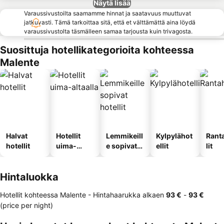
Näytä lisää
Varaussivustoilta saamamme hinnat ja saatavuus muuttuvat
jatkuvasti. Tämä tarkoittaa sitä, että et välttämättä aina löydä
varaussivustolta täsmälleen samaa tarjousta kuin trivagosta.
Suosittuja hotellikategorioita kohteessa
Malente
Halvat
Hotellit
Lemmikeill
Kylpylähot
Rant
hotellit
uima-
e sopivat
ellit
lit
altaalla
hotellit
Hintaluokka
Hotellit kohteessa Malente -
Hintahaarukka
alkaen
‎93 €
-
‎93 €
(price per night)