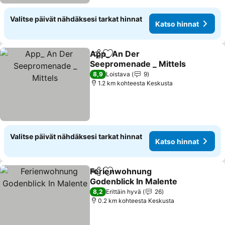
Valitse päivät nähdäksesi tarkat hinnat
Katso hinnat
App_ An Der
Jaa
Lisää suosikkeihin
Seepromenade _ Mittels
Katso hinnat
8,9
Loistava
9
1.2 km kohteesta Keskusta
Valitse päivät nähdäksesi tarkat hinnat
Katso hinnat
Ferienwohnung
Jaa
Lisää suosikkeihin
Godenblick In Malente
Katso hinnat
8,2
Erittäin hyvä
26
0.2 km kohteesta Keskusta