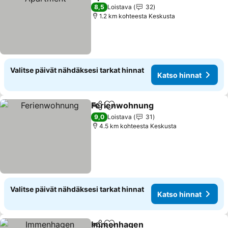
Katso hinnat
8,5
Loistava
32
1.2 km kohteesta Keskusta
Valitse päivät nähdäksesi tarkat hinnat
Katso hinnat
Ferienwohnung
Jaa
Lisää suosikkeihin
Katso hinn
9,0
Loistava
31
4.5 km kohteesta Keskusta
Valitse päivät nähdäksesi tarkat hinnat
Katso hinnat
Immenhagen