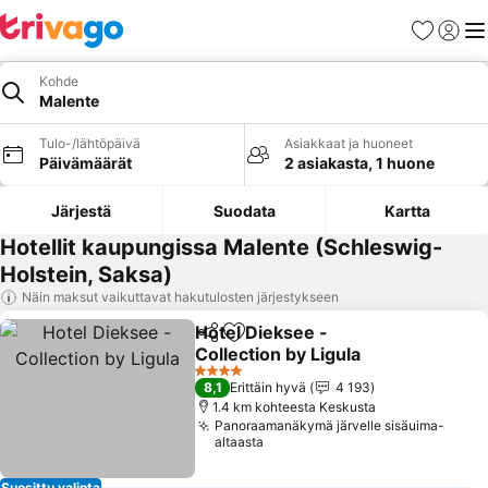
Suosikit
Kirjaud
Val
Kohde
Malente
Tulo-/lähtöpäivä
Asiakkaat ja huoneet
Päivämäärät
2 asiakasta, 1 huone
Järjestä
Suodata
Kartta
Hotellit kaupungissa Malente (Schleswig-
Holstein, Saksa)
Näin maksut vaikuttavat hakutulosten järjestykseen
Hotel Dieksee -
Jaa
Lisää suosikkeihin
Collection by Ligula
Katso hinnat
4 Tähtiluokitus
8,1
Erittäin hyvä
4 193
1.4 km kohteesta Keskusta
Panoraamanäkymä järvelle sisäuima-
altaasta
Suosittu valinta