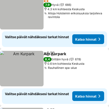
2 Tähtiluokitus
7,9
Hyvä
666
4.3 km kohteesta Keskusta
Aitoja Holsteinin erikoisuuksia tarjoileva
ravintola
Valitse päivät nähdäksesi tarkat hinnat
Katso hinnat
Am Kurpark
Jaa
Lisää suosikkeihin
Katso hinnat
8,4
Erittäin hyvä
678
0.6 km kohteesta Keskusta
Rauhallinen spa-alue
Katso hinnat
Valitse päivät nähdäksesi tarkat hinnat
Katso hinnat