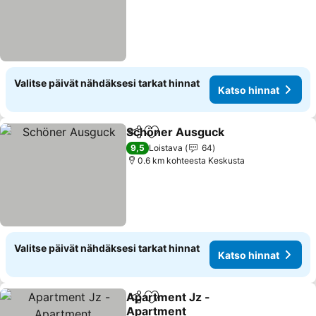
Valitse päivät nähdäksesi tarkat hinnat
Katso hinnat
Schöner Ausguck
Jaa
Lisää suosikkeihin
Katso hi
9,5
Loistava
64
0.6 km kohteesta Keskusta
Valitse päivät nähdäksesi tarkat hinnat
Katso hinnat
Apartment Jz -
Jaa
Lisää suosikkeihin
Apartment