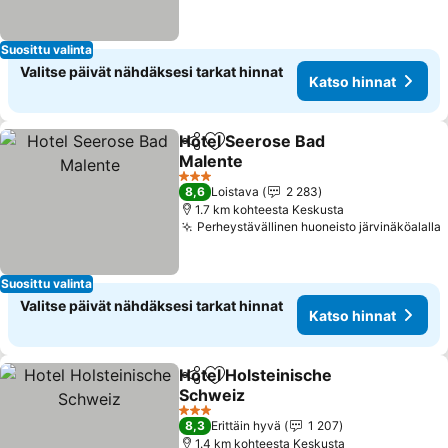
Suosittu valinta
Valitse päivät nähdäksesi tarkat hinnat
Katso hinnat
Hotel Seerose Bad
Jaa
Lisää suosikkeihin
Malente
Katso hinnat
3 Tähtiluokitus
8,6
Loistava
2 283
1.7 km kohteesta Keskusta
Perheystävällinen huoneisto järvinäköalalla
Suosittu valinta
Valitse päivät nähdäksesi tarkat hinnat
Katso hinnat
Hotel Holsteinische
Jaa
Lisää suosikkeihin
Schweiz
Katso hinnat
3 Tähtiluokitus
8,3
Erittäin hyvä
1 207
1.4 km kohteesta Keskusta