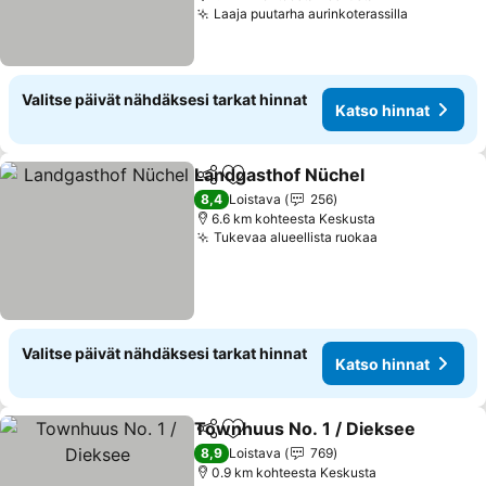
Laaja puutarha aurinkoterassilla
Katso hin
Valitse päivät nähdäksesi tarkat hinnat
Katso hinnat
Landgasthof Nüchel
Jaa
Lisää suosikkeihin
Katso 
8,4
Loistava
256
6.6 km kohteesta Keskusta
Tukevaa alueellista ruokaa
Katso hinnat
Valitse päivät nähdäksesi tarkat hinnat
Katso hinnat
Townhuus No. 1 / Dieksee
Jaa
Lisää suosikkeihin
8,9
Loistava
769
0.9 km kohteesta Keskusta