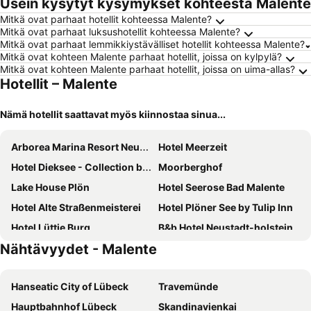
Usein kysytyt kysymykset kohteesta Malente
Mitkä ovat parhaat hotellit kohteessa Malente?
Mitkä ovat parhaat luksushotellit kohteessa Malente?
Mitkä ovat parhaat lemmikkiystävälliset hotellit kohteessa Malente?
Mitkä ovat kohteen Malente parhaat hotellit, joissa on kylpylä?
Mitkä ovat kohteen Malente parhaat hotellit, joissa on uima-allas?
Hotellit – Malente
Nämä hotellit saattavat myös kiinnostaa sinua...
Arborea Marina Resort Neustadt
Hotel Meerzeit
Hotel Dieksee - Collection by Ligula
Moorberghof
Lake House Plön
Hotel Seerose Bad Malente
Hotel Alte Straßenmeisterei
Hotel Plöner See by Tulip Inn
Hotel Lüttje Burg
B&b Hotel Neustadt-holstein
Nähtävyydet - Malente
Hotel Diana Garni
Dreibettzimmer - Kurhotel Am Kurpark
Fairschlafen Boutique Hostel Zimmer 1-02
Hotel Gut Immenhof
Hanseatic City of Lübeck
Travemünde
Hotel Holsteinische Schweiz
Townhuus No. 1 / Dieksee
Hauptbahnhof Lübeck
Skandinavienkai
Landgasthof Kasch
Hotel See Villa