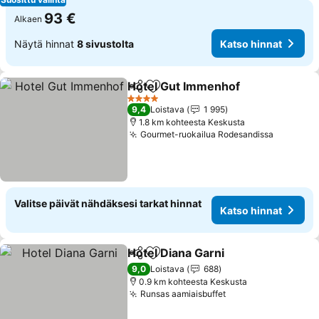
93 €
Alkaen
Näytä hinnat
8 sivustolta
Katso hinnat
Hotel Gut Immenhof
Jaa
Lisää suosikkeihin
Katso 
4 Tähtiluokitus
9,4
Loistava
1 995
1.8 km kohteesta Keskusta
Gourmet-ruokailua Rodesandissa
Katso hi
Valitse päivät nähdäksesi tarkat hinnat
Katso hinnat
Hotel Diana Garni
Jaa
Lisää suosikkeihin
Katso hi
9,0
Loistava
688
0.9 km kohteesta Keskusta
Runsas aamiaisbuffet
Katso hinnat