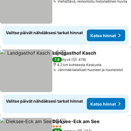
Viehättävä, remontoitu historiallinen huvila
K
Valitse päivät nähdäksesi tarkat hinnat
Katso hinnat
Landgasthof Kasch
Jaa
Lisää suosikkeihin
Katso h
7,8
Hyvä
476
4.2 km kohteesta Keskusta
Järvinäköalalliset huoneet ja huoneistot
Kat
Valitse päivät nähdäksesi tarkat hinnat
Katso hinnat
Dieksee-Eck am See
Jaa
Lisää suosikkeihin
Katso
3 Tähtiluokitus
9,1
Loistava
347