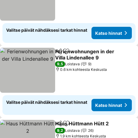
Valitse päivät nähdäksesi tarkat hinnat
Katso hinnat
Ferienwohnungen in der
Jaa
Lisää suosikkeihin
Villa Lindenallee 9
Katso hinnat
9,5
Loistava
9
0.6 km kohteesta Keskusta
Valitse päivät nähdäksesi tarkat hinnat
Katso hinnat
Haus Hüttmann Hütt 2
Jaa
Lisää suosikkeihin
Kats
9,2
Loistava
26
1.9 km kohteesta Keskusta