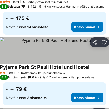
Hotelli
Perheystävälliset mukavuudet
4 Tähtiluokitus
8,5
Loistava
18 492
1.6 km kohteesta Hampurin päärautatieasema
175 €
Alkaen
Näytä hinnat
14 sivustolta
Katso hinnat
Jaa
Li
Pyjama Park St Pauli Hotel und Hostel
Hotelli
Kattoterassi kaupunkinäköalalla
2 Tähtiluokitus
8,3
Erittäin hyvä
6 744
0.7 km kohteesta Hampurin satama
79 €
Alkaen
Näytä hinnat
3 sivustolta
Katso hinnat