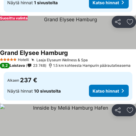
Näytä hinnat
1 sivustolta
Katso hinnat
Suosittu valinta
Jaa
Li
Grand Elysee Hamburg
Hotelli
Laaja Elyseum Wellness & Spa
5 Tähtiluokitus
9,2
Loistava
23 748
1.5 km kohteesta Hampurin päärautatieasema
237 €
Alkaen
Näytä hinnat
10 sivustolta
Katso hinnat
Jaa
Li