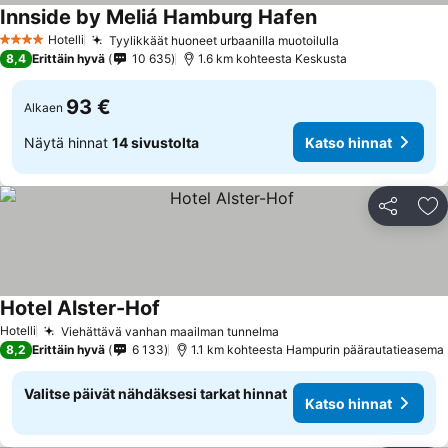
Innside by Meliá Hamburg Hafen
Hotelli
Tyylikkäät huoneet urbaanilla muotoilulla
4 Tähtiluokitus
8,4
Erittäin hyvä
10 635
1.6 km kohteesta Keskusta
93 €
Alkaen
Näytä hinnat
14 sivustolta
Katso hinnat
Jaa
Li
Hotel Alster-Hof
Hotelli
Viehättävä vanhan maailman tunnelma
8,2
Erittäin hyvä
6 133
1.1 km kohteesta Hampurin päärautatieasema
Valitse päivät nähdäksesi tarkat hinnat
Katso hinnat