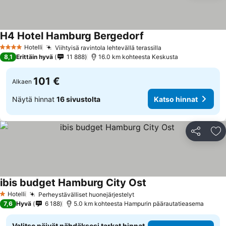
H4 Hotel Hamburg Bergedorf
Hotelli
Viihtyisä ravintola lehtevällä terassilla
4 Tähtiluokitus
8,1
Erittäin hyvä
11 888
16.0 km kohteesta Keskusta
101 €
Alkaen
Näytä hinnat
16 sivustolta
Katso hinnat
Jaa
Li
ibis budget Hamburg City Ost
Hotelli
Perheystävälliset huonejärjestelyt
1 Tähtiluokitus
7,6
Hyvä
6 188
5.0 km kohteesta Hampurin päärautatieasema
Valitse päivät nähdäksesi tarkat hinnat