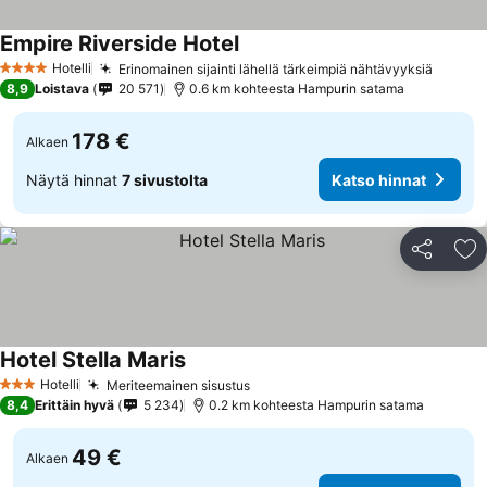
Empire Riverside Hotel
Hotelli
Erinomainen sijainti lähellä tärkeimpiä nähtävyyksiä
4 Tähtiluokitus
8,9
Loistava
20 571
0.6 km kohteesta Hampurin satama
178 €
Alkaen
Näytä hinnat
7 sivustolta
Katso hinnat
Jaa
Li
Hotel Stella Maris
Hotelli
Meriteemainen sisustus
3 Tähtiluokitus
8,4
Erittäin hyvä
5 234
0.2 km kohteesta Hampurin satama
49 €
Alkaen