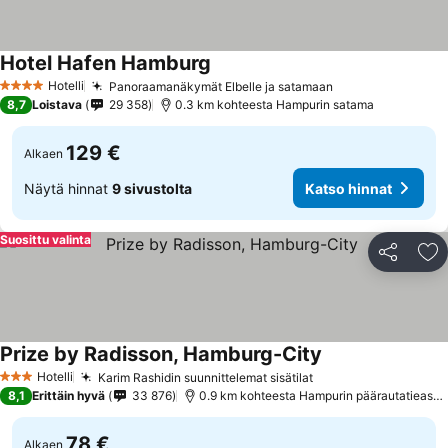
Hotel Hafen Hamburg
Hotelli
Panoraamanäkymät Elbelle ja satamaan
4 Tähtiluokitus
8,7
Loistava
29 358
0.3 km kohteesta Hampurin satama
129 €
Alkaen
Näytä hinnat
9 sivustolta
Katso hinnat
Suosittu valinta
Jaa
Li
Prize by Radisson, Hamburg-City
Hotelli
Karim Rashidin suunnittelemat sisätilat
3 Tähtiluokitus
8,1
Erittäin hyvä
33 876
0.9 km kohteesta Hampurin päärautatieasema
78 €
Alkaen