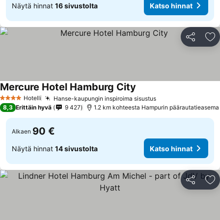
Näytä hinnat
16 sivustolta
Katso hinnat
Jaa
Li
Mercure Hotel Hamburg City
Hotelli
Hanse-kaupungin inspiroima sisustus
4 Tähtiluokitus
8,3
Erittäin hyvä
9 427
1.2 km kohteesta Hampurin päärautatieasema
90 €
Alkaen
Näytä hinnat
14 sivustolta
Katso hinnat
Jaa
Li