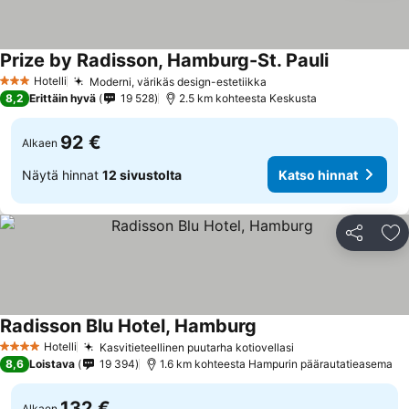
Prize by Radisson, Hamburg-St. Pauli
Hotelli
Moderni, värikäs design-estetiikka
3 Tähtiluokitus
8,2
Erittäin hyvä
19 528
2.5 km kohteesta Keskusta
92 €
Alkaen
Näytä hinnat
12 sivustolta
Katso hinnat
Jaa
Li
Radisson Blu Hotel, Hamburg
Hotelli
Kasvitieteellinen puutarha kotiovellasi
4 Tähtiluokitus
8,6
Loistava
19 394
1.6 km kohteesta Hampurin päärautatieasema
132 €
Alkaen