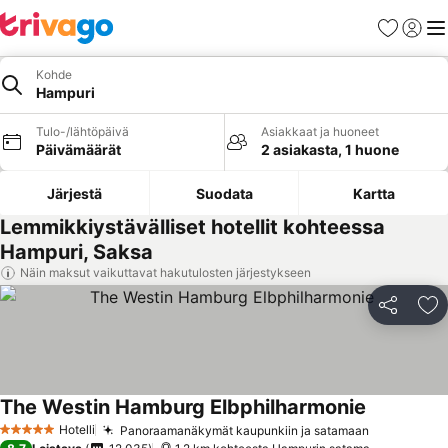
Suosikit
Kirjaud
Val
Kohde
Hampuri
Tulo-/lähtöpäivä
Asiakkaat ja huoneet
Päivämäärät
2 asiakasta, 1 huone
Järjestä
Suodata
Kartta
Lemmikkiystävälliset hotellit kohteessa
Hampuri, Saksa
Näin maksut vaikuttavat hakutulosten järjestykseen
Jaa
Li
The Westin Hamburg Elbphilharmonie
Hotelli
Panoraamanäkymät kaupunkiin ja satamaan
5 Tähtiluokitus