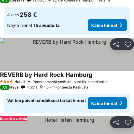
8,7
Loistava
12 035
1.2 km kohteesta Hampurin satama
258 €
Alkaen
Näytä hinnat
15 sivustolta
Katso hinnat
Jaa
Li
REVERB by Hard Rock Hamburg
Hotelli
Panoraamanäkymät kaupunkiin ja stadionille
4 Tähtiluokitus
7,9
Hyvä
4 551
1.6 km kohteesta Keskusta
Valitse päivät nähdäksesi tarkat hinnat
Katso hinnat
Suosittu valinta
Jaa
Li