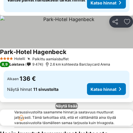
Katso hinnat
Jaa
Li
Park-Hotel Hagenbeck
Hotelli
Palkittu aamiaisbuffet
4 Tähtiluokitus
8,9
Loistava
9 474
2.6 km kohteesta Barclaycard Arena
136 €
Alkaen
Näytä hinnat
11 sivustolta
Katso hinnat
Näytä lisää
Varaussivustoilta saamamme hinnat ja saatavuus muuttuvat
jatkuvasti. Tämä tarkoittaa sitä, että et välttämättä aina löydä
varaussivustolta täsmälleen samaa tarjousta kuin trivagosta.