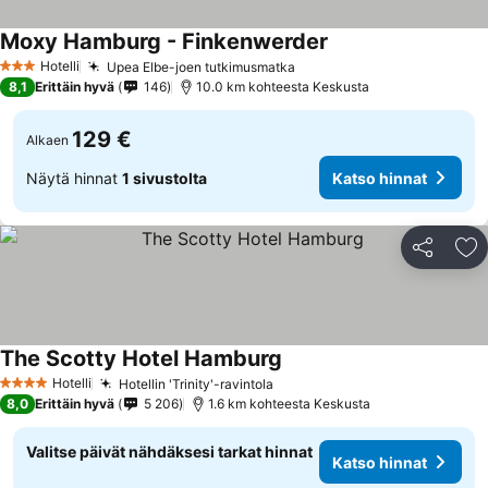
Moxy Hamburg - Finkenwerder
Hotelli
Upea Elbe-joen tutkimusmatka
3 Tähtiluokitus
8,1
Erittäin hyvä
146
10.0 km kohteesta Keskusta
129 €
Alkaen
Näytä hinnat
1 sivustolta
Katso hinnat
Jaa
Li
The Scotty Hotel Hamburg
Hotelli
Hotellin 'Trinity'-ravintola
4 Tähtiluokitus
8,0
Erittäin hyvä
5 206
1.6 km kohteesta Keskusta
Valitse päivät nähdäksesi tarkat hinnat
Katso hinnat