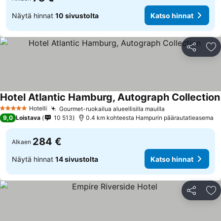
Näytä hinnat
10 sivustolta
Katso hinnat
Jaa
Li
Hotel Atlantic Hamburg, Autograph Collection
Hotelli
Gourmet-ruokailua alueellisilla mauilla
5 Tähtiluokitus
9,0
Loistava
10 513
0.4 km kohteesta Hampurin päärautatieasema
284 €
Alkaen
Näytä hinnat
14 sivustolta
Katso hinnat
Jaa
Li