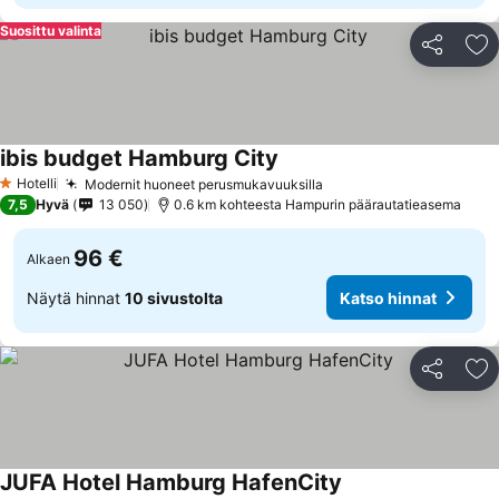
Suosittu valinta
Jaa
Li
ibis budget Hamburg City
Hotelli
Modernit huoneet perusmukavuuksilla
1 Tähtiluokitus
7,5
Hyvä
13 050
0.6 km kohteesta Hampurin päärautatieasema
96 €
Alkaen
Näytä hinnat
10 sivustolta
Katso hinnat
Jaa
Li
JUFA Hotel Hamburg HafenCity