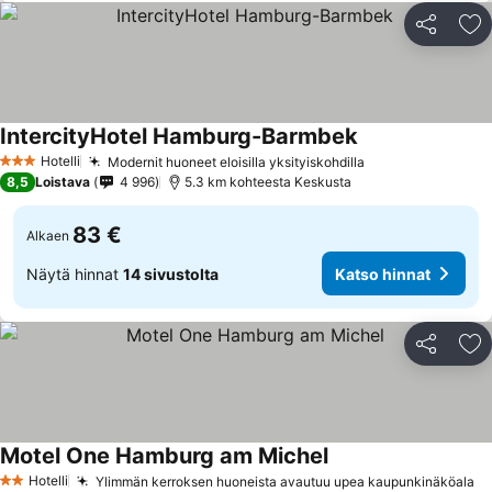
Jaa
Li
IntercityHotel Hamburg-Barmbek
Hotelli
Modernit huoneet eloisilla yksityiskohdilla
3 Tähtiluokitus
8,5
Loistava
4 996
5.3 km kohteesta Keskusta
83 €
Alkaen
Näytä hinnat
14 sivustolta
Katso hinnat
Jaa
Li
Motel One Hamburg am Michel
Hotelli
Ylimmän kerroksen huoneista avautuu upea kaupunkinäköala
2 Tähtiluokitus