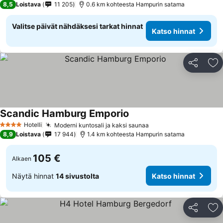
8,5
Loistava
11 205
0.6 km kohteesta Hampurin satama
Valitse päivät nähdäksesi tarkat hinnat
Katso hinnat
Jaa
Li
Scandic Hamburg Emporio
Hotelli
Moderni kuntosali ja kaksi saunaa
4 Tähtiluokitus
8,9
Loistava
17 944
1.4 km kohteesta Hampurin satama
105 €
Alkaen
Näytä hinnat
14 sivustolta
Katso hinnat
Jaa
Li