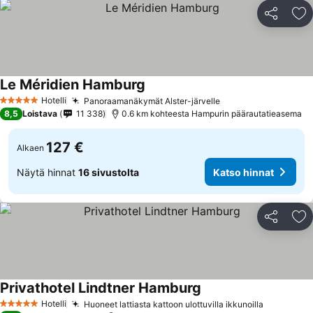
Jaa
Li
Le Méridien Hamburg
Hotelli
Panoraamanäkymät Alster-järvelle
5 Tähtiluokitus
8,5
Loistava
11 338
0.6 km kohteesta Hampurin päärautatieasema
127 €
Alkaen
Näytä hinnat
16 sivustolta
Katso hinnat
Jaa
Li
Privathotel Lindtner Hamburg
Hotelli
Huoneet lattiasta kattoon ulottuvilla ikkunoilla
5 Tähtiluokitus