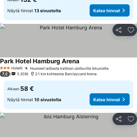
Näytä hinnat
13 sivustolta
Katso hinnat
Jaa
Li
Park Hotel Hamburg Arena
Hotelli
Huoneet lattiasta kattoon ulottuvilla ikkunoilla
3 Tähtiluokitus
7,2
5 209
2.1 km kohteesta Barclaycard Arena
58 €
Alkaen
Näytä hinnat
10 sivustolta
Katso hinnat
Jaa
Li