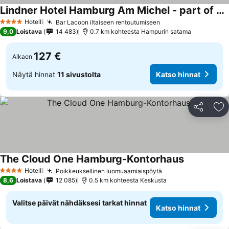
Lindner Hotel Hamburg Am Michel - part of JdV by Hyatt
Hotelli
Bar Lacoon iltaiseen rentoutumiseen
4 Tähtiluokitus
9,0
Loistava
14 483
0.7 km kohteesta Hampurin satama
127 €
Alkaen
Näytä hinnat
11 sivustolta
Katso hinnat
Jaa
Li
The Cloud One Hamburg-Kontorhaus
Hotelli
Poikkeuksellinen luomuaamiaispöytä
4 Tähtiluokitus
8,6
Loistava
12 085
0.5 km kohteesta Keskusta
Valitse päivät nähdäksesi tarkat hinnat
Katso hinnat