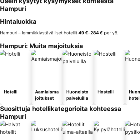
Usein kysytyt kysymykset kohteesta
Hampuri
Hintaluokka
Hampuri – lemmikkiystävälliset hotellit
‎49 €
–
‎284 €
per yö.
Hampuri: Muita majoituksia
Hotelli
Aamiaisma
Huoneisto
Hostelli
Huon
joitukset
palveluilla
hotel
Suosittuja hotellikategorioita kohteessa
Hampuri