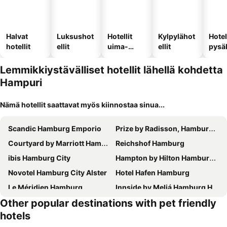
Halvat
Luksushot
Hotellit
Kylpylähot
Hotel
hotellit
ellit
uima-
ellit
pysä
altaalla
llä
Lemmikkiystävälliset hotellit lähellä kohdetta
Hampuri
Nämä hotellit saattavat myös kiinnostaa sinua...
Scandic Hamburg Emporio
Prize by Radisson, Hamburg-City
Courtyard by Marriott Hamburg City
Reichshof Hamburg
ibis Hamburg City
Hampton by Hilton Hamburg City Centre
Novotel Hamburg City Alster
Hotel Hafen Hamburg
Le Méridien Hamburg
Innside by Meliá Hamburg Hafen
Other popular destinations with pet friendly
The Scotty Hotel Hamburg
Moxy Hamburg City
hotels
Novotel Hamburg Central Station
Prize by Radisson, Hamburg-St. Pauli