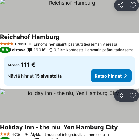
Jaa
Li
Reichshof Hamburg
Hotelli
Erinomainen sijainti päärautatieaseman vieressä
4 Tähtiluokitus
8,8
Loistava
16 016
0.2 km kohteesta Hampurin päärautatieasema
111 €
Alkaen
Näytä hinnat
15 sivustolta
Katso hinnat
Jaa
Li
Holiday Inn - the niu, Yen Hamburg City
Hotelli
Älykkäät huoneet integroidulla äänentoistolla
3 Tähtiluokitus