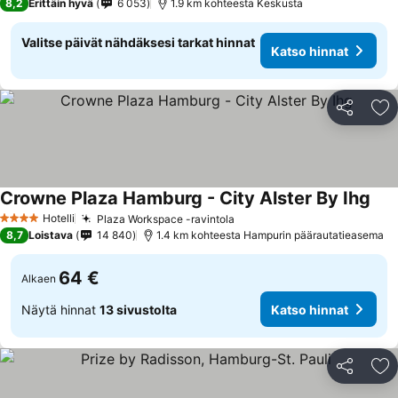
8,2
Erittäin hyvä
6 053
1.9 km kohteesta Keskusta
Valitse päivät nähdäksesi tarkat hinnat
Katso hinnat
Jaa
Li
Crowne Plaza Hamburg - City Alster By Ihg
Hotelli
Plaza Workspace -ravintola
4 Tähtiluokitus
8,7
Loistava
14 840
1.4 km kohteesta Hampurin päärautatieasema
64 €
Alkaen
Näytä hinnat
13 sivustolta
Katso hinnat
Jaa
Li