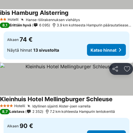
ibis Hamburg Alsterring
Hotelli
Hanse-tiilirakennuksen viehätys
2 Tähtiluokitus
8,1
Erittäin hyvä
6 095
3.9 km kohteesta Hampurin päärautatieasema
74 €
Alkaen
Näytä hinnat
13 sivustolta
Katso hinnat
Jaa
Li
Kleinhuis Hotel Mellingburger Schleuse
Hotelli
Idyllinen sijainti Alster-joen varrella
4 Tähtiluokitus
8,7
Loistava
2 352
7.2 km kohteesta Hampurin lentokenttä
90 €
Alkaen