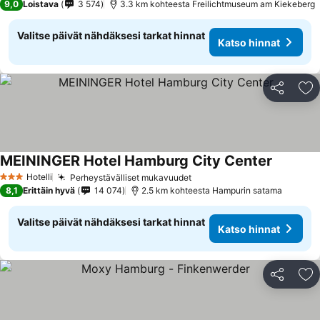
9,0
Loistava
3 574
3.3 km kohteesta Freilichtmuseum am Kiekeberg
Valitse päivät nähdäksesi tarkat hinnat
Katso hinnat
Jaa
Li
MEININGER Hotel Hamburg City Center
Hotelli
Perheystävälliset mukavuudet
3 Tähtiluokitus
8,1
Erittäin hyvä
14 074
2.5 km kohteesta Hampurin satama
Valitse päivät nähdäksesi tarkat hinnat
Katso hinnat
Jaa
Li