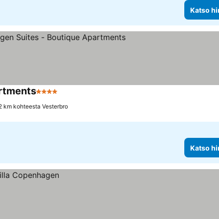
Katso hi
artments
4 Tähtiluokitus
.2 km kohteesta Vesterbro
Katso hi