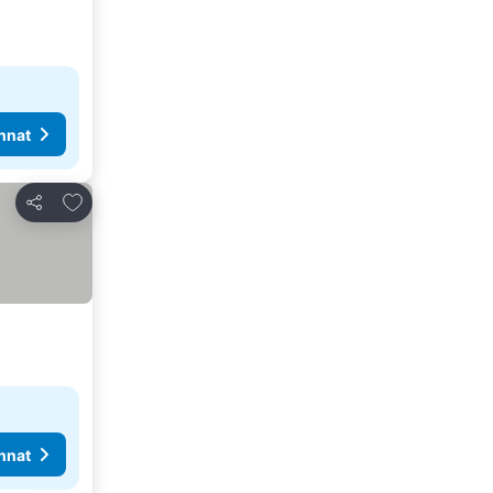
nnat
Lisää suosikkeihin
Jaa
nnat