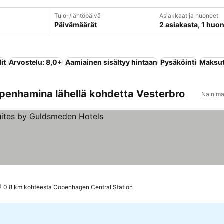
Tulo-/lähtöpäivä
Asiakkaat ja huoneet
Päivämäärät
2 asiakasta, 1 huo
it
Arvostelu: 8,0+
Aamiainen sisältyy hintaan
Pysäköinti
Maksut
penhamina lähellä kohdetta Vesterbro
Näin ma
luokitus
0.8 km kohteesta Copenhagen Central Station