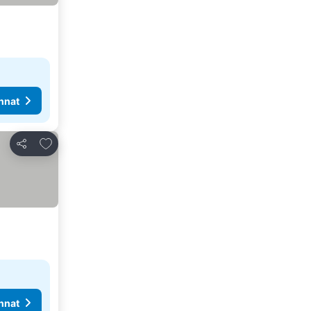
nnat
Lisää suosikkeihin
Jaa
nnat