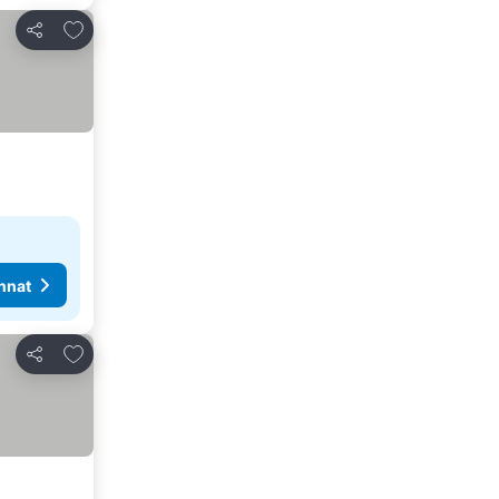
Lisää suosikkeihin
Jaa
nnat
Lisää suosikkeihin
Jaa