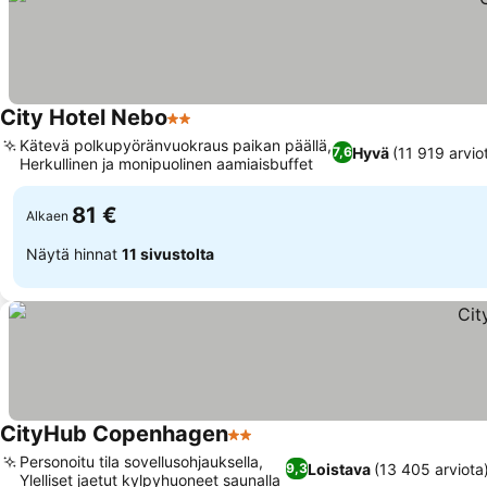
City Hotel Nebo
2 Tähtiluokitus
Kätevä polkupyöränvuokraus paikan päällä,
Hyvä
(11 919 arvio
7,6
Herkullinen ja monipuolinen aamiaisbuffet
81 €
Alkaen
Näytä hinnat
11 sivustolta
CityHub Copenhagen
2 Tähtiluokitus
Personoitu tila sovellusohjauksella,
Loistava
(13 405 arviota
9,3
Ylelliset jaetut kylpyhuoneet saunalla