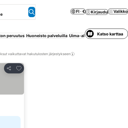
FI · €
Valikko
Kirjaudu
ne
Katso karttaa
on peruutus
Huoneisto palveluilla
Uima-allas
Wi-Fi
Koko talo/a
ksut vaikuttavat hakutulosten järjestykseen
Lisää suosikkeihin
Jaa