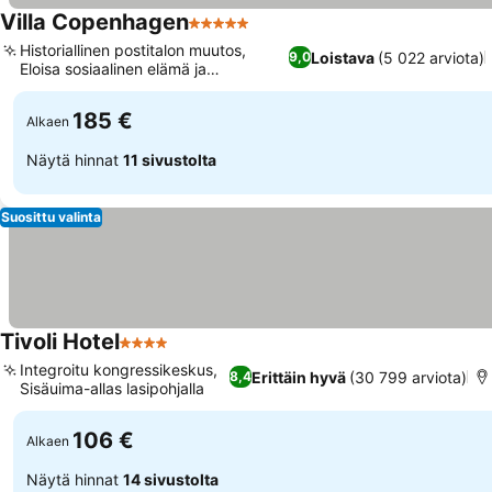
Villa Copenhagen
5 Tähtiluokitus
Historiallinen postitalon muutos,
Loistava
(5 022 arviota)
9,0
Eloisa sosiaalinen elämä ja
tapahtumat
185 €
Alkaen
Näytä hinnat
11 sivustolta
Suosittu valinta
Tivoli Hotel
4 Tähtiluokitus
Integroitu kongressikeskus,
Erittäin hyvä
(30 799 arviota)
8,4
Sisäuima-allas lasipohjalla
106 €
Alkaen
Näytä hinnat
14 sivustolta