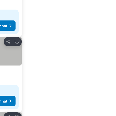
nnat
Lisää suosikkeihin
Jaa
nnat