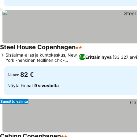
Steel House Copenhagen
2 Tähtiluokitus
Sisäuima-allas ja kuntokeskus, New
Erittäin hyvä
(33 327 arvi
8,4
York -henkinen teollinen chic-
muotoilu
82 €
Alkaen
Näytä hinnat
9 sivustolta
Suosittu valinta
Cabinn Copenhagen