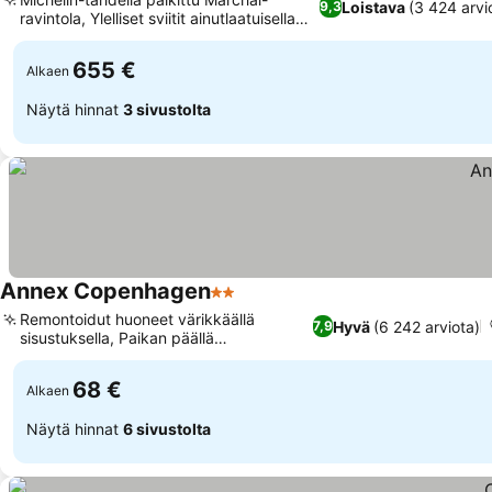
Loistava
(3 424 arvi
9,3
ravintola, Ylelliset sviitit ainutlaatuisella
designilla
655 €
Alkaen
Näytä hinnat
3 sivustolta
Annex Copenhagen
2 Tähtiluokitus
Remontoidut huoneet värikkäällä
Hyvä
(6 242 arviota)
7,9
sisustuksella, Paikan päällä
pyörävuokraus
68 €
Alkaen
Näytä hinnat
6 sivustolta