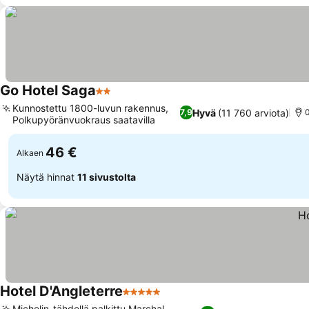
Go Hotel Saga
2 Tähtiluokitus
Kunnostettu 1800-luvun rakennus,
Hyvä
(11 760 arviota)
7,9
0
Polkupyöränvuokraus saatavilla
46 €
Alkaen
Näytä hinnat
11 sivustolta
Hotel D'Angleterre
5 Tähtiluokitus
Michelin-tähdellä palkittu Marchal-