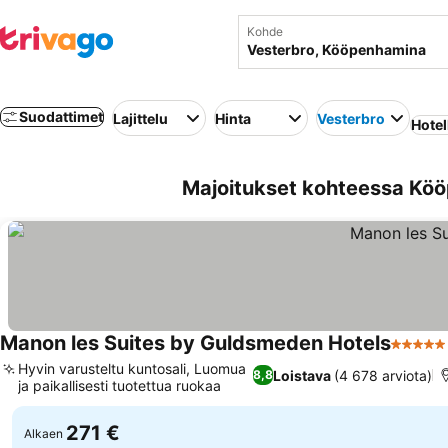
Kohde
Suodattimet
Lajittelu
Hinta
Vesterbro
Hotell
Majoitukset kohteessa Köö
Manon les Suites by Guldsmeden Hotels
5 Tähti
Hyvin varusteltu kuntosali, Luomua
Loistava
(4 678 arviota)
8,8
ja paikallisesti tuotettua ruokaa
271 €
Alkaen