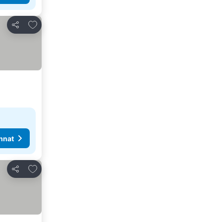
Lisää suosikkeihin
Jaa
nnat
Lisää suosikkeihin
Jaa