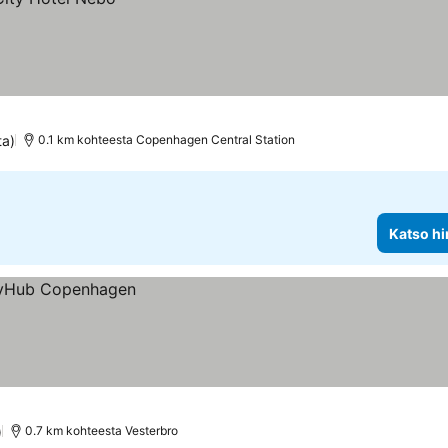
ta)
0.1 km kohteesta Copenhagen Central Station
Katso hi
)
0.7 km kohteesta Vesterbro