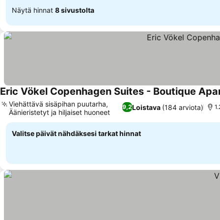
Näytä hinnat
8 sivustolta
Eric Vökel Copenhagen Suites - Boutique Ap
Viehättävä sisäpihan puutarha,
Loistava
(184 arviota)
9,2
1
Äänieristetyt ja hiljaiset huoneet
Valitse päivät nähdäksesi tarkat hinnat