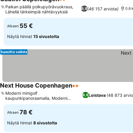
2 Tähtiluokitus
Paikan päällä polkupyörävuokraus,
(46 157 arviota)
6,8
0.6 
Lähellä tärkeimpiä nähtävyyksiä
55 €
Alkaen
Näytä hinnat
15 sivustolta
Suosittu valinta
Next House Copenhagen
2 Tähtiluokitus
Moderni minigolf
Loistava
(48 873 arvio
8,6
kaupunkipanoraamalla, Moderni
muotoilu ja urbaani eleganssi
78 €
Alkaen
Näytä hinnat
8 sivustolta