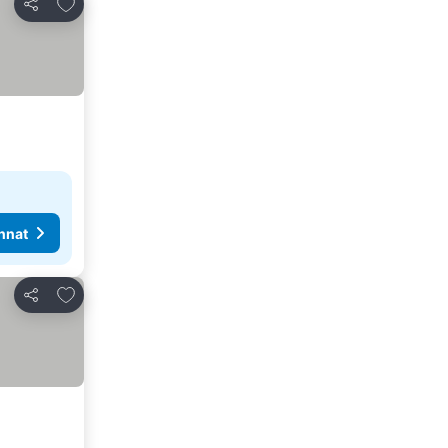
Lisää suosikkeihin
Jaa
nnat
Lisää suosikkeihin
Jaa