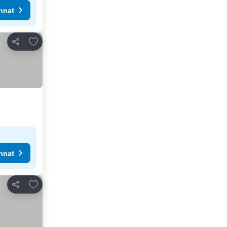
nnat
Lisää suosikkeihin
Jaa
nnat
Lisää suosikkeihin
Jaa