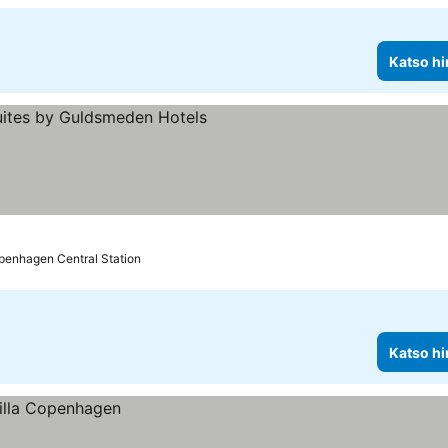
Katso hi
luokitus
penhagen Central Station
Katso hi