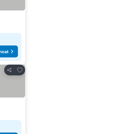
nnat
Lisää suosikkeihin
Jaa