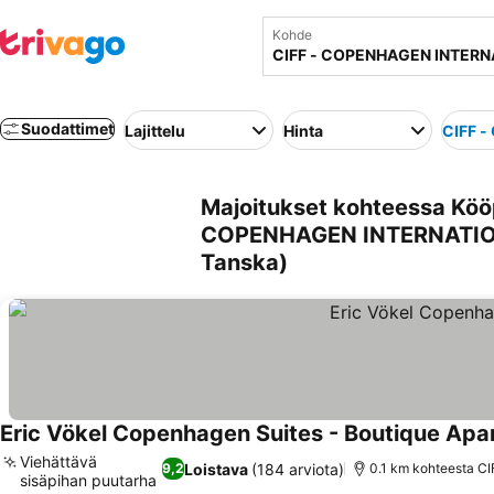
Kohde
Suodattimet
Lajittelu
Hinta
CIFF 
Majoitukset kohteessa Köö
COPENHAGEN INTERNATION
Tanska)
Eric Vökel Copenhagen Suites - Boutique Ap
Viehättävä
Loistava
(184 arviota)
9,2
0.1 km kohteesta 
sisäpihan puutarha