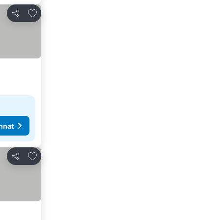
Lisää suosikkeihin
Jaa
nnat
Lisää suosikkeihin
Jaa