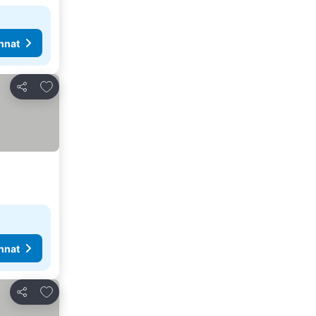
nnat
Lisää suosikkeihin
Jaa
nnat
Lisää suosikkeihin
Jaa