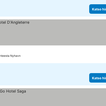
Katso hi
hteesta Nyhavn
Katso hi