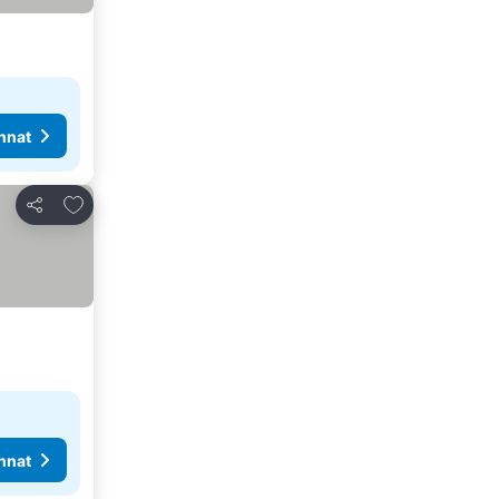
nnat
Lisää suosikkeihin
Jaa
nnat