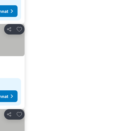
nnat
Lisää suosikkeihin
Jaa
nnat
Lisää suosikkeihin
Jaa