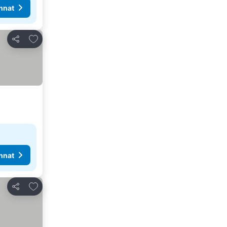
nnat
Lisää suosikkeihin
Jaa
nnat
Lisää suosikkeihin
Jaa