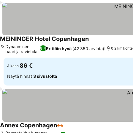
MEININGER Hotel Copenhagen
Dynaaminen
Erittäin hyvä
(42 350 arviota)
8,4
0.2 km kohte
baari ja ravintola
86 €
Alkaen
Näytä hinnat
3 sivustolta
Annex Copenhagen
2 Tähtiluokitus
Remontoidut huoneet