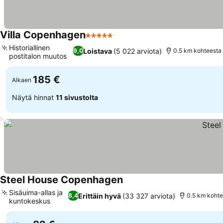
Villa Copenhagen
5 Tähtiluokitus
Historiallinen
Loistava
(5 022 arviota)
9,0
0.5 km kohteest
postitalon muutos
185 €
Alkaen
Näytä hinnat
11 sivustolta
Steel House Copenhagen
Sisäuima-allas ja
Erittäin hyvä
(33 327 arviota)
8,4
0.5 km koht
kuntokeskus