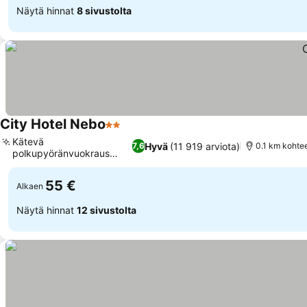
Näytä hinnat
8 sivustolta
City Hotel Nebo
2 Tähtiluokitus
Kätevä
Hyvä
(11 919 arviota)
7,6
0.1 km kohte
polkupyöränvuokraus
paikan päällä
55 €
Alkaen
Näytä hinnat
12 sivustolta