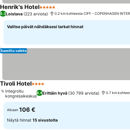
Henrik's Hotel
5 Tähtiluokitus
Loistava
(223 arviota)
9,3
0.2 km kohteesta CIFF - COPENHAGEN INTE
Valitse päivät nähdäksesi tarkat hinnat
Suosittu valinta
Tivoli Hotel
4 Tähtiluokitus
Integroitu
Erittäin hyvä
(30 799 arviota)
8,4
0.7 km kohtee
kongressikeskus
106 €
Alkaen
Näytä hinnat
15 sivustolta