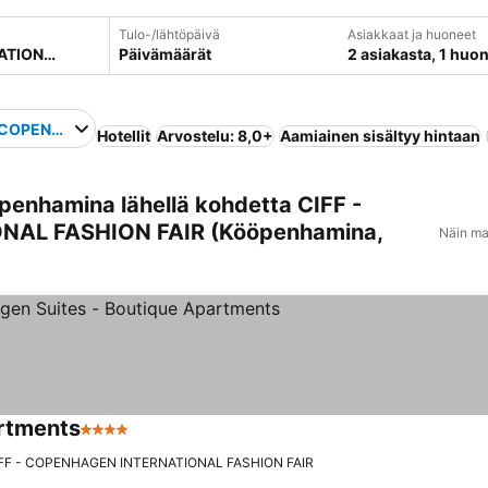
Tulo-/lähtöpäivä
Asiakkaat ja huoneet
Päivämäärät
2 asiakasta, 1 huo
- COPENHAGEN INTERNATIONAL FASHION FAIR
Hotellit
Arvostelu: 8,0+
Aamiainen sisältyy hintaan
penhamina lähellä kohdetta CIFF -
AL FASHION FAIR (Kööpenhamina,
Näin ma
artments
4 Tähtiluokitus
CIFF - COPENHAGEN INTERNATIONAL FASHION FAIR