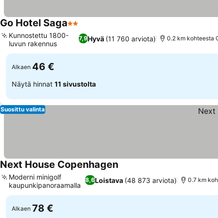
Go Hotel Saga
2 Tähtiluokitus
Kunnostettu 1800-
Hyvä
(11 760 arviota)
7,9
0.2 km kohteesta 
luvun rakennus
46 €
Alkaen
Näytä hinnat
11 sivustolta
Suosittu valinta
Next House Copenhagen
Moderni minigolf
Loistava
(48 873 arviota)
8,6
0.7 km ko
kaupunkipanoraamalla
78 €
Alkaen