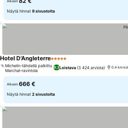
82 €
Alkaen
Näytä hinnat
9 sivustolta
Hotel D'Angleterre
5 Tähtiluokitus
Michelin-tähdellä palkittu
Loistava
(3 424 arviota)
9,3
0.4 km ko
Marchal-ravintola
666 €
Alkaen
Näytä hinnat
2 sivustolta