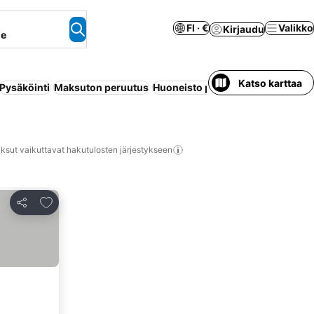
FI · €
Valikko
Kirjaudu
ne
Katso karttaa
Pysäköinti
Maksuton peruutus
Huoneisto palveluilla
Uima-allas
ksut vaikuttavat hakutulosten järjestykseen
Lisää suosikkeihin
Jaa