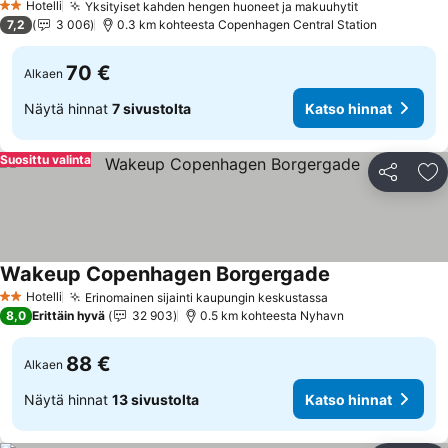
Hotelli
Yksityiset kahden hengen huoneet ja makuuhytit
Katso hinna
2 Tähtiluokitus
7,2
3 006
0.3 km kohteesta Copenhagen Central Station
70 €
Alkaen
Näytä hinnat
7 sivustolta
Katso hinnat
Suosittu valinta
Jaa
Li
Wakeup Copenhagen Borgergade
Katso hinnat
Hotelli
Erinomainen sijainti kaupungin keskustassa
Katso hinnat
2 Tähtiluokitus
8,0
Erittäin hyvä
32 903
0.5 km kohteesta Nyhavn
88 €
Alkaen
Näytä hinnat
13 sivustolta
Katso hinnat