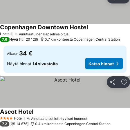
Jaa
Li
Copenhagen Downtown Hostel
Katso hinnat
Hostelli
Ainutlaatuinen kapselimajoitus
Katso hinnat
7,6
Hyvä
20 128
0.7 km kohteesta Copenhagen Central Station
34 €
Alkaen
Näytä hinnat
14 sivustolta
Katso hinnat
Jaa
Li
Ascot Hotel
Katso hinnat
Hotelli
Ainutlaatuiset loft-tyyliset huoneet
Katso hinnat
4 Tähtiluokitus
7,2
14 676
0.4 km kohteesta Copenhagen Central Station