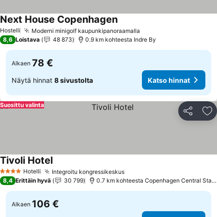
Next House Copenhagen
Katso hinnat
Hostelli
Moderni minigolf kaupunkipanoraamalla
Katso hinnat
8,6
Loistava
48 873
0.9 km kohteesta Indre By
78 €
Alkaen
Näytä hinnat
8 sivustolta
Katso hinnat
Suosittu valinta
Jaa
Li
Tivoli Hotel
Katso hinnat
Hotelli
Integroitu kongressikeskus
Katso hinnat
4 Tähtiluokitus
8,4
Erittäin hyvä
30 799
0.7 km kohteesta Copenhagen Central Stati
106 €
Alkaen