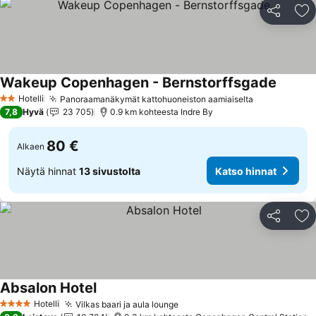
Jaa
Li
Wakeup Copenhagen - Bernstorffsgade
Katso h
Hotelli
Panoraamanäkymät kattohuoneiston aamiaiselta
Katso hinna
2 Tähtiluokitus
7,8
Hyvä
23 705
0.9 km kohteesta Indre By
80 €
Alkaen
Näytä hinnat
13 sivustolta
Katso hinnat
Jaa
Li
Absalon Hotel
Katso hinnat
Hotelli
Vilkas baari ja aula lounge
Katso hinnat
4 Tähtiluokitus