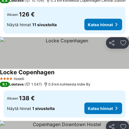
8,8
Loistava
10 704
0.3 km kohteesta Copenhagen Central Station
126 €
Alkaen
Näytä hinnat
11 sivustolta
Katso hinnat
Jaa
Li
Locke Copenhagen
Katso hinnat
Hotelli
4 Tähtiluokitus
9,1
Loistava
1 047
0.9 km kohteesta Indre By
138 €
Alkaen
Näytä hinnat
1 sivustolta
Katso hinnat