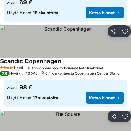
69 €
Alkaen
Näytä hinnat
15 sivustolta
Katso hinnat
Jaa
Li
Scandic Copenhagen
Katso hinnat
Hotelli
Kööpenhaminan korkeimmat hotellinäkymät
Katso hinnat
4 Tähtiluokitus
7,8
Hyvä
16 046
0.4 km kohteesta Copenhagen Central Station
98 €
Alkaen
Näytä hinnat
17 sivustolta
Katso hinnat
Jaa
Li