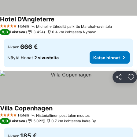
Hotel D'Angleterre
Katso hinnat
Hotelli
Michelin-tähdellä palkittu Marchal-ravintola
Katso hinn
5 Tähtiluokitus
9,3
Loistava
3 424
0.4 km kohteesta Nyhavn
666 €
Alkaen
Näytä hinnat
2 sivustolta
Katso hinnat
Jaa
Li
Villa Copenhagen
Katso hinnat
Hotelli
Historiallinen postitalon muutos
Katso hinnat
5 Tähtiluokitus
9,0
Loistava
5 022
0.7 km kohteesta Indre By
185 €
Alkaen