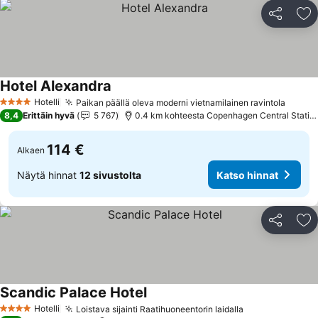
Jaa
Li
Hotel Alexandra
Katso hinnat
Hotelli
Paikan päällä oleva moderni vietnamilainen ravintola
Katso 
4 Tähtiluokitus
8,4
Erittäin hyvä
5 767
0.4 km kohteesta Copenhagen Central Statio
114 €
Alkaen
Näytä hinnat
12 sivustolta
Katso hinnat
Jaa
Li
Scandic Palace Hotel
Katso hinnat
Hotelli
Loistava sijainti Raatihuoneentorin laidalla
Katso hinnat
4 Tähtiluokitus