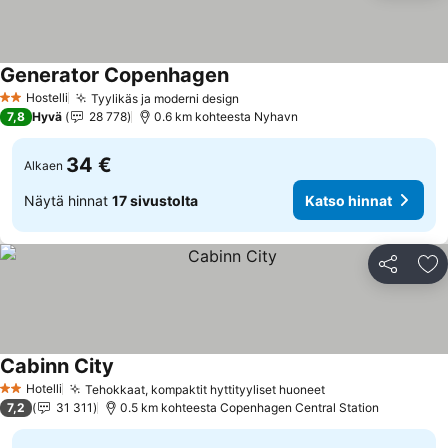
Generator Copenhagen
Katso hinnat
Hostelli
Tyylikäs ja moderni design
Katso hinnat
2 Tähtiluokitus
7,8
Hyvä
28 778
0.6 km kohteesta Nyhavn
34 €
Alkaen
Näytä hinnat
17 sivustolta
Katso hinnat
Jaa
Li
Cabinn City
Katso hinnat
Hotelli
Tehokkaat, kompaktit hyttityyliset huoneet
Katso hinnat
2 Tähtiluokitus
7,2
31 311
0.5 km kohteesta Copenhagen Central Station