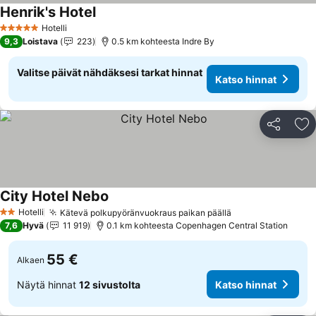
Henrik's Hotel
Katso hinnat
Hotelli
5 Tähtiluokitus
9,3
Loistava
223
0.5 km kohteesta Indre By
Valitse päivät nähdäksesi tarkat hinnat
Katso hinnat
Jaa
Li
City Hotel Nebo
Katso hinnat
Hotelli
Kätevä polkupyöränvuokraus paikan päällä
Katso hinnat
2 Tähtiluokitus
7,6
Hyvä
11 919
0.1 km kohteesta Copenhagen Central Station
55 €
Alkaen
Näytä hinnat
12 sivustolta
Katso hinnat