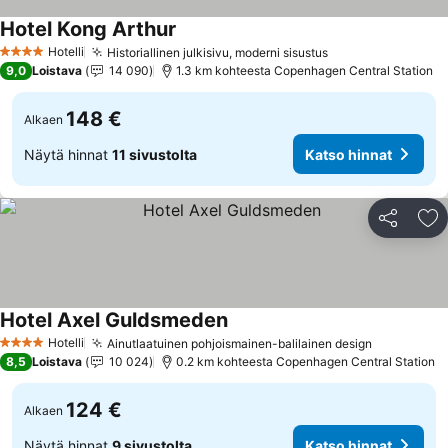
Hotel Kong Arthur
Katso hinnat
Hotelli
Historiallinen julkisivu, moderni sisustus
Katso hinnat
4 Tähtiluokitus
9,0
Loistava
14 090
1.3 km kohteesta Copenhagen Central Station
148 €
Alkaen
Näytä hinnat
11 sivustolta
Katso hinnat
Jaa
Li
Hotel Axel Guldsmeden
Katso hinnat
Hotelli
Ainutlaatuinen pohjoismainen-balilainen design
Katso hin
4 Tähtiluokitus
8,5
Loistava
10 024
0.2 km kohteesta Copenhagen Central Station
124 €
Alkaen
Näytä hinnat
9 sivustolta
Katso hinnat