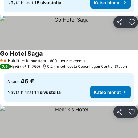
Näytä hinnat
15 sivustolta
Katso hinnat
Jaa
Li
Go Hotel Saga
Katso hinnat
Hotelli
Kunnostettu 1800-luvun rakennus
Katso hinnat
2 Tähtiluokitus
7,9
Hyvä
11 760
0.2 km kohteesta Copenhagen Central Station
46 €
Alkaen
Näytä hinnat
11 sivustolta
Katso hinnat
Jaa
Li