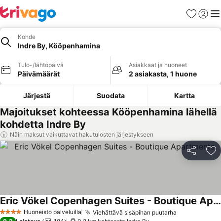
Suosikit
Kirjaud
Val
Kohde
Indre By, Kööpenhamina
Tulo-/lähtöpäivä
Asiakkaat ja huoneet
Päivämäärät
2 asiakasta, 1 huone
Järjestä
Suodata
Kartta
Majoitukset kohteessa Kööpenhamina lähellä
kohdetta Indre By
Näin maksut vaikuttavat hakutulosten järjestykseen
Jaa
Li
Eric Vökel Copenhagen Suites - Boutique Apartments
Katso hinnat
Huoneisto palveluilla
Viehättävä sisäpihan puutarha
Katso hinna
4 Tähtiluokitus