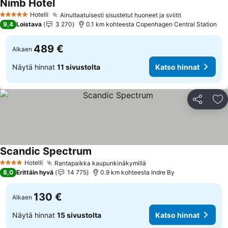
Nimb Hotel
Katso hinnat
Hotelli
Ainutlaatuisesti sisustetut huoneet ja sviitit
Katso hinna
5 Tähtiluokitus
9,4
Loistava
3 270
0.1 km kohteesta Copenhagen Central Station
489 €
Alkaen
Näytä hinnat
11 sivustolta
Katso hinnat
Jaa
Li
Scandic Spectrum
Katso hinnat
Hotelli
Rantapaikka kaupunkinäkymillä
Katso hinnat
4 Tähtiluokitus
8,0
Erittäin hyvä
14 775
0.9 km kohteesta Indre By
130 €
Alkaen
Näytä hinnat
15 sivustolta
Katso hinnat