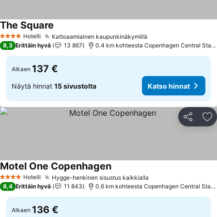
The Square
Katso hinnat
Hotelli
Kattoaamiainen kaupunkinäkymillä
Katso hinnat
4 Tähtiluokitus
8,3
Erittäin hyvä
13 867
0.4 km kohteesta Copenhagen Central Stati
137 €
Alkaen
Näytä hinnat
15 sivustolta
Katso hinnat
Jaa
Li
Motel One Copenhagen
Katso hinnat
Hotelli
Hygge-henkinen sisustus kaikkialla
Katso hinnat
4 Tähtiluokitus
8,4
Erittäin hyvä
11 843
0.6 km kohteesta Copenhagen Central Stati
136 €
Alkaen