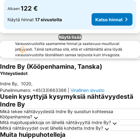
122 €
Alkaen
Näytä hinnat
17 sivustolta
Katso hinnat
Näytä lisää
Varaussivustoilta saamamme hinnat ja saatavuus muuttuvat
jatkuvasti. Tämä tarkoittaa sitä, että et välttämättä aina löydä
varaussivustolta täsmälleen samaa tarjousta kuin trivagosta.
Indre By (Kööpenhamina, Tanska)
Yhteystiedot
Indre By
,
1020
,
Puhelinnumero
:
+45(33)663366
|
Virallinen sivusto
Usein kysyttyjä kysymyksiä nähtävyydestä
Indre By
Mikä tekee nähtävyydestä Indre By suositun kohteessa
Kööpenhamina?
Mitä majoituspaikkoja on lähellä nähtävyyttä Indre By?
Mitkä nähtävyydet ovat lähellä kohdetta Indre By?
Muita huippuhotelleja