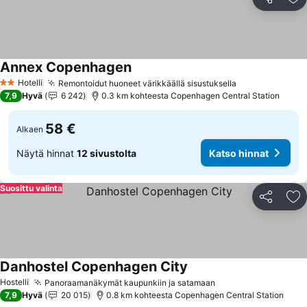
Jaa
Li
Annex Copenhagen
Katso hinnat
Hotelli
Remontoidut huoneet värikkäällä sisustuksella
Katso hinnat
2 Tähtiluokitus
7,9
Hyvä
6 242
0.3 km kohteesta Copenhagen Central Station
58 €
Alkaen
Näytä hinnat
12 sivustolta
Katso hinnat
Suosittu valinta
Jaa
Li
Danhostel Copenhagen City
Katso hinnat
Hostelli
Panoraamanäkymät kaupunkiin ja satamaan
Katso hinnat
7,9
Hyvä
20 015
0.8 km kohteesta Copenhagen Central Station