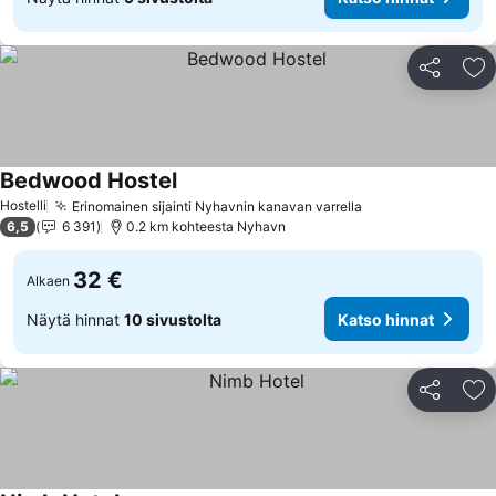
Jaa
Li
Bedwood Hostel
Katso hinnat
Hostelli
Erinomainen sijainti Nyhavnin kanavan varrella
Katso hinnat
6,5
6 391
0.2 km kohteesta Nyhavn
32 €
Alkaen
Näytä hinnat
10 sivustolta
Katso hinnat
Jaa
Li