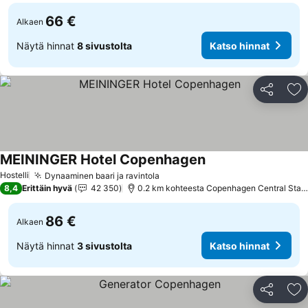
66 €
Alkaen
Näytä hinnat
8 sivustolta
Katso hinnat
Jaa
Li
MEININGER Hotel Copenhagen
Katso hinnat
Hostelli
Dynaaminen baari ja ravintola
Katso hinnat
8,4
Erittäin hyvä
42 350
0.2 km kohteesta Copenhagen Central Stati
86 €
Alkaen
Näytä hinnat
3 sivustolta
Katso hinnat
Jaa
Li