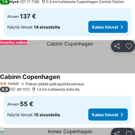
7,9
Hyvä
11 738
0.5 km kohteesta Copenhagen Central Station
137 €
Alkaen
Näytä hinnat
14 sivustolta
Katso hinnat
Suosittu valinta
Jaa
Li
Cabinn Copenhagen
Katso hinnat
Hotelli
Paikan päällä polkupyörävuokraus
Katso hinnat
2 Tähtiluokitus
6,8
46 157
1.4 km kohteesta Indre By
55 €
Alkaen
Näytä hinnat
15 sivustolta
Katso hinnat