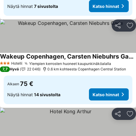
Näytä hinnat
7 sivustolta
Katso hinnat
Jaa
Li
Wakeup Copenhagen, Carsten Niebuhrs Gade
Katso hinnat
Hotelli
Ylempien kerrosten huoneet kaupunkinäköalalla
Katso hinn
3 Tähtiluokitus
7,7
Hyvä
22 046
0.6 km kohteesta Copenhagen Central Station
75 €
Alkaen
Näytä hinnat
14 sivustolta
Katso hinnat
Jaa
Li