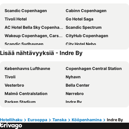
Scandic Copenhagen
Cabinn Copenhagen
Tivoli Hotel
Go Hotel Saga
AC Hotel Bella Sky Copenhagen
Scandic Spectrum
Wakeup Copenhagen, Carsten Niebuhrs Gade
CityHub Copenhagen
Scandic Sydhavnen
City Hotel Nebo
Lisää nähtävyyksiä - Indre By
Copenhagen Island
Scandic Webers
Annex Copenhagen
Copenhagen Go Hotel
Københavns Lufthavne
Copenhagen Central Station
Hotel Alexandra
Cabinn City
Tivoli
Nyhavn
Scandic Palace Hotel
Scandic Falkoner
Vesterbro
Bella Center
Scandic Sluseholmen
Cabinn Metro
Malmö Centralstation
Nørrebro
The Square
Absalon Hotel
Parken Stadium
Indre By
Wakeup Copenhagen Borgergade
Hotel Mayfair
Nørreport station
Malmö Centrum
Wakeup Copenhagen - Bernstorffsgade
Go Hotel Ansgar
Kongens Nytorv
Østerbro
Savoy Hotel
Ascot Hotel
Hotellihaku
Eurooppa
Tanska
Kööpenhamina
Indre By
Amager Centret
Rådhuspladsen
Scandic Kødbyen
Villa Copenhagen