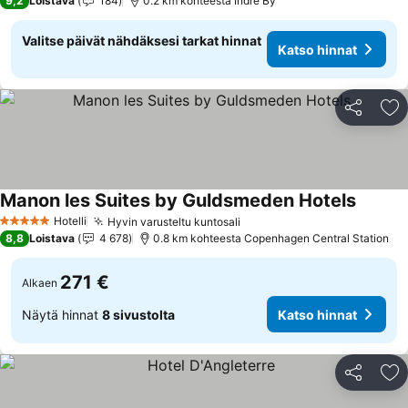
9,2
Loistava
184
0.2 km kohteesta Indre By
Valitse päivät nähdäksesi tarkat hinnat
Katso hinnat
Jaa
Li
Manon les Suites by Guldsmeden Hotels
Katso h
Hotelli
Hyvin varusteltu kuntosali
Katso hinnat
5 Tähtiluokitus
8,8
Loistava
4 678
0.8 km kohteesta Copenhagen Central Station
271 €
Alkaen
Näytä hinnat
8 sivustolta
Katso hinnat
Jaa
Li