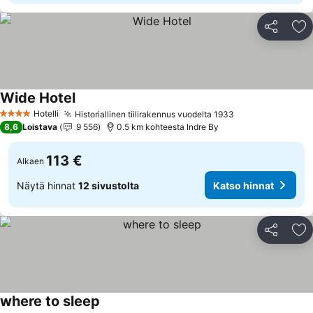
Jaa
Li
Wide Hotel
Katso hinnat
Hotelli
Historiallinen tiilirakennus vuodelta 1933
Katso hinnat
4 Tähtiluokitus
8,6
Loistava
9 556
0.5 km kohteesta Indre By
113 €
Alkaen
Näytä hinnat
12 sivustolta
Katso hinnat
Jaa
Li
where to sleep
Katso hinnat