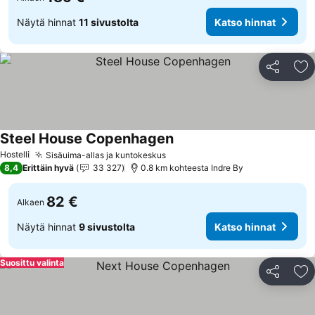
Näytä hinnat
11 sivustolta
Katso hinnat
Jaa
Li
Steel House Copenhagen
Katso hinnat
Hostelli
Sisäuima-allas ja kuntokeskus
Katso hinnat
8,4
Erittäin hyvä
33 327
0.8 km kohteesta Indre By
82 €
Alkaen
Näytä hinnat
9 sivustolta
Katso hinnat
Suosittu valinta
Jaa
Li