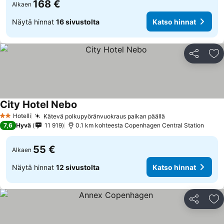
168 €
Alkaen
Näytä hinnat
16 sivustolta
Katso hinnat
Jaa
Li
City Hotel Nebo
Hotelli
Kätevä polkupyöränvuokraus paikan päällä
2 Tähtiluokitus
7,6
Hyvä
11 919
0.1 km kohteesta Copenhagen Central Station
55 €
Alkaen
Näytä hinnat
12 sivustolta
Katso hinnat
Jaa
Li