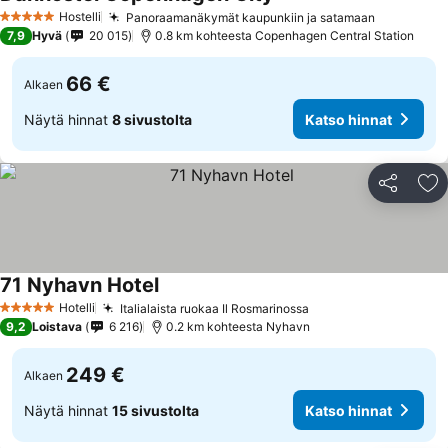
Hostelli
Panoraamanäkymät kaupunkiin ja satamaan
5 Tähtiluokitus
7,9
Hyvä
20 015
0.8 km kohteesta Copenhagen Central Station
66 €
Alkaen
Näytä hinnat
8 sivustolta
Katso hinnat
Jaa
Li
71 Nyhavn Hotel
Hotelli
Italialaista ruokaa Il Rosmarinossa
5 Tähtiluokitus
9,2
Loistava
6 216
0.2 km kohteesta Nyhavn
249 €
Alkaen
Näytä hinnat
15 sivustolta
Katso hinnat