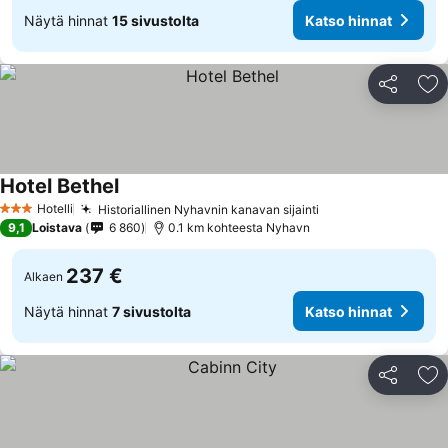
Näytä hinnat
15 sivustolta
Katso hinnat
Jaa
Li
Hotel Bethel
Hotelli
Historiallinen Nyhavnin kanavan sijainti
3 Tähtiluokitus
9,1
Loistava
6 860
0.1 km kohteesta Nyhavn
237 €
Alkaen
Näytä hinnat
7 sivustolta
Katso hinnat
Jaa
Li