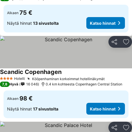
75 €
Alkaen
Näytä hinnat
13 sivustolta
Katso hinnat
Jaa
Li
Scandic Copenhagen
Hotelli
Kööpenhaminan korkeimmat hotellinäkymät
4 Tähtiluokitus
7,8
Hyvä
16 046
0.4 km kohteesta Copenhagen Central Station
98 €
Alkaen
Näytä hinnat
17 sivustolta
Katso hinnat
Jaa
Li