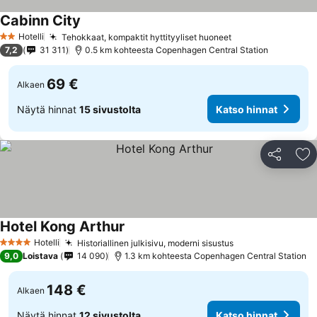
Cabinn City
Hotelli
Tehokkaat, kompaktit hyttityyliset huoneet
2 Tähtiluokitus
7,2
31 311
0.5 km kohteesta Copenhagen Central Station
69 €
Alkaen
Näytä hinnat
15 sivustolta
Katso hinnat
Jaa
Li
Hotel Kong Arthur
Hotelli
Historiallinen julkisivu, moderni sisustus
4 Tähtiluokitus
9,0
Loistava
14 090
1.3 km kohteesta Copenhagen Central Station
148 €
Alkaen
Näytä hinnat
12 sivustolta
Katso hinnat