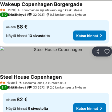
Wakeup Copenhagen Borgergade
Hotelli
Erinomainen sijainti kaupungin keskustassa
2 Tähtiluokitus
8,0
Erittäin hyvä
32 903
0.5 km kohteesta Nyhavn
88 €
Alkaen
Näytä hinnat
13 sivustolta
Katso hinnat
Jaa
Li
Steel House Copenhagen
Hostelli
Sisäuima-allas ja kuntokeskus
2 Tähtiluokitus
8,4
Erittäin hyvä
33 327
2.0 km kohteesta Nyhavn
82 €
Alkaen
Näytä hinnat
9 sivustolta
Katso hinnat