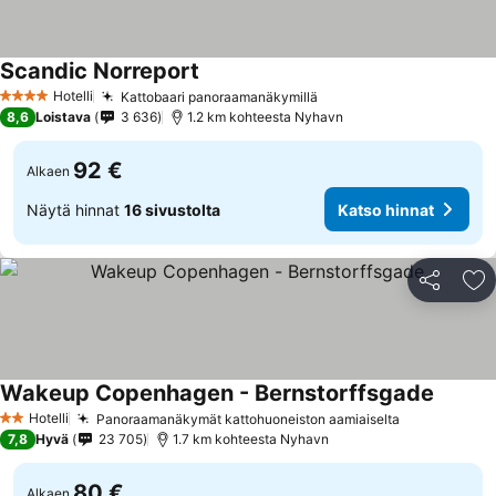
Scandic Norreport
Hotelli
Kattobaari panoraamanäkymillä
4 Tähtiluokitus
8,6
Loistava
3 636
1.2 km kohteesta Nyhavn
92 €
Alkaen
Näytä hinnat
16 sivustolta
Katso hinnat
Jaa
Li
Wakeup Copenhagen - Bernstorffsgade
Hotelli
Panoraamanäkymät kattohuoneiston aamiaiselta
2 Tähtiluokitus
7,8
Hyvä
23 705
1.7 km kohteesta Nyhavn
80 €
Alkaen