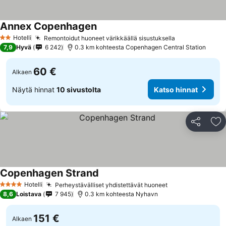
Annex Copenhagen
Hotelli
Remontoidut huoneet värikkäällä sisustuksella
2 Tähtiluokitus
7,9
Hyvä
6 242
0.3 km kohteesta Copenhagen Central Station
60 €
Alkaen
Näytä hinnat
10 sivustolta
Katso hinnat
Jaa
Li
Copenhagen Strand
Hotelli
Perheystävälliset yhdistettävät huoneet
4 Tähtiluokitus
8,6
Loistava
7 945
0.3 km kohteesta Nyhavn
151 €
Alkaen