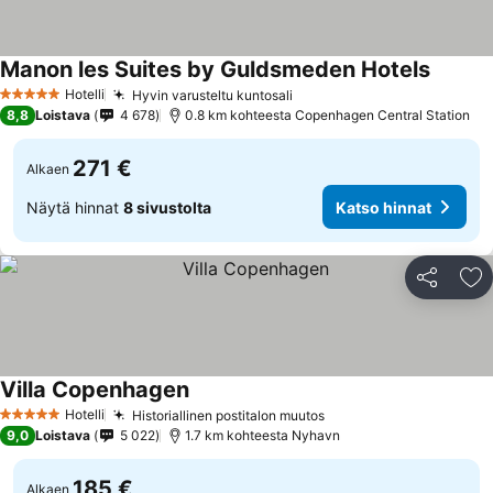
Manon les Suites by Guldsmeden Hotels
Hotelli
Hyvin varusteltu kuntosali
5 Tähtiluokitus
8,8
Loistava
4 678
0.8 km kohteesta Copenhagen Central Station
271 €
Alkaen
Näytä hinnat
8 sivustolta
Katso hinnat
Jaa
Li
Villa Copenhagen
Hotelli
Historiallinen postitalon muutos
5 Tähtiluokitus
9,0
Loistava
5 022
1.7 km kohteesta Nyhavn
185 €
Alkaen