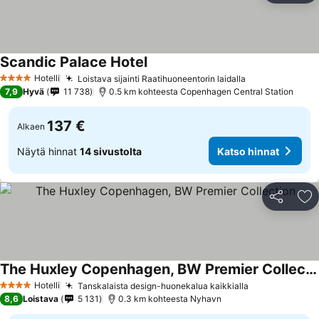
Scandic Palace Hotel
Hotelli
Loistava sijainti Raatihuoneentorin laidalla
4 Tähtiluokitus
7,9
Hyvä
11 738
0.5 km kohteesta Copenhagen Central Station
137 €
Alkaen
Näytä hinnat
14 sivustolta
Katso hinnat
Jaa
Li
The Huxley Copenhagen, BW Premier Collection
Hotelli
Tanskalaista design-huonekalua kaikkialla
4 Tähtiluokitus
8,6
Loistava
5 131
0.3 km kohteesta Nyhavn