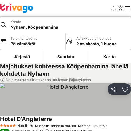
Suosikit
Kirjaud
Val
Kohde
Nyhavn, Kööpenhamina
Tulo-/lähtöpäivä
Asiakkaat ja huoneet
Päivämäärät
2 asiakasta, 1 huone
Järjestä
Suodata
Kartta
Majoitukset kohteessa Kööpenhamina lähellä
kohdetta Nyhavn
Näin maksut vaikuttavat hakutulosten järjestykseen
Jaa
Li
Hotel D'Angleterre
Hotelli
Michelin-tähdellä palkittu Marchal-ravintola
5 Tähtiluokitus