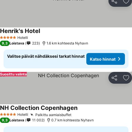
Jaa
Li
Henrik's Hotel
Hotelli
5 Tähtiluokitus
9,3
Loistava
223
1.6 km kohteesta Nyhavn
Valitse päivät nähdäksesi tarkat hinnat
Katso hinnat
Suosittu valinta
Jaa
Li
NH Collection Copenhagen
Hotelli
Palkittu aamiaisbuffet
5 Tähtiluokitus
9,3
Loistava
11 002
0.7 km kohteesta Nyhavn