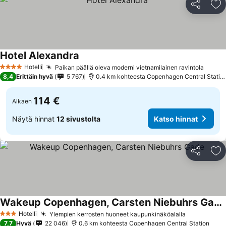
Jaa
Li
Hotel Alexandra
Hotelli
Paikan päällä oleva moderni vietnamilainen ravintola
4 Tähtiluokitus
8,4
Erittäin hyvä
5 767
0.4 km kohteesta Copenhagen Central Station
114 €
Alkaen
Näytä hinnat
12 sivustolta
Katso hinnat
Jaa
Li
Wakeup Copenhagen, Carsten Niebuhrs Gade
Hotelli
Ylempien kerrosten huoneet kaupunkinäköalalla
3 Tähtiluokitus
7,7
Hyvä
22 046
0.6 km kohteesta Copenhagen Central Station