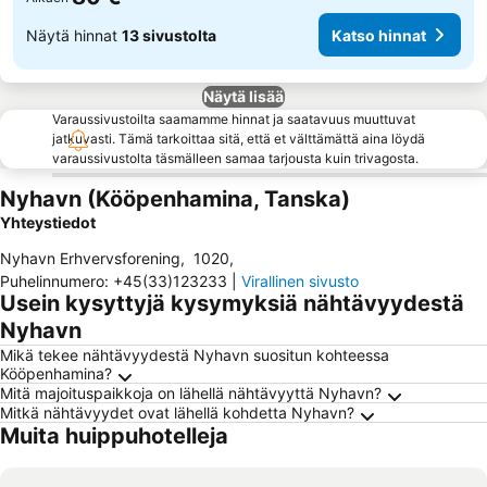
Näytä hinnat
13 sivustolta
Katso hinnat
Näytä lisää
Varaussivustoilta saamamme hinnat ja saatavuus muuttuvat
jatkuvasti. Tämä tarkoittaa sitä, että et välttämättä aina löydä
varaussivustolta täsmälleen samaa tarjousta kuin trivagosta.
Nyhavn (Kööpenhamina, Tanska)
Yhteystiedot
Nyhavn Erhvervsforening
,
1020
,
Puhelinnumero
:
+45(33)123233
|
Virallinen sivusto
Usein kysyttyjä kysymyksiä nähtävyydestä
Nyhavn
Mikä tekee nähtävyydestä Nyhavn suositun kohteessa
Kööpenhamina?
Mitä majoituspaikkoja on lähellä nähtävyyttä Nyhavn?
Mitkä nähtävyydet ovat lähellä kohdetta Nyhavn?
Muita huippuhotelleja