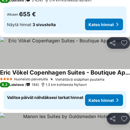
9,3
Loistava
3 424
0.4 km kohteesta Nyhavn
655 €
Alkaen
Näytä hinnat
3 sivustolta
Katso hinnat
Jaa
Li
Eric Vökel Copenhagen Suites - Boutique Apartments
Huoneisto palveluilla
Viehättävä sisäpihan puutarha
4 Tähtiluokitus
9,2
Loistava
184
1.3 km kohteesta Nyhavn
Valitse päivät nähdäksesi tarkat hinnat
Katso hinnat
Jaa
Li