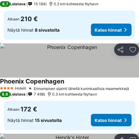
4 Tähtiluokitus
8,7
Loistava
15 184
0.2 km kohteesta Nyhavn
210 €
Alkaen
Näytä hinnat
8 sivustolta
Katso hinnat
Jaa
Li
Phoenix Copenhagen
Hotelli
Erinomainen sijainti lähellä kuninkaallisia maamerkkejä
4 Tähtiluokitus
8,6
Loistava
7 498
0.3 km kohteesta Nyhavn
172 €
Alkaen
Näytä hinnat
15 sivustolta
Katso hinnat