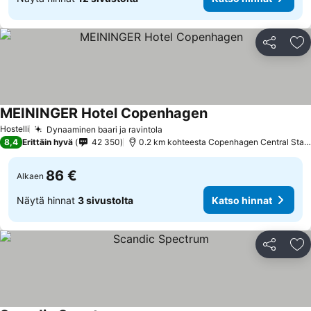
Jaa
Li
MEININGER Hotel Copenhagen
Hostelli
Dynaaminen baari ja ravintola
8,4
Erittäin hyvä
42 350
0.2 km kohteesta Copenhagen Central Station
86 €
Alkaen
Näytä hinnat
3 sivustolta
Katso hinnat
Jaa
Li