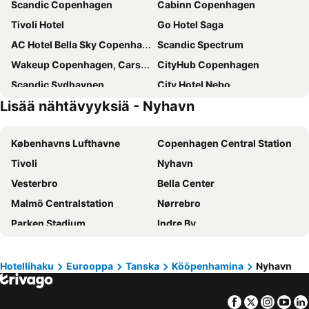
Scandic Copenhagen
Cabinn Copenhagen
Tivoli Hotel
Go Hotel Saga
AC Hotel Bella Sky Copenhagen
Scandic Spectrum
Wakeup Copenhagen, Carsten Niebuhrs Gade
CityHub Copenhagen
Scandic Sydhavnen
City Hotel Nebo
Lisää nähtävyyksiä - Nyhavn
Copenhagen Island
Scandic Webers
Annex Copenhagen
Copenhagen Go Hotel
Københavns Lufthavne
Copenhagen Central Station
Hotel Alexandra
Cabinn City
Tivoli
Nyhavn
Scandic Palace Hotel
Scandic Falkoner
Vesterbro
Bella Center
Scandic Sluseholmen
Cabinn Metro
Malmö Centralstation
Nørrebro
The Square
Absalon Hotel
Parken Stadium
Indre By
Wakeup Copenhagen Borgergade
Hotel Mayfair
Nørreport station
Malmö Centrum
Wakeup Copenhagen - Bernstorffsgade
Go Hotel Ansgar
Kongens Nytorv
Østerbro
Savoy Hotel
Ascot Hotel
Hotellihaku
Eurooppa
Tanska
Kööpenhamina
Nyhavn
Amager Centret
Rådhuspladsen
Scandic Kødbyen
Villa Copenhagen
Facebook
Twitter
Insta
Yo
Ørestad
Frederiksberg
a&o København Sydhavn
Hotel Axel Guldsmeden