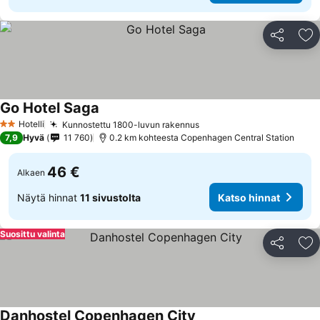
Jaa
Li
Go Hotel Saga
Hotelli
Kunnostettu 1800-luvun rakennus
2 Tähtiluokitus
7,9
Hyvä
11 760
0.2 km kohteesta Copenhagen Central Station
46 €
Alkaen
Näytä hinnat
11 sivustolta
Katso hinnat
Suosittu valinta
Jaa
Li
Danhostel Copenhagen City