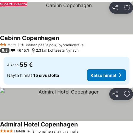
Suosittu valinta
Jaa
Li
Cabinn Copenhagen
Hotelli
Paikan päällä polkupyörävuokraus
2 Tähtiluokitus
6,8
46 157
2.3 km kohteesta Nyhavn
55 €
Alkaen
Näytä hinnat
15 sivustolta
Katso hinnat
Jaa
Li
Admiral Hotel Copenhagen
Hotelli
Erinomainen sijainti rannalla