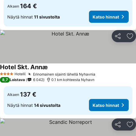
164 €
Alkaen
Näytä hinnat
11 sivustolta
Katso hinnat
Jaa
Li
Hotel Skt. Annæ
Hotelli
Erinomainen sijainti lähellä Nyhavnia
4 Tähtiluokitus
8,7
Loistava
6 042
0.1 km kohteesta Nyhavn
137 €
Alkaen
Näytä hinnat
14 sivustolta
Katso hinnat
Jaa
Li