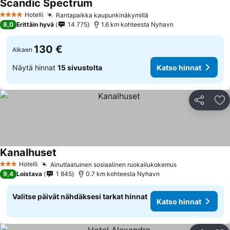
Scandic Spectrum
Hotelli
Rantapaikka kaupunkinäkymillä
4 Tähtiluokitus
8,0
Erittäin hyvä
14 775
1.6 km kohteesta Nyhavn
130 €
Alkaen
Näytä hinnat
15 sivustolta
Katso hinnat
Jaa
Li
Kanalhuset
Hotelli
Ainutlaatuinen sosiaalinen ruokailukokemus
3 Tähtiluokitus
9,4
Loistava
1 845
0.7 km kohteesta Nyhavn
Valitse päivät nähdäksesi tarkat hinnat
Katso hinnat