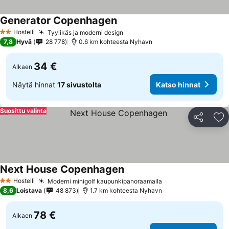
Generator Copenhagen
Hostelli
Tyylikäs ja moderni design
2 Tähtiluokitus
7,8
Hyvä
28 778
0.6 km kohteesta Nyhavn
34 €
Alkaen
Näytä hinnat
17 sivustolta
Katso hinnat
Suosittu valinta
Jaa
Li
Next House Copenhagen
Hostelli
Moderni minigolf kaupunkipanoraamalla
2 Tähtiluokitus
8,6
Loistava
48 873
1.7 km kohteesta Nyhavn
78 €
Alkaen