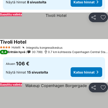
Näytä hinnat
8 sivustolta
Katso hinnat
Suosittu valinta
Jaa
Li
Tivoli Hotel
Hotelli
Integroitu kongressikeskus
4 Tähtiluokitus
8,4
Erittäin hyvä
30 799
0.7 km kohteesta Copenhagen Central Station
106 €
Alkaen
Näytä hinnat
15 sivustolta
Katso hinnat
Suosittu valinta
Jaa
Li