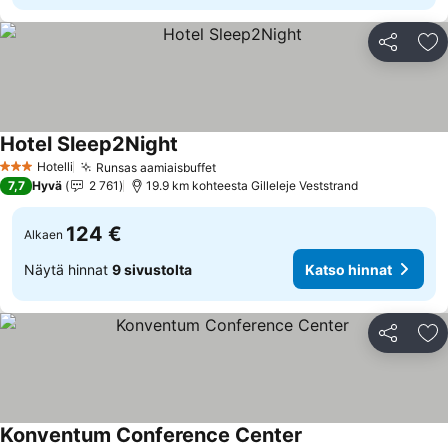
Jaa
Li
Hotel Sleep2Night
Hotelli
Runsas aamiaisbuffet
3 Tähtiluokitus
7,7
Hyvä
2 761
19.9 km kohteesta Gilleleje Veststrand
124 €
Alkaen
Näytä hinnat
9 sivustolta
Katso hinnat
Jaa
Li
Konventum Conference Center