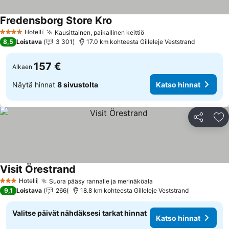
Fredensborg Store Kro
Hotelli
Kausittainen, paikallinen keittiö
4 Tähtiluokitus
8,5
Loistava
3 301
17.0 km kohteesta Gilleleje Veststrand
157 €
Alkaen
Näytä hinnat
8 sivustolta
Katso hinnat
Jaa
Li
Visit Örestrand
Hotelli
Suora pääsy rannalle ja merinäköala
3 Tähtiluokitus
9,1
Loistava
266
18.8 km kohteesta Gilleleje Veststrand
Valitse päivät nähdäksesi tarkat hinnat
Katso hinnat