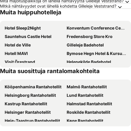
Mitä majoituspaikkoja on lähellä nähtävyyttä Gilleleje Veststrand?
Mitkä nähtävyydet ovat lähellä kohdetta Gilleleje Veststrand?
Muita huippuhotelleja
Hotel Sleep2Night
Konventum Conference Center
Sauntehus Castle Hotel
Fredensborg Store Kro
Hotel de Ville
Gilleleje Badehotel
Hotell MAVI
Bymose Hegn Hotel & Kursuscenter
Visit Örestrand
Helenekilde Badehotel
Muita suosittuja rantalomakohteita
Fridas Hotell
Köpmans Boutique Hotel & Bistro
Hotel Villa Strand
Nordic Park
Kööpenhamina Rantahotellit
Malmö Rantahotellit
Gilbjerg Strandhotel
Helsingborg Rantahotellit
Lund Rantahotellit
Kastrup Rantahotellit
Halmstad Rantahotellit
Helsingør Rantahotellit
Roskilde Rantahotellit
Høje-Taastrup Rantahotellit
Køge Rantahotellit
Glostrup Rantahotellit
Ishøj Rantahotellit