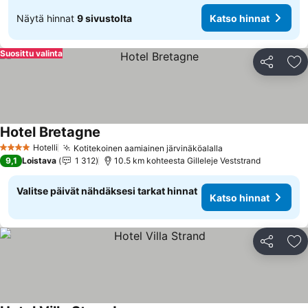
Näytä hinnat
9 sivustolta
Katso hinnat
Suosittu valinta
Jaa
Li
Hotel Bretagne
Hotelli
Kotitekoinen aamiainen järvinäköalalla
4 Tähtiluokitus
9,1
Loistava
1 312
10.5 km kohteesta Gilleleje Veststrand
Valitse päivät nähdäksesi tarkat hinnat
Katso hinnat
Jaa
Li