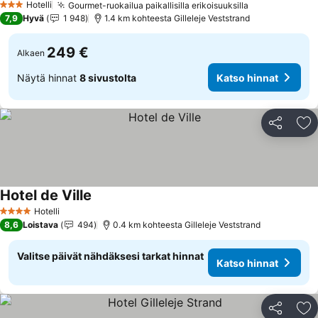
Hotelli
Gourmet-ruokailua paikallisilla erikoisuuksilla
3 Tähtiluokitus
7,9
Hyvä
1 948
1.4 km kohteesta Gilleleje Veststrand
249 €
Alkaen
Näytä hinnat
8 sivustolta
Katso hinnat
Jaa
Li
Hotel de Ville
Hotelli
4 Tähtiluokitus
8,6
Loistava
494
0.4 km kohteesta Gilleleje Veststrand
Valitse päivät nähdäksesi tarkat hinnat
Katso hinnat
Jaa
Li