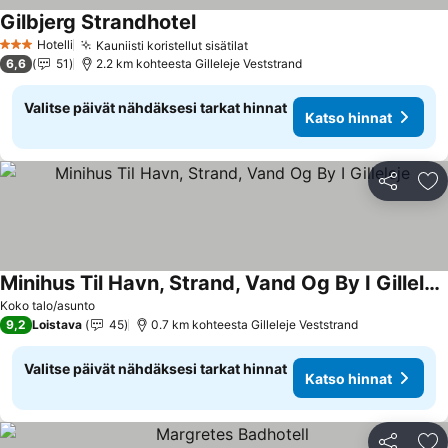
Gilbjerg Strandhotel
Hotelli
Kauniisti koristellut sisätilat
3 Tähtiluokitus
6,6
51
2.2 km kohteesta Gilleleje Veststrand
Valitse päivät nähdäksesi tarkat hinnat
Katso hinnat
Jaa
Li
Minihus Til Havn, Strand, Vand Og By I Gilleleje
Koko talo/asunto
9,2
Loistava
45
0.7 km kohteesta Gilleleje Veststrand
Valitse päivät nähdäksesi tarkat hinnat
Katso hinnat