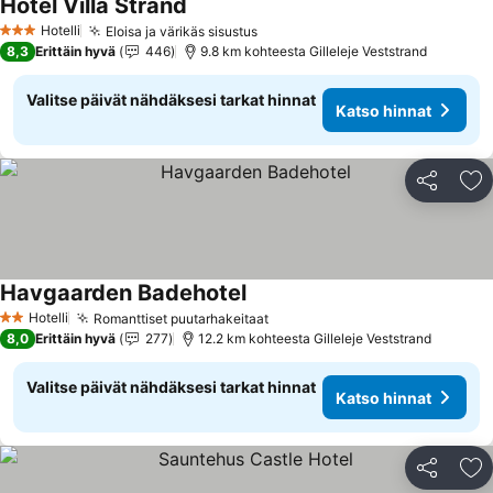
Hotel Villa Strand
Hotelli
Eloisa ja värikäs sisustus
3 Tähtiluokitus
8,3
Erittäin hyvä
446
9.8 km kohteesta Gilleleje Veststrand
Valitse päivät nähdäksesi tarkat hinnat
Katso hinnat
Jaa
Li
Havgaarden Badehotel
Hotelli
Romanttiset puutarhakeitaat
2 Tähtiluokitus
8,0
Erittäin hyvä
277
12.2 km kohteesta Gilleleje Veststrand
Valitse päivät nähdäksesi tarkat hinnat
Katso hinnat
Jaa
Li