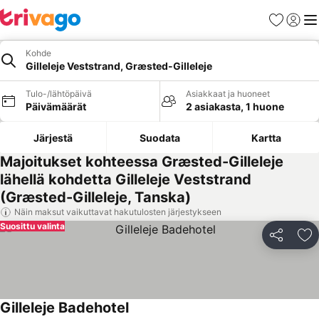
Suosikit
Kirjaud
Val
Kohde
Gilleleje Veststrand, Græsted-Gilleleje
Tulo-/lähtöpäivä
Asiakkaat ja huoneet
Päivämäärät
2 asiakasta, 1 huone
Järjestä
Suodata
Kartta
Majoitukset kohteessa Græsted-Gilleleje
lähellä kohdetta Gilleleje Veststrand
(Græsted-Gilleleje, Tanska)
Näin maksut vaikuttavat hakutulosten järjestykseen
Suosittu valinta
Jaa
Li
Gilleleje Badehotel