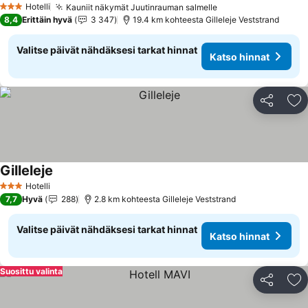
Hotelli
Kauniit näkymät Juutinrauman salmelle
3 Tähtiluokitus
8,4
Erittäin hyvä
3 347
19.4 km kohteesta Gilleleje Veststrand
Valitse päivät nähdäksesi tarkat hinnat
Katso hinnat
Jaa
Li
Gilleleje
Hotelli
3 Tähtiluokitus
7,7
Hyvä
288
2.8 km kohteesta Gilleleje Veststrand
Valitse päivät nähdäksesi tarkat hinnat
Katso hinnat
Suosittu valinta
Jaa
Li