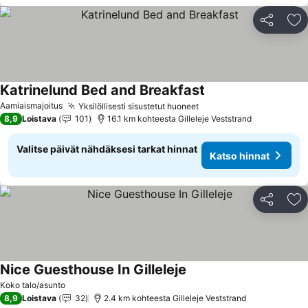
Jaa
Li
Katrinelund Bed and Breakfast
Aamiaismajoitus
Yksilöllisesti sisustetut huoneet
8,9
Loistava
101
16.1 km kohteesta Gilleleje Veststrand
Valitse päivät nähdäksesi tarkat hinnat
Katso hinnat
Jaa
Li
Nice Guesthouse In Gilleleje
Koko talo/asunto
8,9
Loistava
32
2.4 km kohteesta Gilleleje Veststrand