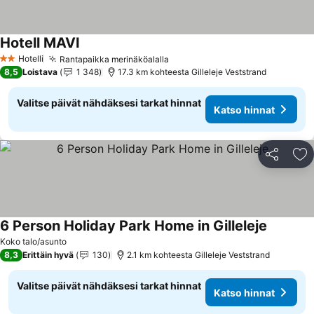
Hotell MAVI
Hotelli
Rantapaikka merinäköalalla
2 Tähtiluokitus
8,5
Loistava
1 348
17.3 km kohteesta Gilleleje Veststrand
Valitse päivät nähdäksesi tarkat hinnat
Katso hinnat
Jaa
Li
6 Person Holiday Park Home in Gilleleje
Koko talo/asunto
8,3
Erittäin hyvä
130
2.1 km kohteesta Gilleleje Veststrand
Valitse päivät nähdäksesi tarkat hinnat
Katso hinnat