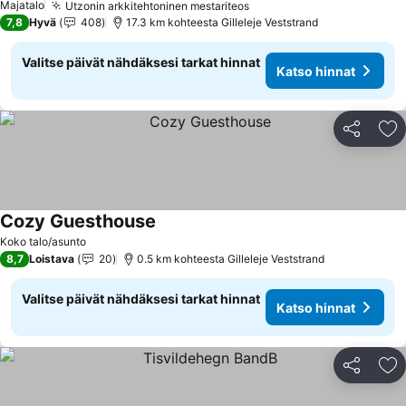
Majatalo
Utzonin arkkitehtoninen mestariteos
7,8
Hyvä
408
17.3 km kohteesta Gilleleje Veststrand
Valitse päivät nähdäksesi tarkat hinnat
Katso hinnat
Jaa
Li
Cozy Guesthouse
Koko talo/asunto
8,7
Loistava
20
0.5 km kohteesta Gilleleje Veststrand
Valitse päivät nähdäksesi tarkat hinnat
Katso hinnat
Jaa
Li