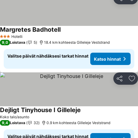
Jaa
Li
Margretes Badhotell
Hotelli
3 Tähtiluokitus
9,0
Loistava
5
18.4 km kohteesta Gilleleje Veststrand
Valitse päivät nähdäksesi tarkat hinnat
Katso hinnat
Jaa
Li
Dejligt Tinyhouse I Gilleleje
Koko talo/asunto
9,4
Loistava
32
0.9 km kohteesta Gilleleje Veststrand
Valitse päivät nähdäksesi tarkat hinnat