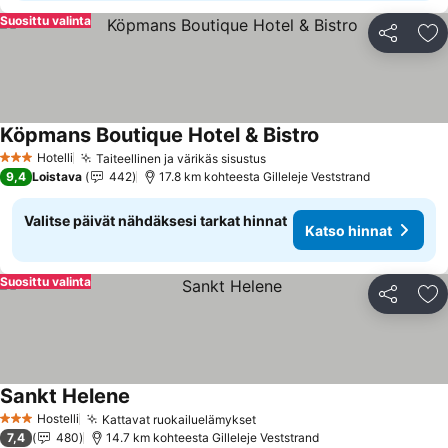
Suosittu valinta
Jaa
Li
Köpmans Boutique Hotel & Bistro
Hotelli
Taiteellinen ja värikäs sisustus
3 Tähtiluokitus
9,4
Loistava
442
17.8 km kohteesta Gilleleje Veststrand
Valitse päivät nähdäksesi tarkat hinnat
Katso hinnat
Suosittu valinta
Jaa
Li
Sankt Helene
Hostelli
Kattavat ruokailuelämykset
3 Tähtiluokitus
7,4
480
14.7 km kohteesta Gilleleje Veststrand