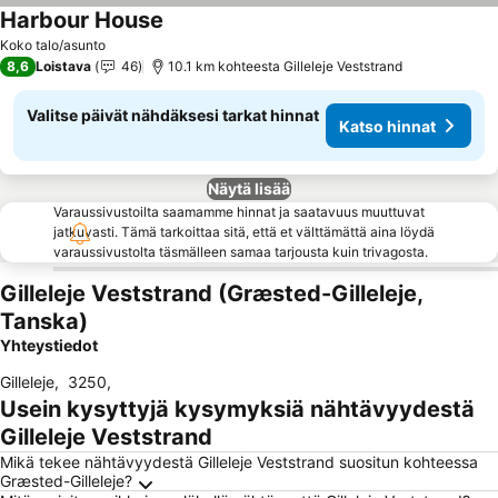
Harbour House
Koko talo/asunto
8,6
Loistava
46
10.1 km kohteesta Gilleleje Veststrand
Valitse päivät nähdäksesi tarkat hinnat
Katso hinnat
Näytä lisää
Varaussivustoilta saamamme hinnat ja saatavuus muuttuvat
jatkuvasti. Tämä tarkoittaa sitä, että et välttämättä aina löydä
varaussivustolta täsmälleen samaa tarjousta kuin trivagosta.
Gilleleje Veststrand (Græsted-Gilleleje,
Tanska)
Yhteystiedot
Gilleleje
,
3250
,
Usein kysyttyjä kysymyksiä nähtävyydestä
Gilleleje Veststrand
Mikä tekee nähtävyydestä Gilleleje Veststrand suositun kohteessa
Græsted-Gilleleje?