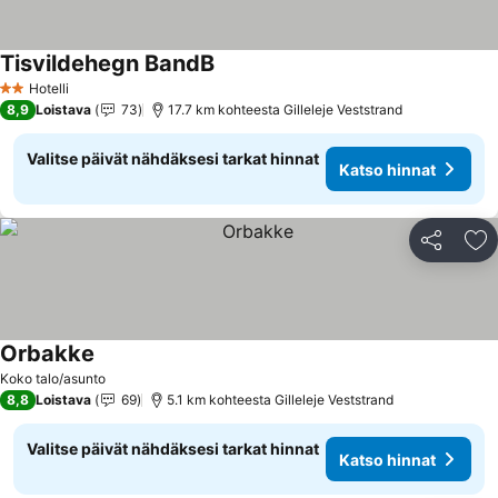
Tisvildehegn BandB
Hotelli
2 Tähtiluokitus
8,9
Loistava
73
17.7 km kohteesta Gilleleje Veststrand
Valitse päivät nähdäksesi tarkat hinnat
Katso hinnat
Jaa
Li
Orbakke
Koko talo/asunto
8,8
Loistava
69
5.1 km kohteesta Gilleleje Veststrand
Valitse päivät nähdäksesi tarkat hinnat
Katso hinnat