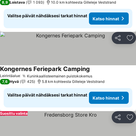
8,9
Loistava
1 093
10.0 km kohteesta Gilleleje Veststrand
Valitse päivät nähdäksesi tarkat hinnat
Katso hinnat
Jaa
Li
Kongernes Feriepark Camping
Leirintäalue
Kuninkaallisteemainen puistokokemus
7,6
Hyvä
425
5.8 km kohteesta Gilleleje Veststrand
Valitse päivät nähdäksesi tarkat hinnat
Katso hinnat
Suosittu valinta
Jaa
Li