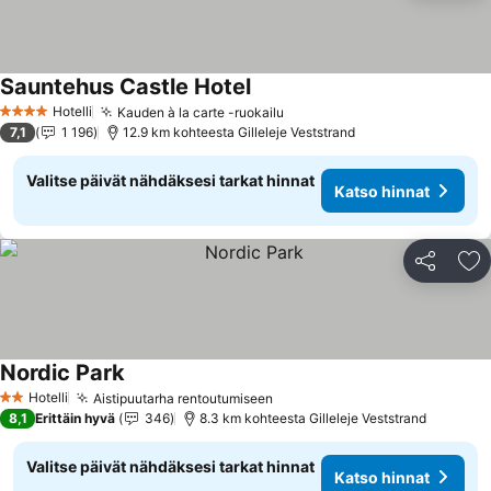
Sauntehus Castle Hotel
Hotelli
Kauden à la carte -ruokailu
4 Tähtiluokitus
7,1
1 196
12.9 km kohteesta Gilleleje Veststrand
Valitse päivät nähdäksesi tarkat hinnat
Katso hinnat
Jaa
Li
Nordic Park
Hotelli
Aistipuutarha rentoutumiseen
2 Tähtiluokitus
8,1
Erittäin hyvä
346
8.3 km kohteesta Gilleleje Veststrand
Valitse päivät nähdäksesi tarkat hinnat
Katso hinnat