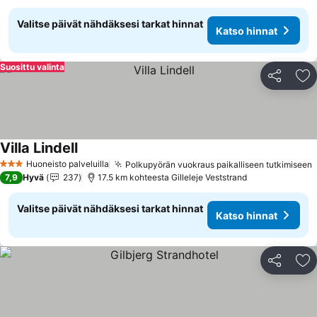
Valitse päivät nähdäksesi tarkat hinnat
Katso hinnat
Suosittu valinta
Jaa
Li
Villa Lindell
Huoneisto palveluilla
Polkupyörän vuokraus paikalliseen tutkimiseen
3 Tähtiluokitus
7,9
Hyvä
237
17.5 km kohteesta Gilleleje Veststrand
Valitse päivät nähdäksesi tarkat hinnat
Katso hinnat
Jaa
Li