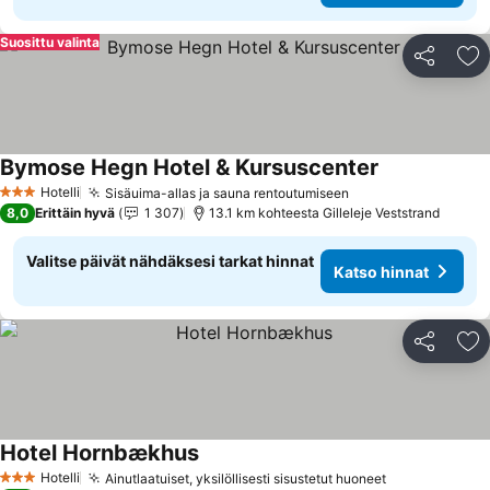
Suosittu valinta
Jaa
Li
Bymose Hegn Hotel & Kursuscenter
Hotelli
Sisäuima-allas ja sauna rentoutumiseen
3 Tähtiluokitus
8,0
Erittäin hyvä
1 307
13.1 km kohteesta Gilleleje Veststrand
Valitse päivät nähdäksesi tarkat hinnat
Katso hinnat
Jaa
Li
Hotel Hornbækhus
Hotelli
Ainutlaatuiset, yksilöllisesti sisustetut huoneet
3 Tähtiluokitus