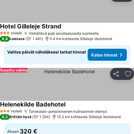
Hotel Gilleleje Strand
Hotelli
Viehättävä pubi ainutlaatuisella luonteella
3 Tähtiluokitus
8,8
Loistava
1 481
0.4 km kohteesta Gilleleje Veststrand
Valitse päivät nähdäksesi tarkat hinnat
Katso hinnat
Suosittu valinta
Jaa
Li
Helenekilde Badehotel
Hotelli
Tanskalais-pohjoismainen kulinaarinen elämys
3 Tähtiluokitus
8,3
Erittäin hyvä
1 294
15.3 km kohteesta Gilleleje Veststrand
320 €
Alkaen