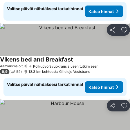
Valitse päivät nähdäksesi tarkat hinnat
Katso hinnat
Jaa
Li
Vikens bed and Breakfast
Aamiaismajoitus
Polkupyörävuokraus alueen tutkimiseen
6,9
54
18.3 km kohteesta Gilleleje Veststrand
Valitse päivät nähdäksesi tarkat hinnat
Katso hinnat
Jaa
Li