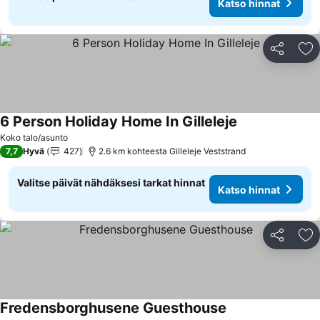
Katso hinnat
Jaa
Li
6 Person Holiday Home In Gilleleje
Koko talo/asunto
7,7
Hyvä
427
2.6 km kohteesta Gilleleje Veststrand
Valitse päivät nähdäksesi tarkat hinnat
Katso hinnat
Jaa
Li
Fredensborghusene Guesthouse