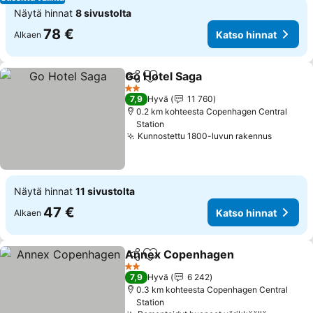
Näytä hinnat
8 sivustolta
78 €
Katso hinnat
Alkaen
Go Hotel Saga
Jaa
Lisää suosikkeihin
Katso hinnat
2 Tähtiluokitus
7,9
Hyvä
11 760
0.2 km kohteesta Copenhagen Central
Station
Kunnostettu 1800-luvun rakennus
Katso h
Näytä hinnat
11 sivustolta
47 €
Katso hinnat
Alkaen
Annex Copenhagen
Jaa
Lisää suosikkeihin
Katso 
2 Tähtiluokitus
7,9
Hyvä
6 242
0.3 km kohteesta Copenhagen Central
Station