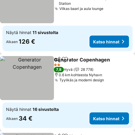
Station
Vilkas baari ja aula lounge
Katso hinnat
Näytä hinnat
11 sivustolta
126 €
Katso hinnat
Alkaen
Generator Copenhagen
Jaa
Lisää suosikkeihin
Ka
2 Tähtiluokitus
7,8
Hyvä
28 778
0.6 km kohteesta Nyhavn
Tyylikäs ja moderni design
Katso hinnat
Näytä hinnat
16 sivustolta
34 €
Katso hinnat
Alkaen