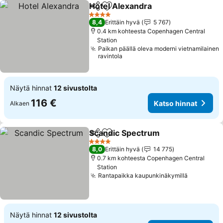
Hotel Alexandra
Jaa
Lisää suosikkeihin
Katso hinn
4 Tähtiluokitus
8,4
Erittäin hyvä
5 767
0.4 km kohteesta Copenhagen Central
Station
Paikan päällä oleva moderni vietnamilainen
ravintola
Näytä hinnat
12 sivustolta
116 €
Katso hinnat
Alkaen
Scandic Spectrum
Jaa
Lisää suosikkeihin
Katso hi
4 Tähtiluokitus
8,0
Erittäin hyvä
14 775
0.7 km kohteesta Copenhagen Central
Station
Rantapaikka kaupunkinäkymillä
Katso hin
Näytä hinnat
12 sivustolta