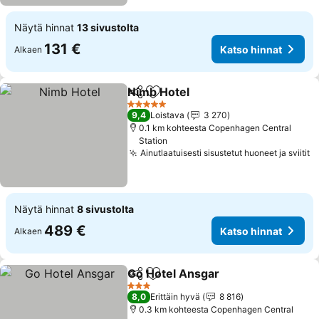
Näytä hinnat
13 sivustolta
131 €
Katso hinnat
Alkaen
Nimb Hotel
Jaa
Lisää suosikkeihin
Katso hinnat
5 Tähtiluokitus
9,4
Loistava
3 270
0.1 km kohteesta Copenhagen Central
Station
Ainutlaatuisesti sisustetut huoneet ja sviitit
K
Näytä hinnat
8 sivustolta
489 €
Katso hinnat
Alkaen
Go Hotel Ansgar
Jaa
Lisää suosikkeihin
Katso hin
3 Tähtiluokitus
8,0
Erittäin hyvä
8 816
0.3 km kohteesta Copenhagen Central