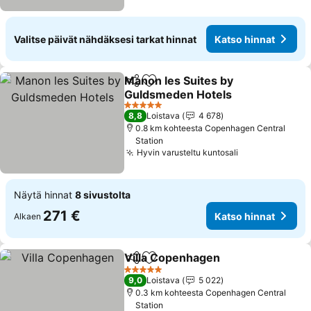
Valitse päivät nähdäksesi tarkat hinnat
Katso hinnat
Manon les Suites by
Jaa
Lisää suosikkeihin
Guldsmeden Hotels
Katso hinnat
5 Tähtiluokitus
8,8
Loistava
4 678
0.8 km kohteesta Copenhagen Central
Station
Hyvin varusteltu kuntosali
Katso hinnat
Näytä hinnat
8 sivustolta
271 €
Katso hinnat
Alkaen
Villa Copenhagen
Jaa
Lisää suosikkeihin
Katso hi
5 Tähtiluokitus
9,0
Loistava
5 022
0.3 km kohteesta Copenhagen Central
Station