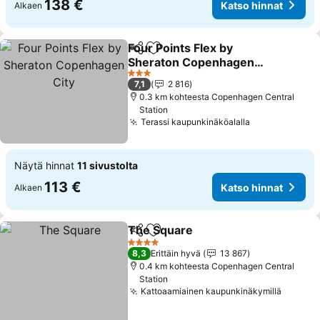
138 €
Katso hinnat
Alkaen
Four Points Flex by
Jaa
Lisää suosikkeihin
Sheraton Copenhagen
City
Katso hinnat
3 Tähtiluokitus
7,1
2 816
0.3 km kohteesta Copenhagen Central
Station
Terassi kaupunkinäköalalla
Katso hinnat
Näytä hinnat
11 sivustolta
113 €
Katso hinnat
Alkaen
The Square
Jaa
Lisää suosikkeihin
Katso hinnat
4 Tähtiluokitus
8,3
Erittäin hyvä
13 867
0.4 km kohteesta Copenhagen Central
Station
Kattoaamiainen kaupunkinäkymillä
Katso 