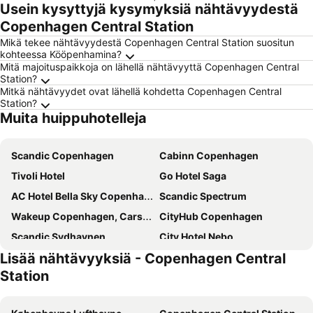
Usein kysyttyjä kysymyksiä nähtävyydestä
Copenhagen Central Station
Mikä tekee nähtävyydestä Copenhagen Central Station suositun
kohteessa Kööpenhamina?
Mitä majoituspaikkoja on lähellä nähtävyyttä Copenhagen Central
Station?
Mitkä nähtävyydet ovat lähellä kohdetta Copenhagen Central
Station?
Muita huippuhotelleja
Scandic Copenhagen
Cabinn Copenhagen
Tivoli Hotel
Go Hotel Saga
AC Hotel Bella Sky Copenhagen
Scandic Spectrum
Wakeup Copenhagen, Carsten Niebuhrs Gade
CityHub Copenhagen
Scandic Sydhavnen
City Hotel Nebo
Lisää nähtävyyksiä - Copenhagen Central
Copenhagen Island
Scandic Webers
Station
Annex Copenhagen
Copenhagen Go Hotel
Hotel Alexandra
Cabinn City