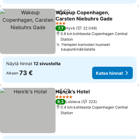
Wakeup Copenhagen,
Jaa
Lisää suosikkeihin
Carsten Niebuhrs Gade
Katso hinnat
3 Tähtiluokitus
7,7
Hyvä
22 046
0.6 km kohteesta Copenhagen Central
Station
Ylempien kerrosten huoneet
kaupunkinäköalalla
Näytä hinnat
12 sivustolta
73 €
Katso hinnat
Alkaen
Henrik's Hotel
Jaa
Lisää suosikkeihin
Katso hinnat
5 Tähtiluokitus
9,3
Loistava
223
0.4 km kohteesta Copenhagen Central
Station