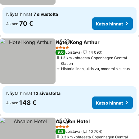
Näytä hinnat
7 sivustolta
70 €
Katso hinnat
Alkaen
Hotel Kong Arthur
Jaa
Lisää suosikkeihin
Katso hi
4 Tähtiluokitus
9,0
Loistava
14 090
1.3 km kohteesta Copenhagen Central
Station
Historiallinen julkisivu, moderni sisustus
Kat
Näytä hinnat
12 sivustolta
148 €
Katso hinnat
Alkaen
Absalon Hotel
Jaa
Lisää suosikkeihin
Katso hinnat
4 Tähtiluokitus
8,8
Loistava
10 704
0.3 km kohteesta Copenhagen Central