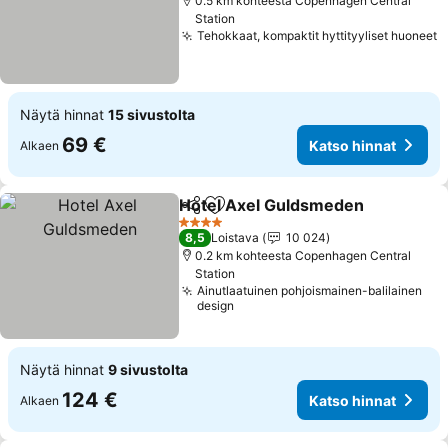
0.5 km kohteesta Copenhagen Central
Station
Tehokkaat, kompaktit hyttityyliset huoneet
K
Näytä hinnat
15 sivustolta
69 €
Katso hinnat
Alkaen
Hotel Axel Guldsmeden
Jaa
Lisää suosikkeihin
Ka
4 Tähtiluokitus
8,5
Loistava
10 024
0.2 km kohteesta Copenhagen Central
Station
Ainutlaatuinen pohjoismainen-balilainen
design
Näytä hinnat
9 sivustolta
124 €
Katso hinnat
Alkaen