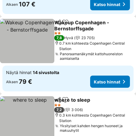
107 €
Katso hinnat
Alkaen
Wakeup Copenhagen -
Jaa
Lisää suosikkeihin
Bernstorffsgade
Katso hinnat
2 Tähtiluokitus
7,8
Hyvä
23 705
0.7 km kohteesta Copenhagen Central
Station
Panoraamanäkymät kattohuoneiston
aamiaiselta
Näytä hinnat
14 sivustolta
79 €
Katso hinnat
Alkaen
where to sleep
Jaa
Lisää suosikkeihin
Katso hinna
2 Tähtiluokitus
7,2
3 006
0.3 km kohteesta Copenhagen Central
Station
Yksityiset kahden hengen huoneet ja
makuuhytit