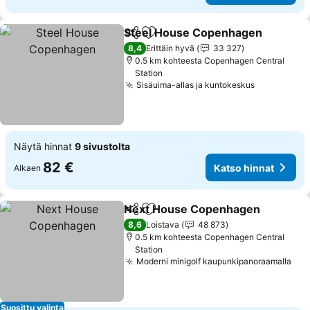
Steel House Copenhagen
Jaa
Lisää suosikkeihin
8,4
Erittäin hyvä
33 327
0.5 km kohteesta Copenhagen Central
Station
Sisäuima-allas ja kuntokeskus
Katso hinn
Näytä hinnat
9 sivustolta
82 €
Katso hinnat
Alkaen
Next House Copenhagen
Jaa
Lisää suosikkeihin
K
8,6
Loistava
48 873
0.5 km kohteesta Copenhagen Central
Station
Moderni minigolf kaupunkipanoraamalla
Kat
Suosittu valinta