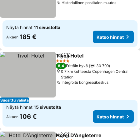
Historiallinen postitalon muutos
Katso hin
Näytä hinnat
11 sivustolta
185 €
Katso hinnat
Alkaen
Tivoli Hotel
Jaa
Lisää suosikkeihin
Katso hinnat
4 Tähtiluokitus
8,4
Erittäin hyvä
30 799
0.7 km kohteesta Copenhagen Central
Station
Integroitu kongressikeskus
Katso hinnat
Suosittu valinta
Näytä hinnat
15 sivustolta
106 €
Katso hinnat
Alkaen
Hotel D'Angleterre
Jaa
Lisää suosikkeihin
Katso h