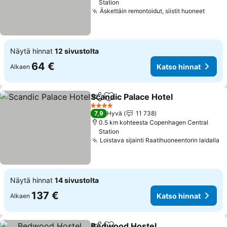
Station
Äskettäin remontoidut, siistit huoneet
Katso
Näytä hinnat
12 sivustolta
64 €
Katso hinnat
Alkaen
Scandic Palace Hotel
Jaa
Lisää suosikkeihin
Katso
4 Tähtiluokitus
7,9
Hyvä
11 738
0.5 km kohteesta Copenhagen Central
Station
Loistava sijainti Raatihuoneentorin laidalla
Ka
Näytä hinnat
14 sivustolta
137 €
Katso hinnat
Alkaen
Bedwood Hostel