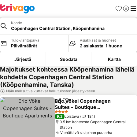
Suosikit
Kirjaud
Val
Kohde
Copenhagen Central Station, Kööpenhamina
Tulo-/lähtöpäivä
Asiakkaat ja huoneet
Päivämäärät
2 asiakasta, 1 huone
Järjestä
Suodata
Kartta
Majoitukset kohteessa Kööpenhamina lähellä
kohdetta Copenhagen Central Station
(Kööpenhamina, Tanska)
Näin maksut vaikuttavat hakutulosten järjestykseen
Eric Vökel Copenhagen
Jaa
Lisää suosikkeihin
Suites - Boutique
Apartments
Katso hinnat
4 Tähtiluokitus
9,2
Loistava
184
0.5 km kohteesta Copenhagen Central
Station
Viehättävä sisäpihan puutarha
Katso hinn