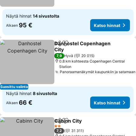
Näytä hinnat
14 sivustolta
95 €
Katso hinnat
Alkaen
Danhostel Copenhagen
Jaa
Lisää suosikkeihin
City
Katso hinnat
7,9
Hyvä
20 015
0.8 km kohteesta Copenhagen Central
Station
Panoraamanäkymät kaupunkiin ja satamaan
Suosittu valinta
Näytä hinnat
8 sivustolta
66 €
Katso hinnat
Alkaen
Cabinn City
Jaa
Lisää suosikkeihin
Katso hinnat
2 Tähtiluokitus
7,2
31 311