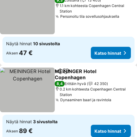
9,3
Loistava
13 405
1.1 km kohteesta Copenhagen Central
Station
Personoitu tila sovellusohjauksella
Katso h
Näytä hinnat
10 sivustolta
47 €
Katso hinnat
Alkaen
MEININGER Hotel
Jaa
Lisää suosikkeihin
Copenhagen
Katso hinnat
8,4
Erittäin hyvä
42 350
0.2 km kohteesta Copenhagen Central
Station
Dynaaminen baari ja ravintola
Katso hinn
Näytä hinnat
3 sivustolta
89 €
Katso hinnat
Alkaen