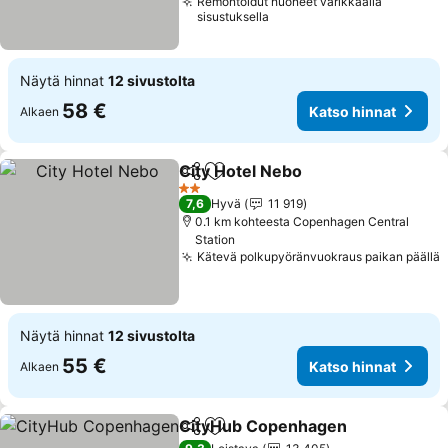
Remontoidut huoneet värikkäällä
sisustuksella
Näytä hinnat
12 sivustolta
58 €
Katso hinnat
Alkaen
City Hotel Nebo
Jaa
Lisää suosikkeihin
Katso hinn
2 Tähtiluokitus
7,6
Hyvä
11 919
0.1 km kohteesta Copenhagen Central
Station
Kätevä polkupyöränvuokraus paikan päällä
K
Näytä hinnat
12 sivustolta
55 €
Katso hinnat
Alkaen
CityHub Copenhagen
Jaa
Lisää suosikkeihin
Kats