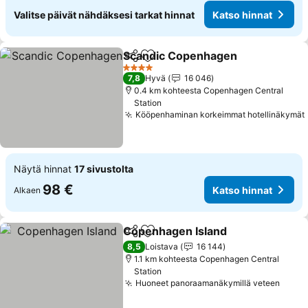
Valitse päivät nähdäksesi tarkat hinnat
Katso hinnat
Scandic Copenhagen
Jaa
Lisää suosikkeihin
Katso
4 Tähtiluokitus
7,8
Hyvä
16 046
0.4 km kohteesta Copenhagen Central
Station
Kööpenhaminan korkeimmat hotellinäkymät
Näytä hinnat
17 sivustolta
98 €
Katso hinnat
Alkaen
Copenhagen Island
Jaa
Lisää suosikkeihin
Katso 
8,5
Loistava
16 144
1.1 km kohteesta Copenhagen Central
Station
Huoneet panoraamanäkymillä veteen
Katso