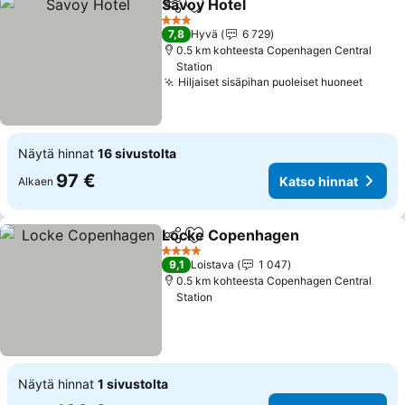
Savoy Hotel
Jaa
Lisää suosikkeihin
Katso hinnat
3 Tähtiluokitus
7,8
Hyvä
6 729
0.5 km kohteesta Copenhagen Central
Station
Hiljaiset sisäpihan puoleiset huoneet
Katso 
Näytä hinnat
16 sivustolta
97 €
Katso hinnat
Alkaen
Locke Copenhagen
Jaa
Lisää suosikkeihin
Katso 
4 Tähtiluokitus
9,1
Loistava
1 047
0.5 km kohteesta Copenhagen Central
Station
Näytä hinnat
1 sivustolta