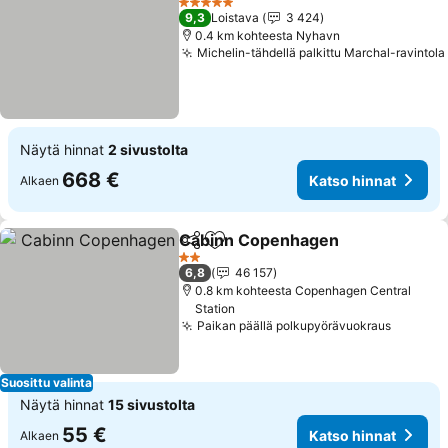
5 Tähtiluokitus
9,3
Loistava
3 424
0.4 km kohteesta Nyhavn
Michelin-tähdellä palkittu Marchal-ravintola
Näytä hinnat
2 sivustolta
668 €
Katso hinnat
Alkaen
Cabinn Copenhagen
Jaa
Lisää suosikkeihin
Katso
2 Tähtiluokitus
6,8
46 157
0.8 km kohteesta Copenhagen Central
Station
Paikan päällä polkupyörävuokraus
Katso h
Suosittu valinta
Näytä hinnat
15 sivustolta
55 €
Katso hinnat
Alkaen