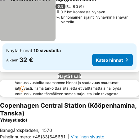
Jaa
Lisää suosikkeihin
Katso hin
6,5
6 391
0.2 km kohteesta Nyhavn
Erinomainen sijainti Nyhavnin kanavan
varrella
Näytä hinnat
10 sivustolta
32 €
Katso hinnat
Alkaen
Näytä lisää
Varaussivustoilta saamamme hinnat ja saatavuus muuttuvat
jatkuvasti. Tämä tarkoittaa sitä, että et välttämättä aina löydä
varaussivustolta täsmälleen samaa tarjousta kuin trivagosta.
Copenhagen Central Station (Kööpenhamina,
Tanska)
Yhteystiedot
Banegårdspladsen
,
1570
,
Puhelinnumero
:
+45(33)545681
|
Virallinen sivusto