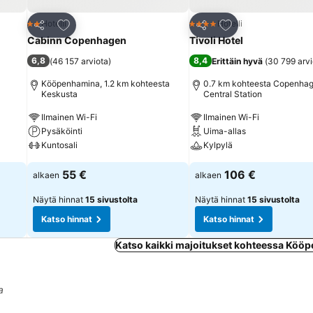
Lisää suosikkeihin
Lisää suosikkeihin
Hotelli
Hotelli
2 Tähtiluokitus
4 Tähtiluokitus
Jaa
Jaa
Cabinn Copenhagen
Tivoli Hotel
6,8
8,4
(
46 157 arviota
)
Erittäin hyvä
(
30 799 arvi
Kööpenhamina, 1.2 km kohteesta
0.7 km kohteesta Copenha
Keskusta
Central Station
Ilmainen Wi-Fi
Ilmainen Wi-Fi
Pysäköinti
Uima-allas
Kuntosali
Kylpylä
55 €
106 €
alkaen
alkaen
Näytä hinnat
15 sivustolta
Näytä hinnat
15 sivustolta
Katso hinnat
Katso hinnat
Katso kaikki majoitukset kohteessa Köö
a