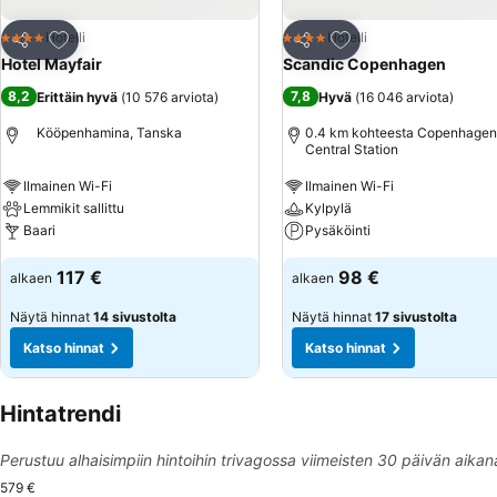
Lisää suosikkeihin
Lisää suosikkeihin
Hotelli
Hotelli
4 Tähtiluokitus
4 Tähtiluokitus
Jaa
Jaa
Hotel Mayfair
Scandic Copenhagen
8,2
7,8
Erittäin hyvä
(
10 576 arviota
)
Hyvä
(
16 046 arviota
)
Kööpenhamina, Tanska
0.4 km kohteesta Copenhagen
Central Station
Ilmainen Wi-Fi
Ilmainen Wi-Fi
Lemmikit sallittu
Kylpylä
Baari
Pysäköinti
117 €
98 €
alkaen
alkaen
Näytä hinnat
14 sivustolta
Näytä hinnat
17 sivustolta
Katso hinnat
Katso hinnat
Hintatrendi
Perustuu alhaisimpiin hintoihin trivagossa viimeisten 30 päivän aikan
579 €