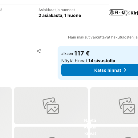
vä
Asiakkaat ja huoneet
FI · €
Kir
2 asiakasta, 1 huone
Näin maksut vaikuttavat hakutulosten jä
Lisää suosikkeihin
117 €
alkaen
Jaa
Näytä hinnat
14 sivustolta
Katso hinnat