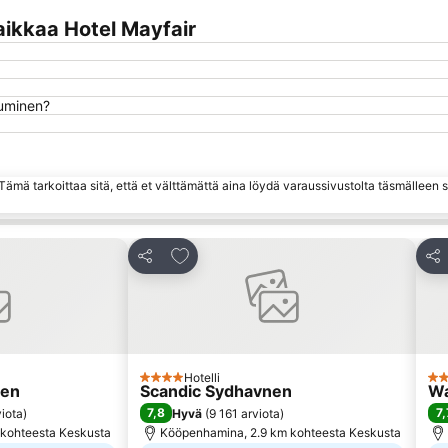
ikkaa Hotel Mayfair
tuminen?
ämä tarkoittaa sitä, että et välttämättä aina löydä varaussivustolta täsmälleen
hin
Lisää suosikkeihin
Jaa
Jaa
Hotelli
4 Tähtiluokitus
3 T
gen
Scandic Sydhavnen
Wa
7,8
7,
iota
)
Hyvä
(
9 161 arviota
)
 kohteesta Keskusta
Kööpenhamina, 2.9 km kohteesta Keskusta