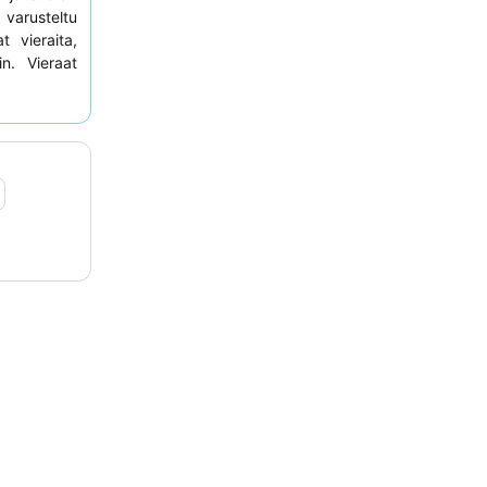
varusteltu
t vieraita,
n. Vieraat
kuntaa, ja
taan usein
elua varten
e
sisäpihan