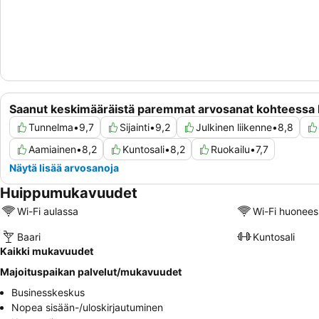
Saanut keskimääräistä paremmat arvosanat kohteess
Tunnelma
•
9,7
Sijainti
•
9,2
Julkinen liikenne
•
8,8
Aamiainen
•
8,2
Kuntosali
•
8,2
Ruokailu
•
7,7
Näytä lisää arvosanoja
Huippumukavuudet
Wi-Fi aulassa
Wi-Fi huonees
Baari
Kuntosali
Kaikki mukavuudet
Majoituspaikan palvelut/mukavuudet
Businesskeskus
Nopea sisään-/uloskirjautuminen