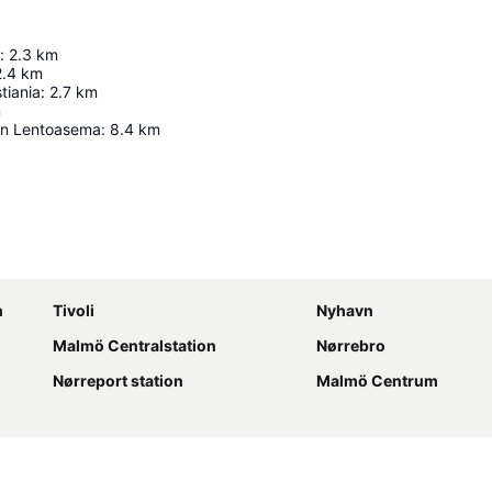
:
2.3
km
2.4
km
tiania
:
2.7
km
m
n Lentoasema
:
8.4
km
Laajenna kartta
n
Tivoli
Nyhavn
Malmö Centralstation
Nørrebro
Nørreport station
Malmö Centrum