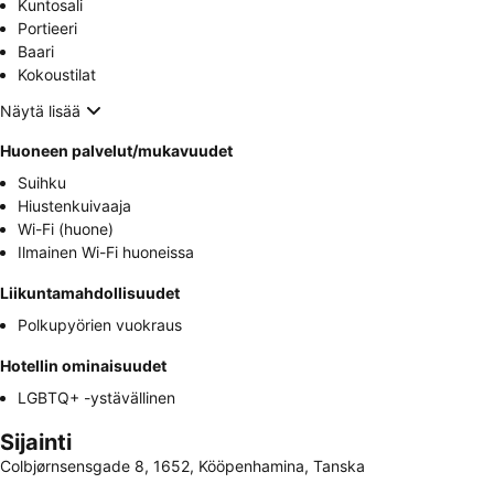
Kuntosali
Portieeri
Baari
Kokoustilat
Näytä lisää
Huoneen palvelut/mukavuudet
Suihku
Hiustenkuivaaja
Wi-Fi (huone)
Ilmainen Wi-Fi huoneissa
Liikuntamahdollisuudet
Polkupyörien vuokraus
Hotellin ominaisuudet
LGBTQ+ -ystävällinen
Sijainti
Colbjørnsensgade 8, 1652, Kööpenhamina, Tanska