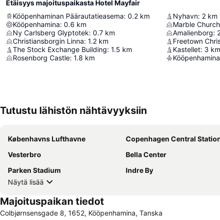
Etäisyys majoituspaikasta Hotel Mayfair
Kööpenhaminan Päärautatieasema
:
0.2
km
Nyhavn
:
2
km
Kööpenhamina
:
0.6
km
Marble Church
Ny Carlsberg Glyptotek
:
0.7
km
Amalienborg
:
Christiansborgin Linna
:
1.2
km
Freetown Chris
The Stock Exchange Building
:
1.5
km
Kastellet
:
3
k
Rosenborg Castle
:
1.8
km
Kööpenhamina
Tutustu lähistön nähtävyyksiin
Københavns Lufthavne
Copenhagen Central Statio
Vesterbro
Bella Center
Parken Stadium
Indre By
Näytä lisää
Majoituspaikan tiedot
Colbjørnsensgade 8, 1652, Kööpenhamina, Tanska