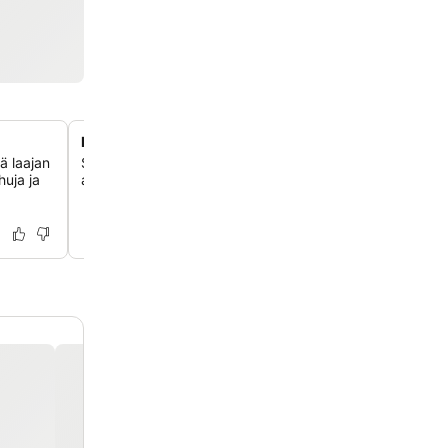
Personoitu viihde huoneessa
ää laajan
Suoratoista suosikkisisältöäsi suoraan taulutelevisioon 
huja ja
avulla, mikä tarjoaa personoidun ja modernin viihdekok