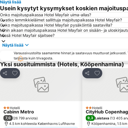
Näytä lisää
Usein kysytyt kysymykset koskien majoituspa
Onko majoituspaikassa Hotel Mayfair uima-allas?
Ovatko lemmikkieläimet sallittuja majoituspaikassa Hotel Mayfair?
Onko majoituspaikassa Hotel Mayfair pysäköintiä saatavilla?
Mihin aikaan majoituspaikassa Hotel Mayfair on sisään- ja uloskirjau
Missä Hotel Mayfair sijaitsee?
Näytä lisää
Varaussivustoilta saamamme hinnat ja saatavuus muuttuvat jatkuvasti. T
tarjousta kuin trivagosta.
Yksi suosituimmista (Hotels, Kööpenhamina)
Lisää suosikkeihin
Lisää suosikkei
Jaa
Jaa
Hotelli
Hotelli
2 Tähtiluokitus
2 Tähtiluokitus
Cabinn Metro
CityHub Copenha
7,0
9,3
(
26 799 arviota
)
Loistava
(
13 405 arv
4.5 km kohteesta Københavns Lufthavne
Kööpenhamina, 1.5 km