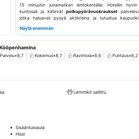
15 minuutin junamatkan lentokentälle. Hotellin hyvin 
kuntosali ja kätevät
polkupyörävuokraukset
palveleva
jotka haluavat pysyä aktiivisina ja tutustua kaupunkii
kehuvat jatkuvasti ystävällistä ja avuliasta henkilö
Näytä enemmän
poikkeuksellinen
aamiaisbuffet
on kohokohta, jota kuva
erinomaiseksi ja hintansa arvoiseksi. Rauhallisempaa olesk
kannattaa pyytää huonetta, josta on näkymä rauhallisell
a Kööpenhamina
puutarhaan
.
Palvelu
•
8,7
Kokemus
•
8,7
Ravintola
•
8,6
Puhtaus
•
8,2
sa
Lemmikit sallittu
Sisääntuloaula
Hissi