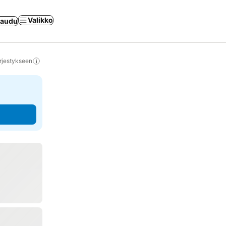
Valikko
jaudu
rjestykseen