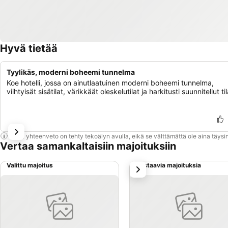
Hyvä tietää
Tyylikäs, moderni boheemi tunnelma
Koe hotelli, jossa on ainutlaatuinen moderni boheemi tunnelma,
viihtyisät sisätilat, värikkäät oleskelutilat ja harkitusti suunnitellut til
Tämä yhteenveto on tehty tekoälyn avulla, eikä se välttämättä ole aina täysin
Vertaa samankaltaisiin majoituksiin
Valittu majoitus
Vastaavia majoituksia
seuraava