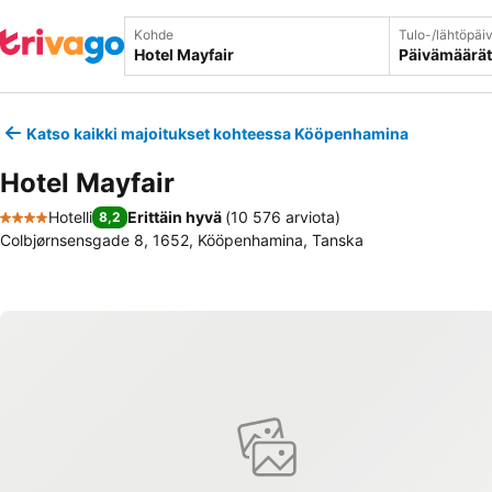
Kohde
Tulo-/lähtöpäi
Päivämäärät
Katso kaikki majoitukset kohteessa Kööpenhamina
Hotel Mayfair
Hotelli
Erittäin hyvä
(
10 576 arviota
)
8,2
4 Tähtiluokitus
Colbjørnsensgade 8, 1652, Kööpenhamina, Tanska