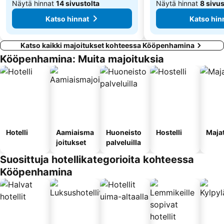
Näytä hinnat
14 sivustolta
Näytä hinnat
8 sivus
Katso hinnat
Katso hin
Katso kaikki majoitukset kohteessa Kööpenhamina
Kööpenhamina: Muita majoituksia
Hotelli
Aamiaisma
Huoneisto
Hostelli
Maja
joitukset
palveluilla
Suosittuja hotellikategorioita kohteessa
Kööpenhamina