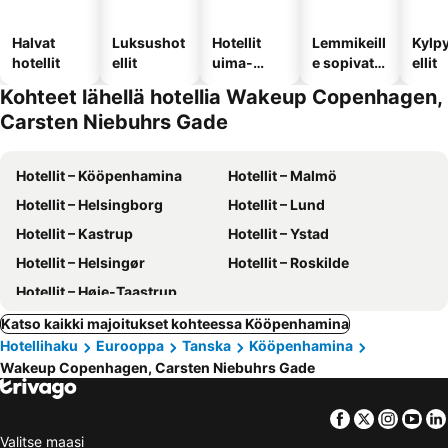
Halvat
Luksushot
Hotellit
Lemmikeill
Kylp
hotellit
ellit
uima-
e sopivat
ellit
altaalla
hotellit
Kohteet lähellä hotellia Wakeup Copenhagen,
Carsten Niebuhrs Gade
Hotellit – Kööpenhamina
Hotellit – Malmö
Hotellit – Helsingborg
Hotellit – Lund
Hotellit – Kastrup
Hotellit – Ystad
Hotellit – Helsingør
Hotellit – Roskilde
Hotellit – Høje-Taastrup
Katso kaikki majoitukset kohteessa Kööpenhamina
Hotellihaku
Eurooppa
Tanska
Kööpenhamina
Wakeup Copenhagen, Carsten Niebuhrs Gade
Facebook
Twitter
Insta
Yo
Valitse maasi