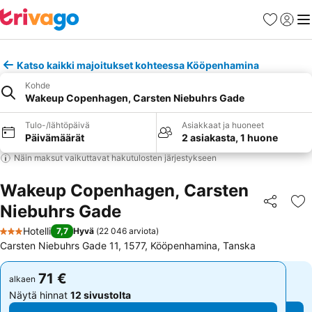
Suosikit
Kirjaud
Val
Katso kaikki majoitukset kohteessa Kööpenhamina
Kohde
Wakeup Copenhagen, Carsten Niebuhrs Gade
Tulo-/lähtöpäivä
Asiakkaat ja huoneet
Päivämäärät
2 asiakasta, 1 huone
Näin maksut vaikuttavat hakutulosten järjestykseen
Wakeup Copenhagen, Carsten
Niebuhrs Gade
Jaa
Li
Hotelli
7,7
Hyvä
(
22 046 arviota
)
3 Tähtiluokitus
Carsten Niebuhrs Gade 11, 1577, Kööpenhamina, Tanska
71 €
71 €
alkaen
alkaen
Näytä hinnat
12 sivustolta
Näytä hinnat
12 sivustolta