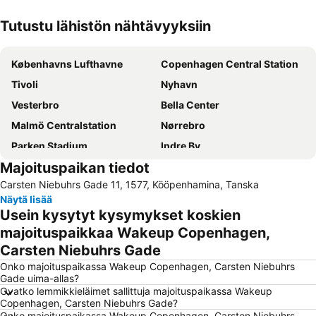
Tutustu lähistön nähtävyyksiin
Laajenna kartta
Københavns Lufthavne
Copenhagen Central Station
Tivoli
Nyhavn
Vesterbro
Bella Center
Malmö Centralstation
Nørrebro
Parken Stadium
Indre By
Majoituspaikan tiedot
Nørreport station
Malmö Centrum
Carsten Niebuhrs Gade 11, 1577, Kööpenhamina, Tanska
Kongens Nytorv
Østerbro
Näytä lisää
Amager Centret
Rådhuspladsen
Usein kysytyt kysymykset koskien
Ørestad
Frederiksberg
majoituspaikkaa Wakeup Copenhagen,
Carsten Niebuhrs Gade
Royal Copenhagen
Christianshavn
Onko majoituspaikassa Wakeup Copenhagen, Carsten Niebuhrs
Hornbæk Vest
Strøget
Gade uima-allas?
Snekkersten
Christiania
Ovatko lemmikkieläimet sallittuja majoituspaikassa Wakeup
Copenhagen, Carsten Niebuhrs Gade?
Copenhagen Port
Dansk jødisk museum
Onko majoituspaikassa Wakeup Copenhagen, Carsten Niebuhrs