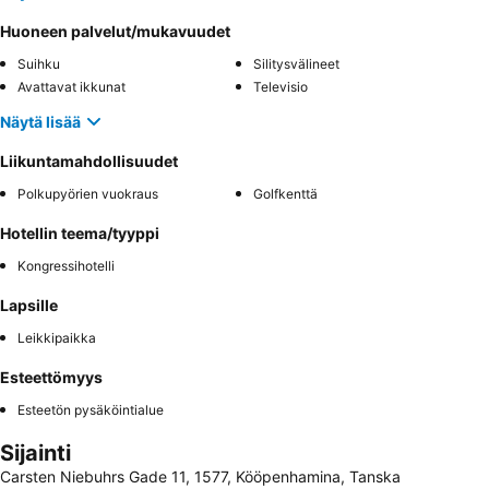
Huoneen palvelut/mukavuudet
Suihku
Silitysvälineet
Avattavat ikkunat
Televisio
Näytä lisää
Liikuntamahdollisuudet
Polkupyörien vuokraus
Golfkenttä
Hotellin teema/tyyppi
Kongressihotelli
Lapsille
Leikkipaikka
Esteettömyys
Esteetön pysäköintialue
Sijainti
Carsten Niebuhrs Gade 11, 1577, Kööpenhamina, Tanska