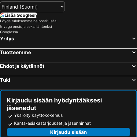
Lisää Googleen
Löydä tuloksemme helposti: lisää
trivago ensisijaiseksi lähteeksi
Googlessa.
Yritys
Tuotteemme
Ehdot ja käytännöt
Tuki
Kirjaudu sisään hyödyntääksesi
jäsenedut
Yksilöity käyttökokemus
Kanta-asiakastarjoukset ja jäsenhinnat
Kirjaudu sisään