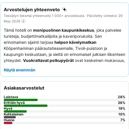
Arvostelujen yhteenveto
Tekoälyn tekemä yhteenveto 1 000+ arvostelusta · Päivitetty viimeksi: 29
May 2026
Tämä hotelli on
monipuolinen kaupunkikeskus
, joka palvelee
turisteja, budjettimatkailijoita ja kaveriporukoita. Sen
erinomainen sijainti tarjoaa
helpon kävelymatkan
Kööpenhaminan päärautatieasemalle, Tivoli-puistoon ja
kaupungin keskustaan, ja sieltä on erinomaiset julkisen liikenteen
yhteydet.
Vuokrattavat polkupyörät
ovat keskeinen mukavuus,
joka sopii täydellisesti kaupunkiin tutustumiseen. Asiakkaat
Näytä enemmän
kehuvat jatkuvasti
ystävällistä ja avuliasta henkilökuntaa
sekä
aamiaispöydän
laatua, joka sisältää luomuvaihtoehtoja. Jos
kaipaat rauhallisempaa kokemusta, harkitse huoneen
Asiakasarvostelut
pyytämistä puutarhan puolelta.
Loistava
28
%
Erittäin hyvä
36
%
Hyvä
19
%
Kohtalainen
10
%
Huono
7
%