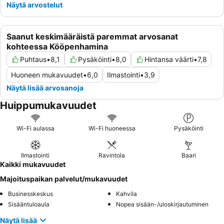
Näytä arvostelut
Saanut keskimääräistä paremmat arvosanat
kohteessa Kööpenhamina
Puhtaus
•
8,1
Pysäköinti
•
8,0
Hintansa väärti
•
7,8
Huoneen mukavuudet
•
6,0
Ilmastointi
•
3,9
Näytä lisää arvosanoja
Huippumukavuudet
Wi-Fi aulassa
Wi-Fi huoneessa
Pysäköinti
Ilmastointi
Ravintola
Baari
Kaikki mukavuudet
Majoituspaikan palvelut/mukavuudet
Businesskeskus
Kahvila
Sisääntuloaula
Nopea sisään-/uloskirjautuminen
Näytä lisää