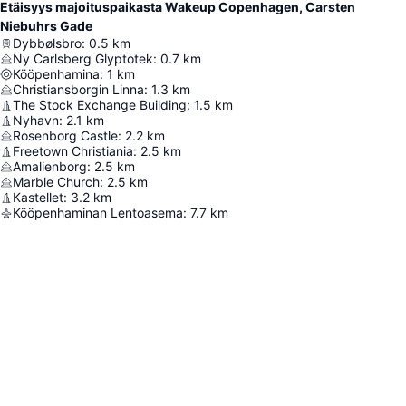
Etäisyys majoituspaikasta Wakeup Copenhagen, Carsten
Niebuhrs Gade
Dybbølsbro
:
0.5
km
Ny Carlsberg Glyptotek
:
0.7
km
Kööpenhamina
:
1
km
Christiansborgin Linna
:
1.3
km
The Stock Exchange Building
:
1.5
km
Nyhavn
:
2.1
km
Rosenborg Castle
:
2.2
km
Freetown Christiania
:
2.5
km
Amalienborg
:
2.5
km
Marble Church
:
2.5
km
Kastellet
:
3.2
km
Kööpenhaminan Lentoasema
:
7.7
km