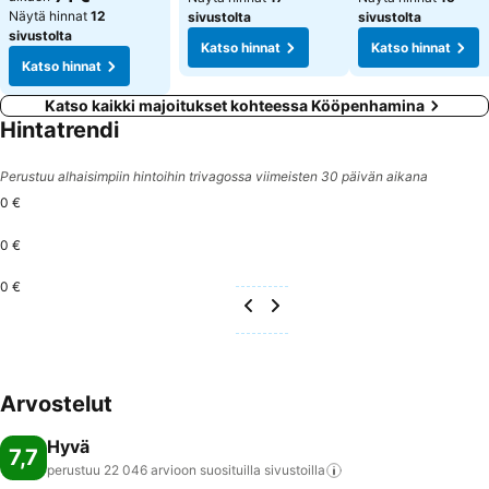
Näytä hinnat
12
sivustolta
sivustolta
sivustolta
Katso hinnat
Katso hinnat
Katso hinnat
Katso kaikki majoitukset kohteessa Kööpenhamina
Hintatrendi
Perustuu alhaisimpiin hintoihin trivagossa viimeisten 30 päivän aikana
0 €
0 €
0 €
Arvostelut
Hyvä
7,7
perustuu 22 046 arvioon suosituilla
sivustoilla