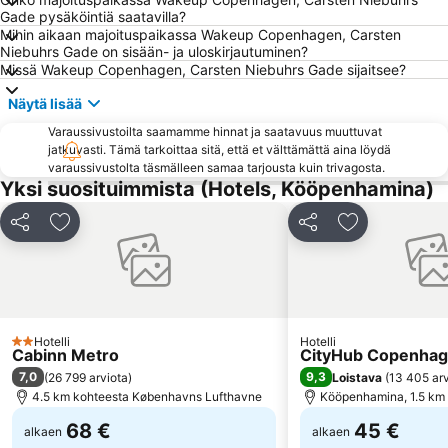
Gade pysäköintiä saatavilla?
Malmö Arena
Helsingør Havn
Mihin aikaan majoituspaikassa Wakeup Copenhagen, Carsten
Fisketorvet
National Museet
Niebuhrs Gade on sisään- ja uloskirjautuminen?
Missä Wakeup Copenhagen, Carsten Niebuhrs Gade sijaitsee?
Kanalen
Roskilde Festival
Näytä lisää
Operaen
Frederiksberg Centret
Varaussivustoilta saamamme hinnat ja saatavuus muuttuvat
Ny Carlsberg Glyptotek
Cph Cool
jatkuvasti. Tämä tarkoittaa sitä, että et välttämättä aina löydä
Biking Copenhague
Danske Kunstindustrimuseet
varaussivustolta täsmälleen samaa tarjousta kuin trivagosta.
Yksi suosituimmista (Hotels, Kööpenhamina)
Kastellet
Turning Torso
Gamla Stan
Louisianan nykytaiteen museo
Jaa
Lisää suosikkeihin
Jaa
Lisää suosikk
Kronborg Slot
Københavns Bymuseum
CIFF - COPENHAGEN INTERNATIONAL FASHION FAIR
Copenhagen Zoo
Den lille Havfrue
Valbyparken
Brøndby Stadion
Fredensborg slot
Hotelli
Hotelli
2 Tähtiluokitus
Cabinn Metro
CityHub Copenha
7,0
9,3
(
26 799 arviota
)
Loistava
(
13 405 arv
4.5 km kohteesta Københavns Lufthavne
Kööpenhamina, 1.5 km
68 €
45 €
alkaen
alkaen