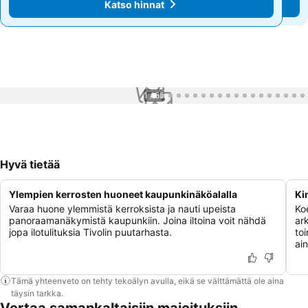
Katso hinnat
Katso hinnat
1 / 55
Hyvä tietää
Ylempien kerrosten huoneet kaupunkinäköalalla
Ki
Varaa huone ylemmistä kerroksista ja nauti upeista
Koe
panoraamanäkymistä kaupunkiin. Joina iltoina voit nähdä
ark
jopa ilotulituksia Tivolin puutarhasta.
to
ai
Tämä yhteenveto on tehty tekoälyn avulla, eikä se välttämättä ole aina
täysin tarkka.