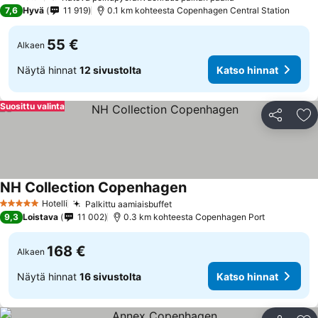
2 Tähtiluokitus
7,6
Hyvä
11 919
0.1 km kohteesta Copenhagen Central Station
55 €
Alkaen
Näytä hinnat
12 sivustolta
Katso hinnat
Suosittu valinta
Jaa
Li
NH Collection Copenhagen
Katso hinnat
Hotelli
Palkittu aamiaisbuffet
Katso hinnat
5 Tähtiluokitus
9,3
Loistava
11 002
0.3 km kohteesta Copenhagen Port
168 €
Alkaen
Näytä hinnat
16 sivustolta
Katso hinnat