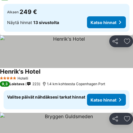
249 €
Alkaen
Näytä hinnat
13 sivustolta
Katso hinnat
Jaa
Li
Henrik's Hotel
Katso hinnat
Hotelli
5 Tähtiluokitus
9,3
Loistava
223
1.4 km kohteesta Copenhagen Port
Valitse päivät nähdäksesi tarkat hinnat
Katso hinnat
Jaa
Li