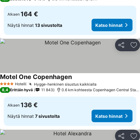
164 €
Alkaen
Näytä hinnat
13 sivustolta
Katso hinnat
Jaa
Li
Motel One Copenhagen
Katso hinnat
Hotelli
Hygge-henkinen sisustus kaikkialla
Katso hinnat
4 Tähtiluokitus
8,4
Erittäin hyvä
11 843
0.6 km kohteesta Copenhagen Central Stati
136 €
Alkaen
Näytä hinnat
7 sivustolta
Katso hinnat
Jaa
Li