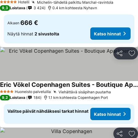
Hotelli
Michelin-tähdellä palkittu Marchal-ravintola
Katso hinn
5 Tähtiluokitus
9,3
Loistava
3 424
0.4 km kohteesta Nyhavn
666 €
Alkaen
Näytä hinnat
2 sivustolta
Katso hinnat
Jaa
Li
Eric Vökel Copenhagen Suites - Boutique Apartments
Katso hinnat
Huoneisto palveluilla
Viehättävä sisäpihan puutarha
Katso hinna
4 Tähtiluokitus
9,2
Loistava
184
1.1 km kohteesta Copenhagen Port
Valitse päivät nähdäksesi tarkat hinnat
Katso hinnat
Jaa
Li