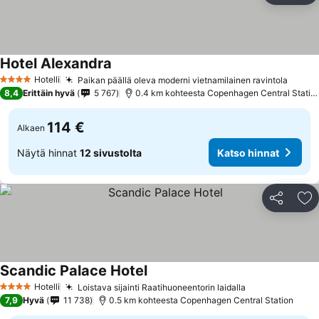
Hotel Alexandra
Katso hinnat
Hotelli
Paikan päällä oleva moderni vietnamilainen ravintola
Katso
4 Tähtiluokitus
8,4
Erittäin hyvä
5 767
0.4 km kohteesta Copenhagen Central Statio
114 €
Alkaen
Näytä hinnat
12 sivustolta
Katso hinnat
Jaa
Li
Scandic Palace Hotel
Katso hinnat
Hotelli
Loistava sijainti Raatihuoneentorin laidalla
Katso hinnat
4 Tähtiluokitus
7,9
Hyvä
11 738
0.5 km kohteesta Copenhagen Central Station