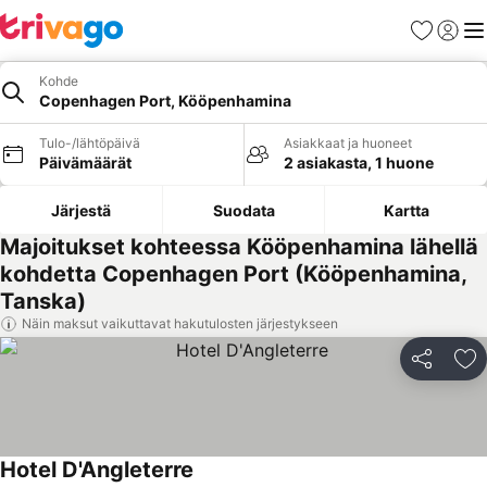
Suosikit
Kirjaud
Val
Kohde
Copenhagen Port, Kööpenhamina
Tulo-/lähtöpäivä
Asiakkaat ja huoneet
Päivämäärät
2 asiakasta, 1 huone
Järjestä
Suodata
Kartta
Majoitukset kohteessa Kööpenhamina lähellä
kohdetta Copenhagen Port (Kööpenhamina,
Tanska)
Näin maksut vaikuttavat hakutulosten järjestykseen
Jaa
Li
Hotel D'Angleterre
Katso hinnat