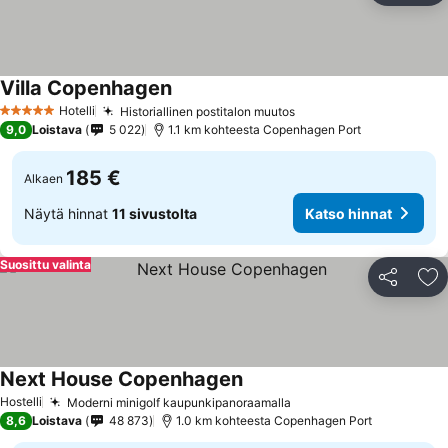
Villa Copenhagen
Katso hinnat
Hotelli
Historiallinen postitalon muutos
Katso hinnat
5 Tähtiluokitus
9,0
Loistava
5 022
1.1 km kohteesta Copenhagen Port
185 €
Alkaen
Näytä hinnat
11 sivustolta
Katso hinnat
Suosittu valinta
Jaa
Li
Next House Copenhagen
Katso hinnat
Hostelli
Moderni minigolf kaupunkipanoraamalla
Katso hinnat
8,6
Loistava
48 873
1.0 km kohteesta Copenhagen Port