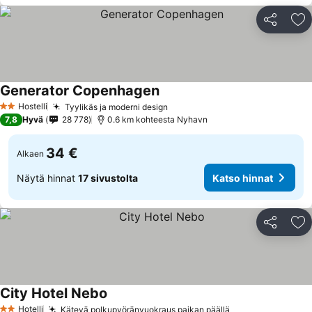
Jaa
Li
Generator Copenhagen
Katso hinnat
Hostelli
Tyylikäs ja moderni design
Katso hinnat
2 Tähtiluokitus
7,8
Hyvä
28 778
0.6 km kohteesta Nyhavn
34 €
Alkaen
Näytä hinnat
17 sivustolta
Katso hinnat
Jaa
Li
City Hotel Nebo
Katso hinnat
Hotelli
Kätevä polkupyöränvuokraus paikan päällä
Katso hinnat