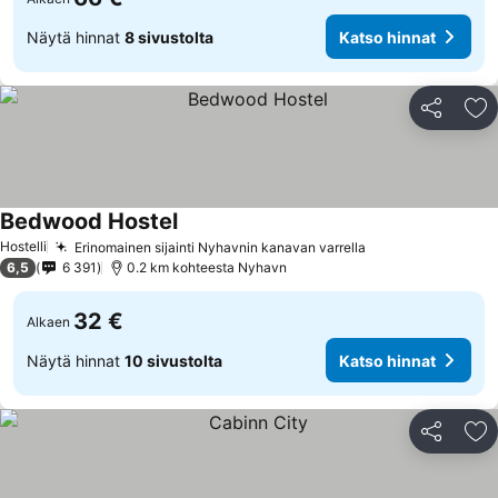
Näytä hinnat
8 sivustolta
Katso hinnat
Jaa
Li
Bedwood Hostel
Katso hinnat
Hostelli
Erinomainen sijainti Nyhavnin kanavan varrella
Katso hinnat
6,5
6 391
0.2 km kohteesta Nyhavn
32 €
Alkaen
Näytä hinnat
10 sivustolta
Katso hinnat
Jaa
Li