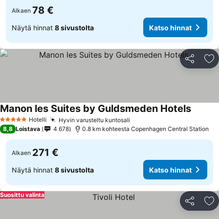
78 €
Alkaen
Näytä hinnat
8 sivustolta
Katso hinnat
Jaa
Li
Manon les Suites by Guldsmeden Hotels
Katso h
Hotelli
Hyvin varusteltu kuntosali
Katso hinnat
5 Tähtiluokitus
8,8
Loistava
4 678
0.8 km kohteesta Copenhagen Central Station
271 €
Alkaen
Näytä hinnat
8 sivustolta
Katso hinnat
Suosittu valinta
Jaa
Li