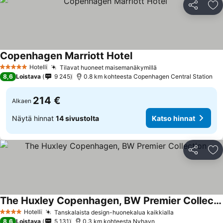
Jaa
Li
Copenhagen Marriott Hotel
Katso hinnat
Hotelli
Tilavat huoneet maisemanäkymillä
Katso hinnat
5 Tähtiluokitus
8,6
Loistava
9 245
0.8 km kohteesta Copenhagen Central Station
214 €
Alkaen
Näytä hinnat
14 sivustolta
Katso hinnat
Jaa
Li
The Huxley Copenhagen, BW Premier Collection
Katso hinnat
Hotelli
Tanskalaista design-huonekalua kaikkialla
Katso hinnat
4 Tähtiluokitus
8,6
Loistava
5 131
0.3 km kohteesta Nyhavn