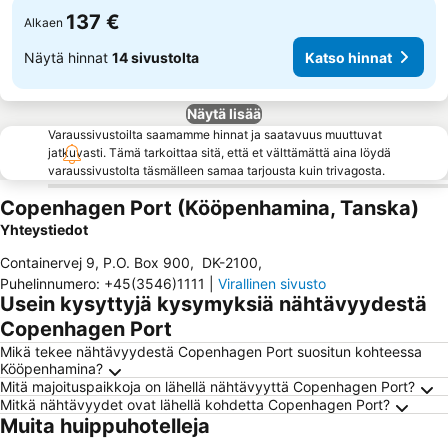
137 €
Alkaen
Näytä hinnat
14 sivustolta
Katso hinnat
Näytä lisää
Varaussivustoilta saamamme hinnat ja saatavuus muuttuvat
jatkuvasti. Tämä tarkoittaa sitä, että et välttämättä aina löydä
varaussivustolta täsmälleen samaa tarjousta kuin trivagosta.
Copenhagen Port (Kööpenhamina, Tanska)
Yhteystiedot
Containervej 9, P.O. Box 900
,
DK-2100
,
Puhelinnumero
:
+45(3546)1111
|
Virallinen sivusto
Usein kysyttyjä kysymyksiä nähtävyydestä
Copenhagen Port
Mikä tekee nähtävyydestä Copenhagen Port suositun kohteessa
Kööpenhamina?
Mitä majoituspaikkoja on lähellä nähtävyyttä Copenhagen Port?
Mitkä nähtävyydet ovat lähellä kohdetta Copenhagen Port?
Muita huippuhotelleja