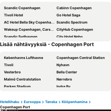
Scandic Copenhagen
Cabinn Copenhagen
Tivoli Hotel
Go Hotel Saga
AC Hotel Bella Sky Copenhagen
Scandic Spectrum
Wakeup Copenhagen, Carsten Niebuhrs Gade
CityHub Copenhagen
Scandic Sydhavnen
City Hotel Nebo
Lisää nähtävyyksiä - Copenhagen Port
Copenhagen Island
Scandic Webers
Annex Copenhagen
Copenhagen Go Hotel
Københavns Lufthavne
Copenhagen Central Station
Hotel Alexandra
Cabinn City
Tivoli
Nyhavn
Scandic Palace Hotel
Scandic Falkoner
Vesterbro
Bella Center
Scandic Sluseholmen
Cabinn Metro
Malmö Centralstation
Nørrebro
The Square
Absalon Hotel
Parken Stadium
Indre By
Wakeup Copenhagen Borgergade
Hotel Mayfair
Nørreport station
Malmö Centrum
Wakeup Copenhagen - Bernstorffsgade
Go Hotel Ansgar
Kongens Nytorv
Østerbro
Savoy Hotel
Ascot Hotel
Hotellihaku
Eurooppa
Tanska
Kööpenhamina
Copenhagen Port
Amager Centret
Rådhuspladsen
Scandic Kødbyen
Villa Copenhagen