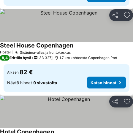
Jaa
Li
Steel House Copenhagen
Katso hinnat
Hostelli
Sisäuima-allas ja kuntokeskus
Katso hinnat
8,4
Erittäin hyvä
33 327
1.7 km kohteesta Copenhagen Port
82 €
Alkaen
Näytä hinnat
9 sivustolta
Katso hinnat
Jaa
Li
Hotel Copenhagen