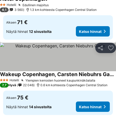
Katso hinnat
Hotelli
Edullinen majoitus
Katso hinnat
2 Tähtiluokitus
6,1
3 560
1.3 km kohteesta Copenhagen Central Station
71 €
Alkaen
Näytä hinnat
12 sivustolta
Katso hinnat
Jaa
Li
Wakeup Copenhagen, Carsten Niebuhrs Gade
Katso hinnat
Hotelli
Ylempien kerrosten huoneet kaupunkinäköalalla
Katso hinn
3 Tähtiluokitus
7,7
Hyvä
22 046
0.6 km kohteesta Copenhagen Central Station
75 €
Alkaen
Näytä hinnat
14 sivustolta
Katso hinnat