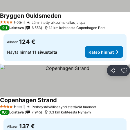
Bryggen Guldsmeden
Katso hinnat
Hotelli
Lämmitetty ulkouima-allas ja spa
Katso hinnat
4 Tähtiluokitus
9,1
Loistava
6 553
1.1 km kohteesta Copenhagen Port
124 €
Alkaen
Näytä hinnat
11 sivustolta
Katso hinnat
Jaa
Li
Copenhagen Strand
Katso hinnat
Hotelli
Perheystävälliset yhdistettävät huoneet
Katso hinnat
4 Tähtiluokitus
8,6
Loistava
7 945
0.3 km kohteesta Nyhavn
137 €
Alkaen