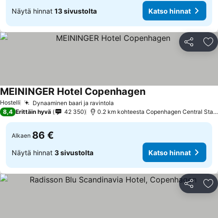
Näytä hinnat
13 sivustolta
Katso hinnat
Jaa
Li
MEININGER Hotel Copenhagen
Katso hinnat
Hostelli
Dynaaminen baari ja ravintola
Katso hinnat
8,4
Erittäin hyvä
42 350
0.2 km kohteesta Copenhagen Central Stati
86 €
Alkaen
Näytä hinnat
3 sivustolta
Katso hinnat
Jaa
Li