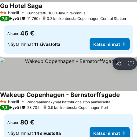
Go Hotel Saga
Katso hinnat
Hotelli
Kunnostettu 1800-luvun rakennus
Katso hinnat
2 Tähtiluokitus
7,9
Hyvä
11 760
0.2 km kohteesta Copenhagen Central Station
46 €
Alkaen
Näytä hinnat
11 sivustolta
Katso hinnat
Jaa
Li
Wakeup Copenhagen - Bernstorffsgade
Katso h
Hotelli
Panoraamanäkymät kattohuoneiston aamiaiselta
Katso hinna
2 Tähtiluokitus
7,8
Hyvä
23 705
0.9 km kohteesta Copenhagen Port
80 €
Alkaen
Näytä hinnat
14 sivustolta
Katso hinnat