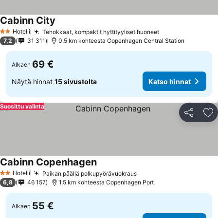
Cabinn City
Katso hinnat
Hotelli
Tehokkaat, kompaktit hyttityyliset huoneet
Katso hinnat
2 Tähtiluokitus
7,2
31 311
0.5 km kohteesta Copenhagen Central Station
69 €
Alkaen
Näytä hinnat
15 sivustolta
Katso hinnat
Suosittu valinta
Jaa
Li
Cabinn Copenhagen
Katso hinnat
Hotelli
Paikan päällä polkupyörävuokraus
Katso hinnat
2 Tähtiluokitus
6,8
46 157
1.5 km kohteesta Copenhagen Port
55 €
Alkaen