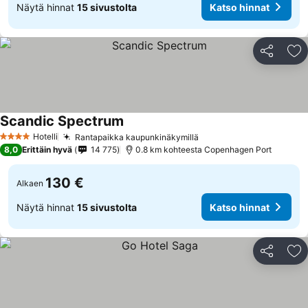
Näytä hinnat
15 sivustolta
Katso hinnat
Jaa
Li
Scandic Spectrum
Katso hinnat
Hotelli
Rantapaikka kaupunkinäkymillä
Katso hinnat
4 Tähtiluokitus
8,0
Erittäin hyvä
14 775
0.8 km kohteesta Copenhagen Port
130 €
Alkaen
Näytä hinnat
15 sivustolta
Katso hinnat
Jaa
Li