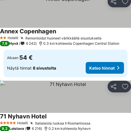
Jaa
Li
Annex Copenhagen
Katso hinnat
Hotelli
Remontoidut huoneet värikkäällä sisustuksella
Katso hinnat
2 Tähtiluokitus
7,9
Hyvä
6 242
0.3 km kohteesta Copenhagen Central Station
54 €
Alkaen
Näytä hinnat
8 sivustolta
Katso hinnat
Jaa
Li
71 Nyhavn Hotel
Katso hinnat
Hotelli
Italialaista ruokaa Il Rosmarinossa
Katso hinnat
5 Tähtiluokitus
9,2
Loistava
6 216
0.2 km kohteesta Nyhavn