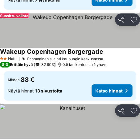
Suosittu valinta
Jaa
Li
Wakeup Copenhagen Borgergade
Katso hinnat
Hotelli
Erinomainen sijainti kaupungin keskustassa
Katso hinnat
2 Tähtiluokitus
8,0
Erittäin hyvä
32 903
0.5 km kohteesta Nyhavn
88 €
Alkaen
Näytä hinnat
13 sivustolta
Katso hinnat
Jaa
Li