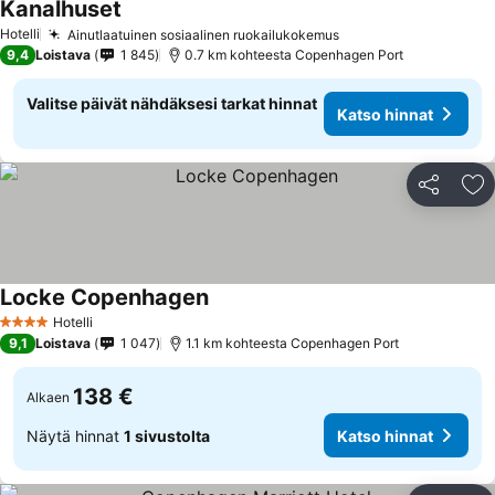
Kanalhuset
Katso hinnat
Hotelli
Ainutlaatuinen sosiaalinen ruokailukokemus
Katso hinnat
9,4
Loistava
1 845
0.7 km kohteesta Copenhagen Port
Valitse päivät nähdäksesi tarkat hinnat
Katso hinnat
Jaa
Li
Locke Copenhagen
Katso hinnat
Hotelli
4 Tähtiluokitus
9,1
Loistava
1 047
1.1 km kohteesta Copenhagen Port
138 €
Alkaen
Näytä hinnat
1 sivustolta
Katso hinnat