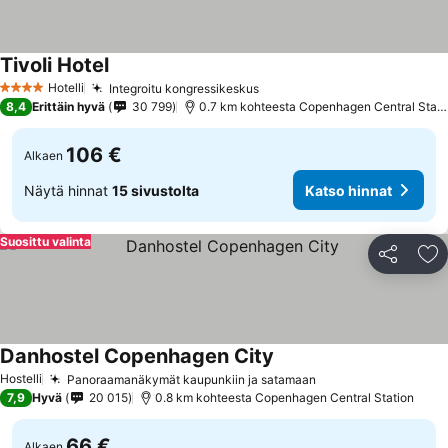
Tivoli Hotel
Katso hinnat
Hotelli
Integroitu kongressikeskus
Katso hinnat
4 Tähtiluokitus
8,4
Erittäin hyvä
30 799
0.7 km kohteesta Copenhagen Central Stati
106 €
Alkaen
Näytä hinnat
15 sivustolta
Katso hinnat
Suosittu valinta
Jaa
Li
Danhostel Copenhagen City
Katso hinnat
Hostelli
Panoraamanäkymät kaupunkiin ja satamaan
Katso hinnat
7,9
Hyvä
20 015
0.8 km kohteesta Copenhagen Central Station
66 €
Alkaen